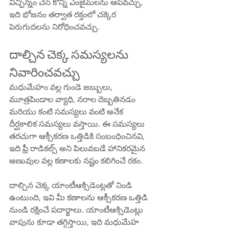
విచ్ఛిన్నం చేసే కొన్ని ఎంజైమ్‌లను ఆపవచ్చు, 
ఇది భోజనం తర్వాత రక్తంలో చక్కెర 
పెరుగుదలను నిరోధించవచ్చు.
దాల్చిన చెక్క సమస్యలను 
నివారించవచ్చు
మధుమేహం వల్ల గుండె జబ్బులు, 
మూత్రపిండాల వ్యాధి, నరాల దెబ్బతినడం 
మరియు కంటి సమస్యలు వంటి అనేక 
దీర్ఘకాలిక సమస్యలు వస్తాయి. ఈ సమస్యలు 
తరచుగా ఆక్సీకరణ ఒత్తిడికి సంబంధించినవి, 
ఇది ఫ్రీ రాడికల్స్ అని పిలువబడే హానికరమైన 
అణువుల వల్ల కణాలకు నష్టం కలిగించే రకం.
దాల్చిన చెక్క యాంటీఆక్సిడెంట్లతో నిండి 
ఉంటుంది, ఇవి మీ కణాలను ఆక్సీకరణ ఒత్తిడి 
నుండి రక్షించే పదార్థాలు. యాంటీఆక్సిడెంట్లు 
వాపును కూడా తగ్గిస్తాయి, ఇది మధుమేహ 