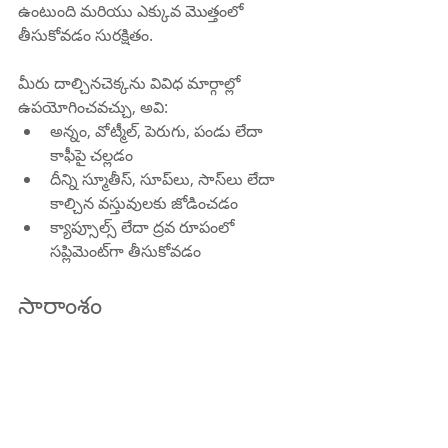
ఉంటుంది మరియు ఎక్కువ మొత్తంలో 
తీసుకోవడం సురక్షితం.
మీరు దాల్చినచెక్కను వివిధ మార్గాల్లో 
ఉపయోగించవచ్చు, అవి:
అన్నం, వోట్మీల్, పెరుగు, పండు లేదా 
కాఫీపై చల్లడం
దీన్ని స్మూతీస్, సూప్‌లు, సాస్‌లు లేదా 
కాల్చిన వస్తువులకు జోడించడం
క్యాప్సూల్స్ లేదా ద్రవ రూపంలో 
సప్లిమెంట్‌గా తీసుకోవడం
సారాంశం
దాల్చిన చెక్క మధుమేహం ఉన్నవారికి కొన్ని 
ప్రయోజనాలను కలిగి ఉండే స్పైస్. ఇది 
ఇన్సులిన్ లాగా పనిచేయడం, జీర్ణక్రియను 
మందగించడం మరియు సమస్యలను 
నివారించడం ద్వారా రక్తంలో చక్కెర స్థాయిలను 