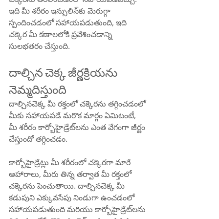
ఇది మీ శరీరం ఇన్సులిన్‌కు మెరుగ్గా 
స్పందించడంలో సహాయపడుతుంది, ఇది 
చక్కెర మీ కణాలలోకి ప్రవేశించడాన్ని 
సులభతరం చేస్తుంది.
దాల్చిన చెక్క జీర్ణక్రియను 
నెమ్మదిస్తుంది
దాల్చినచెక్క మీ రక్తంలో చక్కెరను తగ్గించడంలో 
మీకు సహాయపడే మరొక మార్గం ఏమిటంటే, 
మీ శరీరం కార్బోహైడ్రేట్‌లను ఎంత వేగంగా జీర్ణం 
చేస్తుందో తగ్గించడం.
కార్బోహైడ్రేట్లు మీ శరీరంలో చక్కెరగా మారే 
ఆహారాలు, మీరు తిన్న తర్వాత మీ రక్తంలో 
చక్కెరను పెంచుతాయి. దాల్చినచెక్క మీ 
కడుపుని ఎక్కువసేపు నిండుగా ఉంచడంలో 
సహాయపడుతుంది మరియు కార్బోహైడ్రేట్‌లను 