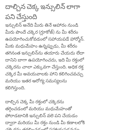
దాల్చిన చెక్క ఇన్సులిన్ లాగా 
పని చేస్తుంది
ఇన్సులిన్ అనేది మీరు తినే ఆహారం నుండి 
మీరు పొందే చక్కెర (గ్లూకోజ్) ను మీ శరీరం 
ఉపయోగించుకోవడంలో సహాయపడే హార్మోన్. 
మీకు మధుమేహం ఉన్నప్పుడు, మీ శరీరం 
తగినంత ఇన్సులిన్‌ను తయారు చేయదు లేదా 
దానిని బాగా ఉపయోగించదు, ఇది మీ రక్తంలో 
చక్కెరను చాలా ఎక్కువగా చేస్తుంది. అధిక రక్త 
చక్కెర మీ అవయవాలకు హాని కలిగించవచ్చు 
మరియు ఇతర ఆరోగ్య సమస్యలను 
కలిగిస్తుంది.
దాల్చిన చెక్క మీ రక్తంలో చక్కెరను 
తగ్గించడంలో మరియు మధుమేహంతో 
పోరాడటానికి ఇన్సులిన్ వలె పని చేయడం 
ద్వారా మరియు మీ రక్తం నుండి మీ కణాలలోకి 
చక్కెరను తరలించడంలో సహాయపడవచ్చు. 