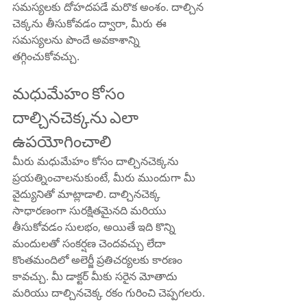
సమస్యలకు దోహదపడే మరొక అంశం. దాల్చిన 
చెక్కను తీసుకోవడం ద్వారా, మీరు ఈ 
సమస్యలను పొందే అవకాశాన్ని 
తగ్గించుకోవచ్చు.
మధుమేహం కోసం 
దాల్చినచెక్కను ఎలా 
ఉపయోగించాలి
మీరు మధుమేహం కోసం దాల్చినచెక్కను 
ప్రయత్నించాలనుకుంటే, మీరు ముందుగా మీ 
వైద్యునితో మాట్లాడాలి. దాల్చినచెక్క 
సాధారణంగా సురక్షితమైనది మరియు 
తీసుకోవడం సులభం, అయితే ఇది కొన్ని 
మందులతో సంకర్షణ చెందవచ్చు లేదా 
కొంతమందిలో అలెర్జీ ప్రతిచర్యలకు కారణం 
కావచ్చు. మీ డాక్టర్ మీకు సరైన మోతాదు 
మరియు దాల్చినచెక్క రకం గురించి చెప్పగలరు.