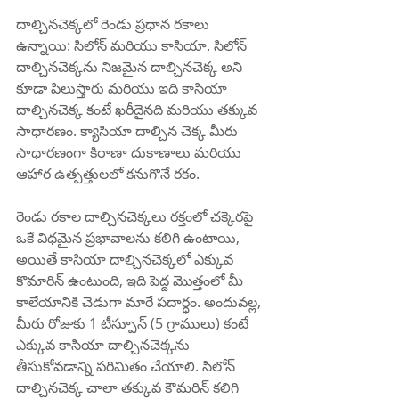
దాల్చినచెక్కలో రెండు ప్రధాన రకాలు 
ఉన్నాయి: సిలోన్ మరియు కాసియా. సిలోన్ 
దాల్చినచెక్కను నిజమైన దాల్చినచెక్క అని 
కూడా పిలుస్తారు మరియు ఇది కాసియా 
దాల్చినచెక్క కంటే ఖరీదైనది మరియు తక్కువ 
సాధారణం. క్యాసియా దాల్చిన చెక్క మీరు 
సాధారణంగా కిరాణా దుకాణాలు మరియు 
ఆహార ఉత్పత్తులలో కనుగొనే రకం.
రెండు రకాల దాల్చినచెక్కలు రక్తంలో చక్కెరపై 
ఒకే విధమైన ప్రభావాలను కలిగి ఉంటాయి, 
అయితే కాసియా దాల్చినచెక్కలో ఎక్కువ 
కొమారిన్ ఉంటుంది, ఇది పెద్ద మొత్తంలో మీ 
కాలేయానికి చెడుగా మారే పదార్ధం. అందువల్ల, 
మీరు రోజుకు 1 టీస్పూన్ (5 గ్రాములు) కంటే 
ఎక్కువ కాసియా దాల్చినచెక్కను 
తీసుకోవడాన్ని పరిమితం చేయాలి. సిలోన్ 
దాల్చినచెక్క చాలా తక్కువ కౌమరిన్ కలిగి 