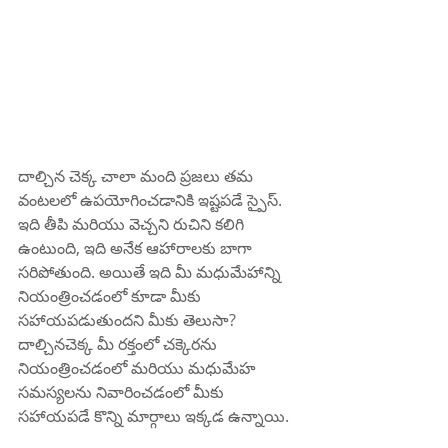
దాల్చిన చెక్క చాలా మంది ప్రజలు తమ 
వంటలలో ఉపయోగించడానికి ఇష్టపడే స్పైస్. 
ఇది తీపి మరియు వెచ్చని రుచిని కలిగి 
ఉంటుంది, ఇది అనేక ఆహారాలకు బాగా 
సరిపోతుంది. అయితే ఇది మీ మధుమేహాన్ని 
నియంత్రించడంలో కూడా మీకు 
సహాయపడుతుందని మీకు తెలుసా? 
దాల్చినచెక్క మీ రక్తంలో చక్కెరను 
నియంత్రించడంలో మరియు మధుమేహ 
సమస్యలను నివారించడంలో మీకు 
సహాయపడే కొన్ని మార్గాలు ఇక్కడ ఉన్నాయి.