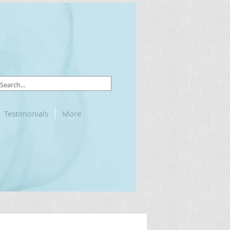
Testimonials
More