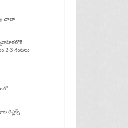
ీసం 2-3 గంటలు 