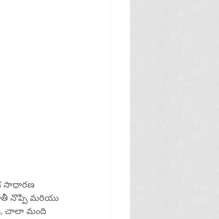
 ఒక సాధారణ 
ఛాతీ నొప్పి మరియు 
కీ, చాలా మంది 