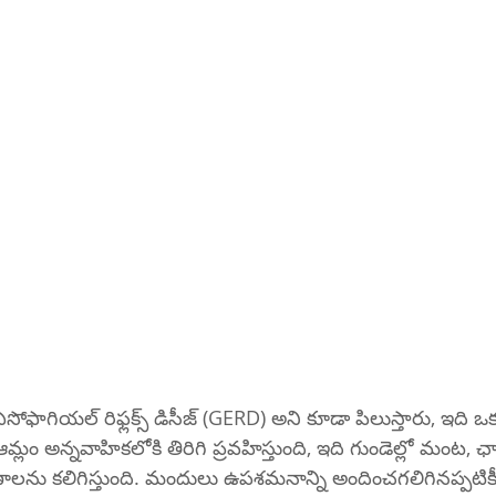
్ట్రోఎసోఫాగియల్ రిఫ్లక్స్ డిసీజ్ (GERD) అని కూడా పిలుస్తారు, ఇది
 ఆమ్లం అన్నవాహికలోకి తిరిగి ప్రవహిస్తుంది, ఇది గుండెల్లో మంట, 
లక్షణాలను కలిగిస్తుంది. మందులు ఉపశమనాన్ని అందించగలిగినప్పటి