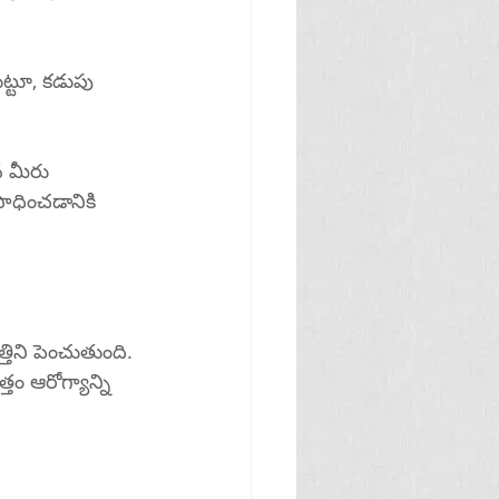
సాధించడానికి 
ం ఆరోగ్యాన్ని 