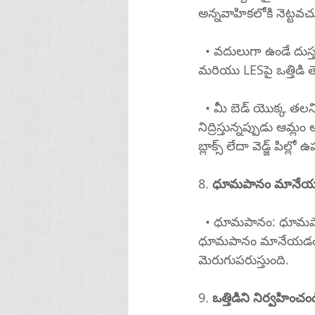
అన్నవాహికలోకి నెట్టవ
  • వదులుగా ఉండే దుస్తులు ధరించండి: బిగుతుగా ఉండే దుస్తులు, ముఖ్యంగా నడుము చుట్టూ, కడుపు 
  • మీ బెడ్ యొక్క తలని పైకి లేపండి: మీ మంచం తలని 6-8 అంగుళాలు పైకి లేపడం వలన మీరు 
నిద్రిస్తున్నప్పుడు ఆమ్
బ్లాక్స్ లేదా వెడ్జ్ పిల్
8. 
ధూమపానం మానేయ
  • ధూమపానం: ధూమపానం LESని బలహీనపరుస్తుంది మరియు కడుపులో యాసిడ్ ఉత్పత్తిని పెంచుతుంది. 
ధూమపానం మానేయడం యాసి
మెరుగుపరుస్తుంది.
9. 
ఒత్తిడిని నిర్వహించం