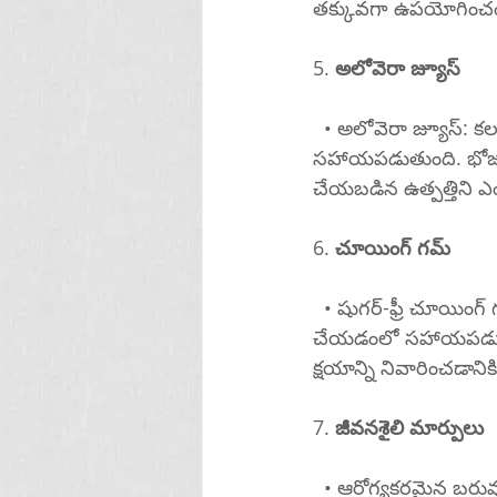
తక్కువగా ఉపయోగించం
5. 
అలోవెరా జ్యూస్
  • అలోవెరా జ్యూస్: కలబంద రసం అన్నవాహికను ఉపశమనానికి మరియు వాపును తగ్గించడంలో 
సహాయపడుతుంది. భోజన
చేయబడిన ఉత్పత్తిని ఎ
6. 
చూయింగ్ గమ్
  • షుగర్-ఫ్రీ చూయింగ్ గమ్: చూయింగ్ గమ్ లాలాజల ఉత్పత్తిని ప్రేరేపిస్తుంది, ఇది ఉదర ఆమ్లాన్ని తటస్తం 
చేయడంలో సహాయపడుతుం
7. 
జీవనశైలి మార్పులు
  • ఆరోగ్యకరమైన బరువును నిర్వహించండి: అధిక బరువు పొత్తికడుపుపై ​​ఒత్తిడి తెచ్చి, కడుపు విషయాలను 