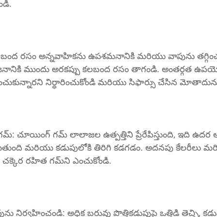
డి.
ానికి ముందు అరకప్పు కలబంద రసం తాగండి. అంతర్గత ఉపయో
ంచుకున్నారని నిర్ధారించుకోండి మరియు సిఫార్సు చేసిన మోతాదు
ది మరియు కడుపులోకి తిరిగి కడగడం. అదనపు కేలరీలు మ
క్షయాన్ని నివారించడానికి చక్కెర రహిత గమ్‌ని ఎంచుకోండి.