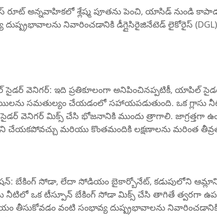
్య దుష్ప్రభావాలను నివారించడానికి డీగ్లైసిరైజినేటెడ్ లైకోరైస్ (DGL)
థాయిలను సమతుల్యం చేయడంలో సహాయపడుతుంది. ఒక గ్లాసు నీట
సైడర్ వెనిగర్ మిక్స్ చేసి భోజనానికి ముందు త్రాగాలి. జాగ్రత్తగా
ి చేయకపోవచ్చు మరియు కొంతమందికి లక్షణాలను మరింత తీవ్రతర
లాసు నీటిలో ఒక టీస్పూన్ బేకింగ్ సోడా మిక్స్ చేసి తాగితే త్వరగా
ోడియం తీసుకోవడం వంటి సంభావ్య దుష్ప్రభావాలను నివారించడానికి