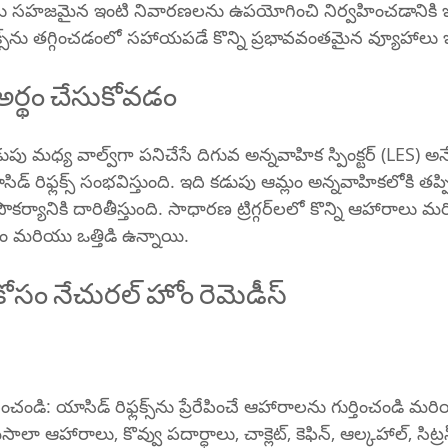
లను సహజమైన ఇంటి నివారణలను ఉపయోగించి నిర్వహించడానికి ఇ
సహజంగా యాసిడ్ రిఫ్లక్స్‌ను తగ్గించడంలో సహాయపడే కొన్ని ప్రభావవంతమైన వ్యూ
్ అర్థం చేసుకోవడం
ాహిక స్పింక్టర్ (LES) అనే కండరం సరిగ్గా 
్ రిఫ్లక్స్ సంభవిస్తుంది. ఇది కడుపు ఆమ్లం అన్నవాహికలోకి తప్ప
ీస్తుంది. సాధారణ ట్రిగ్గర్‌లలో కొన్ని ఆహారాలు మరియు పానీయాలు, 
రియు ఒత్తిడి ఉన్నాయి.
్ కోసం నేచురల్ హోం రెమెడీస్
 ఆహారాలు, కొవ్వు పదార్ధాలు, చాక్లెట్, కెఫిన్, ఆల్కహాల్, సిట్రస్