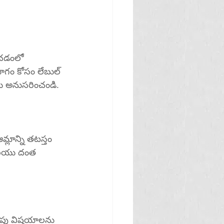
గం కోసం లేబుల్ 
ను అనుసరించండి.
రియు దంత 