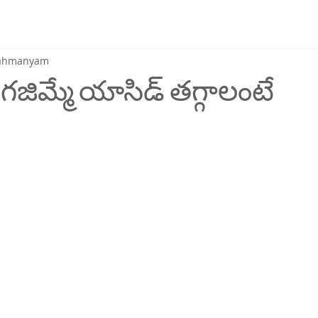
brahmanyam
గజిమ్మే యాసిడ్ తగ్గాలంటే