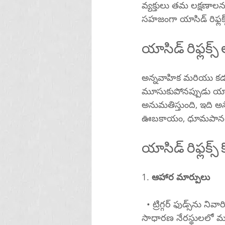
వ్యక్తులు తమ లక్షణా
యాసిడ్ రిఫ్లక్స
అన్నవాహిక మరియు కడుపు మధ్య వాల్వ్‌గా పనిచేసే దిగువ అన్నవ
మూసుకుపోనప్పుడు యాసిడ
అనుమతిస్తుంది, ఇది అసౌకర్యానికి దారిత
ఊబకాయం, ధూమపానం మ
యాసిడ్ రిఫ్లక్స
1. 
ఆహార మార్పులు
  • ట్రిగ్గర్ ఫుడ్స్‌ను నివారించండి: యాసిడ్ రిఫ్లక్స్‌ను ప్రేరేపించే ఆహారాలను గుర్తించండి మరియు నివారించండి. 
సాధారణ నేరస్థులలో మసాలా