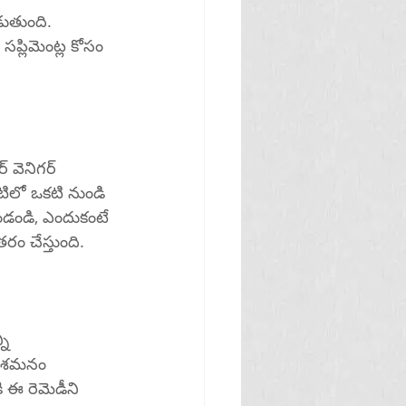
 సప్లిమెంట్ల కోసం 
ిలో ఒకటి నుండి 
 ఉండండి, ఎందుకంటే 
ం చేస్తుంది.
 ఉపశమనం 
 ఈ రెమెడీని 