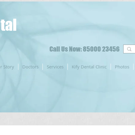
tal
Call Us Now: 85000 23456
r Story
Doctors
Services
Kify Dental Clinic
Photos