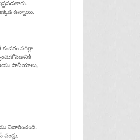
ష్టపడతారు. 
హాలు ఇక్కడ ఉన్నాయి.
ించుకోవడానికి 
 పండ్లు, 