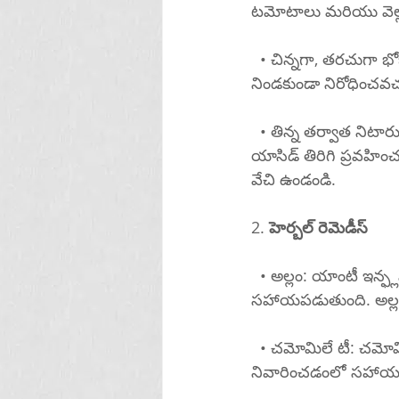
టమోటాలు మరియు వెల్లు
  • చిన్నగా, తరచుగా భోజనం చేయండి: చిన్నగా, ఎక్కువసార్లు భోజనం చేయడం వల్ల కడుపు చాలా 
నిండకుండా నిరోధించవచ్చ
  • తిన్న తర్వాత నిటారుగా ఉండండి: భోజనం చేసిన వెంటనే పడుకోవడం మానుకోండి. అన్నవాహికలోకి 
యాసిడ్ తిరిగి ప్రవహి
వేచి ఉండండి.
2. 
హెర్బల్ రెమెడీస్
  • అల్లం: యాంటీ ఇన్ఫ్లమేటరీ లక్షణాలకు ప్రసిద్ధి చెందిన అల్లం జీర్ణవ్యవస్థను శాంతపరచడంలో 
సహాయపడుతుంది. అల్లం 
  • చమోమిలే టీ: చమోమిలే టీ ఇన్ఫ్లమేషన్ తగ్గించి, జీర్ణవ్యవస్థకు విశ్రాంతినిస్తుంది. రాత్రిపూట రిఫ్లక్స్ 
నివారించడంలో సహాయపడ