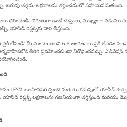
చ్చు. బరువు తగ్గడం లక్షణాలను తగ్గించడంలో సహాయపడుతుంది.
మరియు LESపై ఒత్తిడి తెచ్చి, యాసిడ్ రిఫ్లక్స్‌కు దారి తీస్తుంది.
లం అన్నవాహికలోకి తిరిగి ప్రవహించకుండా నిరోధించవచ్చు. ఎలివేషన్ 
లో ఉపయోగించండి.
ండి
డ్ రిఫ్లక్స్ లక్షణాలను గణనీయంగా తగ్గిస్తుంది మరియు మొత్త
డి