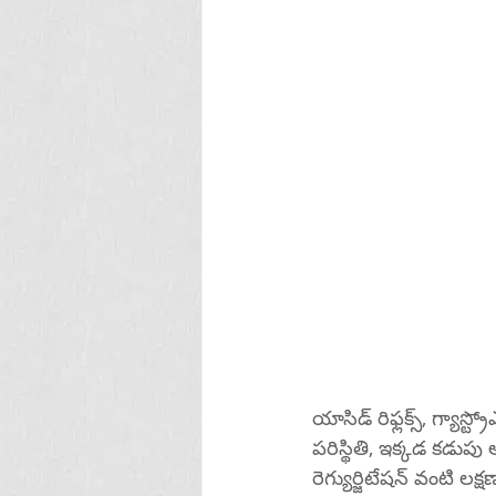
యాసిడ్ రిఫ్లక్స్, గ్యాస
పరిస్థితి, ఇక్కడ కడుపు
రెగ్యుర్జిటేషన్ వంటి 