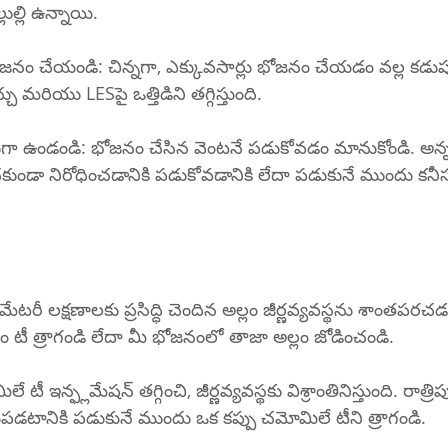
ల్లి ఉన్నాయి.
ు మరియు LESపై ఒత్తిడిని తగ్గిస్తుంది.
ంచకుండా నిరోధించడానికి పడుకోవడానికి లేదా పడుకునే ముందు కన
టీ త్రాగండి లేదా మీ భోజనంలో తాజా అల్లం జోడించండి.
టానికి పడుకునే ముందు ఒక కప్పు చమోమిలే టీని త్రాగండి.