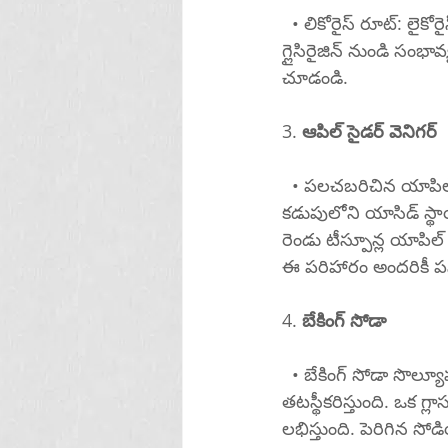
  • లికోరైస్ రూట్: లైకోరైస్ రూట్ అన్నవాహికలో శ్లేష్మ పూతను పెంచి, యాసిడ్ నుండి కాపాడుతుంది. 
గ్లైసిరైజిన్ నుండి సంభావ
చూడండి.
3. 
ఆపిల్ సైడర్ వెనిగర్
  • పలచబరిచిన యాపిల్ సైడర్ వెనిగర్: ఇది ప్రతికూలంగా అనిపించినప్పటికీ, యాపిల్ సైడర్ వెనిగర్ 
కడుపులోని యాసిడ్ స్
రెండు టీస్పూన్ల యాపిల్ 
ఈ పరిహారం అందరికీ పన
4. 
బేకింగ్ సోడా
  • బేకింగ్ సోడా సొల్యూషన్: బేకింగ్ సోడా, లేదా సోడియం బైకార్బోనేట్, కడుపులోని ఆమ్లాన్ని 
తటస్థీకరిస్తుంది. ఒక గ్
లభిస్తుంది. పెరిగిన స