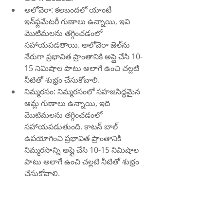
అలోవెరా: కలబందలో యాంటీ 
ఇన్‌ఫ్లమేటరీ గుణాలు ఉన్నాయి, ఇవి 
మొటిమలను తగ్గించడంలో 
సహాయపడతాయి. అలోవెరా జెల్‌ను 
నేరుగా ప్రభావిత ప్రాంతానికి అప్లై చేసి 10-
15 నిమిషాల పాటు అలాగే ఉంచి చల్లటి 
నీటితో శుభ్రం చేసుకోవాలి.
నిమ్మరసం: నిమ్మరసంలో సహజసిద్ధమైన 
ఆమ్ల గుణాలు ఉన్నాయి, ఇది 
మొటిమలను తగ్గించడంలో 
సహాయపడుతుంది. కాటన్ బాల్ 
ఉపయోగించి ప్రభావిత ప్రాంతానికి 
నిమ్మరసాన్ని అప్లై చేసి 10-15 నిమిషాల 
పాటు అలాగే ఉంచి చల్లటి నీటితో శుభ్రం 
చేసుకోవాలి.
ఈ నివారణలు ఉపశమనాన్ని 
అందించినప్పటికీ, అవి వైద్యుని సలహా లేదా 