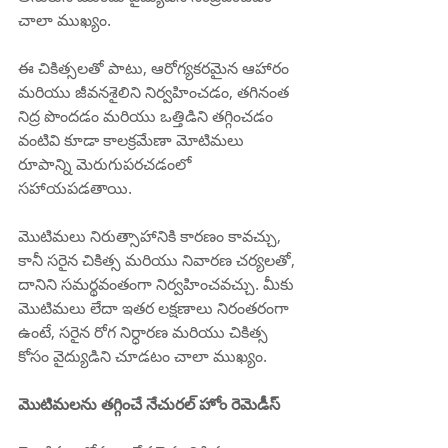
చాలా ముఖ్యం.
ఈ చికిత్సలతో పాటు, ఆరోగ్యకరమైన ఆహారం 
మరియు జీవనశైలిని నిర్వహించడం, తగినంత 
నిద్ర పొందడం మరియు ఒత్తిడిని తగ్గించడం 
వంటివి కూడా కాలక్రమేణా మోటిమలు 
రూపాన్ని మెరుగుపరచడంలో 
సహాయపడతాయి.
మొటిమలు నిరుత్సాహానికి కారణం కావచ్చు, 
కానీ సరైన చికిత్స మరియు నివారణ చర్యలతో, 
దానిని సమర్థవంతంగా నిర్వహించవచ్చు. మీకు 
మొటిమలు లేదా ఇతర లక్షణాలు నిరంతరంగా 
ఉంటే, సరైన రోగ నిర్ధారణ మరియు చికిత్స 
కోసం వైద్యుడిని చూడటం చాలా ముఖ్యం.
మొటిమలను తగ్గించే నేచురల్ హోం రెమెడీస్