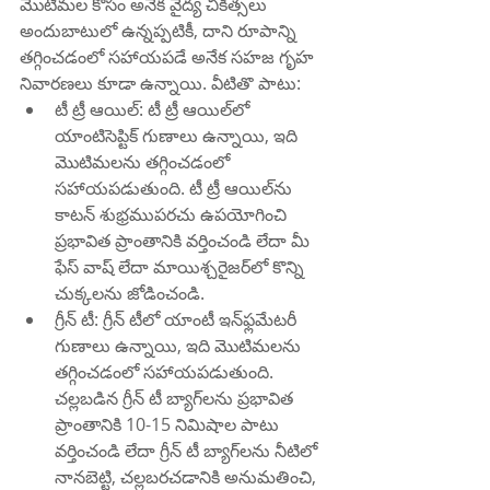
మొటిమల కోసం అనేక వైద్య చికిత్సలు 
అందుబాటులో ఉన్నప్పటికీ, దాని రూపాన్ని 
తగ్గించడంలో సహాయపడే అనేక సహజ గృహ 
నివారణలు కూడా ఉన్నాయి. వీటితొ పాటు:
టీ ట్రీ ఆయిల్: టీ ట్రీ ఆయిల్‌లో 
యాంటిసెప్టిక్ గుణాలు ఉన్నాయి, ఇది 
మొటిమలను తగ్గించడంలో 
సహాయపడుతుంది. టీ ట్రీ ఆయిల్‌ను 
కాటన్ శుభ్రముపరచు ఉపయోగించి 
ప్రభావిత ప్రాంతానికి వర్తించండి లేదా మీ 
ఫేస్ వాష్ లేదా మాయిశ్చరైజర్‌లో కొన్ని 
చుక్కలను జోడించండి.
గ్రీన్ టీ: గ్రీన్ టీలో యాంటీ ఇన్‌ఫ్లమేటరీ 
గుణాలు ఉన్నాయి, ఇది మొటిమలను 
తగ్గించడంలో సహాయపడుతుంది. 
చల్లబడిన గ్రీన్ టీ బ్యాగ్‌లను ప్రభావిత 
ప్రాంతానికి 10-15 నిమిషాల పాటు 
వర్తించండి లేదా గ్రీన్ టీ బ్యాగ్‌లను నీటిలో 
నానబెట్టి, చల్లబరచడానికి అనుమతించి, 