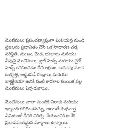
మొటిమలు ప్రపంచవ్యాప్తంగా మిలియన్ల మంది 
ప్రజలను ప్రభావితం చేసే ఒక సాధారణ చర్మ 
పరిస్థితి. ముఖం, మెడ, భుజాలు మరియు 
వీపుపై మొటిమలు, బ్లాక్ హెడ్స్ మరియు వైట్ 
హెడ్స్ కనిపించడం దీని లక్షణం. అదనపు నూనె 
ఉత్పత్తి, అడ్డుపడే రంధ్రాలు మరియు 
బ్యాక్టీరియా ఉనికి వంటి కారకాల కలయిక వల్ల 
మొటిమలు ఏర్పడతాయి.
మొటిమలు చాలా మందికి చిరాకు మరియు 
ఇబ్బంది కలిగించవచ్చు, అయితే శుభవార్త 
ఏమిటంటే దీనికి చికిత్స చేయడానికి అనేక 
ప్రభావవంతమైన మార్గాలు ఉన్నాయి. 