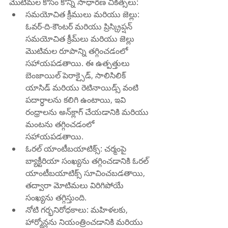
మొటిమల కోసం కొన్ని సాధారణ చికిత్సలు:
సమయోచిత క్రీములు మరియు జెల్లు: 
ఓవర్-ది-కౌంటర్ మరియు ప్రిస్క్రిప్షన్ 
సమయోచిత క్రీమ్‌లు మరియు జెల్లు 
మొటిమల రూపాన్ని తగ్గించడంలో 
సహాయపడతాయి. ఈ ఉత్పత్తులు 
బెంజాయిల్ పెరాక్సైడ్, సాలిసిలిక్ 
యాసిడ్ మరియు రెటినాయిడ్స్ వంటి 
పదార్ధాలను కలిగి ఉంటాయి, ఇవి 
రంధ్రాలను అన్‌క్లాగ్ చేయడానికి మరియు 
మంటను తగ్గించడంలో 
సహాయపడతాయి.
ఓరల్ యాంటీబయాటిక్స్: చర్మంపై 
బ్యాక్టీరియా సంఖ్యను తగ్గించడానికి ఓరల్ 
యాంటీబయాటిక్స్ సూచించబడతాయి, 
తద్వారా మోటిమలు విరిగిపోయే 
సంఖ్యను తగ్గిస్తుంది.
నోటి గర్భనిరోధకాలు: మహిళలకు, 
హార్మోన్లను నియంత్రించడానికి మరియు 