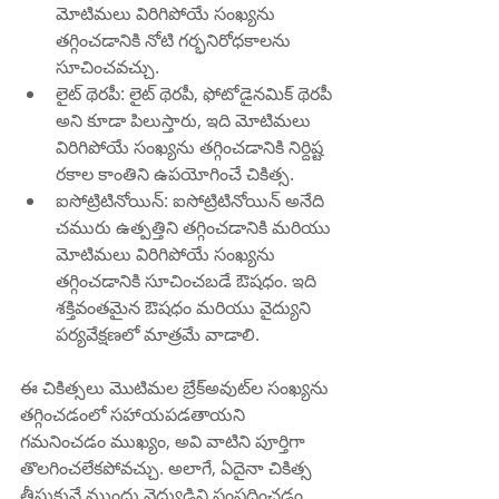
మోటిమలు విరిగిపోయే సంఖ్యను 
తగ్గించడానికి నోటి గర్భనిరోధకాలను 
సూచించవచ్చు.
లైట్ థెరపీ: లైట్ థెరపీ, ఫోటోడైనమిక్ థెరపీ 
అని కూడా పిలుస్తారు, ఇది మోటిమలు 
విరిగిపోయే సంఖ్యను తగ్గించడానికి నిర్దిష్ట 
రకాల కాంతిని ఉపయోగించే చికిత్స.
ఐసోట్రిటినోయిన్: ఐసోట్రిటినోయిన్ అనేది 
చమురు ఉత్పత్తిని తగ్గించడానికి మరియు 
మోటిమలు విరిగిపోయే సంఖ్యను 
తగ్గించడానికి సూచించబడే ఔషధం. ఇది 
శక్తివంతమైన ఔషధం మరియు వైద్యుని 
పర్యవేక్షణలో మాత్రమే వాడాలి.
ఈ చికిత్సలు మొటిమల బ్రేక్‌అవుట్‌ల సంఖ్యను 
తగ్గించడంలో సహాయపడతాయని 
గమనించడం ముఖ్యం, అవి వాటిని పూర్తిగా 
తొలగించలేకపోవచ్చు. అలాగే, ఏదైనా చికిత్స 
తీసుకునే ముందు వైద్యుడిని సంప్రదించడం 