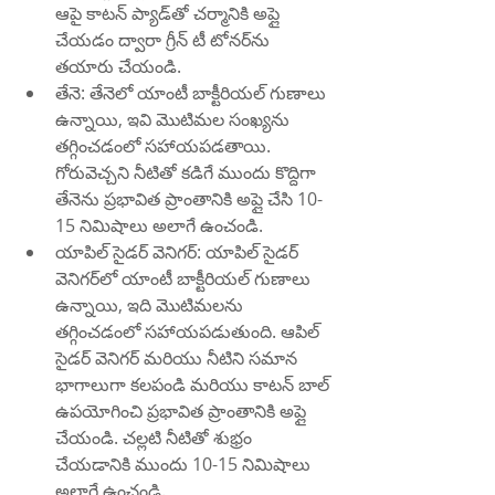
ఆపై కాటన్ ప్యాడ్‌తో చర్మానికి అప్లై 
చేయడం ద్వారా గ్రీన్ టీ టోనర్‌ను 
తయారు చేయండి.
తేనె: తేనెలో యాంటీ బాక్టీరియల్ గుణాలు 
ఉన్నాయి, ఇవి మొటిమల సంఖ్యను 
తగ్గించడంలో సహాయపడతాయి. 
గోరువెచ్చని నీటితో కడిగే ముందు కొద్దిగా 
తేనెను ప్రభావిత ప్రాంతానికి అప్లై చేసి 10-
15 నిమిషాలు అలాగే ఉంచండి.
యాపిల్ సైడర్ వెనిగర్: యాపిల్ సైడర్ 
వెనిగర్‌లో యాంటీ బాక్టీరియల్ గుణాలు 
ఉన్నాయి, ఇది మొటిమలను 
తగ్గించడంలో సహాయపడుతుంది. ఆపిల్ 
సైడర్ వెనిగర్ మరియు నీటిని సమాన 
భాగాలుగా కలపండి మరియు కాటన్ బాల్ 
ఉపయోగించి ప్రభావిత ప్రాంతానికి అప్లై 
చేయండి. చల్లటి నీటితో శుభ్రం 
చేయడానికి ముందు 10-15 నిమిషాలు 
అలాగే ఉంచండి.