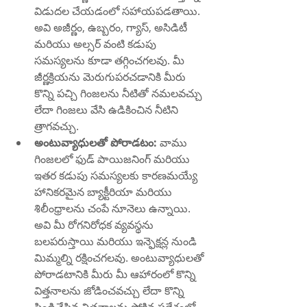
విడుదల చేయడంలో సహాయపడతాయి. 
అవి అజీర్ణం, ఉబ్బరం, గ్యాస్, అసిడిటీ 
మరియు అల్సర్ వంటి కడుపు 
సమస్యలను కూడా తగ్గించగలవు. మీ 
జీర్ణక్రియను మెరుగుపరచడానికి మీరు 
కొన్ని పచ్చి గింజలను నీటితో నమలవచ్చు 
లేదా గింజలు వేసి ఉడికించిన నీటిని 
త్రాగవచ్చు.
అంటువ్యాధులతో పోరాడటం: 
వాము 
గింజలలో ఫుడ్ పాయిజనింగ్ మరియు 
ఇతర కడుపు సమస్యలకు కారణమయ్యే 
హానికరమైన బ్యాక్టీరియా మరియు 
శిలీంధ్రాలను చంపే నూనెలు ఉన్నాయి. 
అవి మీ రోగనిరోధక వ్యవస్థను 
బలపరుస్తాయి మరియు ఇన్ఫెక్షన్ల నుండి 
మిమ్మల్ని రక్షించగలవు. అంటువ్యాధులతో 
పోరాడటానికి మీరు మీ ఆహారంలో కొన్ని 
విత్తనాలను జోడించవచ్చు లేదా కొన్ని 