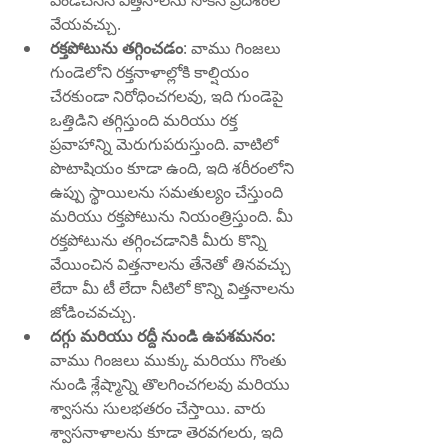
పిండిచేసిన విత్తనాలను సోకిన ప్రదేశంలో 
వేయవచ్చు.
రక్తపోటును తగ్గించడం
: వాము గింజలు 
గుండెలోని రక్తనాళాల్లోకి కాల్షియం 
చేరకుండా నిరోధించగలవు, ఇది గుండెపై 
ఒత్తిడిని తగ్గిస్తుంది మరియు రక్త 
ప్రవాహాన్ని మెరుగుపరుస్తుంది. వాటిలో 
పొటాషియం కూడా ఉంది, ఇది శరీరంలోని 
ఉప్పు స్థాయిలను సమతుల్యం చేస్తుంది 
మరియు రక్తపోటును నియంత్రిస్తుంది. మీ 
రక్తపోటును తగ్గించడానికి మీరు కొన్ని 
వేయించిన విత్తనాలను తేనెతో తినవచ్చు 
లేదా మీ టీ లేదా నీటిలో కొన్ని విత్తనాలను 
జోడించవచ్చు.
దగ్గు మరియు రద్దీ నుండి ఉపశమనం: 
వాము గింజలు ముక్కు మరియు గొంతు 
నుండి శ్లేష్మాన్ని తొలగించగలవు మరియు 
శ్వాసను సులభతరం చేస్తాయి. వారు 
శ్వాసనాళాలను కూడా తెరవగలరు, ఇది 