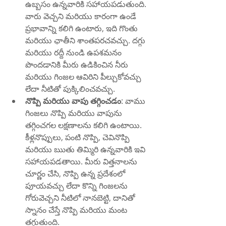
ఉబ్బసం ఉన్నవారికి సహాయపడుతుంది. 
వారు వెచ్చని మరియు కారంగా ఉండే 
ప్రభావాన్ని కలిగి ఉంటారు, ఇది గొంతు 
మరియు ఛాతీని శాంతపరచవచ్చు. దగ్గు 
మరియు రద్దీ నుండి ఉపశమనం 
పొందడానికి మీరు ఉడికించిన నీరు 
మరియు గింజల ఆవిరిని పీల్చుకోవచ్చు 
లేదా నీటితో పుక్కిలించవచ్చు.
నొప్పి మరియు వాపు తగ్గించడం
: వాము 
గింజలు నొప్పి మరియు వాపును 
తగ్గించగల లక్షణాలను కలిగి ఉంటాయి. 
కీళ్లనొప్పులు, పంటి నొప్పి, చెవినొప్పి 
మరియు ఋతు తిమ్మిరి ఉన్నవారికి ఇవి 
సహాయపడతాయి. మీరు విత్తనాలను 
చూర్ణం చేసి, నొప్పి ఉన్న ప్రదేశంలో 
పూయవచ్చు లేదా కొన్ని గింజలను 
గోరువెచ్చని నీటిలో నానబెట్టి, దానితో 
స్నానం చేస్తే నొప్పి మరియు మంట 
తగ్గుతుంది.