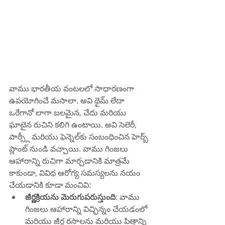
వాము భారతీయ వంటలలో సాధారణంగా 
ఉపయోగించే మసాలా. అవి థైమ్ లేదా 
ఒరేగానో లాగా బలమైన, చేదు మరియు 
ఘాటైన రుచిని కలిగి ఉంటాయి. అవి సెలెరీ, 
పార్స్లీ మరియు ఫెన్నెల్‌కు సంబంధించిన హెర్బ్ 
ప్లాంట్ నుండి వచ్చాయి. వాము గింజలు 
ఆహారాన్ని రుచిగా మార్చడానికి మాత్రమే 
కాకుండా, వివిధ ఆరోగ్య సమస్యలను నయం 
చేయడానికి కూడా మంచివి:
జీర్ణక్రియను మెరుగుపరుస్తుంది
: వాము 
గింజలు ఆహారాన్ని విచ్ఛిన్నం చేయడంలో 
మరియు జీర్ణ రసాలను మరియు పిత్తాన్ని 