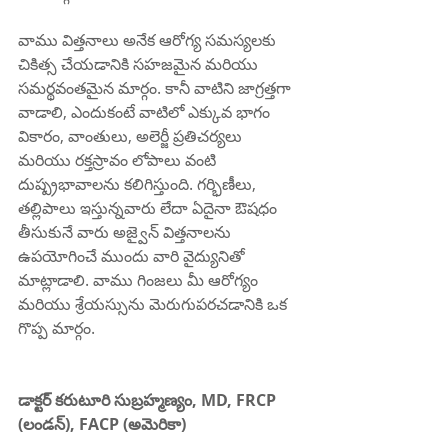
వాము విత్తనాలు అనేక ఆరోగ్య సమస్యలకు 
చికిత్స చేయడానికి సహజమైన మరియు 
సమర్థవంతమైన మార్గం. కానీ వాటిని జాగ్రత్తగా 
వాడాలి, ఎందుకంటే వాటిలో ఎక్కువ భాగం 
వికారం, వాంతులు, అలెర్జీ ప్రతిచర్యలు 
మరియు రక్తస్రావం లోపాలు వంటి 
దుష్ప్రభావాలను కలిగిస్తుంది. గర్భిణీలు, 
తల్లిపాలు ఇస్తున్నవారు లేదా ఏదైనా ఔషధం 
తీసుకునే వారు అజ్వైన్ విత్తనాలను 
ఉపయోగించే ముందు వారి వైద్యునితో 
మాట్లాడాలి. వాము గింజలు మీ ఆరోగ్యం 
మరియు శ్రేయస్సును మెరుగుపరచడానికి ఒక 
గొప్ప మార్గం.
డాక్టర్ కరుటూరి సుబ్రహ్మణ్యం, MD, FRCP 
(లండన్), FACP (అమెరికా)