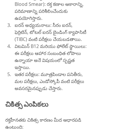
Blood Smear): రక్త కణాల ఆకారాన్ని, 
పరిమాణాన్ని పరిశీలించేందుకు 
ఉపయోగిస్తారు.
ఐరన్ అధ్యయనాలు: సీరం ఐరన్, 
ఫెర్రిటిన్, టోటల్ ఐరన్ బైండింగ్ క్యాపాసిటీ 
(TIBC) వంటి పరీక్షలు చేయబడతాయి.
విటమిన్ B12 మరియు ఫోలేట్ స్థాయిలు: 
ఈ పరీక్షలు ఆహార సంబంధిత లోపాలు 
ఉన్నాయా అనే విషయంలో స్పష్టత 
ఇస్తాయి.
ఇతర పరీక్షలు: మూత్రపిండాల పనితీరు, 
మల పరీక్షలు, ఎండోస్కోపీ వంటి పరీక్షలు 
అవసరమైనప్పుడు చేస్తారు.
చికిత్స ఎంపికలు
రక్తహీనతకు చికిత్స కారణం మీద ఆధారపడి 
ఉంటుంది: