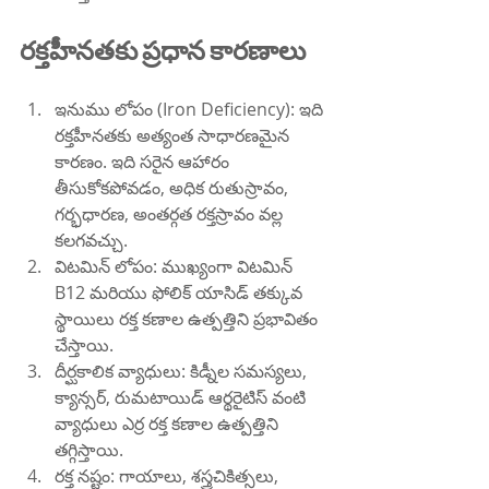
రక్తహీనతకు ప్రధాన కారణాలు
ఇనుము లోపం (Iron Deficiency): ఇది 
రక్తహీనతకు అత్యంత సాధారణమైన 
కారణం. ఇది సరైన ఆహారం 
తీసుకోకపోవడం, అధిక రుతుస్రావం, 
గర్భధారణ, అంతర్గత రక్తస్రావం వల్ల 
కలగవచ్చు.
విటమిన్ లోపం: ముఖ్యంగా విటమిన్ 
B12 మరియు ఫోలిక్ యాసిడ్ తక్కువ 
స్థాయిలు రక్త కణాల ఉత్పత్తిని ప్రభావితం 
చేస్తాయి.
దీర్ఘకాలిక వ్యాధులు: కిడ్నీల సమస్యలు, 
క్యాన్సర్, రుమటాయిడ్ ఆర్థరైటిస్ వంటి 
వ్యాధులు ఎర్ర రక్త కణాల ఉత్పత్తిని 
తగ్గిస్తాయి.
రక్త నష్టం: గాయాలు, శస్త్రచికిత్సలు, 