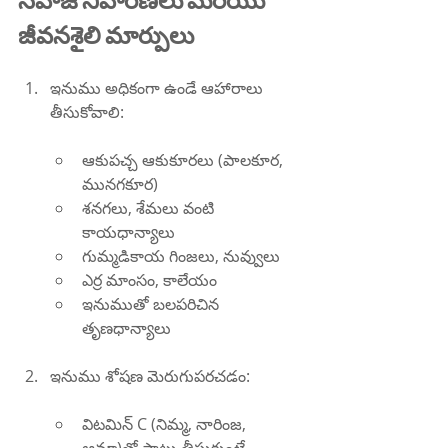
జీవనశైలి మార్పులు
ఇనుము అధికంగా ఉండే ఆహారాలు 
తీసుకోవాలి:
ఆకుపచ్చ ఆకుకూరలు (పాలకూర, 
మునగకూర)
శనగలు, శేమలు వంటి 
కాయధాన్యాలు
గుమ్మడికాయ గింజలు, నువ్వులు
ఎర్ర మాంసం, కాలేయం
ఇనుముతో బలపరిచిన 
తృణధాన్యాలు
ఇనుము శోషణ మెరుగుపరచడం:
విటమిన్ C (నిమ్మ, నారింజ, 