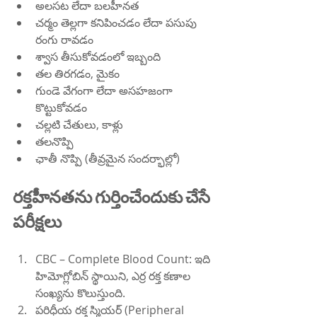
అలసట లేదా బలహీనత
చర్మం తెల్లగా కనిపించడం లేదా పసుపు 
రంగు రావడం
శ్వాస తీసుకోవడంలో ఇబ్బంది
తల తిరగడం, మైకం
గుండె వేగంగా లేదా అసహజంగా 
కొట్టుకోవడం
చల్లటి చేతులు, కాళ్లు
తలనొప్పి
ఛాతీ నొప్పి (తీవ్రమైన సందర్భాల్లో)
రక్తహీనతను గుర్తించేందుకు చేసే 
పరీక్షలు
CBC – Complete Blood Count: ఇది 
హిమోగ్లోబిన్ స్థాయిని, ఎర్ర రక్త కణాల 
సంఖ్యను కొలుస్తుంది.
పరిధీయ రక్త స్మియర్ (Peripheral 