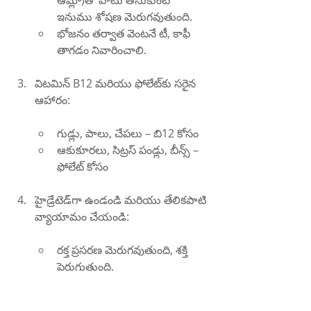
ఆమ్లా)తో పాటు తీసుకుంటే 
ఇనుము శోషణ మెరుగవుతుంది.
భోజనం తర్వాత వెంటనే టీ, కాఫీ 
తాగడం నివారించాలి.
విటమిన్ B12 మరియు ఫోలేట్‌కు సరైన 
ఆహారం:
గుడ్లు, పాలు, చేపలు – బి12 కోసం
ఆకుకూరలు, సిట్రస్ పండ్లు, బీన్స్ – 
ఫోలేట్ కోసం
హైడ్రేటెడ్‌గా ఉండండి మరియు తేలికపాటి 
వ్యాయామం చేయండి:
రక్త ప్రసరణ మెరుగవుతుంది, శక్తి 
పెరుగుతుంది.