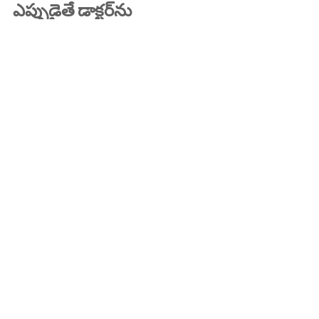
ఎప్పుడైతే డాక్టర్‌ను 
సంప్రదించాలి?
తరచూ అలసట, మైకం
శ్వాస తీసుకోవడంలో ఇబ్బంది
చర్మం తెల్లగా ఉండటం
రక్త పరీక్షల్లో హిమోగ్లోబిన్ తక్కువగా 
రావడం
సారాంశం
రక్తహీనత అనేది అధికంగా కనిపించే సమస్య 
అయినా, ఇది సమయానికి గుర్తించి సరైన 
చికిత్స చేస్తే పూర్తిగా నిర్వహించదగినది. 
ఆహారపరంగా జాగ్రత్తలు, రక్త పరీక్షలు మరియు 
వైద్యుడి సలహా పాటించడం ద్వారా మీరు 
ఆరోగ్యంగా ఉండవచ్చు.