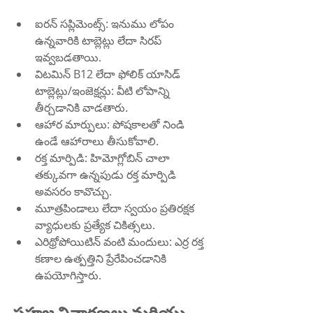
ఐరన్ సప్లిమెంట్స్: ఇనుము లోపం 
ఉన్నవారికి టాబ్లెట్లు లేదా సిరప్ 
ఇవ్వబడతాయి.
విటమిన్ B12 లేదా ఫోలిక్ యాసిడ్ 
టాబ్లెట్లు/ఇంజెక్షన్లు: వీటి లోపాన్ని 
తీర్చడానికి వాడతారు.
ఆహార మార్పులు: పోషకాలతో నిండి 
ఉండే ఆహారాలు తీసుకోవాలి.
రక్త మార్పిడి: హిమోగ్లోబిన్ చాలా 
తక్కువగా ఉన్నపుడు రక్త మార్పిడి 
అవసరం కావొచ్చు.
మూత్రపిండాలు లేదా స్వయం ప్రతిరక్షక 
వ్యాధులకు ప్రత్యేక చికిత్సలు.
ఎరిథ్రోపోయిటిన్ వంటి మందులు: ఎర్ర రక్త 
కణాల ఉత్పత్తిని ప్రేరేపించడానికి 
ఉపయోగిస్తారు.
సహజ నివారణలు మరియు 