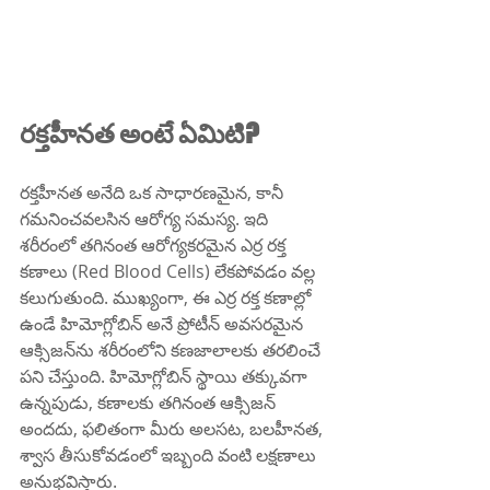
రక్తహీనత అంటే ఏమిటి?
రక్తహీనత అనేది ఒక సాధారణమైన, కానీ 
గమనించవలసిన ఆరోగ్య సమస్య. ఇది 
శరీరంలో తగినంత ఆరోగ్యకరమైన ఎర్ర రక్త 
కణాలు (Red Blood Cells) లేకపోవడం వల్ల 
కలుగుతుంది. ముఖ్యంగా, ఈ ఎర్ర రక్త కణాల్లో 
ఉండే హిమోగ్లోబిన్ అనే ప్రోటీన్ అవసరమైన 
ఆక్సిజన్‌ను శరీరంలోని కణజాలాలకు తరలించే 
పని చేస్తుంది. హిమోగ్లోబిన్ స్థాయి తక్కువగా 
ఉన్నపుడు, కణాలకు తగినంత ఆక్సిజన్ 
అందదు, ఫలితంగా మీరు అలసట, బలహీనత, 
శ్వాస తీసుకోవడంలో ఇబ్బంది వంటి లక్షణాలు 
అనుభవిస్తారు.