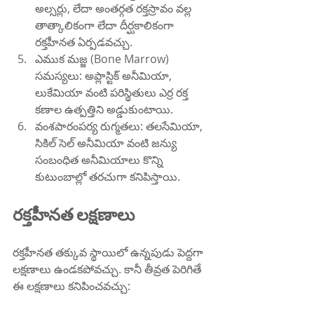
అల్సర్లు, లేదా అంతర్గత రక్తస్రావం వల్ల 
తాత్కాలికంగా లేదా దీర్ఘకాలికంగా 
రక్తహీనత ఏర్పడవచ్చు.
ఎముక మజ్జ (Bone Marrow) 
సమస్యలు: అప్లాస్టిక్ అనీమియా, 
లుకేమియా వంటి పరిస్థితులు ఎర్ర రక్త 
కణాల ఉత్పత్తిని అడ్డుకుంటాయి.
వంశపారంపర్య రుగ్మతలు: తలసేమియా, 
సికిల్ సెల్ అనీమియా వంటి జన్యు 
సంబంధిత అనీమియాలు కొన్ని 
కుటుంబాల్లో తరచుగా కనిపిస్తాయి.
రక్తహీనత లక్షణాలు
రక్తహీనత తక్కువ స్థాయిలో ఉన్నపుడు పెద్దగా 
లక్షణాలు ఉండకపోవచ్చు. కానీ తీవ్రత పెరిగితే 
ఈ లక్షణాలు కనిపించవచ్చు: