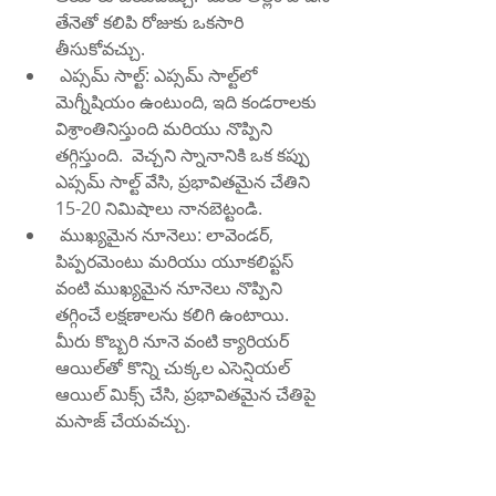
తేనెతో కలిపి రోజుకు ఒకసారి 
తీసుకోవచ్చు.
 ఎప్సమ్ సాల్ట్: ఎప్సమ్ సాల్ట్‌లో 
మెగ్నీషియం ఉంటుంది, ఇది కండరాలకు 
విశ్రాంతినిస్తుంది మరియు నొప్పిని 
తగ్గిస్తుంది.  వెచ్చని స్నానానికి ఒక కప్పు 
ఎప్సమ్ సాల్ట్ వేసి, ప్రభావితమైన చేతిని 
15-20 నిమిషాలు నానబెట్టండి.
 ముఖ్యమైన నూనెలు: లావెండర్, 
పిప్పరమెంటు మరియు యూకలిప్టస్ 
వంటి ముఖ్యమైన నూనెలు నొప్పిని 
తగ్గించే లక్షణాలను కలిగి ఉంటాయి.  
మీరు కొబ్బరి నూనె వంటి క్యారియర్ 
ఆయిల్‌తో కొన్ని చుక్కల ఎసెన్షియల్ 
ఆయిల్ మిక్స్ చేసి, ప్రభావితమైన చేతిపై 
మసాజ్ చేయవచ్చు.
 ఈ సహజ నివారణలు చేయి నొప్పికి 