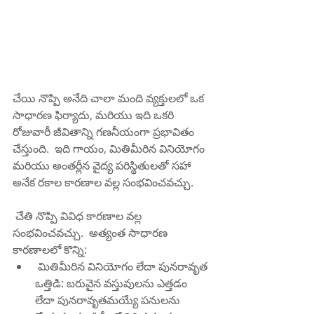
చేయి నొప్పి అనేది చాలా మంది వ్యక్తులలో ఒక 
సాధారణ ఫిర్యాదు, మరియు ఇది ఒకరి 
రోజువారీ జీవితాన్ని గణనీయంగా ప్రభావితం 
చేస్తుంది.  ఇది గాయం, మితిమీరిన వినియోగం 
మరియు అంతర్లీన వైద్య పరిస్థితులతో సహా 
అనేక రకాల కారణాల వల్ల సంభవించవచ్చు.  
 చేతి నొప్పి వివిధ కారణాల వల్ల 
సంభవించవచ్చు.  అత్యంత సాధారణ 
కారణాలలో కొన్ని:
 మితిమీరిన వినియోగం లేదా పునరావృత 
ఒత్తిడి: బరువైన వస్తువులను ఎత్తడం 
లేదా పునరావృతమయ్యే పనులను 