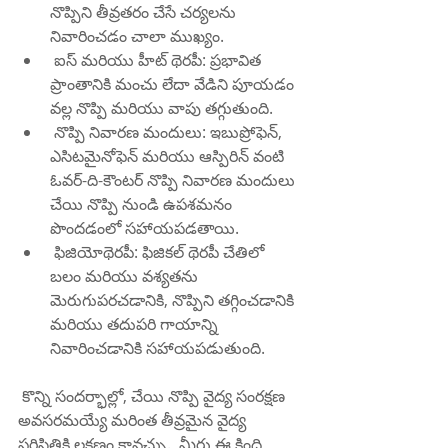
నొప్పిని తీవ్రతరం చేసే చర్యలను 
నివారించడం చాలా ముఖ్యం.
 ఐస్ మరియు హీట్ థెరపీ: ప్రభావిత 
ప్రాంతానికి మంచు లేదా వేడిని పూయడం 
వల్ల నొప్పి మరియు వాపు తగ్గుతుంది.
 నొప్పి నివారణ మందులు: ఇబుప్రోఫెన్, 
ఎసిటమైనోఫెన్ మరియు ఆస్పిరిన్ వంటి 
ఓవర్-ది-కౌంటర్ నొప్పి నివారణ మందులు 
చేయి నొప్పి నుండి ఉపశమనం 
పొందడంలో సహాయపడతాయి.
 ఫిజియోథెరపీ: ఫిజికల్ థెరపీ చేతిలో 
బలం మరియు వశ్యతను 
మెరుగుపరచడానికి, నొప్పిని తగ్గించడానికి 
మరియు తదుపరి గాయాన్ని 
నివారించడానికి సహాయపడుతుంది.
 కొన్ని సందర్భాల్లో, చేయి నొప్పి వైద్య సంరక్షణ 
అవసరమయ్యే మరింత తీవ్రమైన వైద్య 
పరిస్థితికి లక్షణం కావచ్చు.  మీరు ఈ క్రింది 