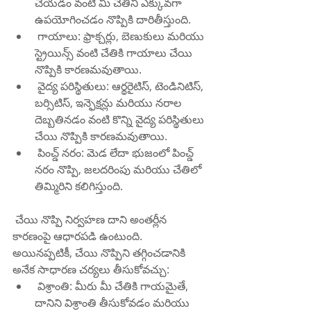
చేయడం వంటి మీ చేతిని ఎక్కువగా 
ఉపయోగించడం నొప్పికి దారితీస్తుంది.
 గాయాలు: ఫ్రాక్చర్లు, బెణుకులు మరియు 
స్ట్రెయిన్స్ వంటి చేతికి గాయాలు చేయి 
నొప్పికి కారణమవుతాయి.
 వైద్య పరిస్థితులు: ఆర్థరైటిస్, టెండినిటిస్, 
బర్సిటిస్, ఇన్ఫెక్షన్లు మరియు నరాల 
దెబ్బతినడం వంటి కొన్ని వైద్య పరిస్థితులు 
చేయి నొప్పికి కారణమవుతాయి.
 పించ్డ్ నరం: మెడ లేదా భుజంలో పించ్డ్ 
నరం నొప్పి, జలదరింపు మరియు చేతిలో 
తిమ్మిరిని కలిగిస్తుంది.
 చేయి నొప్పి నిర్వహణ దాని అంతర్లీన 
కారణంపై ఆధారపడి ఉంటుంది.  
అయినప్పటికీ, చేయి నొప్పిని తగ్గించడానికి 
అనేక సాధారణ చర్యలు తీసుకోవచ్చు:
 విశ్రాంతి: మీరు మీ చేతికి గాయమైతే, 
దానిని విశ్రాంతి తీసుకోవడం మరియు 