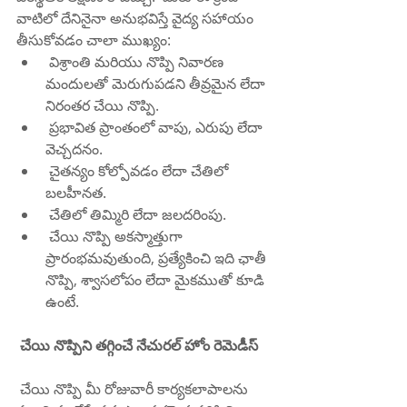
వాటిలో దేనినైనా అనుభవిస్తే వైద్య సహాయం 
తీసుకోవడం చాలా ముఖ్యం:
 విశ్రాంతి మరియు నొప్పి నివారణ 
మందులతో మెరుగుపడని తీవ్రమైన లేదా 
నిరంతర చేయి నొప్పి.
 ప్రభావిత ప్రాంతంలో వాపు, ఎరుపు లేదా 
వెచ్చదనం.
 చైతన్యం కోల్పోవడం లేదా చేతిలో 
బలహీనత.
 చేతిలో తిమ్మిరి లేదా జలదరింపు.
 చేయి నొప్పి అకస్మాత్తుగా 
ప్రారంభమవుతుంది, ప్రత్యేకించి ఇది ఛాతీ 
నొప్పి, శ్వాసలోపం లేదా మైకముతో కూడి 
ఉంటే.
చేయి నొప్పిని తగ్గించే నేచురల్ హోం రెమెడీస్
 చేయి నొప్పి మీ రోజువారీ కార్యకలాపాలను 