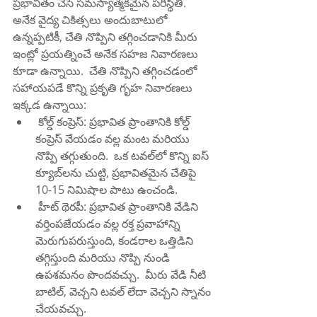
ప్రభావితం చేసే సమస్యాత్మకమైన పరిస్థితి.  
అనేక వైద్య చికిత్సలు అందుబాటులో 
ఉన్నప్పటికీ, చేతి నొప్పిని తగ్గించడానికి మీరు 
ఇంట్లో ప్రయత్నించే అనేక సహజ నివారణలు 
కూడా ఉన్నాయి.  చేతి నొప్పిని తగ్గించడంలో 
సహాయపడే కొన్ని ప్రకృతి గృహ నివారణలు 
ఇక్కడ ఉన్నాయి:
 కోల్డ్ కంప్రెస్: ప్రభావిత ప్రాంతానికి కోల్డ్ 
కంప్రెస్ వేయడం వల్ల మంట మరియు 
నొప్పి తగ్గుతుంది.  ఒక టవల్‌లో కొన్ని ఐస్ 
క్యూబ్‌లను చుట్టి, ప్రభావితమైన చేతిపై 
10-15 నిమిషాల పాటు ఉంచండి.
 హీట్ థెరపీ: ప్రభావిత ప్రాంతానికి వేడిని 
వర్తింపజేయడం వల్ల రక్త ప్రవాహాన్ని 
మెరుగుపరుస్తుంది, కండరాల ఒత్తిడిని 
తగ్గిస్తుంది మరియు నొప్పి నుండి 
ఉపశమనం పొందవచ్చు.  మీరు వేడి నీటి 
బాటిల్, వెచ్చని టవల్ లేదా వెచ్చని స్నానం 
చేయవచ్చు.