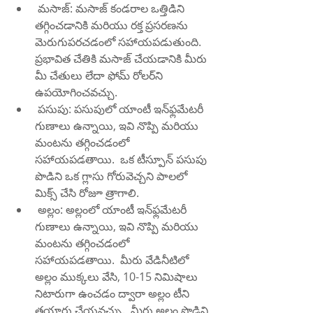
 మసాజ్: మసాజ్ కండరాల ఒత్తిడిని 
తగ్గించడానికి మరియు రక్త ప్రసరణను 
మెరుగుపరచడంలో సహాయపడుతుంది.  
ప్రభావిత చేతికి మసాజ్ చేయడానికి మీరు 
మీ చేతులు లేదా ఫోమ్ రోలర్‌ని 
ఉపయోగించవచ్చు.
 పసుపు: పసుపులో యాంటీ ఇన్‌ఫ్లమేటరీ 
గుణాలు ఉన్నాయి, ఇవి నొప్పి మరియు 
మంటను తగ్గించడంలో 
సహాయపడతాయి.  ఒక టీస్పూన్ పసుపు 
పొడిని ఒక గ్లాసు గోరువెచ్చని పాలలో 
మిక్స్ చేసి రోజూ త్రాగాలి.
 అల్లం: అల్లంలో యాంటీ ఇన్‌ఫ్లమేటరీ 
గుణాలు ఉన్నాయి, ఇవి నొప్పి మరియు 
మంటను తగ్గించడంలో 
సహాయపడతాయి.  మీరు వేడినీటిలో 
అల్లం ముక్కలు వేసి, 10-15 నిమిషాలు 
నిటారుగా ఉంచడం ద్వారా అల్లం టీని 
తయారు చేయవచ్చు.  మీరు అల్లం పొడిని 