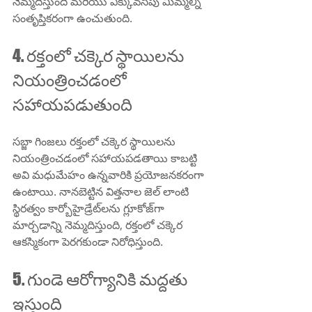
నెమ్మదిస్తుంది మరియు ఎక్కువసేపు మిమ్మల్ని 
సంతృప్తికరంగా ఉంచుతుంది.
4. రక్తంలో చక్కెర స్థాయిలను 
నియంత్రించడంలో 
సహాయపడుతుంది
సబ్జా గింజలు రక్తంలో చక్కెర స్థాయిలను 
నియంత్రించడంలో సహాయపడతాయి కాబట్టి 
అవి మధుమేహం ఉన్నవారికి ప్రయోజనకరంగా 
ఉంటాయి. నానబెట్టిన విత్తనాల జెల్ లాంటి 
స్థిరత్వం కార్బోహైడ్రేట్‌లను గ్లూకోజ్‌గా 
మార్చడాన్ని నెమ్మదిస్తుంది, రక్తంలో చక్కెర 
ఆకస్మికంగా పెరగకుండా నిరోధిస్తుంది.
5. గుండె ఆరోగ్యానికి మద్దతు 
ఇస్తుంది