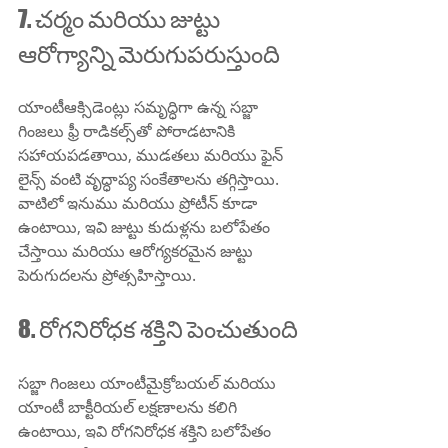
7. చర్మం మరియు జుట్టు 
ఆరోగ్యాన్ని మెరుగుపరుస్తుంది
యాంటీఆక్సిడెంట్లు సమృద్ధిగా ఉన్న సబ్జా 
గింజలు ఫ్రీ రాడికల్స్‌తో పోరాడటానికి 
సహాయపడతాయి, ముడతలు మరియు ఫైన్ 
లైన్స్ వంటి వృద్ధాప్య సంకేతాలను తగ్గిస్తాయి. 
వాటిలో ఇనుము మరియు ప్రోటీన్ కూడా 
ఉంటాయి, ఇవి జుట్టు కుదుళ్లను బలోపేతం 
చేస్తాయి మరియు ఆరోగ్యకరమైన జుట్టు 
పెరుగుదలను ప్రోత్సహిస్తాయి.
8. రోగనిరోధక శక్తిని పెంచుతుంది
సబ్జా గింజలు యాంటీమైక్రోబయల్ మరియు 
యాంటీ బాక్టీరియల్ లక్షణాలను కలిగి 
ఉంటాయి, ఇవి రోగనిరోధక శక్తిని బలోపేతం 