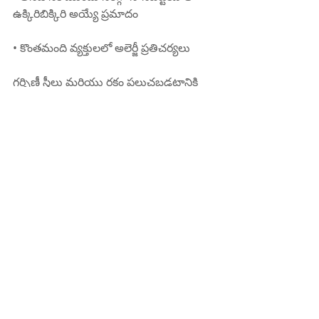
ఉక్కిరిబిక్కిరి అయ్యే ప్రమాదం
• కొంతమంది వ్యక్తులలో అలెర్జీ ప్రతిచర్యలు
గర్భిణీ స్త్రీలు మరియు రక్తం పలుచబడటానికి 
మందులు తీసుకునే వ్యక్తులు తులసి 
విత్తనాలను వారి ఆహారంలో చేర్చే ముందు 
వైద్యుడిని సంప్రదించాలి.
సారాంశం
సబ్జా గింజలు ఆరోగ్యకరమైన జీవనశైలికి 
పోషకమైన, సహజమైన మరియు బహుముఖ 
అదనంగా ఉంటాయి. జీర్ణక్రియకు 
సహాయపడటం నుండి గుండె ఆరోగ్యం 
మరియు బరువు తగ్గడాన్ని ప్రోత్సహించడం 
వరకు, వాటి ప్రయోజనాలు అనేకం. వాటిని మీ 
దినచర్యలో చేర్చుకోవడం ద్వారా, మీరు మొత్తం 