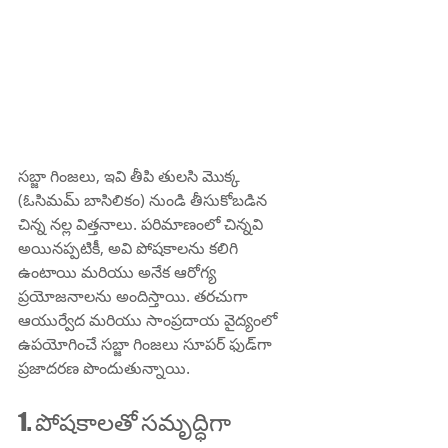
సబ్జా గింజలు, ఇవి తీపి తులసి మొక్క 
(ఓసిమమ్ బాసిలికం) నుండి తీసుకోబడిన 
చిన్న నల్ల విత్తనాలు. పరిమాణంలో చిన్నవి 
అయినప్పటికీ, అవి పోషకాలను కలిగి 
ఉంటాయి మరియు అనేక ఆరోగ్య 
ప్రయోజనాలను అందిస్తాయి. తరచుగా 
ఆయుర్వేద మరియు సాంప్రదాయ వైద్యంలో 
ఉపయోగించే సబ్జా గింజలు సూపర్ ఫుడ్‌గా 
ప్రజాదరణ పొందుతున్నాయి.
1. పోషకాలతో సమృద్ధిగా 