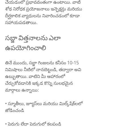
చేయడంలో ప్రభావవంతంగా ఉంటాయి. వాటి 
శోథ నిరోధక ప్రయోజనాలు ఇన్ఫెక్షన్లు మరియు 
దీర్ఘకాలిక వ్యాధులను నివారించడంలో కూడా 
సహాయపడతాయి.
సబ్జా విత్తనాలను ఎలా 
ఉపయోగించాలి
తినే ముందు, సబ్జా గింజలను కనీసం 10-15 
నిమిషాలు నీటిలో నానబెట్టండి, తద్వారా అవి 
ఉబ్బుతాయి. వాటిని మీ ఆహారంలో 
చేర్చుకోవడానికి ఇక్కడ కొన్ని సులభమైన 
మార్గాలు ఉన్నాయి:
• స్మూతీలు, జ్యూస్‌లు మరియు మిల్క్‌షేక్‌లలో 
జోడించండి
• పెరుగు లేదా పెరుగులో కలపండి