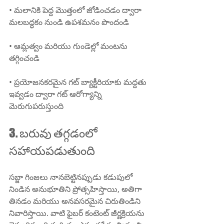
• మలానికి పెద్ద మొత్తంలో జోడించడం ద్వారా 
మలబద్ధకం నుండి ఉపశమనం పొందండి
• ఆమ్లత్వం మరియు గుండెల్లో మంటను 
తగ్గించండి
• ప్రయోజనకరమైన గట్ బ్యాక్టీరియాకు మద్దతు 
ఇవ్వడం ద్వారా గట్ ఆరోగ్యాన్ని 
మెరుగుపరుస్తుంది
3. బరువు తగ్గడంలో 
సహాయపడుతుంది
సబ్జా గింజలు నానబెట్టినప్పుడు కడుపులో 
నిండిన అనుభూతిని ప్రోత్సహిస్తాయి, అతిగా 
తినడం మరియు అనవసరమైన చిరుతిండిని 
నివారిస్తాయి. వాటి ఫైబర్ కంటెంట్ జీర్ణక్రియను 