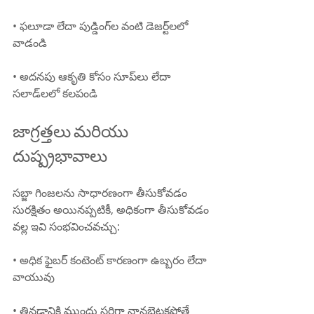
• ఫలూడా లేదా పుడ్డింగ్‌ల వంటి డెజర్ట్‌లలో 
వాడండి
• అదనపు ఆకృతి కోసం సూప్‌లు లేదా 
సలాడ్‌లలో కలపండి
జాగ్రత్తలు మరియు 
దుష్ప్రభావాలు
సబ్జా గింజలను సాధారణంగా తీసుకోవడం 
సురక్షితం అయినప్పటికీ, అధికంగా తీసుకోవడం 
వల్ల ఇవి సంభవించవచ్చు:
• అధిక ఫైబర్ కంటెంట్ కారణంగా ఉబ్బరం లేదా 
వాయువు
• తినడానికి ముందు సరిగ్గా నానబెట్టకపోతే 