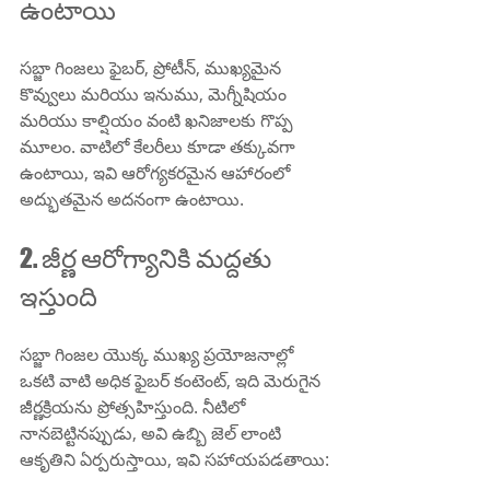
ఉంటాయి
సబ్జా గింజలు ఫైబర్, ప్రోటీన్, ముఖ్యమైన 
కొవ్వులు మరియు ఇనుము, మెగ్నీషియం 
మరియు కాల్షియం వంటి ఖనిజాలకు గొప్ప 
మూలం. వాటిలో కేలరీలు కూడా తక్కువగా 
ఉంటాయి, ఇవి ఆరోగ్యకరమైన ఆహారంలో 
అద్భుతమైన అదనంగా ఉంటాయి.
2. జీర్ణ ఆరోగ్యానికి మద్దతు 
ఇస్తుంది
సబ్జా గింజల యొక్క ముఖ్య ప్రయోజనాల్లో 
ఒకటి వాటి అధిక ఫైబర్ కంటెంట్, ఇది మెరుగైన 
జీర్ణక్రియను ప్రోత్సహిస్తుంది. నీటిలో 
నానబెట్టినప్పుడు, అవి ఉబ్బి జెల్ లాంటి 
ఆకృతిని ఏర్పరుస్తాయి, ఇవి సహాయపడతాయి: