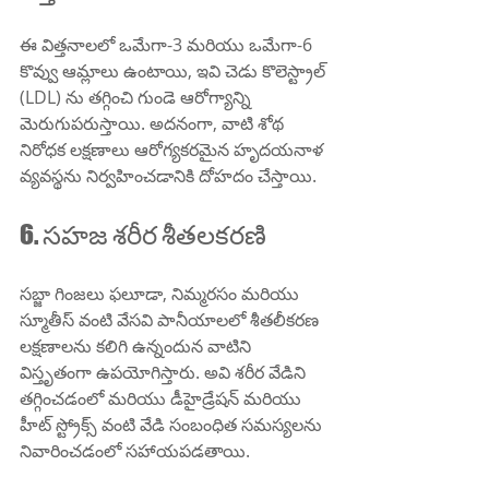
ఈ విత్తనాలలో ఒమేగా-3 మరియు ఒమేగా-6 
కొవ్వు ఆమ్లాలు ఉంటాయి, ఇవి చెడు కొలెస్ట్రాల్ 
(LDL) ను తగ్గించి గుండె ఆరోగ్యాన్ని 
మెరుగుపరుస్తాయి. అదనంగా, వాటి శోథ 
నిరోధక లక్షణాలు ఆరోగ్యకరమైన హృదయనాళ 
వ్యవస్థను నిర్వహించడానికి దోహదం చేస్తాయి.
6. సహజ శరీర శీతలకరణి
సబ్జా గింజలు ఫలూడా, నిమ్మరసం మరియు 
స్మూతీస్ వంటి వేసవి పానీయాలలో శీతలీకరణ 
లక్షణాలను కలిగి ఉన్నందున వాటిని 
విస్తృతంగా ఉపయోగిస్తారు. అవి శరీర వేడిని 
తగ్గించడంలో మరియు డీహైడ్రేషన్ మరియు 
హీట్ స్ట్రోక్స్ వంటి వేడి సంబంధిత సమస్యలను 
నివారించడంలో సహాయపడతాయి.