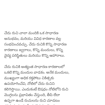
చేదు రుచి చాలా మందికి ఒక సాధారణ 
అనుభవం, మరియు వివిధ కారణాల వల్ల 
సంభవించవచ్చు. చేదు రుచికి కొన్ని సాధారణ 
కారణాలు జ్వరాలు, కొన్ని మందులు, కొన్ని 
వైద్య పరిస్థితులు మరియు కొన్ని ఆహారాలు.
చేదు రుచికి అత్యంత సాధారణ కారణాలలో 
ఒకటి కొన్ని మందుల వాడకం. అనేక మందులు, 
ముఖ్యంగా అధిక రక్తపోటు చికిత్సకు 
ఉపయోగించేవి, నోటిలో చేదు రుచిని 
కలిగిస్తాయి. ఎందుకంటే ఔషధం నోటిలోని రుచి 
మొగ్గలను ప్రభావితం చేస్తుంది, తీపి లేదా 
ఉప్పగా ఉండే రుచులను రుచి చూడటం 