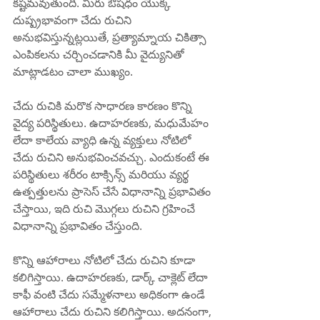
కష్టమవుతుంది. మీరు ఔషధం యొక్క 
దుష్ప్రభావంగా చేదు రుచిని 
అనుభవిస్తున్నట్లయితే, ప్రత్యామ్నాయ చికిత్సా 
ఎంపికలను చర్చించడానికి మీ వైద్యునితో 
మాట్లాడటం చాలా ముఖ్యం.
చేదు రుచికి మరొక సాధారణ కారణం కొన్ని 
వైద్య పరిస్థితులు. ఉదాహరణకు, మధుమేహం 
లేదా కాలేయ వ్యాధి ఉన్న వ్యక్తులు నోటిలో 
చేదు రుచిని అనుభవించవచ్చు. ఎందుకంటే ఈ 
పరిస్థితులు శరీరం టాక్సిన్స్ మరియు వ్యర్థ 
ఉత్పత్తులను ప్రాసెస్ చేసే విధానాన్ని ప్రభావితం 
చేస్తాయి, ఇది రుచి మొగ్గలు రుచిని గ్రహించే 
విధానాన్ని ప్రభావితం చేస్తుంది.
కొన్ని ఆహారాలు నోటిలో చేదు రుచిని కూడా 
కలిగిస్తాయి. ఉదాహరణకు, డార్క్ చాక్లెట్ లేదా 
కాఫీ వంటి చేదు సమ్మేళనాలు అధికంగా ఉండే 
ఆహారాలు చేదు రుచిని కలిగిస్తాయి. అదనంగా, 