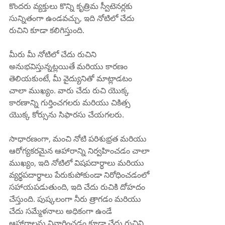
కొందరు వ్యక్తులు కొన్ని కృత్రిమ స్వీటెనర్లకు 
సున్నితంగా ఉండవచ్చు, ఇది నోటిలో చేదు 
రుచిని కూడా కలిగిస్తుంది.
మీరు మీ నోటిలో చేదు రుచిని 
అనుభవిస్తున్నట్లయితే మరియు కారణం 
తెలియకుంటే, మీ వైద్యునితో మాట్లాడటం 
చాలా ముఖ్యం. వారు చేదు రుచి యొక్క 
కారణాన్ని గుర్తించగలరు మరియు చికిత్స 
యొక్క కోర్సును సిఫారసు చేయగలరు.
సాధారణంగా, మంచి నోటి పరిశుభ్రత మరియు 
ఆరోగ్యకరమైన ఆహారాన్ని నిర్వహించడం చాలా 
ముఖ్యం, ఇది నోటిలో విషపదార్ధాలు మరియు 
వ్యర్థపదార్థాలు పేరుకుపోకుండా నిరోధించడంలో 
సహాయపడుతుంది, ఇది చేదు రుచికి దోహదం 
చేస్తుంది. పుష్కలంగా నీరు త్రాగడం మరియు 
చేదు సమ్మేళనాలు అధికంగా ఉండే 
ఆహారాలను నివారించడం కూడా చేదు రుచిని 