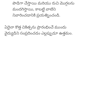
పొడిగా చేస్తాయి మరియు రుచి మొగ్గలను 
మందగిస్తాయి, కాబట్టి వాటిని 
నివారించడానికి ప్రయత్నించండి.
ఏదైనా కొత్త చికిత్సను ప్రారంభించే ముందు 
వైద్యుడిని సంప్రదించడం ఎల్లప్పుడూ ఉత్తమం.
డాక్టర్ కరుటూరి సుబ్రహ్మణ్యం, MD, FRCP 
(లండన్), FACP (అమెరికా)
ఇంటర్నల్ మెడిసిన్ స్పెషలిస్ట్
కిఫి హాస్పిటల్
దానవాయి పేట
రాజమండ్రి
ఫోన్ : 85000 23456
www.kifyhospital.com