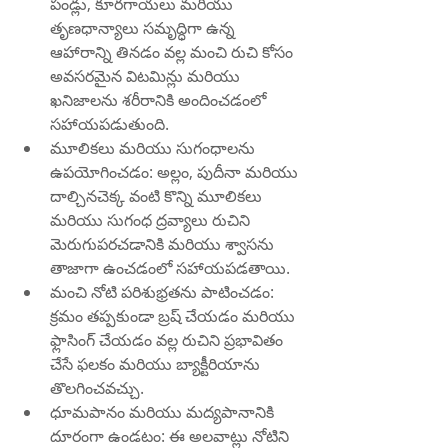
పండ్లు, కూరగాయలు మరియు 
తృణధాన్యాలు సమృద్ధిగా ఉన్న 
ఆహారాన్ని తినడం వల్ల మంచి రుచి కోసం 
అవసరమైన విటమిన్లు మరియు 
ఖనిజాలను శరీరానికి అందించడంలో 
సహాయపడుతుంది.
మూలికలు మరియు సుగంధాలను 
ఉపయోగించడం: అల్లం, పుదీనా మరియు 
దాల్చినచెక్క వంటి కొన్ని మూలికలు 
మరియు సుగంధ ద్రవ్యాలు రుచిని 
మెరుగుపరచడానికి మరియు శ్వాసను 
తాజాగా ఉంచడంలో సహాయపడతాయి.
మంచి నోటి పరిశుభ్రతను పాటించడం: 
క్రమం తప్పకుండా బ్రష్ చేయడం మరియు 
ఫ్లాసింగ్ చేయడం వల్ల రుచిని ప్రభావితం 
చేసే ఫలకం మరియు బ్యాక్టీరియాను 
తొలగించవచ్చు.
ధూమపానం మరియు మద్యపానానికి 
దూరంగా ఉండటం: ఈ అలవాట్లు నోటిని 