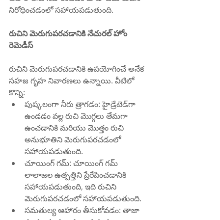
నిరోధించడంలో సహాయపడుతుంది.
రుచిని మెరుగుపరచడానికి నేచురల్ హోం 
రెమెడీస్
రుచిని మెరుగుపరచడానికి ఉపయోగించే అనేక 
సహజ గృహ నివారణలు ఉన్నాయి. వీటిలో 
కొన్ని:
పుష్కలంగా నీరు త్రాగడం: హైడ్రేటెడ్‌గా 
ఉండడం వల్ల రుచి మొగ్గలు తేమగా 
ఉంచడానికి మరియు మొత్తం రుచి 
అనుభూతిని మెరుగుపరచడంలో 
సహాయపడుతుంది.
చూయింగ్ గమ్: చూయింగ్ గమ్ 
లాలాజల ఉత్పత్తిని ప్రేరేపించడానికి 
సహాయపడుతుంది, ఇది రుచిని 
మెరుగుపరచడంలో సహాయపడుతుంది.
సమతుల్య ఆహారం తీసుకోవడం: తాజా 