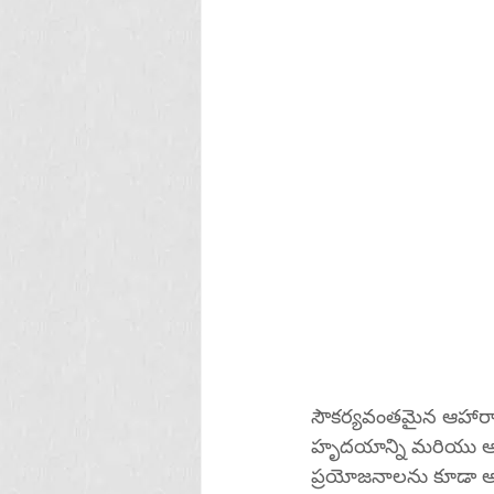
సౌకర్యవంతమైన ఆహారాల రం
హృదయాన్ని మరియు ఆత్మ
ప్రయోజనాలను కూడా అంద