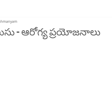
brahmanyam
లుసు - ఆరోగ్య ప్రయోజనాలు