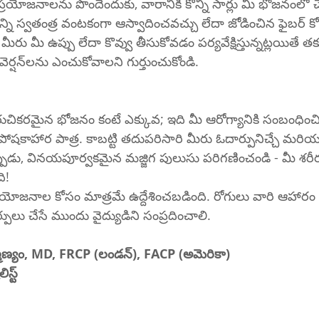
్రయోజనాలను పొందేందుకు, వారానికి కొన్ని సార్లు మీ భోజనంలో చేర
న్ని స్వతంత్ర వంటకంగా ఆస్వాదించవచ్చు లేదా జోడించిన ఫైబర్ కో
మరియు తక్కువ-కొవ్వు వెర్షన్‌లను ఎంచుకోవాలని గుర్తుంచుకోండి.
రుచికరమైన భోజనం కంటే ఎక్కువ; ఇది మీ ఆరోగ్యానికి సంబంధించ
పోషకాహార పాత్ర. కాబట్టి తదుపరిసారి మీరు ఓదార్పునిచ్చే మరి
ప్పుడు, వినయపూర్వకమైన మజ్జిగ పులుసు పరిగణించండి - మీ శరీ
ి!
ోజనాల కోసం మాత్రమే ఉద్దేశించబడింది. రోగులు వారి ఆహారం 
లు చేసే ముందు వైద్యుడిని సంప్రదించాలి.
హ్మణ్యం, MD, FRCP (లండన్), FACP (అమెరికా)
స్ట్