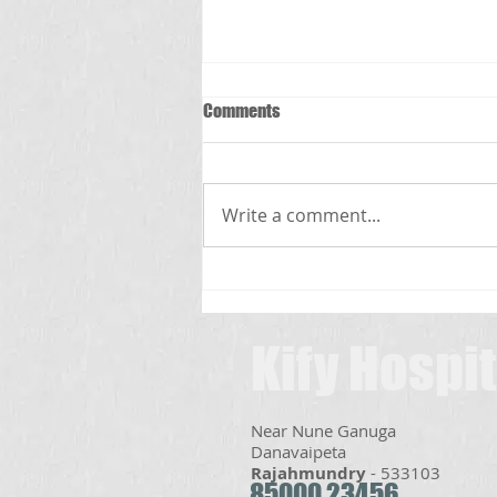
Comments
స్క్రబ్ టైఫస్
Write a comment...
Kify Hospit
Near Nune Ganuga
Danavaipeta​
Rajahmundry
- 533103
85000 23456