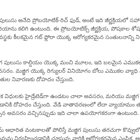
 పులుసు అనేది ప్రోబయోటిక్-రిచ్ ఫుడ్, అంటే ఇది జీర్ణక్రియలో సహా
రియాను కలిగి ఉంటుంది. ఈ ప్రోబయోటిక్స్ జీర్ణక్రియ, పోషకాల 
్థకు కీలకమైన గట్ ఫ్లోరా యొక్క ఆరోగ్యకరమైన సంతులనాన్ని ని
జిగ పులుసు కాల్షియం యొక్క మంచి మూలం, ఇది బలమైన ఎము
రం. మజ్జిగ యొక్క రెగ్యులర్ వినియోగం బోలు ఎముకల వ్యా
తుల నివారణకు దోహదం చేస్తుంది.
ెడ్‌గా ఉండటం చాలా అవసరం, మరియు మజ్జిగ పులుసు మీ 
ోవడానికి దోహదం చేస్తుంది. వేడి వాతావరణంలో లేదా వ్యాయామం త
ాల్సిన అవసరం వచ్చినప్పుడు ఇది చాలా ఉపయోగకరంగా ఉంటుంది.
్రీమ్ ఆధారిత వంటకాలతో పోలిస్తే మజ్జిగ పులుసు తరచుగా కొవ్వుల
ును నిర్వహించడానికి చూస్తున్న వారికి ఆరోగ్యకరమైన ఎంపిక. అధి