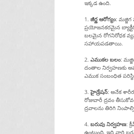
ఇక్కడ ఉంది.
1. 
జీర్ణ ఆరోగ్యం
: మజ్జిగ
ప్రయోజనకరమైన బ్యాక్టీ
బలమైన రోగనిరోధక వ్యవస
సహాయపడతాయి.
2. 
ఎముకల బలం
: మజ్
దంతాల నిర్వహణకు అవస
ఎముక సంబంధిత పరిస్థి
3. 
హైడ్రేషన్
: అనేక శారీరక విధులకు హైడ్రేట
రోజువారీ ద్రవం తీసుక
ద్రవాలను తిరిగి నింప
4. 
బరువు నిర్వహణ
: క
ఉంటుంది, ఇది వారి బరువ