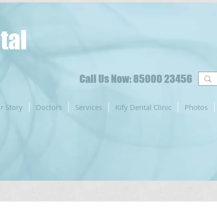
tal
Call Us Now: 85000 23456
r Story
Doctors
Services
Kify Dental Clinic
Photos