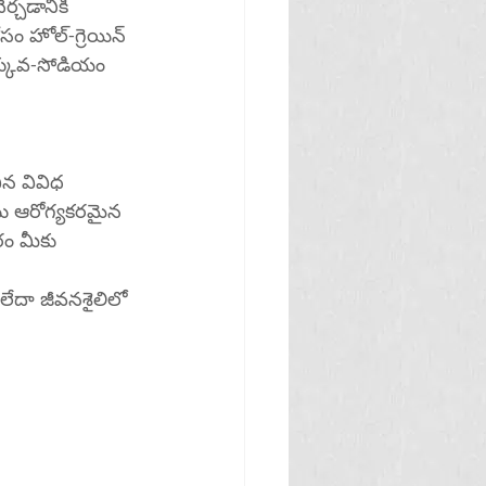
్చడానికి 
సం హోల్-గ్రెయిన్ 
ిన వివిధ 
యు ఆరోగ్యకరమైన 
రం మీకు 
లేదా జీవనశైలిలో 