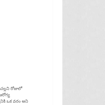
చల్లని రోజులో 
రోగ్య 
నికి ఒక వరం అని 