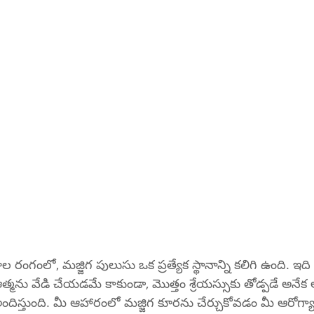
గంలో, మజ్జిగ పులుసు ఒక ప్రత్యేక స్థానాన్ని కలిగి ఉంది. ఇది 
ను వేడి చేయడమే కాకుండా, మొత్తం శ్రేయస్సుకు తోడ్పడే అనేక ఆ
ిస్తుంది. మీ ఆహారంలో మజ్జిగ కూరను చేర్చుకోవడం మీ ఆరోగ్యా