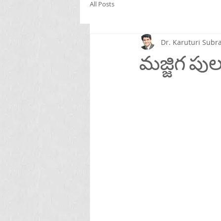
All Posts
Dr. Karuturi Su
మజ్జిగ పు