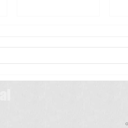
Scrub Typhus: A Simple Guide for
Patients
Scrub typhus is a common
infection in many parts of India,
especially during the rainy and
మెదడు
winter seasons. It is caused by
a tiny insect called a chigger,
which lives in bushes,
grasslands, farms, and
al
O