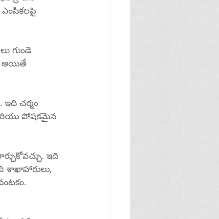
 ఎంపికలపై 
లు గుండె 
 అయితే 
. ఇది చర్మం 
రియు పోషకమైన 
్చుకోవచ్చు. ఇది 
ి శాఖాహారులు, 
హుముఖ వంటకం.