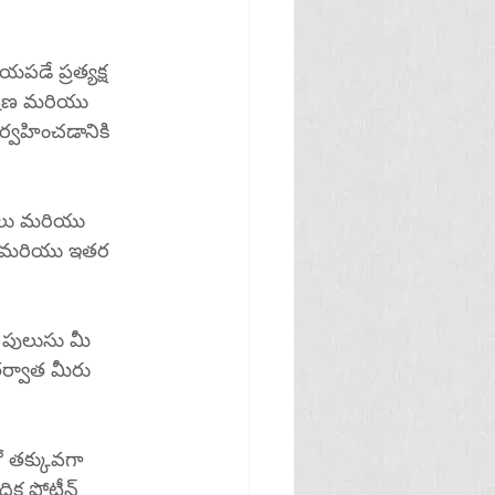
యపడే ప్రత్యక్ష 
శోషణ మరియు 
ర్వహించడానికి 
కలు మరియు 
ధి మరియు ఇతర 
ర్వాత మీరు 
ో తక్కువగా 
క ప్రోటీన్ 