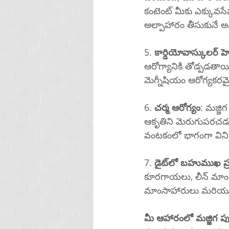
కంటెంట్ మీకు ఎక్కువ
అల్పాహారం తీసుకునే అవకా
5. 
కార్డియోవాస్కులర్ హెల
ఆరోగ్యానికి తోడ్పడత
మెగ్నీషియం ఆరోగ్యకరమ
6. 
చర్మ ఆరోగ్యం
: మజ్జి
ఆకృతిని మెరుగుపరచ
వంటకంలో భాగంగా వినియో
7. 
డైట్‌లో బహుముఖ ప్ర
కూరగాయలు, లీన్ మాంసా
మీ ఆహారంలో మజ్జిగ ప