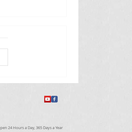
 తినే అమీబా వ్యాధి
pen 24 Hours a Day, 365 Days a Year