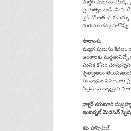
మజ్జిగ పులుసు యొక్క ప
ప్రయత్నించండి. మీరు దీ
బ్రెడ్‌తో జత చేయవచ్చు. మీరు మీ ఉప్పు లేదా కొవ్వు తీసుకోవడం పర్యవేక్షిస్తున్నట్లయితే తక్కువ-సోడియం 
సారాంశం
మజ్జిగ పులుసు కేవలం 
అంశాలకు మద్దతునిచ్చే 
ఎంపిక కోసం చూస్తున్న
కృతజ్ఞతలు తెలుపుతుంద
ఈ వ్యాసం సమాచార ప్రయ
ఏవైనా ముఖ్యమైన మార్పు
డాక్టర్ కరుటూరి సుబ్ర
ఇంటర్నల్ మెడిసిన్ స్పెషలి
కిఫి హాస్పిటల్ 