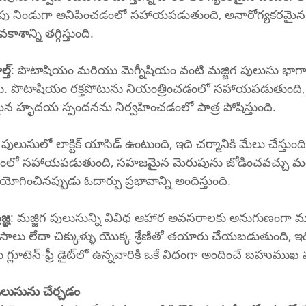
సేపు నిండుగా అనిపించడంలో సహాయపడుతుంది, అనారోగ్యకరమైన
శాన్ని తగ్గిస్తుంది.
్త్
: పొటాషియం మరియు మెగ్నీషియం వంటి మజ్జిగ పులుసు భాగా
ాయి. పొటాషియం రక్తపోటును నియంత్రించడంలో సహాయపడుతుంది,
ైన హృదయ స్పందనను నిర్వహించడంలో పాత్ర పోషిస్తుంది.
గ పులుసులో లాక్టిక్ యాసిడ్ ఉంటుంది, ఇది చర్మానికి మేలు చేస్తుంది
డంలో సహాయపడుతుంది, సహజమైన మెరుపును జోడించవచ్చు మ
గించినప్పుడు ఓదార్పు ప్రభావాన్ని అందిస్తుంది.
జ్ఞ
: మజ్జిగ పులుసున్ని వివిధ ఆహార అవసరాలకు అనుగుణంగా మార
లు లేదా చిక్కుళ్ళు యొక్క శ్రేణితో తయారు చేయబడుతుంది, ఇద
మాంసాహారులు మరియు గ్లూటెన్-ఫ్రీ డైట్‌లో ఉన్నవారికి ఒకే విధంగా అందించే బ
ులుసును చేర్చడం