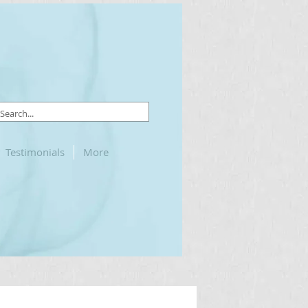
Testimonials
More