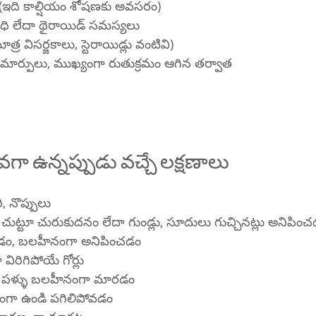
(ఇది కాల్షియం శోషణకు అవసరం)
ాధి లేదా థైరాయిడ్ సమస్యలు
్ర విసర్జకాలు, స్టెరాయిడ్లు వంటివి)
్ల మార్పులు, ముఖ్యంగా రుతుక్రమం ఆగిన తర్వాత
వగా ఉన్నప్పుడు వచ్చే లక్షణాలు
, నొప్పులు
టు చుట్టూ చురుకుదనం లేదా గుండ్లు, సూదులు గుచ్చినట్లు అనిపిం
డం, బలహీనంగా అనిపించడం
 విరిగిపోయే గోర్లు
 పళ్ళు బలహీనంగా మారడం
గా ఉండి పగిలిపోవడం