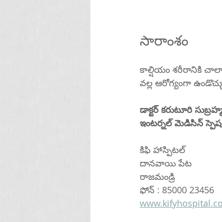
సారాంశం
కాల్షియం శరీరానికి చా
వల్ల ఆరోగ్యంగా ఉండొచ్చ
డాక్టర్ కరుటూరి సుబ్ర
ఇంటర్నల్ మెడిసిన్ స్పెషలి
కిఫి హాస్పిటల్ 
దానవాయి పేట
రాజమండ్రి 
ఫోన్ : 85000 23456
www.kifyhospital.