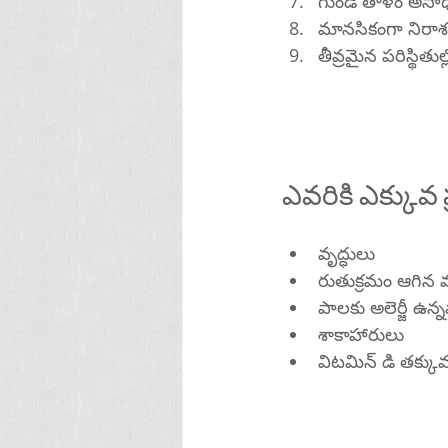
గుండె తాళం అస
మానసికంగా నిరా
తీవ్రమైన పరిస్థిత
ఎవరికి ఎక్కువ
వృద్ధులు
రుతుక్రమం ఆగిన
పాలకు అలెర్జీ ఉన్
శాకాహారులు
విటమిన్ డి తక్కు