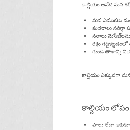
కాల్షియం అనేది మన శ
మన ఎముకలు మరి
కండరాలు సరిగ్గా
నరాల
రక్తం గడ్డకట్టడ
గుండె తాళాన్ని న
కాల్షియం ఎక్కువగా మ
కాల్షియం లోపం
పాలు లేదా ఆకుకూ