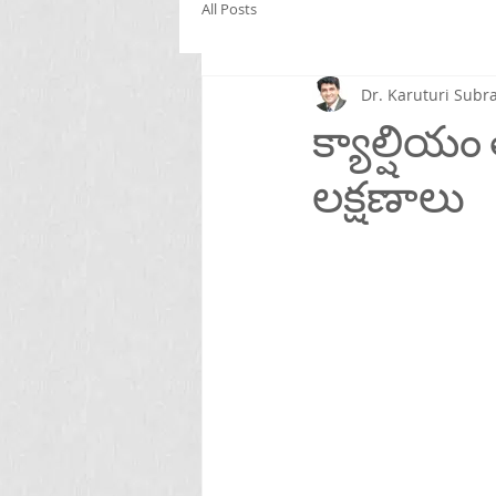
All Posts
Dr. Karuturi Su
క్యాల్షియ
లక్షణాలు