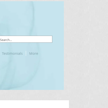
Testimonials
More