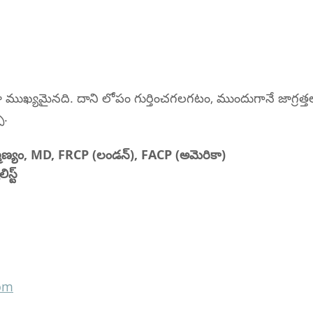
లా ముఖ్యమైనది. దాని లోపం గుర్తించగలగటం, ముందుగానే జాగ్రత్
ు.
హ్మణ్యం, MD, FRCP (లండన్), FACP (అమెరికా)
స్ట్
com