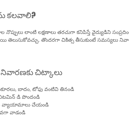
్పుడు డాక్టర్‌ను కలవాలి?
 నొప్పులు లాంటి లక్షణాలు తరచుగా కనిపిస్తే వైద్యుడిని సంప్రదిం
 స్థాయి తెలుసుకోవచ్చు. తొందరగా చికిత్స తీసుకుంటే సమస్యలు నివ
 నివారణకు చిట్కాలు
ుకూరలు, బాదం, టోఫు వంటివి తినండి
 విటమిన్ డి పొందండి
ి వ్యాయామాలు చేయండి
ువగా వాడండి