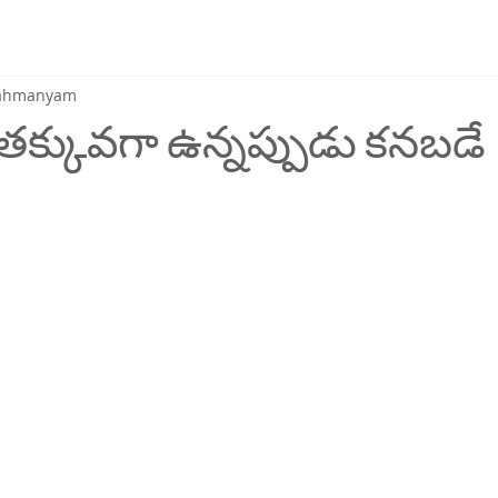
brahmanyam
ం తక్కువగా ఉన్నప్పుడు కనబడే