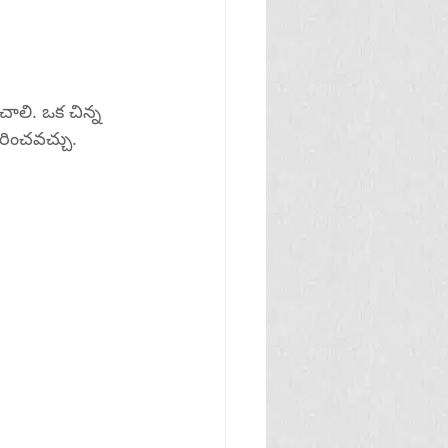
చాలి. ఒక చిన్న 
ారించవచ్చు.