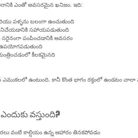
రీరానికి ఎంతో అవసరమైన ఖనిజం. ఇది:
యు పళ్ళను బలంగా ఉంచుతుంది
 పనిచేయడానికి సహాయపడుతుంది
ు మెసేజ్‌లను సరైనంగా పంపించడానికి అవసరం
ంలో ఉపయోగపడుతుంది
ియంత్రించడంలో కీలకమైనది
న ఎముకలలో ఉంటుంది. కానీ కొంత భాగం రక్తంలో ఉండటం చాలా 
 ఎందుకు వస్తుంది?
రలు వంటి కాల్షియం ఉన్న ఆహారం తినకపోవడం