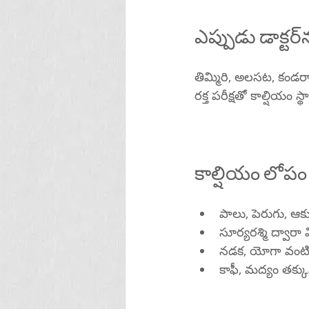
ఎప
తిమ్మిరి, అలసట, కండరాల
రక్త పరీక్షతో కాల్షియం
కాల్షియం లోపం
పాలు, పెరుగు, ఆక
సూర్యరశ్మి ద్వారా
నడక, యోగా వంట
కాఫీ, మద్యం తక్క