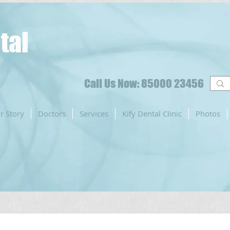
tal
Call Us Now: 85000 23456
r Story
Doctors
Services
Kify Dental Clinic
Photos