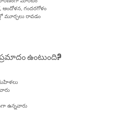
ాధారణంగా మారటం
శ, ఆందోళన, గందరగోళం
ుల్లో మూర్ఛలు రావడం
 ప్రమాదం ఉంటుంది?
 మహిళలు
నవారు
వగా ఉన్నవారు