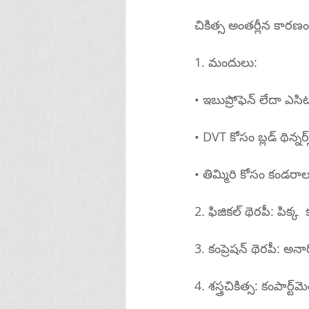
చికిత్స అంతర్లీన కార
1. మందులు:
• ఇబుప్రోఫెన్ లేదా ఎస
• DVT కోసం బ్లడ్ థిన్నర్స
• తిమ్మిరి కోసం కండర
2. ఫిజికల్ థెరపీ: పి
3. కంప్రెషన్ థెరపీ: అన
4. 