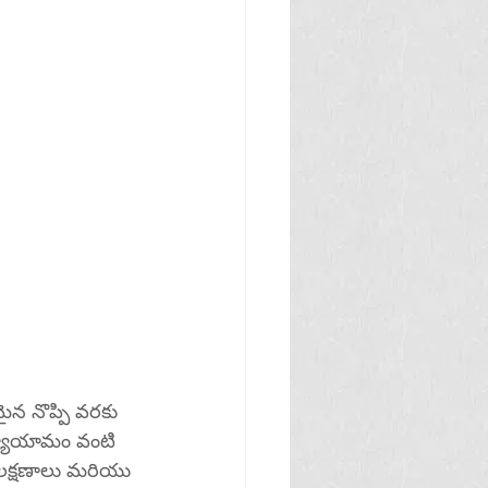
మైన నొప్పి వరకు 
్యాయామం వంటి 
 లక్షణాలు మరియు 