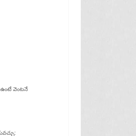
 ఉంటే వెంటనే 
ేయవచ్చు: