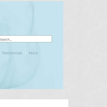
Testimonials
More