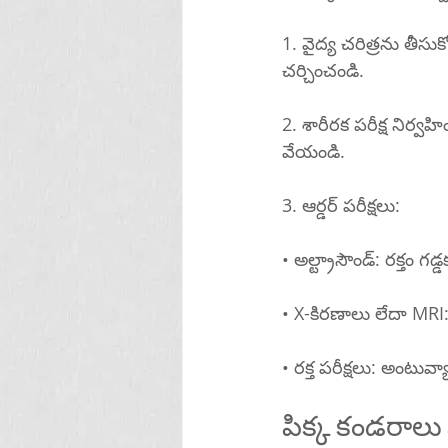
1. వైద్య చరిత్రను తీసు
చర్చించండి.
2. శారీరక పరీక్ష నిర
వేయండి.
3. ఆర్డర్ పరీక్షలు:
• అల్ట్రాసౌండ్: రక్తం 
• X-కిరణాలు లేదా MR
• రక్త పరీక్షలు: అంటువ
పిక్క కండరాలు నొ