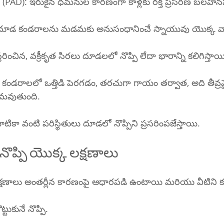
ిసీజ్ (PAD): ఇరుకైన ధమనుల కారణంగా కాళ్లకు రక్త ప్రసరణ బలహీ
ిస్: దూడ కండరాలను మడమకు అనుసంధానించే స్నాయువు యొక్క వ
తరించిన, వక్రీకృత సిరలు దూడలలో నొప్పి లేదా భారాన్ని కలిగిస్తాయ
రోమ్: కండరాలలో ఒత్తిడి పెరగడం, తరచుగా గాయం తర్వాత, అది తీవ్రమ
మవుతుంది.
ికా వంటి పరిస్థితులు దూడలో నొప్పిని ప్రసరింపజేస్తాయి.
నొప్పి యొక్క లక్షణాలు
 లక్షణాలు అంతర్లీన కారణంపై ఆధారపడి ఉంటాయి మరియు వీటిని క
్టుకునే నొప్పి.