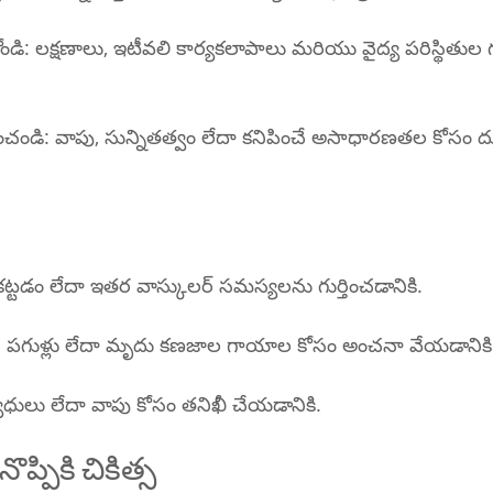
కోండి: లక్షణాలు, ఇటీవలి కార్యకలాపాలు మరియు వైద్య పరిస్థితుల గ
్వహించండి: వాపు, సున్నితత్వం లేదా కనిపించే అసాధారణతల కోస
గడ్డకట్టడం లేదా ఇతర వాస్కులర్ సమస్యలను గుర్తించడానికి.
I: పగుళ్లు లేదా మృదు కణజాల గాయాల కోసం అంచనా వేయడానికి
్యాధులు లేదా వాపు కోసం తనిఖీ చేయడానికి.
ప్పికి చికిత్స