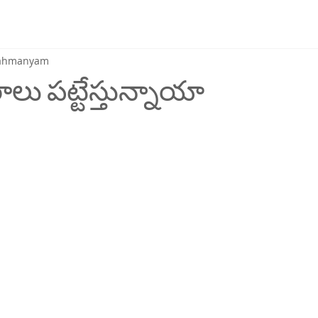
brahmanyam
ాలు పట్టేస్తున్నాయా