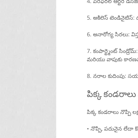
4. పెరిఫెరల్ ఆర్టరీ డ
5. అకిలెస్ టెండినైట
6. అనారోగ్య సిరలు: విస్
7. కంపార్ట్మెంట్ సిండ్
మరియు వాపుకు కారణ
8. నరాల కుదింపు: సయాట
పిక్క కండరాలు 
పిక్క కండరాలు నొప్పి
• నొప్పి, పదునైన లేదా కొట