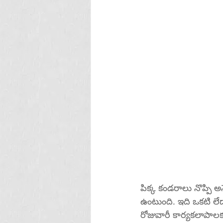
పిక్క కండరాలు నొప్పి అ
ఉంటుంది. ఇది ఒకటి ల
రోజువారీ కార్యకలాపాల