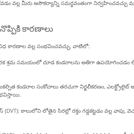
ుకోవడం వల్ల మీరు అసౌకర్యాన్ని సమర్థవంతంగా నిర్వహించవచ్చు 
నొప్పికి కారణాలు
వివిధ కారణాల వల్ల సంభవించవచ్చు, వాటిలో:
శారీరక శ్రమ సమయంలో దూడ కండరాలను అతిగా ఉపయోగించడం లేద
 అసంకల్పిత కండరాల సంకోచాలు తరచుగా నిర్జలీకరణం, ఎలక్ట్రోలై
ిస్తాయి.
సిస్ (DVT): కాలులోని లోతైన సిరల్లో రక్తం గడ్డకట్టడం వల్ల వాపు,