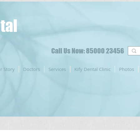
tal
Call Us Now: 85000 23456
r Story
Doctors
Services
Kify Dental Clinic
Photos