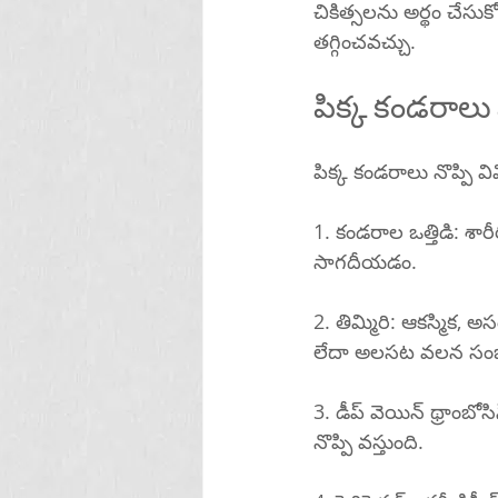
చికిత్సలను అర్థం చేస
తగ్గించవచ్చు.
పిక్క కండరాలు 
పిక్క కండరాలు నొప్పి 
1. కండరాల ఒత్తిడి: 
సాగదీయడం.
2. తిమ్మిరి: ఆకస్మిక,
లేదా అలసట వలన సంభవ
3. డీప్ వెయిన్ థ్రాంబో
నొప్పి వస్తుంది.