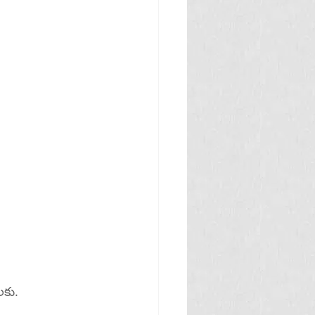
ులకు.