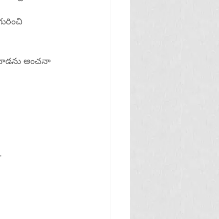
ురించి 
ం దూడను అంచనా 
.