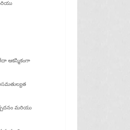
మరియు 
ా ఆకస్మికంగా 
ట్ అసమతుల్యత 
 వెచ్చదనం మరియు 