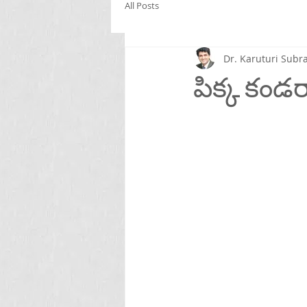
All Posts
Dr. Karuturi Su
పిక్క కండర