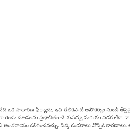
నేది ఒక సాధారణ ఫిర్యాదు, ఇది తేలికపాటి అసౌకర్యం నుండి తీవ్ర
ేదా రెండు దూడలను ప్రభావితం చేయవచ్చు మరియు నడక లేదా వ
కు అంతరాయం కలిగించవచ్చు. పిక్క కండరాలు నొప్పికి కారణాలు,