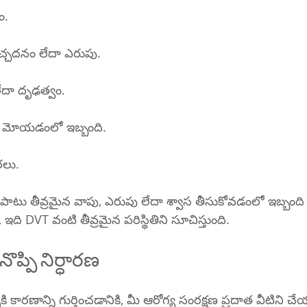
ం.
వెచ్చదనం లేదా ఎరుపు.
దా దృఢత్వం.
 మోయడంలో ఇబ్బంది.
రలు.
ో పాటు తీవ్రమైన వాపు, ఎరుపు లేదా శ్వాస తీసుకోవడంలో ఇబ్బంది
, ఇది DVT వంటి తీవ్రమైన పరిస్థితిని సూచిస్తుంది.
ొప్పి నిర్ధారణ
కి కారణాన్ని గుర్తించడానికి, మీ ఆరోగ్య సంరక్షణ ప్రదాత వీటిని చ