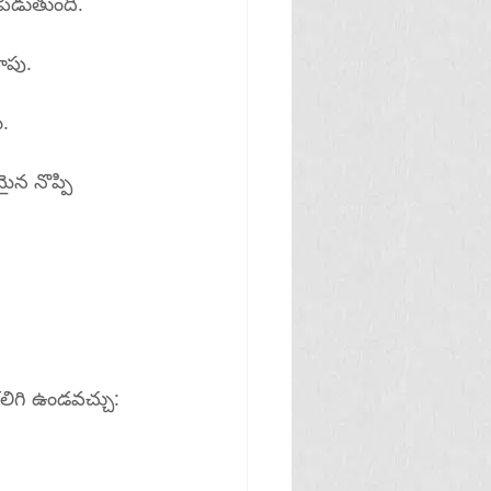
నపడుతుంది.
ాపు.
ి.
ైన నొప్పి 
లిగి ఉండవచ్చు: