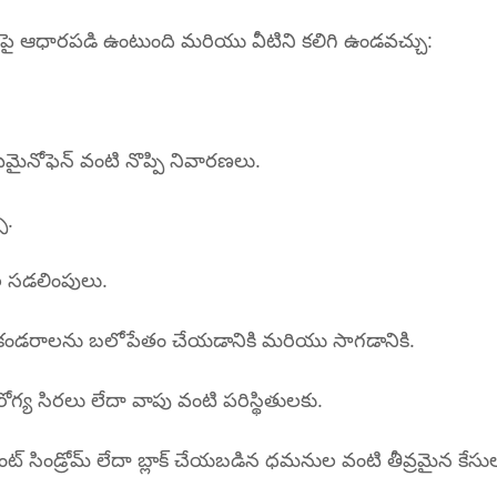
ణంపై ఆధారపడి ఉంటుంది మరియు వీటిని కలిగి ఉండవచ్చు:
ిటమైనోఫెన్ వంటి నొప్పి నివారణలు.
్.
ాల సడలింపులు.
క్క  కండరాలను బలోపేతం చేయడానికి మరియు సాగడానికి.
ారోగ్య సిరలు లేదా వాపు వంటి పరిస్థితులకు.
శస్త్రచికిత్స: కంపార్ట్‌మెంట్ సిండ్రోమ్ లేదా బ్లాక్ చేయబడిన ధమనుల వంటి తీవ్రమైన కేస