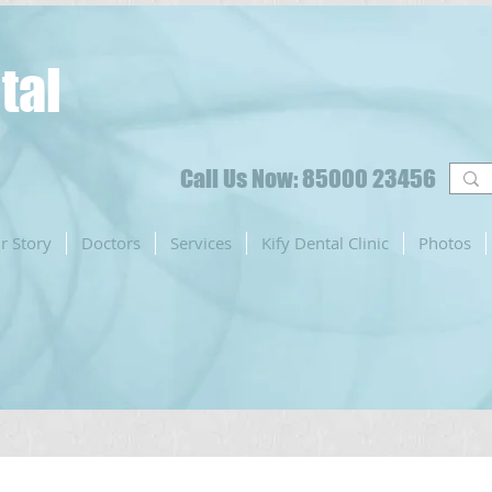
tal
Call Us Now: 85000 23456
r Story
Doctors
Services
Kify Dental Clinic
Photos