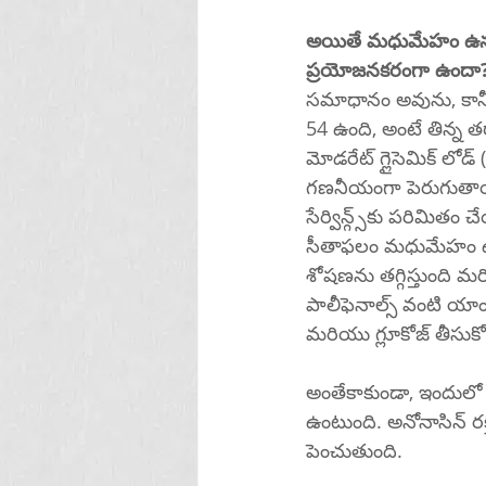
అయితే మధుమేహం ఉన్నవా
ప్రయోజనకరంగా ఉందా
సమాధానం అవును, కానీ క
54 ఉంది, అంటే తిన్న తర
మోడరేట్ గ్లైసెమిక్ లోడ్
గణనీయంగా పెరుగుతాయి.
సేర్విన్గ్స్‌కు 
సీతాఫలం మధుమేహం ఉన్న
శోషణను తగ్గిస్తుంది 
పాలీఫెనాల్స్ వంటి యాంట
మరియు గ్లూకోజ్ తీస
అంతేకాకుండా, ఇందులో 
ఉంటుంది. అనోనాసిన్ రక్
పెంచుతుంది.