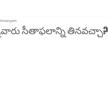
brahmanyam
నవారు సీతాఫలాన్ని తినవచ్చా?