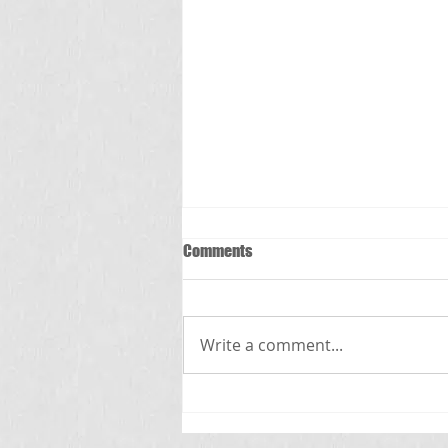
Comments
స్క్రబ్ టైఫస్
Write a comment...