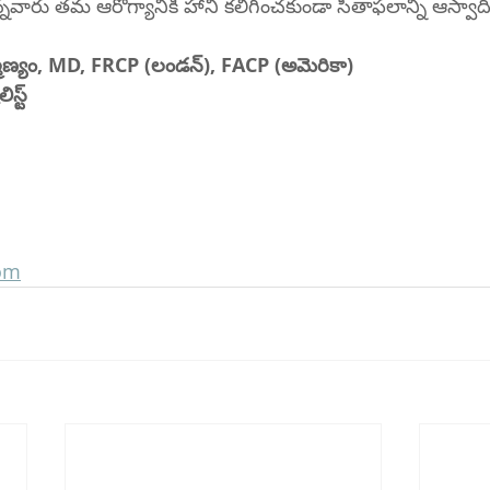
వారు తమ ఆరోగ్యానికి హాని కలిగించకుండా సీతాఫలాన్ని ఆస్వాద
హ్మణ్యం, MD, FRCP (లండన్), FACP (అమెరికా)
స్ట్
com