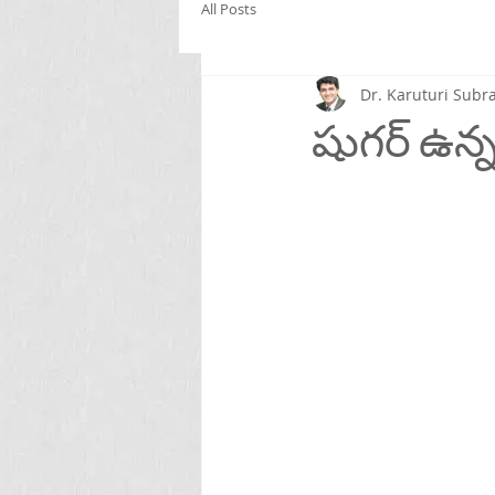
All Posts
Dr. Karuturi Su
షుగర్ ఉన్