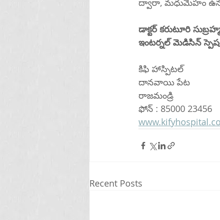
ద్వారా, మధుమేహం ఉన్న
డాక్టర్ కరుటూరి సుబ్ర
ఇంటర్నల్ మెడిసిన్ స్పెషలి
కిఫి హాస్పిటల్ 
దానవాయి పేట
రాజమండ్రి 
ఫోన్ : 85000 23456
www.kifyhospital.
Recent Posts