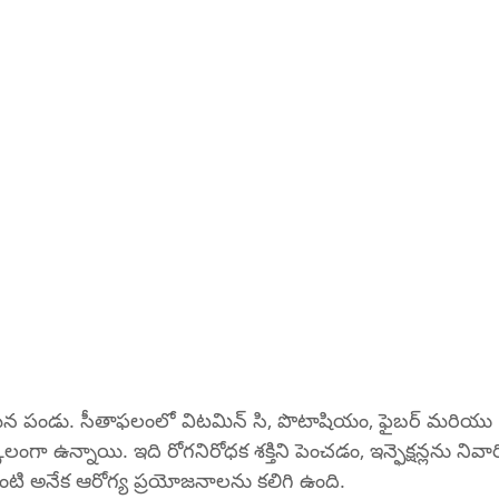
న పండు. సీతాఫలంలో విటమిన్ సి, పొటాషియం, ఫైబర్ మరియు 
కలంగా ఉన్నాయి. ఇది రోగనిరోధక శక్తిని పెంచడం, ఇన్ఫెక్షన్లను న
ాడడం వంటి అనేక ఆరోగ్య ప్రయోజనాలను కలిగి ఉంది.