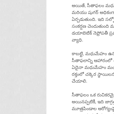
అయితే, సీతాఫలం మధుమే
మరియు షుగర్ అధికంగ
ఏర్పడుతుంది. ఇది సల
సంకర్షణ చెందుతుంది మ
డయాబెటిక్ నెఫ్రోపతీ ప
వ్యాధి.
కాబట్టి, మధుమేహం ఉన
సీతాఫలాన్ని ఆహారంలో 
ఏదైనా మధుమేహం మందు
రక్తంలో చక్కెర స్థా
చేయాలి.
సీతాఫలం ఒక రుచికరమ
అయినప్పటికీ, ఇది జాగ్
మూత్రపిండాల ఆరోగ్యంప