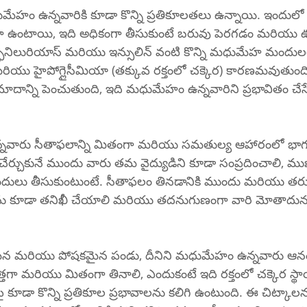
హం ఉన్నవారికి కూడా కొన్ని ప్రతికూలతలు ఉన్నాయి. ఇందులో క
ా ఉంటాయి, ఇది అధికంగా తీసుకుంటే బరువు పెరగడం మరియ
్ఫోనిలురియాస్ మరియు ఇన్సులిన్ వంటి కొన్ని మధుమేహ మందుల
రియు హైపోగ్లైసీమియా (తక్కువ రక్తంలో చక్కెర) కారణమవుతుంది
్రమాదాన్ని పెంచుతుంది, ఇది మధుమేహం ఉన్నవారిని ప్రభావితం చే
్నవారు సీతాఫలాన్ని మితంగా మరియు సమతుల్య ఆహారంలో భాగం
చేర్చుకునే ముందు వారు తమ వైద్యుడిని కూడా సంప్రదించాలి, ము
లు తీసుకుంటుంటే. సీతాఫలం తినడానికి ముందు మరియు తరు
యిలను కూడా తనిఖీ చేయాలి మరియు తదనుగుణంగా వారి మోతాదును
ైన మరియు పోషకమైన పండు, దీనిని మధుమేహం ఉన్నవారు ఆనం
రత్తగా మరియు మితంగా తినాలి, ఎందుకంటే ఇది రక్తంలో చక్కెర స
ై కూడా కొన్ని ప్రతికూల ప్రభావాలను కలిగి ఉంటుంది. ఈ చిట్క