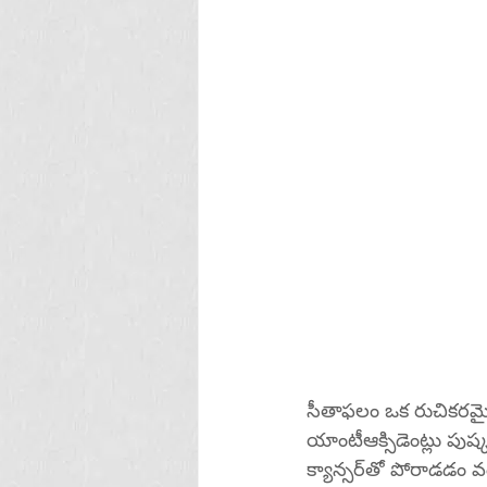
సీతాఫలం ఒక రుచికరమై
యాంటీఆక్సిడెంట్లు పుష్
క్యాన్సర్‌తో పోర