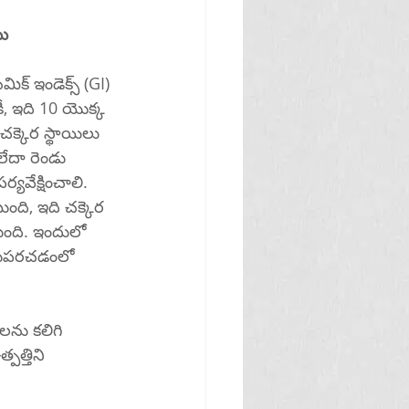
ు 
క్ ఇండెక్స్ (GI) 
కీ, ఇది 10 యొక్క 
చక్కెర స్థాయిలు 
ేదా రెండు 
ర్యవేక్షించాలి.
ది, ఇది చక్కెర 
ుంది. ఇందులో 
రుగుపరచడంలో 
లను కలిగి 
పత్తిని 