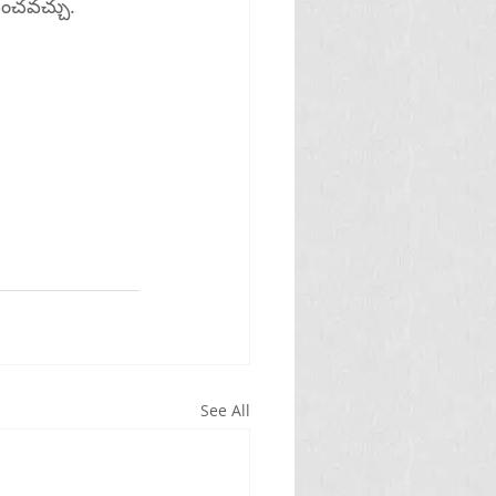
ించవచ్చు.
See All