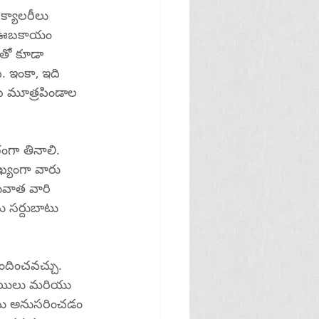
్యాలరీలు 
ు ఊబకాయం 
తో కూడా 
. ఇంకా, ఇది 
సే మూత్రపిండాల 
గా తినాలి. 
ఖ్యంగా వారు 
వాత వారి 
 సర్దుబాటు 
దించవచ్చు. 
్థాయిలు మరియు 
ాలను అనుసరించడం 