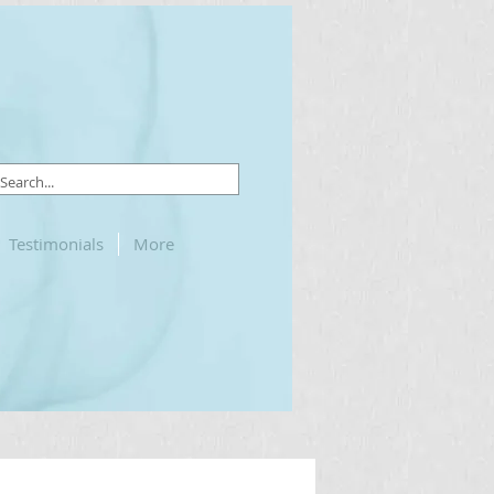
Testimonials
More