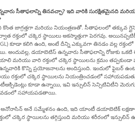
రు సీతాఫలాన్ని తినవచ్చా? ఇది వారికి సురక్షితమైనది మరియ
?
ొంత జాగ్రత్తగా మరియు నియంత్రణతో. సీతాఫలంలో తక్కువ గ్లైసెమి
్వాత రక్తంలో చక్కెర స్థాయిలు అకస్మాత్తుగా పెరగవు. అయినప్పటి
 (GL) కూడా కలిగి ఉంది, అంటే దీన్ని ఎక్కువగా తినడం వల్ల రక్తంలో 
 అందువల్ల, డయాబెటిస్ ఉన్నవారు సీతాఫలాన్ని రోజుకు ఒకటి ల
పరిమితం చేయాలి మరియు వారి రక్తంలో చక్కెర స్థాయిలను క్రమం తప్పకుండా ప
వారికి కొన్ని ప్రయోజనాలను అందిస్తుంది. ఇందులో ఫైబర్ ఉంటుం
మరియు రక్తంలో చక్కెర స్థాయిలను నియంత్రించడంలో సహాయపడుత
ీఆక్సిడెంట్లు కూడా ఉన్నాయి, ఇవి ఇన్సులిన్ సెన్సిటివిటీని మె
ుకోవడంలో సహాయపడతాయి. 
అనోనాసిన్ అనే సమ్మేళనం ఉంది, ఇది యాంటీ డయాబెటిక్ లక్షణా
తంలో చక్కెర స్థాయిలను తగ్గిస్తుంది మరియు శరీరంలో ఇన్సులిన్ ఉత్