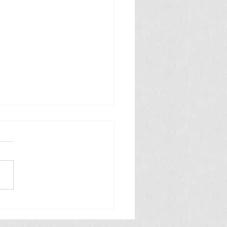
 తినే అమీబా వ్యాధి