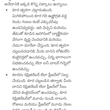
అనేదానికి ఇక్కడ కొన్ని చిట్కాలు ఉన్నాయి.
కూర త్వరగా చల్లారుతుంది. 
మిగిలిపోయిన కూర గది ఉష్ణోగ్రత వద్ద 
రెండు గంటల కంటే ఎక్కువసేపు 
ఉండనివ్వవద్దు. ఇది వెచ్చని మరియు 
తేమతో కూడిన ఆహారంలో బ్యాక్టీరియా 
వేగంగా వృద్ధి చెందడానికి మరియు 
చెడుగా మారేలా చేస్తుంది. కూర త్వరగా 
చల్లబరచడానికి, మీరు దానిని లోతులేని 
కంటైనర్లలో ఉంచవచ్చు, చిన్న భాగాలుగా 
విభజించవచ్చు లేదా ఐస్ వాటర్ గిన్నెలో 
ఉంచవచ్చు.
కూరను రిఫ్రిజిరేటర్ లేదా ఫ్రీజర్‌లో నిల్వ 
చేయండి. కూర చల్లబడిన తర్వాత, మీరు 
దానిని రిఫ్రిజిరేటర్ లేదా ఫ్రీజర్‌లో సీలు 
చేసిన కంటైనర్‌లలో ఉంచవచ్చు. కూర 
రిఫ్రిజిరేటర్‌లో మూడు నుండి నాలుగు 
రోజులు మరియు ఫ్రీజర్‌లో మూడు నెలల 