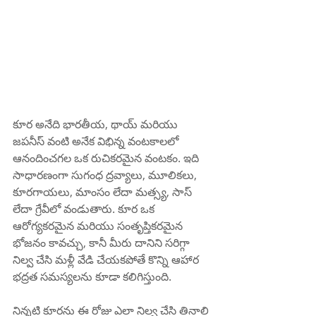
కూర అనేది భారతీయ, థాయ్ మరియు 
జపనీస్ వంటి అనేక విభిన్న వంటకాలలో 
ఆనందించగల ఒక రుచికరమైన వంటకం. ఇది 
సాధారణంగా సుగంధ ద్రవ్యాలు, మూలికలు, 
కూరగాయలు, మాంసం లేదా మత్స్య, సాస్ 
లేదా గ్రేవీలో వండుతారు. కూర ఒక 
ఆరోగ్యకరమైన మరియు సంతృప్తికరమైన 
భోజనం కావచ్చు, కానీ మీరు దానిని సరిగ్గా 
నిల్వ చేసి మళ్లీ వేడి చేయకపోతే కొన్ని ఆహార 
భద్రత సమస్యలను కూడా కలిగిస్తుంది.
నిన్నటి కూరను ఈ రోజు ఎలా నిల్వ చేసి తినాలి 