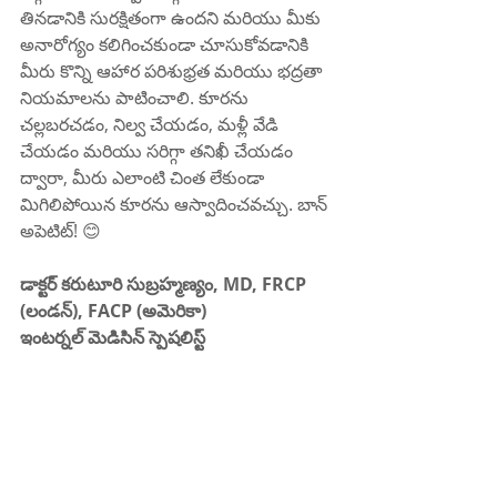
తినడానికి సురక్షితంగా ఉందని మరియు మీకు 
అనారోగ్యం కలిగించకుండా చూసుకోవడానికి 
మీరు కొన్ని ఆహార పరిశుభ్రత మరియు భద్రతా 
నియమాలను పాటించాలి. కూరను 
చల్లబరచడం, నిల్వ చేయడం, మళ్లీ వేడి 
చేయడం మరియు సరిగ్గా తనిఖీ చేయడం 
ద్వారా, మీరు ఎలాంటి చింత లేకుండా 
మిగిలిపోయిన కూరను ఆస్వాదించవచ్చు. బాన్ 
అపెటిట్! 😊
డాక్టర్ కరుటూరి సుబ్రహ్మణ్యం, MD, FRCP 
(లండన్), FACP (అమెరికా)
ఇంటర్నల్ మెడిసిన్ స్పెషలిస్ట్
కిఫి హాస్పిటల్ 
దానవాయి పేట
రాజమండ్రి 
ఫోన్ : 85000 23456