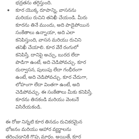
భద్రతను తగ్గిస్తుంది.
కూర యొక్క రూపాన్ని, వాసనను 
మరియు రుచిని తనిఖీ చేయండి. మీరు 
కూరను తినే ముందు, అది పాడైపోయిన 
సంకేతాలు ఉన్నాయా, అది ఎలా 
కనిపిస్తుంది, వాసన మరియు రుచిని 
తనిఖీ చేయాలి. కూర వేరే రంగులో 
కనిపిస్తే, దానిపై అచ్చు, బురద లేదా 
పొడిగా ఉంటే, అది చెడిపోవచ్చు. కూర 
దుర్వాసన, పులుపు లేదా గంభీరంగా 
ఉంటే, అది చెడిపోవచ్చు. కూర చేదుగా, 
లోహంగా లేదా వింతగా ఉంటే, అది 
చెడిపోవచ్చు. ఈ సంకేతాలు మీకు కనిపిస్తే, 
కూరను తినకండి మరియు వెంటనే 
విసిరేయకండి.
ఈ రోజు నిన్నటి కూర తినడం రుచికరమైన 
భోజనం మరియు ఆహార వ్యర్థాలను 
తగ్గించడానికి గొప్ప మార్గం. అయితే, కూర 