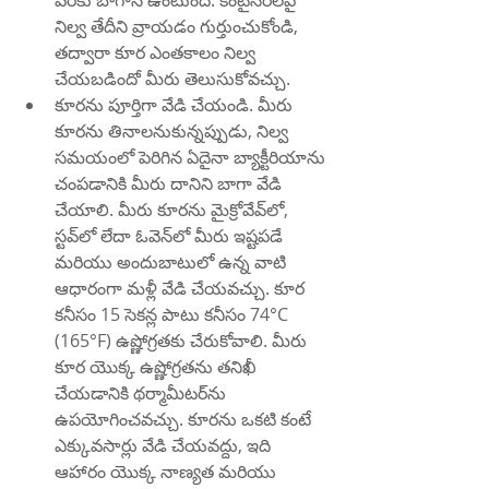
వరకు బాగానే ఉంటుంది. కంటైనర్‌లపై 
నిల్వ తేదీని వ్రాయడం గుర్తుంచుకోండి, 
తద్వారా కూర ఎంతకాలం నిల్వ 
చేయబడిందో మీరు తెలుసుకోవచ్చు.
కూరను పూర్తిగా వేడి చేయండి. మీరు 
కూరను తినాలనుకున్నప్పుడు, నిల్వ 
సమయంలో పెరిగిన ఏదైనా బ్యాక్టీరియాను 
చంపడానికి మీరు దానిని బాగా వేడి 
చేయాలి. మీరు కూరను మైక్రోవేవ్‌లో, 
స్టవ్‌లో లేదా ఓవెన్‌లో మీరు ఇష్టపడే 
మరియు అందుబాటులో ఉన్న వాటి 
ఆధారంగా మళ్లీ వేడి చేయవచ్చు. కూర 
కనీసం 15 సెకన్ల పాటు కనీసం 74°C 
(165°F) ఉష్ణోగ్రతకు చేరుకోవాలి. మీరు 
కూర యొక్క ఉష్ణోగ్రతను తనిఖీ 
చేయడానికి థర్మామీటర్‌ను 
ఉపయోగించవచ్చు. కూరను ఒకటి కంటే 
ఎక్కువసార్లు వేడి చేయవద్దు, ఇది 
ఆహారం యొక్క నాణ్యత మరియు 