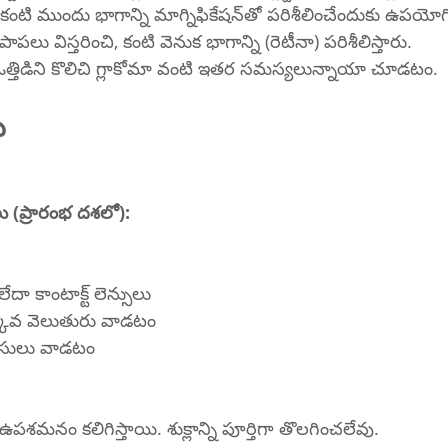
స్లిట్ లాంప్ పరీక్ష – కంటి ముందు భాగాన్ని మాగ్నిఫికేషన్‌తో పరిశీలించేందు
పాపలు విస్తరించి, కంటి వెనుక భాగాన్ని (రెటీనా) పరిశీలిస్తారు.
ి ఒత్తిడిని కొలిచి గ్లాకోమా వంటి ఇతర సమస్యలున్నాయా చూడటం.
ు
ాలు (ప్రారంభ దశలో):
ేదా కాంటాక్ట్ లెన్సులు
్కువ వెలుతురు వాడటం
-గ్లేర్ సన్‌గ్లాసులు వాడటం
పశమనం కలిగిస్తాయి. శుక్లాన్ని పూర్తిగా తొలగించలేవు.