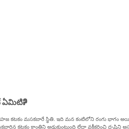
ే ఏమిటి?
ి సహజ కటకం మసకబారే స్థితి. ఇది మన కంటిలోని రంగు భాగం అయి
ిన కటకం కాంతిని అడ్డుకుంటుంది లేదా వక్రీకరించి దృష్టిని అస్పష