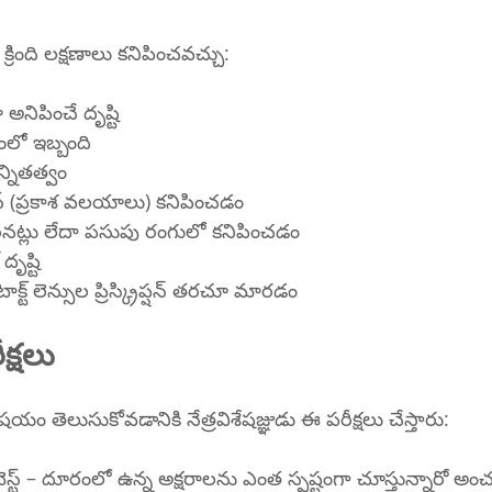
 క్రింది లక్షణాలు కనిపించవచ్చు:
నిపించే దృష్టి
లో ఇబ్బంది
న్నితత్వం
ోస్ (ప్రకాశ వలయాలు) కనిపించడం
ట్లు లేదా పసుపు రంగులో కనిపించడం
ృష్టి
టాక్ట్ లెన్సుల ప్రిస్క్రిప్షన్ తరచూ మారడం
క్షలు
షయం తెలుసుకోవడానికి నేత్రవిశేషజ్ఞుడు ఈ పరీక్షలు చేస్తారు:
ెస్ట్ – దూరంలో ఉన్న అక్షరాలను ఎంత స్పష్టంగా చూస్తున్నారో అంచన