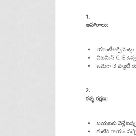
1.
ఆహారాలు:
యాంటీఆక్సిడెంట్లు
విటమిన్ C, E ఉన్
2.
కళ్ళ రక్షణ:
కంటికి గాయం వచ్చే