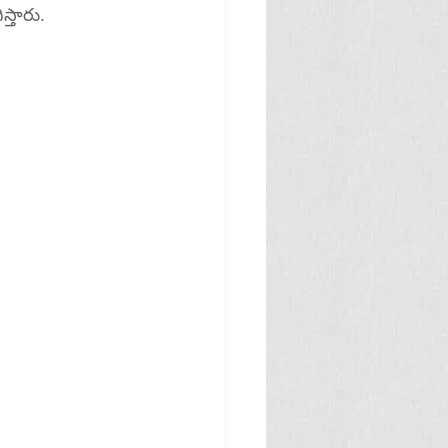
కు ఉపయోగిస్తారు.