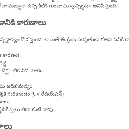
మబ్బుగా ఉన్న కిటికీ గుండా చూస్తున్నట్టుగా అనిపిస్తుంది.
డానికి కారణాలు
వృద్ధాప్యంతో వస్తుంది. అయితే ఈ క్రింది పరిస్థితులు కూడా దీని
ణ కారణం)
్జి
 దీర్ఘకాలిక వినియోగం
ు అధిక మద్యం
మికి గురికావడం (UV రేడియేషన్)
ణాలు
్రచికిత్సలు లేదా కంటి వాపు
ణాలు