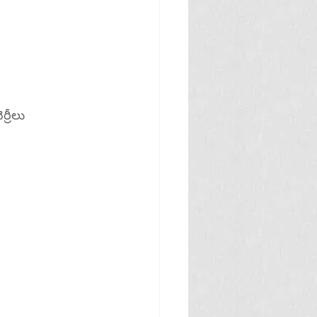
్రీలు