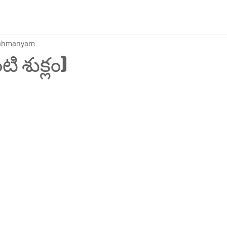
brahmanyam
ంటి శుక్లం)