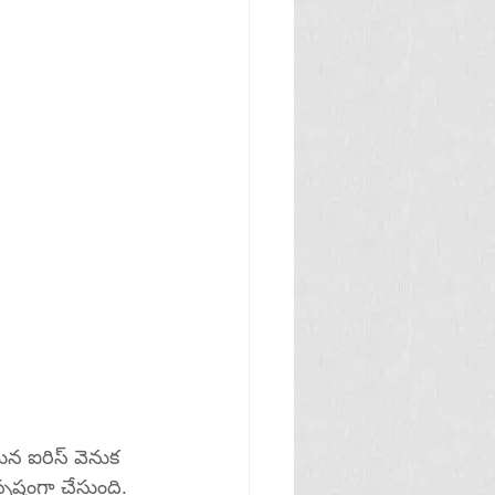
న ఐరిస్ వెనుక 
్టంగా చేస్తుంది. 