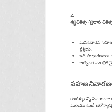
2.
శస్త్రచికిత్స (ప్రధాన చికిత్
మసకబారిన సహజ కటకా
ప్రక్రియ.
అత్యంత సురక్షిత
సహజ నివారణలు
కంటిశుక్లాన్ని సహజంగా 
మరియు కంటి ఆరోగ్య