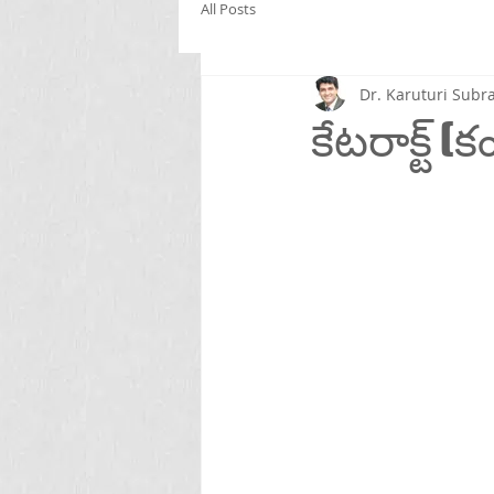
All Posts
Dr. Karuturi Su
కేటరాక్ట్ (క