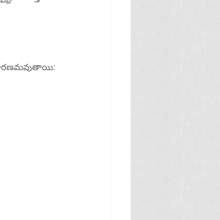
కి కారణమవుతాయి: