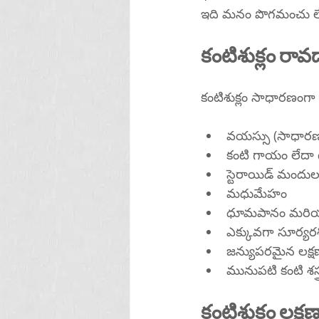
ఇది మనం పొగమంచు లేదా 
కంటిశుక్లం రావ
కంటిశుక్లం సాధారణంగా 
వయస్సు (సాధార
కంటి గాయం లేదా గజ
స్టెరాయిడ్ మందుల
మధుమేహం
ధూమపానం మరియ
ఎక్కువగా సూర్యరశ్
జన్యుపరమైన లక్ష
మునుపటి కంటి శస్త
కంటిశుక్లం లక్ష