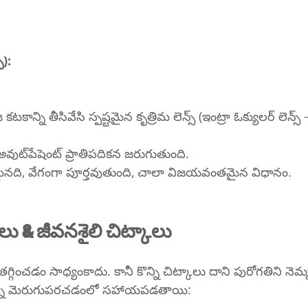
స):
న్ని తీసివేసి స్పష్టమైన కృత్రిమ లెన్స్ (ఇంట్రా ఓక్యులర్ లెన్స్
ఇది సాధారణంగా అవుట్‌పేషెంట్ ప్రాతిపదికన జరుగుతుంది.
మైనది, వేగంగా పూర్తవుతుంది, చాలా విజయవంతమైన విధానం.
 & జీవనశైలి చిట్కాలు
తగ్గించడం సాధ్యంకాదు. కానీ కొన్ని చిట్కాలు దాని పురోగతిని నె
ాన్ని మెరుగుపరచడంలో సహాయపడతాయి: