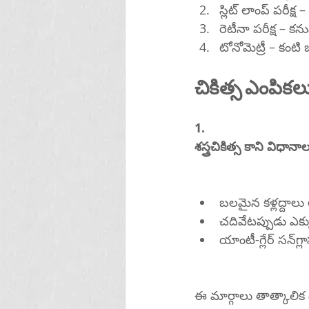
రెటీనా పరీక్ష – కను
టోనోమెట్రీ – కంట
చికిత్స ఎంపికల
1.
శస్త్రచికిత్స కాని విధాన
బలమైన కళ్లద్దాలు ల
చదివేటప్పుడు ఎక
యాంటీ
ఈ మార్గాలు తాత్కాలిక ఉ