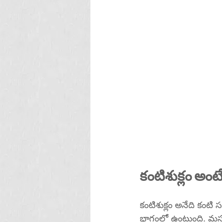
కంటిశుక్లం అంట
కంటిశుక్లం అనేది కంట
భాగంలో ఉంటుంది. మసకబార