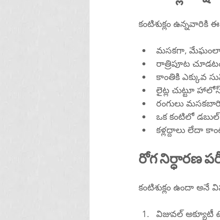
కంటిశుక్లం ఉన్నవారికి ఈ
మసకగా, మేఘంలా అ
రాత్రిపూట చూడటం
కాంతికి ఎక్కువ సు
లైట్ల చుట్టూ హాల
రంగులు మసకబారిన
ఒక కంటిలో డబుల్ ద
కళ్లద్దాలు లేదా కాం
రోగ నిర్ధారణ పరీ
కంటిశుక్లం ఉందా అనే వి
విజువల్ అక్యూటీ ట