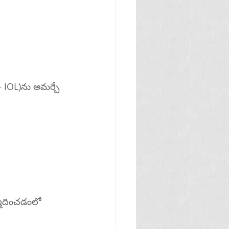
 – IOL)ను అమర్చే 
మ్మదించడంలో 