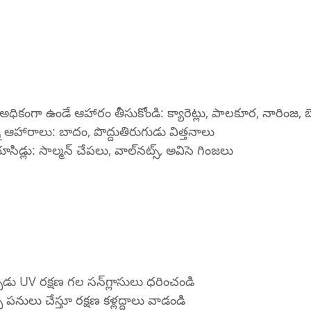
 అధికంగా ఉండే ఆహారం తీసుకోండి: క్యారెట్లు, పాలకూర, నారింజ, బెర
న ఆహారాలు: బాదం, పొద్దుతిరుగుడు విత్తనాలు
ఒమెగా-3 ఫ్యాటీ యాసిడ్లు: సాల్మన్ చేపలు, వాల్‌నట్స్, అవిసె గింజలు
బయటకు వెళ్లేటప్పుడు UV రక్షణ గల సన్‌గ్లాసులు ధరించండి
 పనులు చేస్తూ రక్షణ కళ్లద్దాలు వాడండి