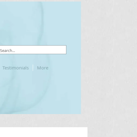
Testimonials
More