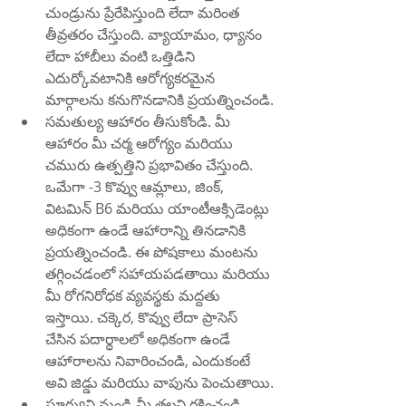
చుండ్రును ప్రేరేపిస్తుంది లేదా మరింత 
తీవ్రతరం చేస్తుంది. వ్యాయామం, ధ్యానం 
లేదా హాబీలు వంటి ఒత్తిడిని 
ఎదుర్కోవటానికి ఆరోగ్యకరమైన 
మార్గాలను కనుగొనడానికి ప్రయత్నించండి.
సమతుల్య ఆహారం తీసుకోండి. మీ 
ఆహారం మీ చర్మ ఆరోగ్యం మరియు 
చమురు ఉత్పత్తిని ప్రభావితం చేస్తుంది. 
ఒమేగా -3 కొవ్వు ఆమ్లాలు, జింక్, 
విటమిన్ B6 మరియు యాంటీఆక్సిడెంట్లు 
అధికంగా ఉండే ఆహారాన్ని తినడానికి 
ప్రయత్నించండి. ఈ పోషకాలు మంటను 
తగ్గించడంలో సహాయపడతాయి మరియు 
మీ రోగనిరోధక వ్యవస్థకు మద్దతు 
ఇస్తాయి. చక్కెర, కొవ్వు లేదా ప్రాసెస్ 
చేసిన పదార్థాలలో అధికంగా ఉండే 
ఆహారాలను నివారించండి, ఎందుకంటే 
అవి జిడ్డు మరియు వాపును పెంచుతాయి.
సూర్యుని నుండి మీ తలని రక్షించండి. 