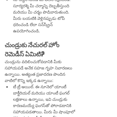
సూర్యరశ్మి మీ చర్మాన్ని దెబ్బతీస్తుంది 
మరియు మీ చర్మం పొడిబారుతుంది. 
మీరు బయటికి వెళ్లినప్పుడు టోపీ 
ధరించండి లేదా సన్‌స్క్రీన్ 
ఉపయోగించండి.
చుండ్రుకు నేచురల్ హోం 
రెమెడీస్ ఏమిటి?
చుండ్రును వదిలించుకోవడానికి మీకు 
సహాయపడే అనేక సహజ గృహ నివారణలు 
ఉన్నాయి. అత్యంత ప్రజాదరణ పొందిన 
వాటిలో కొన్ని ఇక్కడ ఉన్నాయి:
టీ ట్రీ ఆయిల్. ఈ నూనెలో యాంటీ 
బాక్టీరియల్ మరియు యాంటీ ఫంగల్ 
లక్షణాలు ఉన్నాయి, ఇవి చుండ్రుకు 
కారణమయ్యే ఫంగస్‌తో పోరాడటానికి 
సహాయపడతాయి. మీరు మీ షాంపూలో 