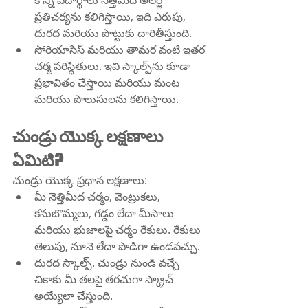
కొన్ని పదార్థాలు నెత్తిమీద అలెర్జీ 
ప్రతిచర్యను కలిగిస్తాయి, ఇది ఎరుపు, 
దురద మరియు పొట్టుకు దారితీస్తుంది.
సోరియాసిస్ మరియు తామర వంటి ఇతర 
చర్మ పరిస్థితులు. ఇవి స్కాల్ప్‌ను కూడా 
ప్రభావితం చేస్తాయి మరియు మంట 
మరియు పొలుసులను కలిగిస్తాయి.
చుండ్రు యొక్క లక్షణాలు 
ఏమిటి?
చుండ్రు యొక్క ప్రధాన లక్షణాలు:
మీ నెత్తిమీద చర్మం, వెంట్రుకలు, 
కనుబొమ్మలు, గడ్డం లేదా మీసాలు 
మరియు భుజాలపై చర్మం రేకులు. రేకులు 
తెలుపు, నూనె లేదా పొడిగా ఉండవచ్చు.
దురద స్కాల్ప్. చుండ్రు నుండి వచ్చే 
చికాకు మీ తలపై తరచుగా స్క్రాచ్ 
అయ్యేలా చేస్తుంది.