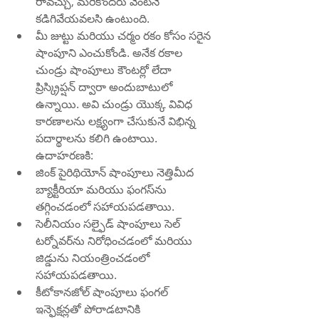
రావచ్చు, మరికొందరు వెంటనే 
కడిగివేయవలసి ఉంటుంది.
మీ జుట్టు మరియు చర్మం రకం కోసం సరైన 
షాంపూని ఎంచుకోండి. అనేక రకాల 
చుండ్రు షాంపూలు కౌంటర్లో లేదా 
ప్రిస్క్రిప్షన్ ద్వారా అందుబాటులో 
ఉన్నాయి. అవి చుండ్రు యొక్క వివిధ 
కారణాలను లక్ష్యంగా చేసుకునే విభిన్న 
పదార్థాలను కలిగి ఉంటాయి. 
ఉదాహరణకి:
జింక్ పైరిథియోన్ షాంపూలు నెత్తిమీద 
బ్యాక్టీరియా మరియు ఫంగస్‌ను 
తగ్గించడంలో సహాయపడతాయి.
సెలీనియం సల్ఫైడ్ షాంపూలు సెల్ 
టర్నోవర్‌ను నిరోధించడంలో మరియు 
జిడ్డును నియంత్రించడంలో 
సహాయపడతాయి.
కీటోకానజోల్ షాంపూలు ఫంగల్ 
ఇన్ఫెక్షన్లతో పోరాడటానికి 