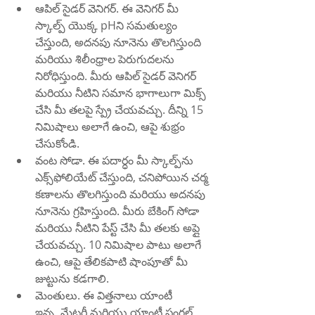
ఆపిల్ సైడర్ వెనిగర్. ఈ వెనిగర్ మీ 
స్కాల్ప్ యొక్క pHని సమతుల్యం 
చేస్తుంది, అదనపు నూనెను తొలగిస్తుంది 
మరియు శిలీంధ్రాల పెరుగుదలను 
నిరోధిస్తుంది. మీరు ఆపిల్ సైడర్ వెనిగర్ 
మరియు నీటిని సమాన భాగాలుగా మిక్స్ 
చేసి మీ తలపై స్ప్రే చేయవచ్చు. దీన్ని 15 
నిమిషాలు అలాగే ఉంచి, ఆపై శుభ్రం 
చేసుకోండి.
వంట సోడా. ఈ పదార్ధం మీ స్కాల్ప్‌ను 
ఎక్స్‌ఫోలియేట్ చేస్తుంది, చనిపోయిన చర్మ 
కణాలను తొలగిస్తుంది మరియు అదనపు 
నూనెను గ్రహిస్తుంది. మీరు బేకింగ్ సోడా 
మరియు నీటిని పేస్ట్ చేసి మీ తలకు అప్లై 
చేయవచ్చు. 10 నిమిషాల పాటు అలాగే 
ఉంచి, ఆపై తేలికపాటి షాంపూతో మీ 
జుట్టును కడగాలి.
మెంతులు. ఈ విత్తనాలు యాంటీ 
ఇన్ఫ్లమేటరీ మరియు యాంటీ ఫంగల్ 