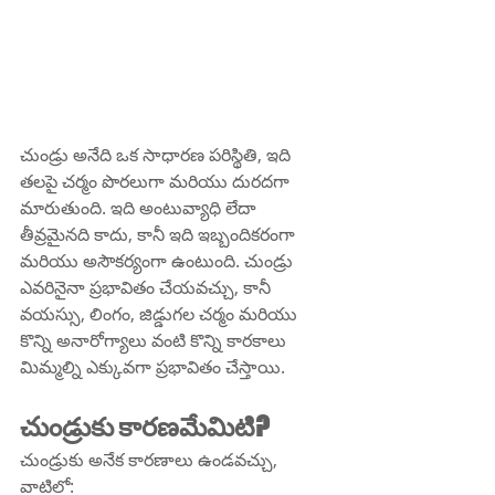
చుండ్రు అనేది ఒక సాధారణ పరిస్థితి, ఇది 
తలపై చర్మం పొరలుగా మరియు దురదగా 
మారుతుంది. ఇది అంటువ్యాధి లేదా 
తీవ్రమైనది కాదు, కానీ ఇది ఇబ్బందికరంగా 
మరియు అసౌకర్యంగా ఉంటుంది. చుండ్రు 
ఎవరినైనా ప్రభావితం చేయవచ్చు, కానీ 
వయస్సు, లింగం, జిడ్డుగల చర్మం మరియు 
కొన్ని అనారోగ్యాలు వంటి కొన్ని కారకాలు 
మిమ్మల్ని ఎక్కువగా ప్రభావితం చేస్తాయి.
చుండ్రుకు కారణమేమిటి?
చుండ్రుకు అనేక కారణాలు ఉండవచ్చు, 
వాటిలో: