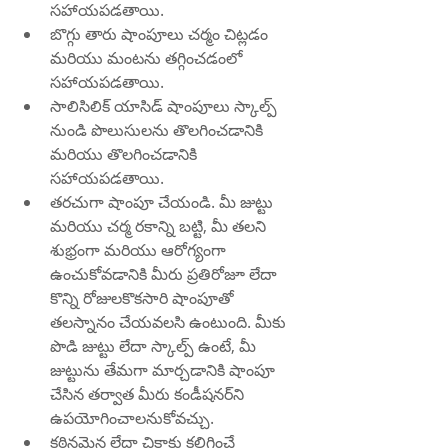
సహాయపడతాయి.
బొగ్గు తారు షాంపూలు చర్మం చిట్లడం 
మరియు మంటను తగ్గించడంలో 
సహాయపడతాయి.
సాలిసిలిక్ యాసిడ్ షాంపూలు స్కాల్ప్ 
నుండి పొలుసులను తొలగించడానికి 
మరియు తొలగించడానికి 
సహాయపడతాయి.
తరచుగా షాంపూ చేయండి. మీ జుట్టు 
మరియు చర్మ రకాన్ని బట్టి, మీ తలని 
శుభ్రంగా మరియు ఆరోగ్యంగా 
ఉంచుకోవడానికి మీరు ప్రతిరోజూ లేదా 
కొన్ని రోజులకొకసారి షాంపూతో 
తలస్నానం చేయవలసి ఉంటుంది. మీకు 
పొడి జుట్టు లేదా స్కాల్ప్ ఉంటే, మీ 
జుట్టును తేమగా మార్చడానికి షాంపూ 
చేసిన తర్వాత మీరు కండీషనర్‌ని 
ఉపయోగించాలనుకోవచ్చు.
కఠినమైన లేదా చికాకు కలిగించే 