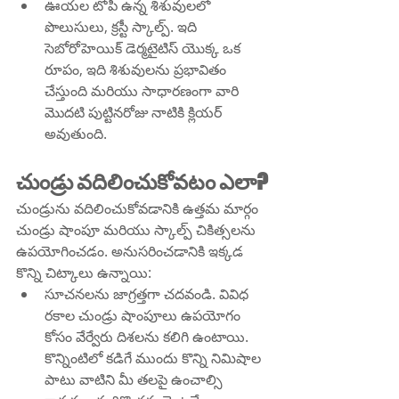
ఊయల టోపీ ఉన్న శిశువులలో 
పొలుసులు, క్రస్టీ స్కాల్ప్. ఇది 
సెబోరోహెయిక్ డెర్మటైటిస్ యొక్క ఒక 
రూపం, ఇది శిశువులను ప్రభావితం 
చేస్తుంది మరియు సాధారణంగా వారి 
మొదటి పుట్టినరోజు నాటికి క్లియర్ 
అవుతుంది.
చుండ్రు వదిలించుకోవటం ఎలా?
చుండ్రును వదిలించుకోవడానికి ఉత్తమ మార్గం 
చుండ్రు షాంపూ మరియు స్కాల్ప్ చికిత్సలను 
ఉపయోగించడం. అనుసరించడానికి ఇక్కడ 
కొన్ని చిట్కాలు ఉన్నాయి:
సూచనలను జాగ్రత్తగా చదవండి. వివిధ 
రకాల చుండ్రు షాంపూలు ఉపయోగం 
కోసం వేర్వేరు దిశలను కలిగి ఉంటాయి. 
కొన్నింటిలో కడిగే ముందు కొన్ని నిమిషాల 
పాటు వాటిని మీ తలపై ఉంచాల్సి 