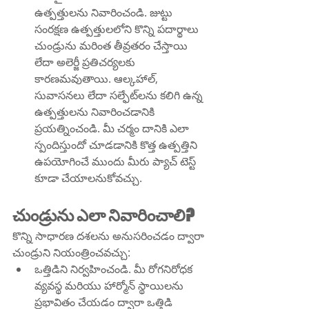
ఉత్పత్తులను నివారించండి. జుట్టు 
సంరక్షణ ఉత్పత్తులలోని కొన్ని పదార్థాలు 
చుండ్రును మరింత తీవ్రతరం చేస్తాయి 
లేదా అలెర్జీ ప్రతిచర్యలకు 
కారణమవుతాయి. ఆల్కహాల్, 
సువాసనలు లేదా సల్ఫేట్‌లను కలిగి ఉన్న 
ఉత్పత్తులను నివారించడానికి 
ప్రయత్నించండి. మీ చర్మం దానికి ఎలా 
స్పందిస్తుందో చూడడానికి కొత్త ఉత్పత్తిని 
ఉపయోగించే ముందు మీరు ప్యాచ్ టెస్ట్ 
కూడా చేయాలనుకోవచ్చు.
చుండ్రును ఎలా నివారించాలి?
కొన్ని సాధారణ దశలను అనుసరించడం ద్వారా 
చుండ్రుని నియంత్రించవచ్చు:
ఒత్తిడిని నిర్వహించండి. మీ రోగనిరోధక 
వ్యవస్థ మరియు హార్మోన్ స్థాయిలను 
ప్రభావితం చేయడం ద్వారా ఒత్తిడి 