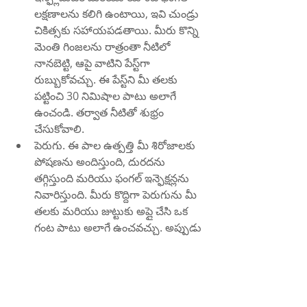
లక్షణాలను కలిగి ఉంటాయి, ఇవి చుండ్రు 
చికిత్సకు సహాయపడతాయి. మీరు కొన్ని 
మెంతి గింజలను రాత్రంతా నీటిలో 
నానబెట్టి, ఆపై వాటిని పేస్ట్‌గా 
రుబ్బుకోవచ్చు. ఈ పేస్ట్‌ని మీ తలకు 
పట్టించి 30 నిమిషాల పాటు అలాగే 
ఉంచండి. తర్వాత నీటితో శుభ్రం 
చేసుకోవాలి.
పెరుగు. ఈ పాల ఉత్పత్తి మీ శిరోజాలకు 
పోషణను అందిస్తుంది, దురదను 
తగ్గిస్తుంది మరియు ఫంగల్ ఇన్ఫెక్షన్లను 
నివారిస్తుంది. మీరు కొద్దిగా పెరుగును మీ 
తలకు మరియు జుట్టుకు అప్లై చేసి ఒక 
గంట పాటు అలాగే ఉంచవచ్చు. అప్పుడు 
మీ జుట్టును తేలికపాటి షాంపూతో 
కడగాలి.
ఇవి చుండ్రును వదిలించుకోవడానికి మీకు 