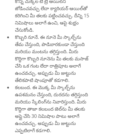
కొన్ని చుక్కల టీ ట్రీ ఆయిల్‌ని 
జోడించవచ్చు లేదా క్యారియర్ ఆయిల్‌తో 
కరిగించి మీ తలకు పట్టించవచ్చు. దీన్ని 15 
నిమిషాలు అలాగే ఉంచి, ఆపై శుభ్రం 
చేసుకోండి.
కొబ్బరి నూనే. ఈ నూనె మీ స్కాల్ప్‌ను 
తేమ చేస్తుంది, పొడిబారకుండా చేస్తుంది 
మరియు మంటను తగ్గిస్తుంది. మీరు 
కొద్దిగా కొబ్బరి నూనెను మీ తలకు మసాజ్ 
చేసి ఒక గంట లేదా రాత్రిపూట అలాగే 
ఉంచవచ్చు. అప్పుడు మీ జుట్టును 
తేలికపాటి షాంపూతో కడగాలి.
కలబంద. ఈ మొక్క మీ స్కాల్ప్‌ను 
ఉపశమనం చేస్తుంది, దురదను తగ్గిస్తుంది 
మరియు స్కేలింగ్‌ను నివారిస్తుంది. మీరు 
కొద్దిగా తాజా కలబంద జెల్‌ను మీ తలకు 
అప్లై చేసి 30 నిమిషాల పాటు అలాగే 
ఉంచవచ్చు. అప్పుడు మీ జుట్టును 
ఎప్పటిలాగే కడగాలి.