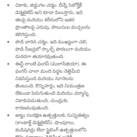
చికాకు, జిడ్డుగల చర్మం. దీన్నే సెబోర్హీక్ 
డెర్మటైటిస్ అని కూడా పిలుస్తారు, ఇది 
తలపై మరియు శరీరంలోని ఇతర 
ప్రాంతాలపై ఎరుపు, పొలుసుల మచ్చలను 
కలిగిస్తుంది.
పొడి బారిన చర్మం. ఇది ముఖ్యంగా చలి, 
పొడి సీజన్లలో స్కాల్ప్ పొరలుగా మరియు 
దురదగా తయారవుతుంది.
ఈస్ట్ లాంటి ఫంగస్ (మలాసేజియా). ఈ 
ఫంగస్ చాలా మంది పెద్దల నెత్తిమీద 
నివసిస్తుంది మరియు నూనెలను 
తింటుంది. కొన్నిసార్లు, ఇది నియంత్రణ 
లేకుండా పెరుగుతుంది మరియు చర్మాన్ని 
చికాకుపెడుతుంది, చుండ్రుకు 
కారణమవుతుంది.
జుట్టు సంరక్షణ ఉత్పత్తులకు సున్నితత్వం 
(కాంటాక్ట్ డెర్మటైటిస్). షాంపూలు, 
కండిషనర్లు లేదా స్టైలింగ్ ఉత్పత్తులలోని 