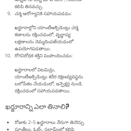
కలిపి తినవచ్చు.
చర్మ ఆరోగ్యానికి సహాయపడడం:
ఖర్జూరాల్లోని యాంటీఆక్సిడెంట్లు చర్మ 
కణాలను రక్షించడంలో, వృద్ధాప్య 
లక్షణాలను నెమ్మదింపజేయడంలో 
ఉపయోగపడతాయి.
రోగనిరోధక శక్తిని పెంపొందించడం:
ఖర్జూరాలలో విటమిన్లు, 
యాంటీఆక్సిడెంట్లు శరీర రక్షణవ్యవస్థను 
బలోపేతం చేయడంలో, ఇన్ఫెక్షన్ల నుండి 
రక్షించడంలో సహాయపడతాయి.
ఖర్జూరాన్ని ఎలా తినాలి?
రోజుకు 2–5 ఖర్జూరాలు నేరుగా తినొచ్చు
స్మూతీలు, ఓట్స్, సలాడ్‌లలో కలిపి 