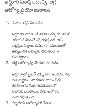
ఖర్జూర పండ్ల యొక్క అగ్ర 
ఆరోగ్య ప్రయోజనాలు
సహజ శక్తిని పెంచడం:
ఖర్జూరాలలో ఉండే సహజ చక్కెరల వలన 
శరీరానికి వెంటనే శక్తి లభిస్తుంది. ఇవి 
అథ్లెట్లు, పిల్లలు, ఉపవాస సమయంలో 
ఉన్నవారికి అనువైన చిరుతిండిగా 
పనిచేస్తాయి.
జీర్ణ ఆరోగ్యాన్ని మెరుగుపరచడం:
ఖర్జూరాల్లో ఫైబర్ ఎక్కువగా ఉండడం వల్ల 
మలబద్ధకం నివారణతో పాటు ప్రేగు 
కదలికలను మెరుగుపరచడంలో 
సహాయపడతాయి. పేగు ఆరోగ్యం 
మెరుగవుతుంది.
హృదయ ఆరోగ్యానికి మేలు: