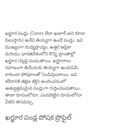
ఖర్జూర పండ్లు (Dates లేదా ఖజూర్ అని కూడా 
పిలుస్తారు) అనేవి తియ్యగా ఉండే పండ్లు. ఇవి 
ముఖ్యంగా మధ్యప్రాచ్యం, ఉత్తర ఆఫ్రికా 
మరియు భారతదేశంలోని కొన్ని ప్రాంతాల్లో 
ఖర్జూర చెట్లపై పండుతాయి. ఖర్జూరాలు 
సహజంగా తినేందుకు తియ్యగా ఉండడమే 
కాకుండా పోషకాలతో నిండివుంటాయి. ఇవి 
శరీరానికి తక్షణ శక్తిని అందించడంలో 
అత్యుత్తమమైన పండ్లుగా గుర్తించబడతాయి. 
తాజా రూపంలోనూ, ఎండబెట్టిన రూపంలోనూ 
వీటిని తినవచ్చు.
ఖర్జూర పండ్ల పోషక ప్రొఫైల్