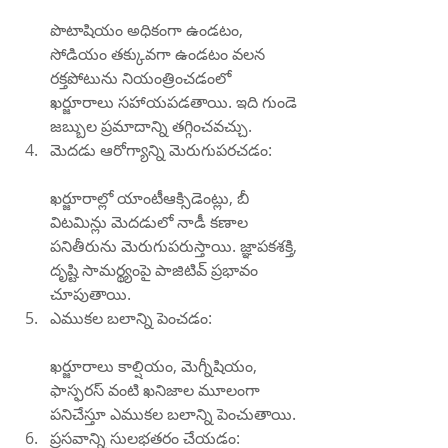
పొటాషియం అధికంగా ఉండటం, 
సోడియం తక్కువగా ఉండటం వలన 
రక్తపోటును నియంత్రించడంలో 
ఖర్జూరాలు సహాయపడతాయి. ఇది గుండె 
జబ్బుల ప్రమాదాన్ని తగ్గించవచ్చు.
మెదడు ఆరోగ్యాన్ని మెరుగుపరచడం:
ఖర్జూరాల్లో యాంటీఆక్సిడెంట్లు, బీ 
విటమిన్లు మెదడులో నాడీ కణాల 
పనితీరును మెరుగుపరుస్తాయి. జ్ఞాపకశక్తి, 
దృష్టి సామర్థ్యంపై పాజిటివ్ ప్రభావం 
చూపుతాయి.
ఎముకల బలాన్ని పెంచడం:
ఖర్జూరాలు కాల్షియం, మెగ్నీషియం, 
ఫాస్ఫరస్ వంటి ఖనిజాల మూలంగా 
పనిచేస్తూ ఎముకల బలాన్ని పెంచుతాయి.
ప్రసవాన్ని సులభతరం చేయడం: