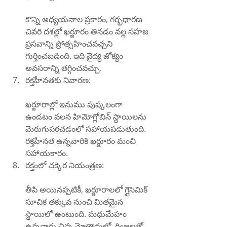
కొన్ని అధ్యయనాల ప్రకారం, గర్భధారణ 
చివరి దశల్లో ఖర్జూరం తినడం వల్ల సహజ 
ప్రసవాన్ని ప్రోత్సహించవచ్చని 
గుర్తించబడింది. ఇది వైద్య జోక్యం 
అవసరాన్ని తగ్గించవచ్చు.
రక్తహీనతకు నివారణ:
ఖర్జూరాల్లో ఇనుము పుష్కలంగా 
ఉండటం వలన హిమోగ్లోబిన్ స్థాయిలను 
మెరుగుపరచడంలో సహాయపడుతుంది. 
రక్తహీనత ఉన్నవారికి ఖర్జూరం మంచి 
సహాయకారం.
రక్తంలో చక్కెర నియంత్రణ:
తీపి అయినప్పటికీ, ఖర్జూరాలలో గ్లైసెమిక్ 
సూచిక తక్కువ నుంచి మితమైన 
స్థాయిలో ఉంటుంది. మధుమేహం 
ఉన్నవారు చిన్న మోతాదులో, గింజలతో 