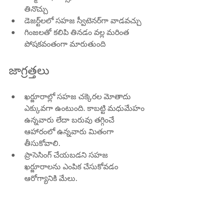
తినొచ్చు
డెజర్ట్‌లలో సహజ స్వీటెనర్‌గా వాడవచ్చు
గింజలతో కలిపి తినడం వల్ల మరింత 
పోషకవంతంగా మారుతుంది
జాగ్రత్తలు
ఖర్జూరాల్లో సహజ చక్కెరల మోతాదు 
ఎక్కువగా ఉంటుంది. కాబట్టి మధుమేహం 
ఉన్నవారు లేదా బరువు తగ్గించే 
ఆహారంలో ఉన్నవారు మితంగా 
తీసుకోవాలి.
ప్రాసెసింగ్ చేయబడని సహజ 
ఖర్జూరాలను ఎంపిక చేసుకోవడం 
ఆరోగ్యానికి మేలు.
సారాంశం