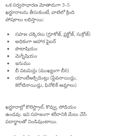
ఒక సర్వసాధారణ మోతాదుగా 3–5 
ఖర్జూరాలను తీసుకుంటే, వాటిలో క్రింది 
పోషకాలు లభిస్తాయి:
సహజ చక్కెరలు (గ్లూకోజ్, ఫ్రక్టోజ్, సుక్రోజ్)
అధికంగా ఆహార ఫైబర్
పొటాషియం
మెగ్నీషియం
ఇనుము
బీ విటమిన్లు (ముఖ్యంగా బీ6)
యాంటీఆక్సిడెంట్లు (ఫ్లేవనాయిడ్లు, 
కెరోటినాయిడ్లు, ఫినోలిక్ ఆమ్లాలు)
ఖర్జూరాల్లో కొలెస్ట్రాల్, కొవ్వు, సోడియం 
ఉండవు. ఇవి సహజంగా శరీరానికి మేలు చేసే 
పదార్థాలతో నిండివుంటాయి.