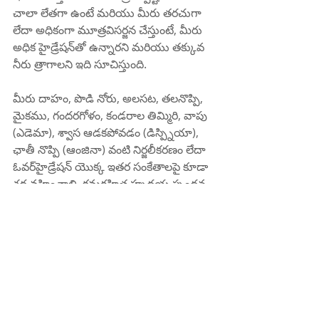
చాలా లేతగా ఉంటే మరియు మీరు తరచుగా 
లేదా అధికంగా మూత్రవిసర్జన చేస్తుంటే, మీరు 
అధిక హైడ్రేషన్‌తో ఉన్నారని మరియు తక్కువ 
నీరు త్రాగాలని ఇది సూచిస్తుంది.
మీరు దాహం, పొడి నోరు, అలసట, తలనొప్పి, 
మైకము, గందరగోళం, కండరాల తిమ్మిరి, వాపు 
(ఎడెమా), శ్వాస ఆడకపోవడం (డిస్ప్నియా), 
ఛాతీ నొప్పి (ఆంజినా) వంటి నిర్జలీకరణం లేదా 
ఓవర్‌హైడ్రేషన్ యొక్క ఇతర సంకేతాలపై కూడా 
శ్రద్ధ వహించాలి. క్రమరహిత హృదయ స్పందన 
(అరిథ్మియా).
మీ నీరు తీసుకోవడం లేదా మూత్రపిండాల 
ఆరోగ్యం గురించి మీకు ఏవైనా ప్రశ్నలు లేదా 
ఆందోళనలు ఉంటే, వ్యక్తిగతీకరించిన సలహా 
కోసం మీరు మీ వైద్యుడిని లేదా రిజిస్టర్డ్ 
డైటీషియన్‌ను సంప్రదించాలి.