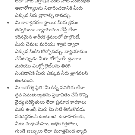
లేదా హీట్ ఎగ్జాషన్ వంటి హీట్-సంబంధిత 
అనారోగ్యాలను నివారించడానికి మీరు 
ఎక్కువ నీరు త్రాగాల్సి రావచ్చు.
మీ కార్యాచరణ స్థాయి: మీరు క్రమం 
తప్పకుండా వ్యాయామం చేస్తే లేదా 
కఠినమైన శారీరక శ్రమలలో పాల్గొంటే, 
మీరు చెమట మరియు శ్వాస ద్వారా 
ఎక్కువ నీటిని కోల్పోవచ్చు. వ్యాయామం 
చేసేటప్పుడు మీరు కోల్పోయే ద్రవాలు 
మరియు ఎలక్ట్రోలైట్‌లను తిరిగి 
నింపడానికి మీరు ఎక్కువ నీరు త్రాగవలసి 
ఉంటుంది.
మీ ఆరోగ్య స్థితి: మీ కిడ్నీ పనితీరు లేదా 
ద్రవ సమతుల్యతను ప్రభావితం చేసే కొన్ని 
వైద్య పరిస్థితులు లేదా ప్రమాద కారకాలు 
మీకు ఉంటే, మీరు మీ నీటి తీసుకోవడం 
సరిదిద్దవలసి ఉంటుంది. ఉదాహరణకు, 
మీకు మధుమేహం, అధిక రక్తపోటు, 
గుండె జబ్బులు లేదా మూత్రపిండ వ్యాధి 