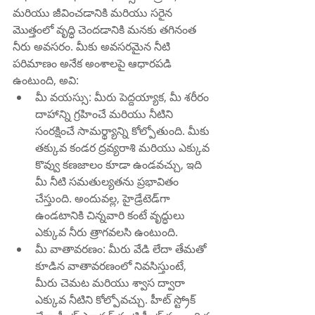
మరియు జీవించడానికి మరియు సరైన 
మొత్తంలో వృద్ధి చెందడానికి మనకు తగినంత 
నీరు అవసరం. మీకు అవసరమైన నీటి 
పరిమాణం అనేక అంశాలపై ఆధారపడి 
ఉంటుంది, అవి:
మీ వయస్సు: మీరు పెద్దయ్యాక, మీ శరీరం 
దాహాన్ని గ్రహించే మరియు నీటిని 
సంరక్షించే సామర్థ్యాన్ని కోల్పోతుంది. మీకు 
తక్కువ కండర ద్రవ్యరాశి మరియు ఎక్కువ 
కొవ్వు కణజాలం కూడా ఉండవచ్చు, ఇది 
మీ నీటి సమతుల్యతను ప్రభావితం 
చేస్తుంది. అందువల్ల, హైడ్రేటెడ్‌గా 
ఉండటానికి చిన్నవారి కంటే వృద్ధులు 
ఎక్కువ నీరు త్రాగవలసి ఉంటుంది.
మీ వాతావరణం: మీరు వేడి లేదా తేమతో 
కూడిన వాతావరణంలో నివసిస్తుంటే, 
మీరు చెమట మరియు శ్వాస ద్వారా 
ఎక్కువ నీటిని కోల్పోవచ్చు. హీట్ స్ట్రోక్ 