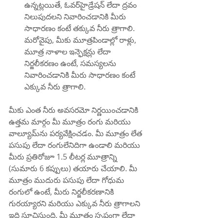
ఉన్నట్లయితే, ఓవర్‌హైడ్రేషన్ లేదా ద్రవం 
నిలుపుదలని నివారించడానికి మీరు 
సాధారణం కంటే తక్కువ నీరు త్రాగాలి. 
మరోవైపు, మీకు మూత్రపిండాల్లో రాళ్లు, 
మూత్ర నాళాల ఇన్ఫెక్షన్లు లేదా 
నిర్జలీకరణం ఉంటే, సమస్యలను 
నివారించడానికి మీరు సాధారణం కంటే 
ఎక్కువ నీరు త్రాగాలి.
మీకు ఎంత నీరు అవసరమో నిర్ణయించడానికి 
ఉత్తమ మార్గం మీ మూత్రం రంగు మరియు 
వాల్యూమ్‌ను పర్యవేక్షించడం. మీ మూత్రం లేత 
పసుపు లేదా రంగులేనిదిగా ఉండాలి మరియు 
మీరు ప్రతిరోజూ 1.5 లీటర్ల మూత్రాన్ని 
(సుమారు 6 కప్పులు) తయారు చేయాలి. మీ 
మూత్రం ముదురు పసుపు లేదా గోధుమ 
రంగులో ఉంటే, మీరు నిర్జలీకరణానికి 
గురయ్యారని మరియు ఎక్కువ నీరు త్రాగాలని 
ఇది సూచిస్తుంది. మీ మూత్రం స్పష్టంగా లేదా 