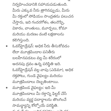
నిర్వహించడానికి సహాయపడుతుంది. 
మీరు ఎక్కువ నీరు త్రాగినప్పుడు, మీరు 
మీ రక్తంలో సోడియం సాంద్రతను పలుచన 
చేస్తారు, ఇది గందరగోళం, తలనొప్పి, 
వికారం, వాంతులు, మూర్ఛలు, కోమా 
మరియు మరణం వంటి లక్షణాలను 
కలిగిస్తుంది.
ఓవర్‌హైడ్రేషన్: అధిక నీరు తీసుకోవడం 
లేదా మూత్రపిండాల పనితీరు 
బలహీనపడటం వల్ల మీ శరీరంలో 
అదనపు ద్రవం ఉన్న పరిస్థితి ఇది. 
ఓవర్‌హైడ్రేషన్ వల్ల వాపు (ఎడెమా), అధిక 
రక్తపోటు, గుండె వైఫల్యం మరియు 
మూత్రపిండాలు దెబ్బతింటాయి.
మూత్రపిండ వైఫల్యం: ఇది మీ 
మూత్రపిండాలు మీ రక్తాన్ని ఫిల్టర్ చేసే 
మరియు వ్యర్థ పదార్థాలను తొలగించే 
సామర్థ్యాన్ని కోల్పోయే పరిస్థితి. 