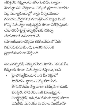
జీవక్రియ వ్యర్థాలను తొలగించడం ద్వారా 
మెరుగ్గా పని చేస్తాయి. ఎక్కువ ద్రవాలు తాగడం 
వల్ల మూత్రపిండాల్లో రాళ్లు ఏర్పడకుండా 
మరియు దీర్ఘకాలిక మూత్రపిండ వ్యాధి వంటి 
కొన్ని సమస్యల అభివృద్ధిని కూడా నిరోధిస్తుంది. 
యూరినరీ ట్రాక్ట్ ఇన్ఫెక్షన్‌లకు చికిత్స 
చేయడానికి ఉపయోగించే 
యాంటీబయాటిక్స్‌ను కరిగించడంలో నీరు 
సహాయపడుతుంది, వాటిని మరింత 
ప్రభావవంతంగా చేస్తుంది.
అయినప్పటికీ, ఎక్కువ నీరు త్రాగటం వలన మీ 
కిడ్నీలకు కూడా సమస్యలు వస్తాయి, అవి:
హైపోనట్రేమియా: ఇది మీ రక్తంలో 
సోడియం స్థాయి ఎక్కువగా నీరు 
తీసుకోవడం వల్ల చాలా తక్కువగా ఉండే 
పరిస్థితి. సోడియం ఒక ముఖ్యమైన 
ఎలక్ట్రోలైట్, ఇది ద్రవ సమతుల్యత, నరాల 
పనితీరు మరియు కండరాల సంకోచాన్ని 