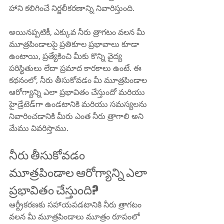
హాని కలిగించే నిర్జలీకరణాన్ని నివారిస్తుంది.
అయినప్పటికీ, ఎక్కువ నీరు త్రాగటం వలన మీ 
మూత్రపిండాలపై ప్రతికూల ప్రభావాలు కూడా 
ఉంటాయి, ప్రత్యేకించి మీకు కొన్ని వైద్య 
పరిస్థితులు లేదా ప్రమాద కారకాలు ఉంటే. ఈ 
కథనంలో, నీరు తీసుకోవడం మీ మూత్రపిండాల 
ఆరోగ్యాన్ని ఎలా ప్రభావితం చేస్తుందో మరియు 
హైడ్రేటెడ్‌గా ఉండటానికి మరియు సమస్యలను 
నివారించడానికి మీరు ఎంత నీరు త్రాగాలి అని 
మేము వివరిస్తాము.
నీరు తీసుకోవడం 
మూత్రపిండాల ఆరోగ్యాన్ని ఎలా 
ప్రభావితం చేస్తుంది?
ఆర్ద్రీకరణకు సహాయపడటానికి నీరు త్రాగటం 
వలన మీ మూత్రపిండాలు మూత్రం రూపంలో 