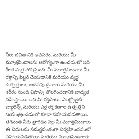
నీరు జీవితానికి అవసరం, మరియు మీ 
మూత్రపిండాలను ఆరోగ్యంగా ఉంచడంలో ఇది 
కీలక పాత్ర పోషిస్తుంది. మీ మూత్రపిండాలు మీ 
రక్తాన్ని ఫిల్టర్ చేయడానికి మరియు వ్యర్థ 
ఉత్పత్తులు, అదనపు ద్రవాలు మరియు మీ 
శరీరం నుండి విషాన్ని తొలగించడానికి బాధ్యత 
వహిస్తాయి. అవి మీ రక్తపోటు, ఎలక్ట్రోలైట్ 
బ్యాలెన్స్ మరియు ఎర్ర రక్త కణాల ఉత్పత్తిని 
నియంత్రించడంలో కూడా సహాయపడతాయి. 
తగినంత నీరు త్రాగడం వల్ల మీ మూత్రపిండాలు 
ఈ విధులను సమర్థవంతంగా నిర్వహించడంలో 
సహాయపడతాయి మరియు మూత్రపిండాలకు 