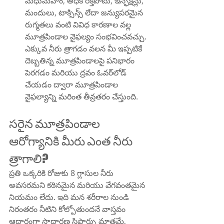
మధుమేహం, అధిక రక్తపోటు, ఇన్ఫెక్షన్లు, 
మందులు, టాక్సిన్స్ లేదా జన్యుపరమైన 
రుగ్మతలు వంటి వివిధ కారణాల వల్ల 
మూత్రపిండాల వైఫల్యం సంభవించవచ్చు. 
ఎక్కువ నీరు త్రాగడం వలన మీ ఇప్పటికే 
దెబ్బతిన్న మూత్రపిండాలపై పనిభారం 
పెరగడం మరియు ద్రవం ఓవర్‌లోడ్ 
చేయడం ద్వారా మూత్రపిండాల 
వైఫల్యాన్ని మరింత తీవ్రతరం చేస్తుంది.
సరైన మూత్రపిండాల 
ఆరోగ్యానికి మీరు ఎంత నీరు 
త్రాగాలి?
ప్రతి ఒక్కరికి రోజుకు 8 గ్లాసుల నీరు 
అవసరమని కఠినమైన మరియు వేగవంతమైన 
నియమం లేదు. ఇది మన శరీరాల నుండి 
నిరంతరం నీటిని కోల్పోతుందనే వాస్తవం 
ఆధారంగా సాధారణ సిఫార్సు మాత్రమే, 