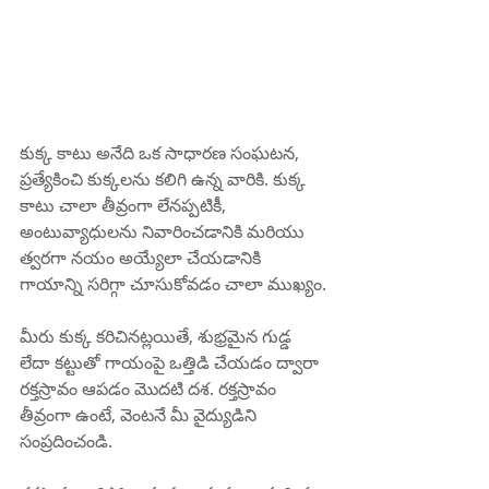
కుక్క కాటు అనేది ఒక సాధారణ సంఘటన, 
ప్రత్యేకించి కుక్కలను కలిగి ఉన్న వారికి. కుక్క 
కాటు చాలా తీవ్రంగా లేనప్పటికీ, 
అంటువ్యాధులను నివారించడానికి మరియు 
త్వరగా నయం అయ్యేలా చేయడానికి 
గాయాన్ని సరిగ్గా చూసుకోవడం చాలా ముఖ్యం.
మీరు కుక్క కరిచినట్లయితే, శుభ్రమైన గుడ్డ 
లేదా కట్టుతో గాయంపై ఒత్తిడి చేయడం ద్వారా 
రక్తస్రావం ఆపడం మొదటి దశ. రక్తస్రావం 
తీవ్రంగా ఉంటే, వెంటనే మీ వైద్యుడిని 
సంప్రదించండి.