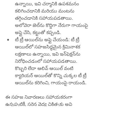
ఉన్నాయి, ఇవి చర్మానికి ఉపశమనం 
కలిగించడానికి మరియు మంటను 
తగ్గించడానికి సహాయపడతాయి. 
అలోవెరా జెల్‌ను కొద్దిగా నేరుగా గాయంపై 
అప్లై చేసి, కట్టుతో కప్పండి.
టీ ట్రీ ఆయిల్‌ను అప్లై చేయండి: టీ ట్రీ 
ఆయిల్‌లో సహజసిద్ధమైన క్రిమినాశక 
లక్షణాలు ఉన్నాయి, ఇవి ఇన్‌ఫెక్షన్‌ను 
నిరోధించడంలో సహాయపడతాయి. 
కొబ్బరి లేదా ఆలివ్ ఆయిల్ వంటి 
క్యారియర్ ఆయిల్‌తో కొన్ని చుక్కల టీ ట్రీ 
ఆయిల్‌ను కరిగించి, గాయంపై రాయండి.
ఈ సహజ నివారణలు సహాయకరంగా 
ఉన్నప్పటికీ, సరైన వైద్య చికిత్సకు అవి 
ప్రత్యామ్నాయం కాదని గమనించడం ముఖ్యం. 
మీరు కుక్క కరిచినట్లయితే, వెంటనే మీ 
వైద్యుడిని సంప్రదించడం చాలా ముఖ్యం.