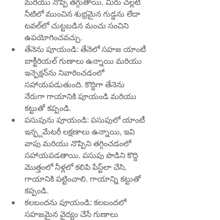
మరియు నొప్పి తగ్గుతాయి. మీరు చల్లటి 
నీటిలో ముంచిన శుభ్రమైన గుడ్డను లేదా 
టవల్‌లో చుట్టబడిన మంచు సంచిని 
ఉపయోగించవచ్చు.
తేనెను పూయండి: తేనెలో సహజ యాంటీ 
బాక్టీరియల్ గుణాలు ఉన్నాయి మరియు 
ఇన్ఫెక్షన్‌ను నివారించడంలో 
సహాయపడుతుంది. కొద్దిగా తేనెను 
నేరుగా గాయానికి పూయండి మరియు 
కట్టుతో కప్పండి.
పసుపును పూయండి: పసుపులో యాంటీ 
ఇన్ఫ్లమేటరీ లక్షణాలు ఉన్నాయి, ఇవి 
వాపు మరియు నొప్పిని తగ్గించడంలో 
సహాయపడతాయి. పసుపు పొడిని కొద్ది 
మొత్తంలో నీళ్లలో కలిపి పేస్ట్‌లా చేసి, 
గాయానికి పట్టించాలి. గాయాన్ని కట్టుతో 
కప్పండి.
కలబందను పూయండి: కలబందలో 
సహజమైన వైద్యం చేసే గుణాలు 