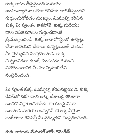
కుక్క కాటు తీవ్రమైనది మరియు 
అంటువ్యాధులు లేదా రేబిస్‌కు దారితీస్తుందని 
గుర్తుంచుకోవడం ముఖ్యం. మిమ్మల్ని కరిచిన 
కుక్క మీ స్వంతం కాకపోతే, కుక్క మరియు 
దాని యజమానిని గుర్తించడానికి 
ప్రయత్నించండి. కుక్క అనారోగ్యంతో ఉన్నట్లు 
లేదా తెలియని టీకాలు ఉన్నట్లయితే, వెంటనే 
మీ వైద్యుడిని సంప్రదించండి. కుక్క 
విచ్చలవిడిగా ఉంటే, సంఘటన గురించి 
నివేదించడానికి మీ మున్సిపాలిటీని 
సంప్రదించండి.
మీ స్వంత కుక్క మిమ్మల్ని కరిచినట్లయితే, కుక్క 
రేబిస్‌తో సహా దాని అన్ని టీకాలపై తాజాగా 
ఉందని నిర్ధారించుకోండి. గాయంపై నిఘా 
ఉంచండి మరియు ఇన్ఫెక్షన్ యొక్క ఏవైనా 
సంకేతాలు కనిపిస్తే మీ వైద్యుడిని సంప్రదించండి.
కుక్క కాటుకు నేచురల్ హోం రెమెడీస్