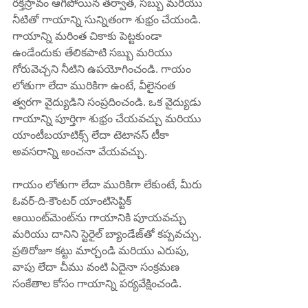
రక్తస్రావం ఆగిపోయిన తర్వాత, సబ్బు మరియు 
నీటితో గాయాన్ని సున్నితంగా శుభ్రం చేయండి. 
గాయాన్ని మరింత చికాకు పెట్టకుండా 
ఉండేందుకు తేలికపాటి సబ్బు మరియు 
గోరువెచ్చని నీటిని ఉపయోగించండి. గాయం 
లోతుగా లేదా మురికిగా ఉంటే, వీలైనంత 
త్వరగా వైద్యుడిని సంప్రదించండి. ఒక వైద్యుడు 
గాయాన్ని పూర్తిగా శుభ్రం చేయవచ్చు మరియు 
యాంటీబయాటిక్స్ లేదా టెటానస్ టీకా 
అవసరాన్ని అంచనా వేయవచ్చు.
గాయం లోతుగా లేదా మురికిగా లేకుంటే, మీరు 
ఓవర్-ది-కౌంటర్ యాంటిసెప్టిక్ 
ఆయింట్‌మెంట్‌ను గాయానికి పూయవచ్చు 
మరియు దానిని స్టెరైల్ బ్యాండేజ్‌తో కప్పవచ్చు. 
ప్రతిరోజూ కట్టు మార్చండి మరియు ఎరుపు, 
వాపు లేదా చీము వంటి ఏదైనా సంక్రమణ 
సంకేతాల కోసం గాయాన్ని పర్యవేక్షించండి.