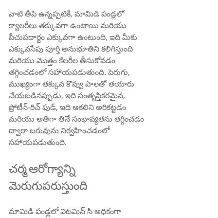
వాటి తీపి ఉన్నప్పటికీ, మామిడి పండ్లలో 
క్యాలరీలు తక్కువగా ఉంటాయి మరియు 
పీచుపదార్థం ఎక్కువగా ఉంటుంది, ఇది మీకు 
ఎక్కువసేపు పూర్తి అనుభూతిని కలిగిస్తుంది 
మరియు మొత్తం కేలరీల తీసుకోవడం 
తగ్గించడంలో సహాయపడుతుంది. పెరుగు, 
ముఖ్యంగా తక్కువ కొవ్వు పాలతో తయారు 
చేయబడినప్పుడు, ఇది సంతృప్తికరమైన, 
ప్రోటీన్-రిచ్ ఫుడ్, ఇది ఆకలిని అరికట్టడం 
మరియు అతిగా తినే సంభావ్యతను తగ్గించడం 
ద్వారా బరువును నిర్వహించడంలో 
సహాయపడుతుంది.
చర్మ ఆరోగ్యాన్ని 
మెరుగుపరుస్తుంది
మామిడి పండ్లలో విటమిన్ సి అధికంగా 