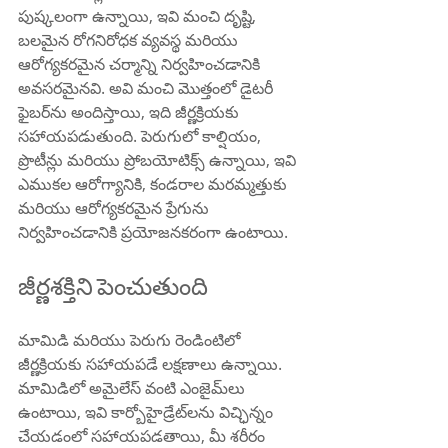
పుష్కలంగా ఉన్నాయి, ఇవి మంచి దృష్టి, 
బలమైన రోగనిరోధక వ్యవస్థ మరియు 
ఆరోగ్యకరమైన చర్మాన్ని నిర్వహించడానికి 
అవసరమైనవి. అవి మంచి మొత్తంలో డైటరీ 
ఫైబర్‌ను అందిస్తాయి, ఇది జీర్ణక్రియకు 
సహాయపడుతుంది. పెరుగులో కాల్షియం, 
ప్రొటీన్లు మరియు ప్రోబయోటిక్స్ ఉన్నాయి, ఇవి 
ఎముకల ఆరోగ్యానికి, కండరాల మరమ్మత్తుకు 
మరియు ఆరోగ్యకరమైన ప్రేగును 
నిర్వహించడానికి ప్రయోజనకరంగా ఉంటాయి.
జీర్ణశక్తిని పెంచుతుంది
మామిడి మరియు పెరుగు రెండింటిలో 
జీర్ణక్రియకు సహాయపడే లక్షణాలు ఉన్నాయి. 
మామిడిలో అమైలేస్ వంటి ఎంజైమ్‌లు 
ఉంటాయి, ఇవి కార్బోహైడ్రేట్‌లను విచ్ఛిన్నం 
చేయడంలో సహాయపడతాయి, మీ శరీరం 