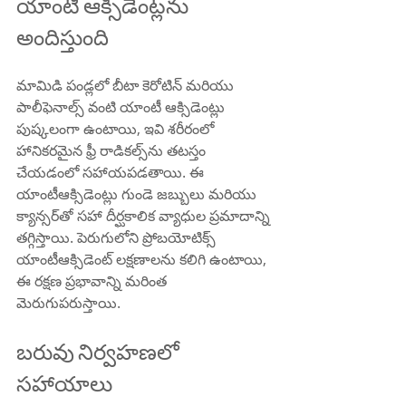
యాంటీ ఆక్సిడెంట్లను 
అందిస్తుంది
మామిడి పండ్లలో బీటా కెరోటిన్ మరియు 
పాలీఫెనాల్స్ వంటి యాంటీ ఆక్సిడెంట్లు 
పుష్కలంగా ఉంటాయి, ఇవి శరీరంలో 
హానికరమైన ఫ్రీ రాడికల్స్‌ను తటస్తం 
చేయడంలో సహాయపడతాయి. ఈ 
యాంటీఆక్సిడెంట్లు గుండె జబ్బులు మరియు 
క్యాన్సర్‌తో సహా దీర్ఘకాలిక వ్యాధుల ప్రమాదాన్ని 
తగ్గిస్తాయి. పెరుగులోని ప్రోబయోటిక్స్ 
యాంటీఆక్సిడెంట్ లక్షణాలను కలిగి ఉంటాయి, 
ఈ రక్షణ ప్రభావాన్ని మరింత 
మెరుగుపరుస్తాయి.
బరువు నిర్వహణలో 
సహాయాలు