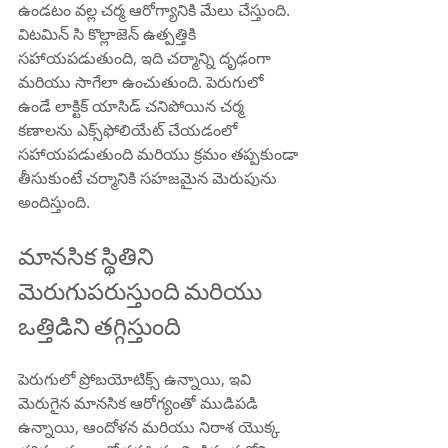
ఉండటం వల్ల చర్మ ఆరోగ్యానికి మేలు చేస్తుంది. 
విటమిన్ సి కొల్లాజెన్ ఉత్పత్తికి 
సహాయపడుతుంది, ఇది చర్మాన్ని దృఢంగా 
మరియు సాగేలా ఉంచుతుంది. పెరుగులో 
ఉండే లాక్టిక్ యాసిడ్ చనిపోయిన చర్మ 
కణాలను ఎక్స్‌ఫోలియేట్ చేయడంలో 
సహాయపడుతుంది మరియు క్రమం తప్పకుండా 
తీసుకుంటే చర్మానికి సహజమైన మెరుపును 
అందిస్తుంది.
మానసిక స్థితిని 
మెరుగుపరుస్తుంది మరియు 
ఒత్తిడిని తగ్గిస్తుంది
పెరుగులో ప్రోబయోటిక్స్ ఉన్నాయి, ఇవి 
మెరుగైన మానసిక ఆరోగ్యంతో ముడిపడి 
ఉన్నాయి, ఆందోళన మరియు నిరాశ యొక్క 