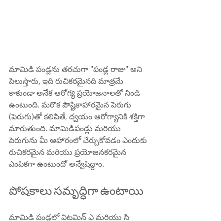
మామిడి పండ్లను తరచుగా "పండ్ల రాజు" అని 
పిలుస్తారు, ఇది రుచికరమైనది మాత్రమే 
కాకుండా అనేక ఆరోగ్య ప్రయోజనాలతో నిండి 
ఉంటుంది. మరొక పౌష్టికాహారమైన పెరుగు 
(పెరుగు)తో కలిపితే, ద్వయం ఆరోగ్యానికి శక్తిగా 
మారుతుంది. మామిడిపండ్లు మరియు 
పెరుగును మీ ఆహారంలో చేర్చుకోవడం ఎందుకు 
రుచికరమైన మరియు ప్రయోజనకరమైన 
ఎంపికగా ఉంటుందో అన్వేషిద్దాం.
పోషకాలు సమృద్ధిగా ఉంటాయి
మామిడి పండ్లలో విటమిన్ ఎ మరియు సి 