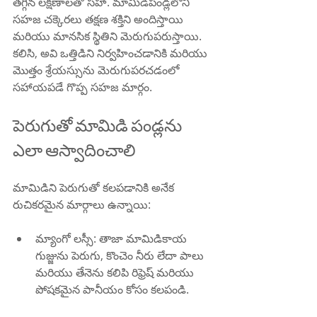
తగ్గిన లక్షణాలతో సహా. మామిడిపండ్లలోని 
సహజ చక్కెరలు తక్షణ శక్తిని అందిస్తాయి 
మరియు మానసిక స్థితిని మెరుగుపరుస్తాయి. 
కలిసి, అవి ఒత్తిడిని నిర్వహించడానికి మరియు 
మొత్తం శ్రేయస్సును మెరుగుపరచడంలో 
సహాయపడే గొప్ప సహజ మార్గం.
పెరుగుతో మామిడి పండ్లను 
ఎలా ఆస్వాదించాలి
మామిడిని పెరుగుతో కలపడానికి అనేక 
రుచికరమైన మార్గాలు ఉన్నాయి:
మ్యాంగో లస్సీ: తాజా మామిడికాయ 
గుజ్జును పెరుగు, కొంచెం నీరు లేదా పాలు 
మరియు తేనెను కలిపి రిఫ్రెష్ మరియు 
పోషకమైన పానీయం కోసం కలపండి.