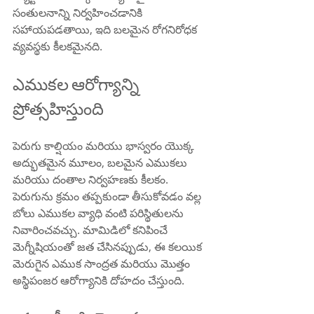
సంతులనాన్ని నిర్వహించడానికి 
సహాయపడతాయి, ఇది బలమైన రోగనిరోధక 
వ్యవస్థకు కీలకమైనది.
ఎముకల ఆరోగ్యాన్ని 
ప్రోత్సహిస్తుంది
పెరుగు కాల్షియం మరియు భాస్వరం యొక్క 
అద్భుతమైన మూలం, బలమైన ఎముకలు 
మరియు దంతాల నిర్వహణకు కీలకం. 
పెరుగును క్రమం తప్పకుండా తీసుకోవడం వల్ల 
బోలు ఎముకల వ్యాధి వంటి పరిస్థితులను 
నివారించవచ్చు. మామిడిలో కనిపించే 
మెగ్నీషియంతో జత చేసినప్పుడు, ఈ కలయిక 
మెరుగైన ఎముక సాంద్రత మరియు మొత్తం 
అస్థిపంజర ఆరోగ్యానికి దోహదం చేస్తుంది.