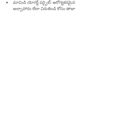
మామిడి యోగర్ట్ పర్ఫైట్: ఆరోగ్యకరమైన 
అల్పాహారం లేదా చిరుతిండి కోసం తాజా 
మామిడి ముక్కలను పెరుగు మరియు 
గ్రానోలాతో కలపండి.
మామిడి స్మూతీ: మామిడిపండ్లు మరియు 
పెరుగును అరటిపండు మరియు స్ప్లాష్ 
పాలుతో కలపండి.
సారాంశం
మీ ఆహారంలో పెరుగుతో మామిడి పండ్లను 
చేర్చడం వలన మెరుగైన జీర్ణక్రియ మరియు 
రోగనిరోధక మద్దతు నుండి మెరుగైన చర్మం 
మరియు ఎముకల ఆరోగ్యానికి అనేక ఆరోగ్య 
ప్రయోజనాలను అందించవచ్చు. ఈ కలయిక 
పోషకమైనది మాత్రమే కాదు, రుచికరమైనది 
కూడా, ఇది మీ భోజనానికి సంతోషకరమైన 