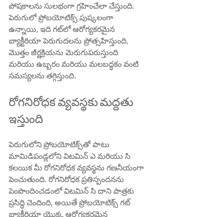
పోషకాలను సులభంగా గ్రహించేలా చేస్తుంది. 
పెరుగులో ప్రోబయోటిక్స్ పుష్కలంగా 
ఉన్నాయి, ఇది గట్‌లో ఆరోగ్యకరమైన 
బ్యాక్టీరియా పెరుగుదలను ప్రోత్సహిస్తుంది, 
మొత్తం జీర్ణక్రియను మెరుగుపరుస్తుంది 
మరియు ఉబ్బరం మరియు మలబద్ధకం వంటి 
సమస్యలను తగ్గిస్తుంది.
రోగనిరోధక వ్యవస్థకు మద్దతు 
ఇస్తుంది
పెరుగులోని ప్రోబయోటిక్స్‌తో పాటు 
మామిడిపండ్లలోని విటమిన్ ఎ మరియు సి 
కలయిక మీ రోగనిరోధక వ్యవస్థను గణనీయంగా 
పెంచుతుంది. రోగనిరోధక ప్రతిస్పందనను 
పెంపొందించడంలో విటమిన్ సి దాని పాత్రకు 
ప్రసిద్ధి చెందింది, అయితే ప్రోబయోటిక్స్ గట్ 
బ్యాక్టీరియా యొక్క ఆరోగ్యకరమైన 