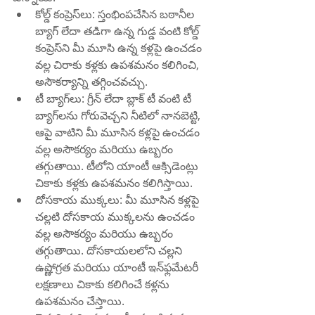
కోల్డ్ కంప్రెస్‌లు: స్తంభింపచేసిన బఠానీల 
బ్యాగ్ లేదా తడిగా ఉన్న గుడ్డ వంటి కోల్డ్ 
కంప్రెస్‌ని మీ మూసి ఉన్న కళ్లపై ఉంచడం 
వల్ల చిరాకు కళ్లకు ఉపశమనం కలిగించి, 
అసౌకర్యాన్ని తగ్గించవచ్చు.
టీ బ్యాగ్‌లు: గ్రీన్ లేదా బ్లాక్ టీ వంటి టీ 
బ్యాగ్‌లను గోరువెచ్చని నీటిలో నానబెట్టి, 
ఆపై వాటిని మీ మూసిన కళ్లపై ఉంచడం 
వల్ల అసౌకర్యం మరియు ఉబ్బరం 
తగ్గుతాయి. టీలోని యాంటీ ఆక్సిడెంట్లు 
చికాకు కళ్లకు ఉపశమనం కలిగిస్తాయి.
దోసకాయ ముక్కలు: మీ మూసిన కళ్లపై 
చల్లటి దోసకాయ ముక్కలను ఉంచడం 
వల్ల అసౌకర్యం మరియు ఉబ్బరం 
తగ్గుతాయి. దోసకాయలలోని చల్లని 
ఉష్ణోగ్రత మరియు యాంటీ ఇన్‌ఫ్లమేటరీ 
లక్షణాలు చికాకు కలిగించే కళ్లను 
ఉపశమనం చేస్తాయి.