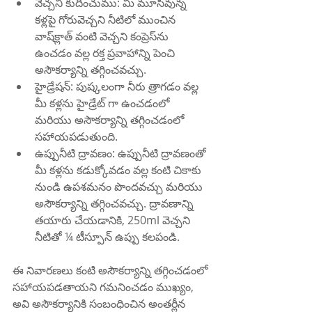
వెచ్చని కుదించుము: మీ మూసివున్న 
కళ్లపై గోరువెచ్చని నీటిలో ముంచిన 
వాష్‌క్లాత్ వంటి వెచ్చని కంప్రెస్‌ను 
ఉంచడం వల్ల రక్త ప్రవాహాన్ని పెంచి 
అసౌకర్యాన్ని తగ్గించవచ్చు.
హైడ్రేషన్: పుష్కలంగా నీరు త్రాగడం వల్ల 
మీ కళ్లను హైడ్రేట్ గా ఉంచడంలో 
మరియు అసౌకర్యాన్ని తగ్గించడంలో 
సహాయపడుతుంది.
ఉప్పునీటి ద్రావణం: ఉప్పునీటి ద్రావణంతో 
మీ కళ్లను కడుక్కోవడం వల్ల కంటి చికాకు 
నుండి ఉపశమనం పొందవచ్చు మరియు 
అసౌకర్యాన్ని తగ్గించవచ్చు. ద్రావణాన్ని 
తయారు చేయడానికి, 250ml వెచ్చని 
నీటితో ¼ టీస్పూన్ ఉప్పు కలపండి.
ఈ నివారణలు కంటి అసౌకర్యాన్ని తగ్గించడంలో 
సహాయపడతాయని గమనించడం ముఖ్యం, 
అవి అసౌకర్యానికి సంబంధించిన అంతర్లీన 