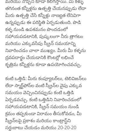
మరియు నొప్పిని కూడా కలిగిస్తాయి. మీ కళ్ళు 
తగినంత కన్నీళ్లను ఉత్పత్తి చేయనప్పుడు లేదా 
మీరు ఉత్పత్తి చేసే కన్నీళ్లు నాణ్యత లేనివిగా 
ఉన్నప్పుడు ఈ పరిస్థితి ఏర్పడుతుంది. పొడి 
కళ్ళ నుండి ఉపశమనం పొందడంలో 
సహాయపడటానికి, పుష్కలంగా నీరు త్రాగటం 
మరియు ఎక్కువసేపు స్క్రీన్ సమయాన్ని 
నివారించడం చాలా ముఖ్యం. మీరు మీ కళ్ళను 
ద్రవపదార్థం చేయడానికి కౌంటర్లో లభించే 
కృత్రిమ కన్నీళ్లను కూడా ఉపయోగించవచ్చు.
కంటి ఒత్తిడి: మీరు కంప్యూటర్‌లు, టెలివిజన్‌లు 
లేదా స్మార్ట్‌ఫోన్‌ల వంటి స్క్రీన్‌ల వైపు ఎక్కువ 
సమయం వెచ్చించినప్పుడు కంటి ఒత్తిడి 
ఏర్పడవచ్చు. కంటి ఒత్తిడిని నివారించడంలో 
సహాయపడటానికి, స్క్రీన్ సమయం నుండి 
క్రమం తప్పకుండా విరామం తీసుకోవడం, మీ 
స్క్రీన్‌లపై ప్రకాశం మరియు కాంట్రాస్ట్‌ని 
సర్దుబాటు చేయడం మరియు 20-20-20 