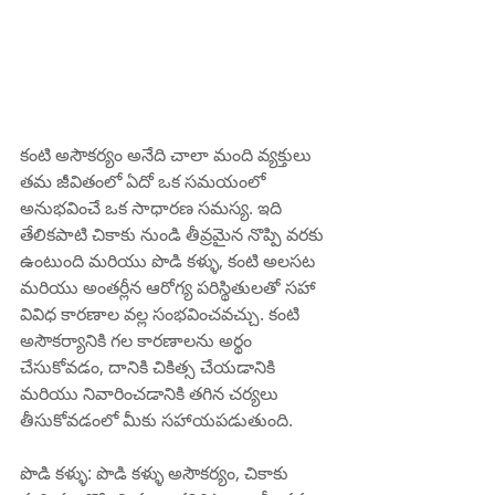
కంటి అసౌకర్యం అనేది చాలా మంది వ్యక్తులు 
తమ జీవితంలో ఏదో ఒక సమయంలో 
అనుభవించే ఒక సాధారణ సమస్య. ఇది 
తేలికపాటి చికాకు నుండి తీవ్రమైన నొప్పి వరకు 
ఉంటుంది మరియు పొడి కళ్ళు, కంటి అలసట 
మరియు అంతర్లీన ఆరోగ్య పరిస్థితులతో సహా 
వివిధ కారణాల వల్ల సంభవించవచ్చు. కంటి 
అసౌకర్యానికి గల కారణాలను అర్థం 
చేసుకోవడం, దానికి చికిత్స చేయడానికి 
మరియు నివారించడానికి తగిన చర్యలు 
తీసుకోవడంలో మీకు సహాయపడుతుంది.
పొడి కళ్ళు: పొడి కళ్ళు అసౌకర్యం, చికాకు 