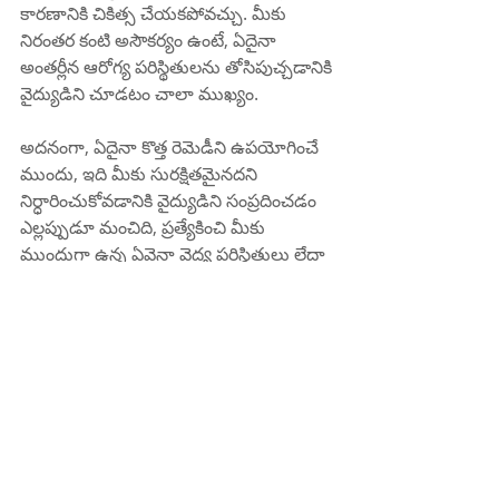
కారణానికి చికిత్స చేయకపోవచ్చు. మీకు 
నిరంతర కంటి అసౌకర్యం ఉంటే, ఏదైనా 
అంతర్లీన ఆరోగ్య పరిస్థితులను తోసిపుచ్చడానికి 
వైద్యుడిని చూడటం చాలా ముఖ్యం.
అదనంగా, ఏదైనా కొత్త రెమెడీని ఉపయోగించే 
ముందు, ఇది మీకు సురక్షితమైనదని 
నిర్ధారించుకోవడానికి వైద్యుడిని సంప్రదించడం 
ఎల్లప్పుడూ మంచిది, ప్రత్యేకించి మీకు 
ముందుగా ఉన్న ఏవైనా వైద్య పరిస్థితులు లేదా 
అలెర్జీలు ఉంటే.
డాక్టర్ కరుటూరి సుబ్రహ్మణ్యం, MD, FRCP 
(లండన్), FACP (అమెరికా)
ఇంటర్నల్ మెడిసిన్ స్పెషలిస్ట్ 
కిఫి హాస్పిటల్ 
దానవాయి పేట
రాజమండ్రి 