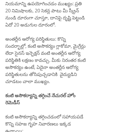
నియమాన్ని ఉపయోగించడం ముఖ్యం: ప్రతి 
20 నిమిషాలకు, 20 సెకన్ల పాటు మీ స్క్రీన్ 
నుండి దూరంగా చూస్తూ, దానిపై దృష్టి పెట్టండి 
ఏదో 20 అడుగుల దూరంలో.
అంతర్లీన ఆరోగ్య పరిస్థితులు: కొన్ని 
సందర్భాల్లో, కంటి అసౌకర్యం గ్లాకోమా, మైగ్రేన్లు 
లేదా సైనస్ ఇన్ఫెక్షన్ వంటి అంతర్లీన ఆరోగ్య 
పరిస్థితికి లక్షణం కావచ్చు. మీకు నిరంతర కంటి 
అసౌకర్యం ఉంటే, ఏదైనా అంతర్లీన ఆరోగ్య 
పరిస్థితులను తోసిపుచ్చడానికి  వైద్యుడిని 
చూడటం చాలా ముఖ్యం.
కంటి అసౌకర్యాన్ని తగ్గించే నేచురల్ హోం 
రెమెడీస్
కంటి అసౌకర్యాన్ని తగ్గించడంలో సహాయపడే 
కొన్ని సహజ గృహ నివారణలు ఇక్కడ 
ఉన్నాయి: