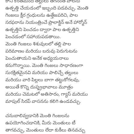
కానీ కొంతమంది తల్లులు తగినంత పాలను 
ఉత్పత్తి చేయడంలో ఇబ్బంది పడవచ్చు. మెంతి 
గింజలు క్షీర గ్రంధులను ఉత్తేజపరిచి, పాల 
సరఫరాను నియంత్రించే ప్రొలాక్టిన్ అనే హార్మోన్ 
ఉత్పత్తిని పెంచడం ద్వారా పాల ఉత్పత్తిని 
పెంచడంలో సహాయపడతాయి.
మెంతి గింజలు శిశువులలో తల్లి పాల 
పరిమాణం మరియు బరువు పెరుగుటను 
పెంచుతాయని అనేక అధ్యయనాలు 
కనుగొన్నాయి. మెంతి గింజలు సాధారణంగా 
సురక్షితమైనవి మరియు పాలిచ్చే తల్లులు 
మరియు వారి పిల్లలు బాగా తట్టుకోగలవు, 
అయితే కొన్ని దుష్ప్రభావాలు మూత్రం 
మరియు చెమటలో అతిసారం, గ్యాస్ మరియు 
మాపుల్ సిరప్ వాసనను కలిగి ఉండవచ్చు.
చనుబాలివ్వడానికి మెంతి గింజలను 
ఉపయోగించడానికి, మీరు మెంతులు టీ 
తాగవచ్చు, మెంతులు లేదా కుకీలు తినవచ్చు 