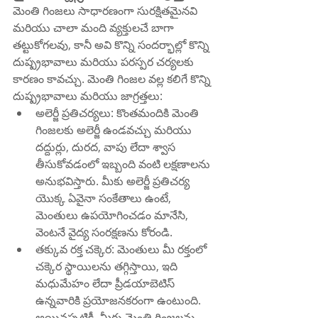
మెంతి గింజలు సాధారణంగా సురక్షితమైనవి 
మరియు చాలా మంది వ్యక్తులచే బాగా 
తట్టుకోగలవు, కానీ అవి కొన్ని సందర్భాల్లో కొన్ని 
దుష్ప్రభావాలు మరియు పరస్పర చర్యలకు 
కారణం కావచ్చు. మెంతి గింజల వల్ల కలిగే కొన్ని 
దుష్ప్రభావాలు మరియు జాగ్రత్తలు:
అలెర్జీ ప్రతిచర్యలు: కొంతమందికి మెంతి 
గింజలకు అలెర్జీ ఉండవచ్చు మరియు 
దద్దుర్లు, దురద, వాపు లేదా శ్వాస 
తీసుకోవడంలో ఇబ్బంది వంటి లక్షణాలను 
అనుభవిస్తారు. మీకు అలెర్జీ ప్రతిచర్య 
యొక్క ఏవైనా సంకేతాలు ఉంటే, 
మెంతులు ఉపయోగించడం మానేసి, 
వెంటనే వైద్య సంరక్షణను కోరండి.
తక్కువ రక్త చక్కెర: మెంతులు మీ రక్తంలో 
చక్కెర స్థాయిలను తగ్గిస్తాయి, ఇది 
మధుమేహం లేదా ప్రీడయాబెటిస్ 
ఉన్నవారికి ప్రయోజనకరంగా ఉంటుంది. 
అయినప్పటికీ, మీరు మెంతి గింజలను 