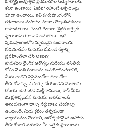
హార్మోన్ల ఉత్పత్తిని ప్రేరేపించగల సమ్మేళనాలను 
కలిగి ఉంటాయి. వీటిలో యాంటీ ఆక్సిడెంట్లు 
కూడా ఉంటాయి, ఇవి పురుషాంగంలోని 
రక్తనాళాలు మరియు నరాలు దెబ్బతినకుండా 
కాపాడతాయి. మెంతి గింజలు నైట్రిక్ ఆక్సైడ్ 
స్థాయిలను కూడా పెంచుతాయి, ఇది 
పురుషాంగంలోని మృదువైన కండరాలను 
సడలించడం మరియు మరింత రక్తాన్ని 
ప్రవహించేలా చేసే అణువు.
పురుషుల లైంగిక ఆరోగ్యం మరియు పనితీరు 
కోసం మెంతి గింజలను ఉపయోగించడానికి, 
మీరు వాటిని సప్లిమెంట్‌గా లేదా టీగా 
తీసుకోవచ్చు. సిఫార్సు చేయబడిన మోతాదు 
రోజుకు 500-600 మిల్లీగ్రాములు, కానీ మీరు 
మీ ప్రతిస్పందన మరియు అవసరాలకు 
అనుగుణంగా దాన్ని సర్దుబాటు చేయాల్సి 
ఉంటుంది. మీరు క్రమం తప్పకుండా 
వ్యాయామం చేయాలి, ఆరోగ్యకరమైన ఆహారం 
తీసుకోవాలి మరియు మీ ఒత్తిడి స్థాయిలను 