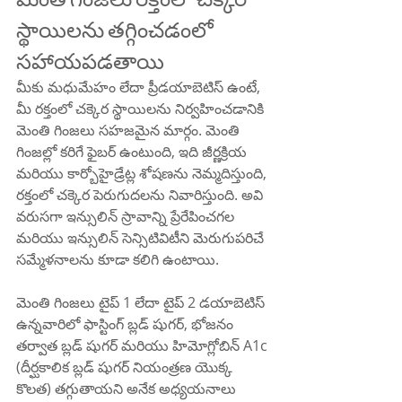
స్థాయిలను తగ్గించడంలో 
సహాయపడతాయి
మీకు మధుమేహం లేదా ప్రీడయాబెటిస్ ఉంటే, 
మీ రక్తంలో చక్కెర స్థాయిలను నిర్వహించడానికి 
మెంతి గింజలు సహజమైన మార్గం. మెంతి 
గింజల్లో కరిగే ఫైబర్ ఉంటుంది, ఇది జీర్ణక్రియ 
మరియు కార్బోహైడ్రేట్ల శోషణను నెమ్మదిస్తుంది, 
రక్తంలో చక్కెర పెరుగుదలను నివారిస్తుంది. అవి 
వరుసగా ఇన్సులిన్ స్రావాన్ని ప్రేరేపించగల 
మరియు ఇన్సులిన్ సెన్సిటివిటీని మెరుగుపరిచే 
సమ్మేళనాలను కూడా కలిగి ఉంటాయి.
మెంతి గింజలు టైప్ 1 లేదా టైప్ 2 డయాబెటిస్ 
ఉన్నవారిలో ఫాస్టింగ్ బ్లడ్ షుగర్, భోజనం 
తర్వాత బ్లడ్ షుగర్ మరియు హిమోగ్లోబిన్ A1c 
(దీర్ఘకాలిక బ్లడ్ షుగర్ నియంత్రణ యొక్క 
కొలత) తగ్గుతాయని అనేక అధ్యయనాలు 