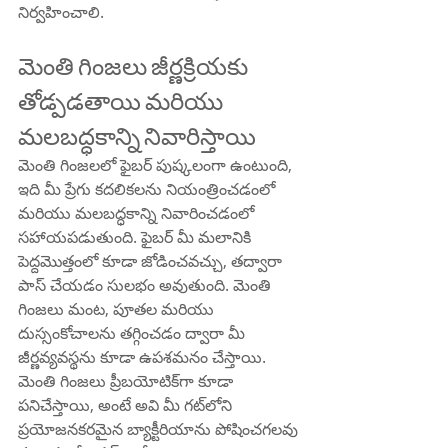
నిర్వహించాలి.
మెంతి గింజలు జీర్ణక్రియకు 
తోడ్పడతాయి మరియు 
మలబద్ధకాన్ని నివారిస్తాయి
మెంతి గింజలలో ఫైబర్ పుష్కలంగా ఉంటుంది, 
ఇది మీ ప్రేగు కదలికలను నియంత్రించడంలో 
మరియు మలబద్ధకాన్ని నివారించడంలో 
సహాయపడుతుంది. ఫైబర్ మీ మలానికి 
పెద్దమొత్తంలో కూడా జోడించవచ్చు, తద్వారా 
పాస్ చేయడం సులభం అవుతుంది. మెంతి 
గింజలు మంట, పూతల మరియు 
దుస్సంకోచాలను తగ్గించడం ద్వారా మీ 
జీర్ణవ్యవస్థను కూడా ఉపశమనం చేస్తాయి.
మెంతి గింజలు ప్రీబయోటిక్‌గా కూడా 
పనిచేస్తాయి, అంటే అవి మీ గట్‌లోని 
ప్రయోజనకరమైన బ్యాక్టీరియాను పోషించగలవు 