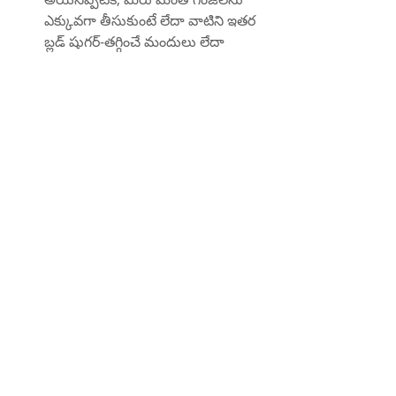
ఎక్కువగా తీసుకుంటే లేదా వాటిని ఇతర 
బ్లడ్ షుగర్-తగ్గించే మందులు లేదా 
సప్లిమెంట్లతో కలిపితే, మీరు 
హైపోగ్లైసీమియా లేదా తక్కువ రక్త 
చక్కెరను అనుభవించవచ్చు. 
హైపోగ్లైసీమియా యొక్క లక్షణాలు 
మైకము, తలనొప్పి, అలసట, చెమట లేదా 
గందరగోళం. మీకు రక్తంలో చక్కెర 
తక్కువగా ఉంటే, చక్కెరతో కూడిన ఏదైనా 
తినండి లేదా త్రాగండి మరియు మీ 
రక్తంలో చక్కెర స్థాయిలను పర్యవేక్షించండి. 
మెంతి గింజలు లేదా మందుల 
మోతాదును సర్దుబాటు చేయడం గురించి 
మీరు మీ వైద్యుడితో కూడా మాట్లాడాలి.
బ్లీడింగ్ డిజార్డర్స్: మెంతి గింజలు మీ 
రక్తాన్ని పలుచగా మరియు రక్తం 
గడ్డకట్టడాన్ని నివారిస్తాయి, ఇది మీ గుండె 
ఆరోగ్యానికి మంచిది. అయినప్పటికీ, 