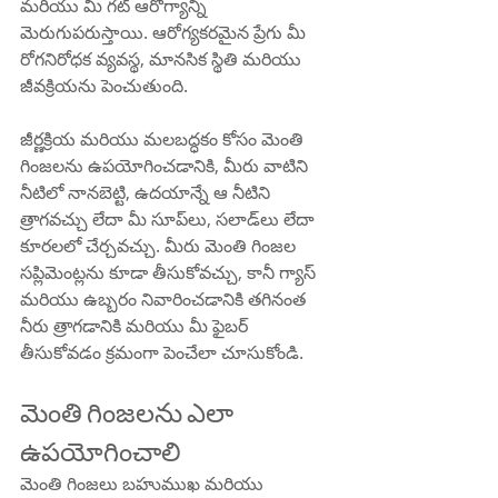
మరియు మీ గట్ ఆరోగ్యాన్ని 
మెరుగుపరుస్తాయి. ఆరోగ్యకరమైన ప్రేగు మీ 
రోగనిరోధక వ్యవస్థ, మానసిక స్థితి మరియు 
జీవక్రియను పెంచుతుంది.
జీర్ణక్రియ మరియు మలబద్ధకం కోసం మెంతి 
గింజలను ఉపయోగించడానికి, మీరు వాటిని 
నీటిలో నానబెట్టి, ఉదయాన్నే ఆ నీటిని 
త్రాగవచ్చు లేదా మీ సూప్‌లు, సలాడ్‌లు లేదా 
కూరలలో చేర్చవచ్చు. మీరు మెంతి గింజల 
సప్లిమెంట్లను కూడా తీసుకోవచ్చు, కానీ గ్యాస్ 
మరియు ఉబ్బరం నివారించడానికి తగినంత 
నీరు త్రాగడానికి మరియు మీ ఫైబర్ 
తీసుకోవడం క్రమంగా పెంచేలా చూసుకోండి.
మెంతి గింజలను ఎలా 
ఉపయోగించాలి
మెంతి గింజలు బహుముఖ మరియు 