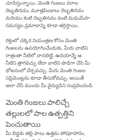
చూపిస్తున్నాయి. మెంతి గింజలు నరాల 
దెబ్బతినడం, మూత్రపిండాలు దెబ్బతినడం 
మరియు కంటి దెబ్బతినడం వంటి మధుమేహ 
సమస్యల ప్రమాదాన్ని కూడా తగ్గిస్తాయి.
రక్తంలో చక్కెర నియంత్రణ కోసం మెంతి 
గింజలను ఉపయోగించేందుకు, మీరు వాటిని 
రాత్రంతా నీటిలో నానబెట్టి, ఉదయాన్నే ఆ 
నీటిని త్రాగవచ్చు లేదా వాటిని పొడిగా చేసి మీ 
భోజనంలో చేర్చవచ్చు. మీరు మెంతి గింజల 
సప్లిమెంట్లను కూడా తీసుకోవచ్చు, అయితే 
అలా చేసే ముందు మీ వైద్యుడిని సంప్రదించండి.
మెంతి గింజలు పాలిచ్చే 
తల్లులలో పాల ఉత్పత్తిని 
పెంచుతాయి
మీ బిడ్డకు తల్లి పాలు ఉత్తమ పోషకాహారం, 