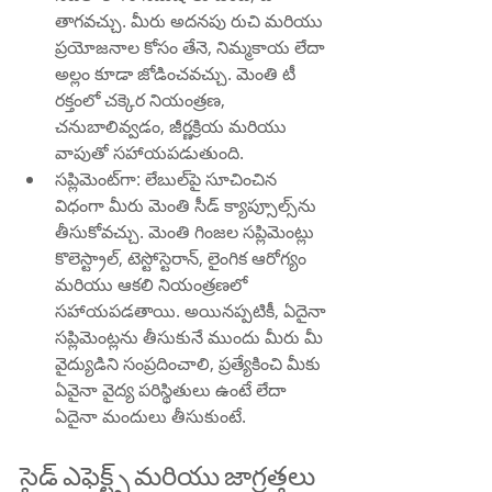
తాగవచ్చు. మీరు అదనపు రుచి మరియు 
ప్రయోజనాల కోసం తేనె, నిమ్మకాయ లేదా 
అల్లం కూడా జోడించవచ్చు. మెంతి టీ 
రక్తంలో చక్కెర నియంత్రణ, 
చనుబాలివ్వడం, జీర్ణక్రియ మరియు 
వాపుతో సహాయపడుతుంది.
సప్లిమెంట్‌గా: లేబుల్‌పై సూచించిన 
విధంగా మీరు మెంతి సీడ్ క్యాప్సూల్స్‌ను 
తీసుకోవచ్చు. మెంతి గింజల సప్లిమెంట్లు 
కొలెస్ట్రాల్, టెస్టోస్టెరాన్, లైంగిక ఆరోగ్యం 
మరియు ఆకలి నియంత్రణలో 
సహాయపడతాయి. అయినప్పటికీ, ఏదైనా 
సప్లిమెంట్లను తీసుకునే ముందు మీరు మీ 
వైద్యుడిని సంప్రదించాలి, ప్రత్యేకించి మీకు 
ఏవైనా వైద్య పరిస్థితులు ఉంటే లేదా 
ఏదైనా మందులు తీసుకుంటే.
సైడ్ ఎఫెక్ట్స్ మరియు జాగ్రత్తలు