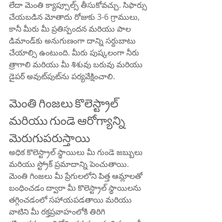
లేదా మెంతి క్యాప్సూల్స్ తీసుకోవచ్చు. సిఫార్సు 
చేయబడిన మోతాదు రోజుకు 3-6 గ్రాములు, 
కానీ మీరు మీ ప్రతిస్పందన మరియు పాల 
డిమాండ్‌కు అనుగుణంగా దాన్ని సర్దుబాటు 
చేయాల్సి ఉంటుంది. మీరు పుష్కలంగా నీరు 
త్రాగాలి మరియు మీ శిశువు బరువు మరియు 
డైపర్ అవుట్‌పుట్‌ను పర్యవేక్షించాలి.
మెంతి గింజలు కొలెస్ట్రాల్ 
మరియు గుండె ఆరోగ్యాన్ని 
మెరుగుపరుస్తాయి
అధిక కొలెస్ట్రాల్ స్థాయిలు మీ గుండె జబ్బులు 
మరియు స్ట్రోక్ ప్రమాదాన్ని పెంచుతాయి. 
మెంతి గింజలు మీ ప్రేగులలోని పిత్త ఆమ్లాలతో 
బంధించడం ద్వారా మీ కొలెస్ట్రాల్ స్థాయిలను 
తగ్గించడంలో సహాయపడతాయి మరియు 
వాటిని మీ రక్తప్రవాహంలోకి తిరిగి 