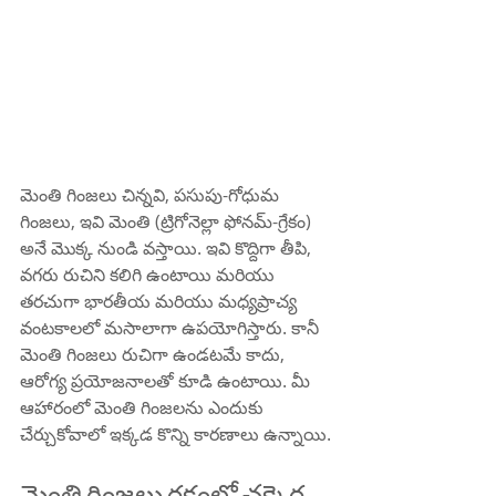
మెంతి గింజలు చిన్నవి, పసుపు-గోధుమ 
గింజలు, ఇవి మెంతి (ట్రిగోనెల్లా ఫోనమ్-గ్రేకం) 
అనే మొక్క నుండి వస్తాయి. ఇవి కొద్దిగా తీపి, 
వగరు రుచిని కలిగి ఉంటాయి మరియు 
తరచుగా భారతీయ మరియు మధ్యప్రాచ్య 
వంటకాలలో మసాలాగా ఉపయోగిస్తారు. కానీ 
మెంతి గింజలు రుచిగా ఉండటమే కాదు, 
ఆరోగ్య ప్రయోజనాలతో కూడి ఉంటాయి. మీ 
ఆహారంలో మెంతి గింజలను ఎందుకు 
చేర్చుకోవాలో ఇక్కడ కొన్ని కారణాలు ఉన్నాయి.
మెంతి గింజలు రక్తంలో చక్కెర 