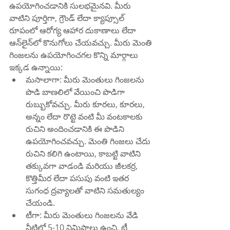
ఉపయోగించడానికి సులభమైనవి. మీరు 
వాటిని పూర్తిగా, గ్రౌండ్ లేదా క్యాప్సూల్ 
రూపంలో ఆరోగ్య ఆహార దుకాణాలు లేదా 
ఆన్‌లైన్‌లో కొనుగోలు చేయవచ్చు. మీరు మెంతి 
గింజలను ఉపయోగించగల కొన్ని మార్గాలు 
ఇక్కడ ఉన్నాయి:
మసాలాగా: మీరు మెంతులు గింజలను 
పొడి బాణలిలో వేయించి పొడిగా 
రుబ్బుకోవచ్చు. మీరు కూరలు, కూరలు, 
అన్నం లేదా రొట్టె వంటి మీ వంటకాలకు 
రుచిని అందించడానికి ఈ పొడిని 
ఉపయోగించవచ్చు. మెంతి గింజలు చేదు 
రుచిని కలిగి ఉంటాయి, కాబట్టి వాటిని 
తక్కువగా వాడండి మరియు జీలకర్ర, 
కొత్తిమీర లేదా పసుపు వంటి ఇతర 
సుగంధ ద్రవ్యాలతో వాటిని సమతుల్యం 
చేయండి.
టీగా: మీరు మెంతులు గింజలను వేడి 
నీటిలో 5-10 నిమిషాలు ఉంచి, టీ 