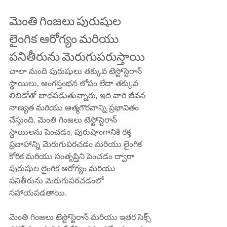
మెంతి గింజలు పురుషుల 
లైంగిక ఆరోగ్యం మరియు 
పనితీరును మెరుగుపరుస్తాయి
చాలా మంది పురుషులు తక్కువ టెస్టోస్టెరాన్ 
స్థాయిలు, అంగస్తంభన లోపం లేదా తక్కువ 
లిబిడోతో బాధపడుతున్నారు, ఇది వారి జీవన 
నాణ్యత మరియు ఆత్మగౌరవాన్ని ప్రభావితం 
చేస్తుంది. మెంతి గింజలు టెస్టోస్టెరాన్ 
స్థాయిలను పెంచడం, పురుషాంగానికి రక్త 
ప్రవాహాన్ని మెరుగుపరచడం మరియు లైంగిక 
కోరిక మరియు సంతృప్తిని పెంచడం ద్వారా 
పురుషుల లైంగిక ఆరోగ్యం మరియు 
పనితీరును మెరుగుపరచడంలో 
సహాయపడతాయి.
మెంతి గింజలు టెస్టోస్టెరాన్ మరియు ఇతర సెక్స్ 