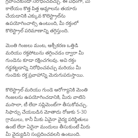
గ్రహించకుండా నిరోధించవచ్చు. ఈ విధంగా, మీ 
కాలేయం కొత్త పిత్త ఆమ్లాలను తయారు 
చేయడానికి ఎక్కువ కొలెస్ట్రాల్‌ను 
ఉపయోగించాల్సి ఉంటుంది, మీ రక్తంలో 
కొలెస్ట్రాల్ పరిమాణాన్ని తగ్గిస్తుంది.
మెంతి గింజలు మంట, ఆక్సీకరణ ఒత్తిడి 
మరియు రక్తపోటును తగ్గించడం ద్వారా మీ 
గుండెను కూడా రక్షించగలవు. అవి రక్తం 
గడ్డకట్టడాన్ని నిరోధించవచ్చు మరియు మీ 
గుండెకు రక్త ప్రవాహాన్ని మెరుగుపరుస్తాయి.
కొలెస్ట్రాల్ మరియు గుండె ఆరోగ్యానికి మెంతి 
గింజలను ఉపయోగించడానికి, మీరు వాటిని 
మసాలా, టీ లేదా సప్లిమెంట్‌గా తీసుకోవచ్చు. 
సిఫార్సు చేయబడిన మోతాదు రోజుకు 5-30 
గ్రాములు, కానీ మీకు ఏవైనా వైద్య పరిస్థితులు 
ఉంటే లేదా ఏదైనా మందులు తీసుకుంటే మీరు 
మీ వైద్యుడిని సంప్రదించవలసి ఉంటుంది.