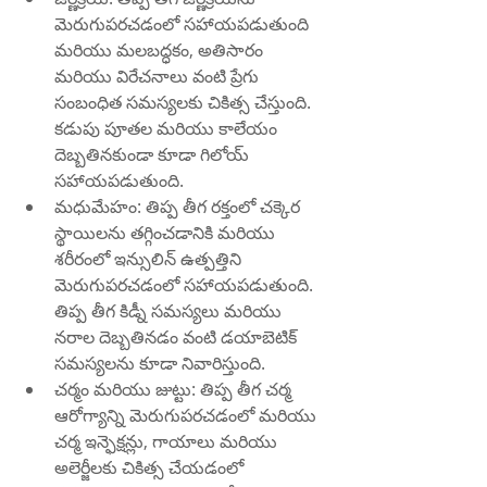
మెరుగుపరచడంలో సహాయపడుతుంది 
మరియు మలబద్ధకం, అతిసారం 
మరియు విరేచనాలు వంటి ప్రేగు 
సంబంధిత సమస్యలకు చికిత్స చేస్తుంది. 
కడుపు పూతల మరియు కాలేయం 
దెబ్బతినకుండా కూడా గిలోయ్ 
సహాయపడుతుంది.
మధుమేహం: తిప్ప తీగ రక్తంలో చక్కెర 
స్థాయిలను తగ్గించడానికి మరియు 
శరీరంలో ఇన్సులిన్ ఉత్పత్తిని 
మెరుగుపరచడంలో సహాయపడుతుంది. 
తిప్ప తీగ కిడ్నీ సమస్యలు మరియు 
నరాల దెబ్బతినడం వంటి డయాబెటిక్ 
సమస్యలను కూడా నివారిస్తుంది.
చర్మం మరియు జుట్టు: తిప్ప తీగ చర్మ 
ఆరోగ్యాన్ని మెరుగుపరచడంలో మరియు 
చర్మ ఇన్ఫెక్షన్లు, గాయాలు మరియు 
అలెర్జీలకు చికిత్స చేయడంలో 