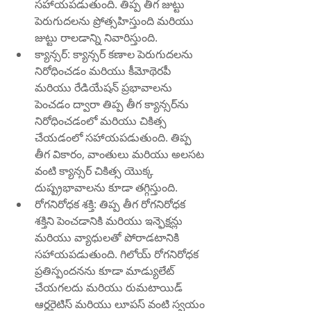
సహాయపడుతుంది. తిప్ప తీగ జుట్టు 
పెరుగుదలను ప్రోత్సహిస్తుంది మరియు 
జుట్టు రాలడాన్ని నివారిస్తుంది.
క్యాన్సర్: క్యాన్సర్ కణాల పెరుగుదలను 
నిరోధించడం మరియు కీమోథెరపీ 
మరియు రేడియేషన్ ప్రభావాలను 
పెంచడం ద్వారా తిప్ప తీగ క్యాన్సర్‌ను 
నిరోధించడంలో మరియు చికిత్స 
చేయడంలో సహాయపడుతుంది. తిప్ప 
తీగ వికారం, వాంతులు మరియు అలసట 
వంటి క్యాన్సర్ చికిత్స యొక్క 
దుష్ప్రభావాలను కూడా తగ్గిస్తుంది.
రోగనిరోధక శక్తి: తిప్ప తీగ రోగనిరోధక 
శక్తిని పెంచడానికి మరియు ఇన్ఫెక్షన్లు 
మరియు వ్యాధులతో పోరాడటానికి 
సహాయపడుతుంది. గిలోయ్ రోగనిరోధక 
ప్రతిస్పందనను కూడా మాడ్యులేట్ 
చేయగలదు మరియు రుమటాయిడ్ 
ఆర్థరైటిస్ మరియు లూపస్ వంటి స్వయం 