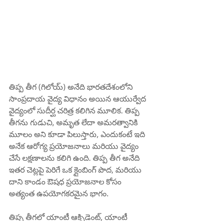
తిప్ప తీగ (గిలోయ్) అనేది భారతదేశంలోని 
సాంప్రదాయ వైద్య విధానం అయిన ఆయుర్వేద 
వైద్యంలో సుదీర్ఘ చరిత్ర కలిగిన మూలిక. తిప్ప 
తీగను గుడుచి, అమృత లేదా అమరత్వానికి 
మూలం అని కూడా పిలుస్తారు, ఎందుకంటే ఇది 
అనేక ఆరోగ్య ప్రయోజనాలు మరియు వైద్యం 
చేసే లక్షణాలను కలిగి ఉంది. తిప్ప తీగ అనేది 
ఇతర చెట్లపై పెరిగే ఒక క్లైంబింగ్ పొద, మరియు 
దాని కాండం ఔషధ ప్రయోజనాల కోసం 
అత్యంత ఉపయోగకరమైన భాగం.
తిప్ప తీగ‌లో యాంటీ ఆక్సిడెంట్, యాంటీ 