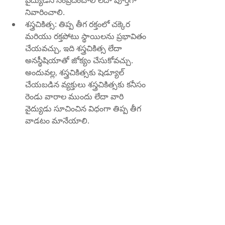
వైద్యుడిని సంప్రదించాలి లేదా పూర్తిగా 
నివారించాలి.
శస్త్రచికిత్స: తిప్ప తీగ రక్తంలో చక్కెర 
మరియు రక్తపోటు స్థాయిలను ప్రభావితం 
చేయవచ్చు, ఇది శస్త్రచికిత్స లేదా 
అనస్థీషియాతో జోక్యం చేసుకోవచ్చు. 
అందువల్ల, శస్త్రచికిత్సకు షెడ్యూల్ 
చేయబడిన వ్యక్తులు శస్త్రచికిత్సకు కనీసం 
రెండు వారాల ముందు లేదా వారి 
వైద్యుడు సూచించిన విధంగా తిప్ప తీగ 
వాడటం మానేయాలి.
సారాంశం
తిప్ప తీగ అనేక ఆరోగ్య ప్రయోజనాలను 
మరియు వైద్యం చేసే లక్షణాలను కలిగి ఉన్న 
ఒక మూలిక. ఇది జ్వరం, జీర్ణక్రియ, 
మధుమేహం, చర్మం మరియు జుట్టు, క్యాన్సర్ 
మరియు రోగనిరోధక శక్తి వంటి వివిధ వ్యాధులు 
మరియు పరిస్థితులకు చికిత్స చేయడంలో 