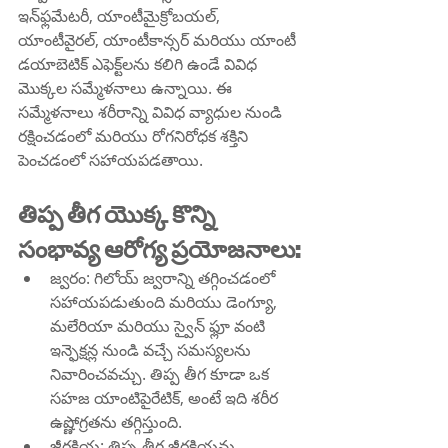
ఇన్‌ఫ్లమేటరీ, యాంటీమైక్రోబయల్, 
యాంటీవైరల్, యాంటీకాన్సర్ మరియు యాంటీ 
డయాబెటిక్ ఎఫెక్ట్‌లను కలిగి ఉండే వివిధ 
మొక్కల సమ్మేళనాలు ఉన్నాయి. ఈ 
సమ్మేళనాలు శరీరాన్ని వివిధ వ్యాధుల నుండి 
రక్షించడంలో మరియు రోగనిరోధక శక్తిని 
పెంచడంలో సహాయపడతాయి. 
తిప్ప తీగ యొక్క కొన్ని 
సంభావ్య ఆరోగ్య ప్రయోజనాలు:
జ్వరం: గిలోయ్ జ్వరాన్ని తగ్గించడంలో 
సహాయపడుతుంది మరియు డెంగ్యూ, 
మలేరియా మరియు స్వైన్ ఫ్లూ వంటి 
ఇన్ఫెక్షన్ల నుండి వచ్చే సమస్యలను 
నివారించవచ్చు. తిప్ప తీగ కూడా ఒక 
సహజ యాంటిపైరేటిక్, అంటే ఇది శరీర 
ఉష్ణోగ్రతను తగ్గిస్తుంది.
జీర్ణక్రియ: తిప్ప తీగ జీర్ణక్రియను 