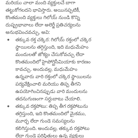
మరియు చాలా మంది వ్యక్తులచే బాగా 
తట్టుకోగలదని భావిస్తారు. అయినప్పటికీ, 
కొంతమంది వ్యక్తులు గిలోయ్ నుండి కొన్ని 
దుష్ప్రభావాలు లేదా అలెర్జీ ప్రతిచర్యలను 
అనుభవించవచ్చు, అవి:
తక్కువ రక్త చక్కెర: గిలోయ్ రక్తంలో చక్కెర 
స్థాయిలను తగ్గిస్తుంది, ఇది మధుమేహం 
మందులతో జోక్యం చేసుకోవచ్చు లేదా 
కొంతమందిలో హైపోగ్లైసీమియాకు కారణం 
కావచ్చు. అందువల్ల, మధుమేహం 
ఉన్నవారు వారి రక్తంలో చక్కెర స్థాయిలను 
పర్యవేక్షించాలి మరియు తిప్ప తీగ‌ని 
ఉపయోగించినప్పుడు వారి మందులను 
తదనుగుణంగా సర్దుబాటు చేయాలి.
తక్కువ రక్తపోటు: తిప్ప తీగ రక్తపోటును 
తగ్గిస్తుంది, ఇది కొంతమందిలో మైకము, 
మూర్ఛ లేదా గుండె సమస్యలను 
కలిగిస్తుంది. అందువల్ల, తక్కువ రక్తపోటు 
లేదా గుండె పరిస్థితులు ఉన్న వ్యక్తులు 