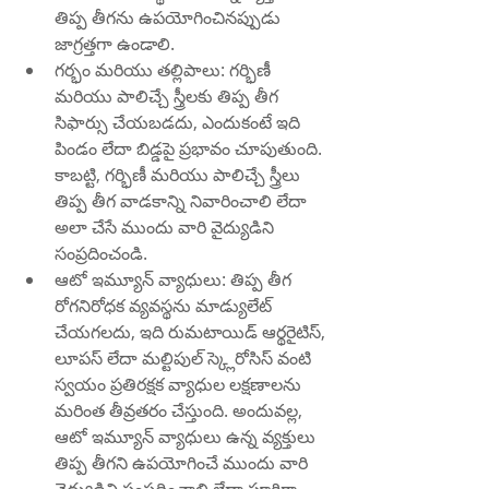
తిప్ప తీగ‌ను ఉపయోగించినప్పుడు 
జాగ్రత్తగా ఉండాలి.
గర్భం మరియు తల్లిపాలు: గర్భిణీ 
మరియు పాలిచ్చే స్త్రీలకు తిప్ప తీగ 
సిఫార్సు చేయబడదు, ఎందుకంటే ఇది 
పిండం లేదా బిడ్డపై ప్రభావం చూపుతుంది. 
కాబట్టి, గర్భిణీ మరియు పాలిచ్చే స్త్రీలు 
తిప్ప తీగ వాడకాన్ని నివారించాలి లేదా 
అలా చేసే ముందు వారి వైద్యుడిని 
సంప్రదించండి.
ఆటో ఇమ్యూన్ వ్యాధులు: తిప్ప తీగ 
రోగనిరోధక వ్యవస్థను మాడ్యులేట్ 
చేయగలదు, ఇది రుమటాయిడ్ ఆర్థరైటిస్, 
లూపస్ లేదా మల్టిపుల్ స్క్లెరోసిస్ వంటి 
స్వయం ప్రతిరక్షక వ్యాధుల లక్షణాలను 
మరింత తీవ్రతరం చేస్తుంది. అందువల్ల, 
ఆటో ఇమ్యూన్ వ్యాధులు ఉన్న వ్యక్తులు 
తిప్ప తీగ‌ని ఉపయోగించే ముందు వారి 