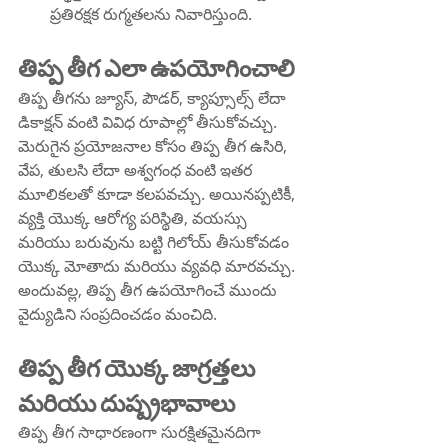
ప్రతిరక్షక రుగ్మతలను నివారిస్తుంది.
తిప్ప తీగ ఎలా ఉపయోగించాలి
తిప్ప తీగ‌ను జ్యూస్, పౌడర్, క్యాప్సూల్స్ లేదా 
డికాక్షన్ వంటి వివిధ రూపాల్లో తీసుకోవచ్చు. 
మెరుగైన ప్రయోజనాల కోసం తిప్ప తీగ ఉసిరి, 
వేప, తులసి లేదా అశ్వగంధ వంటి ఇతర 
మూలికలతో కూడా కలపవచ్చు. అయినప్పటికీ, 
వ్యక్తి యొక్క ఆరోగ్య పరిస్థితి, వయస్సు 
మరియు బరువును బట్టి గిలోయ్ తీసుకోవడం 
యొక్క మోతాదు మరియు వ్యవధి మారవచ్చు. 
అందువల్ల, తిప్ప తీగ ఉపయోగించే ముందు 
వైద్యుడిని సంప్రదించడం మంచిది.
తిప్ప తీగ యొక్క జాగ్రత్తలు 
మరియు దుష్ప్రభావాలు
తిప్ప తీగ సాధారణంగా సురక్షితమైనదిగా 