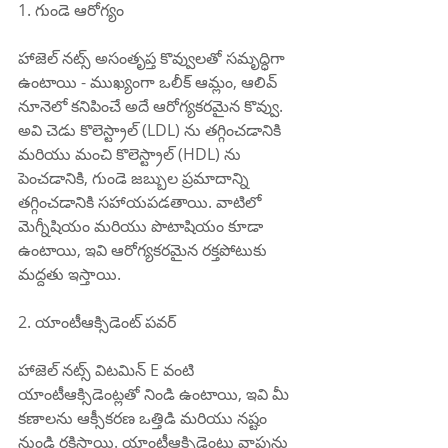
1. గుండె ఆరోగ్యం
హాజెల్ నట్స్ అసంతృప్త కొవ్వులతో సమృద్ధిగా 
ఉంటాయి - ముఖ్యంగా ఒలీక్ ఆమ్లం, ఆలివ్ 
నూనెలో కనిపించే అదే ఆరోగ్యకరమైన కొవ్వు. 
అవి చెడు కొలెస్ట్రాల్ (LDL) ను తగ్గించడానికి 
మరియు మంచి కొలెస్ట్రాల్ (HDL) ను 
పెంచడానికి, గుండె జబ్బుల ప్రమాదాన్ని 
తగ్గించడానికి సహాయపడతాయి. వాటిలో 
మెగ్నీషియం మరియు పొటాషియం కూడా 
ఉంటాయి, ఇవి ఆరోగ్యకరమైన రక్తపోటుకు 
మద్దతు ఇస్తాయి.
2. యాంటీఆక్సిడెంట్ పవర్
హాజెల్ నట్స్ విటమిన్ E వంటి 
యాంటీఆక్సిడెంట్లతో నిండి ఉంటాయి, ఇవి మీ 
కణాలను ఆక్సీకరణ ఒత్తిడి మరియు నష్టం 
నుండి రక్షిస్తాయి. యాంటీఆక్సిడెంట్లు వాపును 