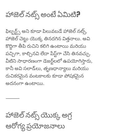
హాజెల్ నట్స్ అంటే ఏమిటి?
ఫిల్బర్ట్స్ అని కూడా పిలువబడే హాజెల్ నట్స్, 
హాజెల్ చెట్టు యొక్క తినదగిన విత్తనాలు. అవి 
కొద్దిగా తీపి రుచిని కలిగి ఉంటాయి మరియు 
పచ్చిగా, కాల్చినవి లేదా పేస్ట్‌గా చేసి తినవచ్చు. 
వీటిని సాధారణంగా డెజర్ట్‌లలో ఉపయోగిస్తారు, 
కానీ అవి సలాడ్‌లు, తృణధాన్యాలు మరియు 
రుచికరమైన వంటకాలకు కూడా పోషకమైన 
అదనంగా ఉంటాయి.
⸻
హాజెల్ నట్స్ యొక్క అగ్ర 
ఆరోగ్య ప్రయోజనాలు