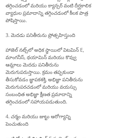
తగ్గించడంలో మరియు క్యాన్సర్ వంటి దీర్ఘకాలిక 
వ్యాధుల ప్రమాదాన్ని తగ్గించడంలో కీలక పాత్ర 
పోషిస్తాయి.
3. మెదడు పనితీరును ప్రోత్సహిస్తుంది
హాజెల్ నట్స్‌లో అధిక స్థాయిలో విటమిన్ E, 
మాంగనీస్, థయామిన్ మరియు కొవ్వు 
ఆమ్లాలు మెదడు పనితీరును 
మెరుగుపరుస్తాయి. క్రమం తప్పకుండా 
తీసుకోవడం జ్ఞాపకశక్తి, అభిజ్ఞా పనితీరును 
మెరుగుపరచడంలో మరియు వయస్సు 
సంబంధిత అభిజ్ఞా క్షీణత ప్రమాదాన్ని 
తగ్గించడంలో సహాయపడుతుంది.
4. చర్మం మరియు జుట్టు ఆరోగ్యాన్ని 
పెంచుతుంది