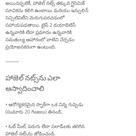
అయినప్పటికీ, హాజెల్ నట్స్ తక్కువ గ్లైసెమిక్ 
సూచికను కలిగి ఉంటాయి మరియు ఇన్సులిన్ 
సెన్సిటివిటీని మెరుగుపరచడంలో 
సహాయపడతాయి. టైప్ 2 డయాబెటిస్ 
ఉన్నవారికి లేదా ప్రమాదం ఉన్నవారికి 
సమతుల్య ఆహారంలో వాటిని చేర్చడం 
ప్రయోజనకరంగా ఉంటుంది.
⸻
హాజెల్ నట్స్‌ను ఎలా 
ఆస్వాదించాలి
• ఆరోగ్యకరమైన స్నాక్‌గా ఒక చిన్న గుప్పెడు 
(సుమారు 20 గింజలు) తినండి.
• ఓట్ మీల్, పెరుగు లేదా సలాడ్‌లకు తరిగిన 
హాజెల్ నట్స్‌ను జోడించండి.