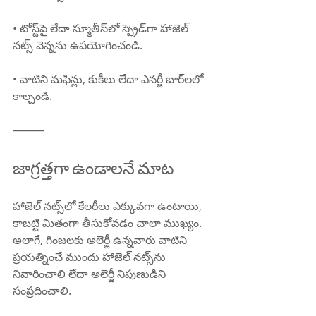
• టోస్ట్‌పై లేదా స్మూతీస్‌లో స్ప్రెడ్‌గా హాజెల్ 
నట్స్ వెన్నను ఉపయోగించండి.
• వాటిని మఫిన్లు, కుకీలు లేదా ఎనర్జీ బార్‌లలో 
కాల్చండి.
⸻
జాగ్రత్తగా ఉండాలనే మాట
హాజెల్ నట్స్‌లో కేలరీలు ఎక్కువగా ఉంటాయి, 
కాబట్టి మితంగా తీసుకోవడం చాలా ముఖ్యం. 
అలాగే, గింజలకు అలెర్జీ ఉన్నవారు వాటిని 
ప్రయత్నించే ముందు హాజెల్ నట్స్‌ను 
నివారించాలి లేదా అలెర్జీ నిపుణుడిని 
సంప్రదించాలి.