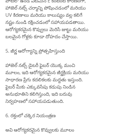
వాటిలో ఉండే విటమిన్ E కంటెంట్ కారణంగా, 
హాజెల్ నట్స్ చర్మాన్ని పోషించడంలో మరియు 
UV కిరణాలు మరియు కాలుష్యం వల్ల కలిగే 
నష్టం నుండి రక్షించడంలో సహాయపడతాయి. 
ఆరోగ్యకరమైన కొవ్వులు మెరిసే జుట్టు మరియు 
బలమైన గోళ్లకు కూడా దోహదం చేస్తాయి.
5. జీర్ణ ఆరోగ్యాన్ని ప్రోత్సహిస్తుంది
హాజెల్ నట్స్ డైటరీ ఫైబర్ యొక్క మంచి 
మూలం, ఇది ఆరోగ్యకరమైన జీర్ణక్రియ మరియు 
సాధారణ ప్రేగు కదలికలకు మద్దతు ఇస్తుంది. 
ఫైబర్ మీకు ఎక్కువసేపు కడుపు నిండిన 
అనుభూతిని కలిగిస్తుంది, ఇది బరువు 
నిర్వహణలో సహాయపడుతుంది.
6. రక్తంలో చక్కెర నియంత్రణ
అవి ఆరోగ్యకరమైన కొవ్వులకు మూలం 