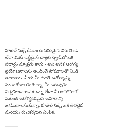
హాజెల్ నట్స్ కేవలం రుచికరమైన చిరుతిండి 
లేదా మీకు ఇష్టమైన చాక్లెట్ స్ప్రెడ్‌లో ఒక 
పదార్ధం మాత్రమే కాదు - అవి అనేక ఆరోగ్య 
ప్రయోజనాలను అందించే పోషకాలతో నిండి 
ఉంటాయి. మీరు మీ గుండె ఆరోగ్యాన్ని 
పెంచుకోవాలనుకున్నా, మీ బరువును 
నిర్వహించాలనుకున్నా లేదా మీ ఆహారంలో 
మరింత ఆరోగ్యకరమైన ఆహారాన్ని 
జోడించాలనుకున్నా, హాజెల్ నట్స్ ఒక తెలివైన 
మరియు రుచికరమైన ఎంపిక.
⸻