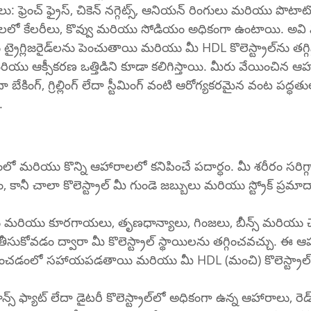
 ఫ్రెంచ్ ఫ్రైస్, చికెన్ నగ్గెట్స్, ఆనియన్ రింగులు మరియు పొటాటో
లో కేలరీలు, కొవ్వు మరియు సోడియం అధికంగా ఉంటాయి. అవి 
కొలెస్ట్రాల్‌ను తగ్గిస్తాయి. అవి మీ 
ు ఆక్సీకరణ ఒత్తిడిని కూడా కలిగిస్తాయి. మీరు వేయించిన ఆహార
 బేకింగ్, గ్రిల్లింగ్ లేదా స్టీమింగ్ వంటి ఆరోగ్యకరమైన వంట పద్ధత
.
రక్తంలో మరియు కొన్ని ఆహారాలలో కనిపించే పదార్ధం. మీ శరీరం సరిగ
, కానీ చాలా కొలెస్ట్రాల్ మీ గుండె జబ్బులు మరియు స్ట్రోక్ ప్రమాద
లు మరియు కూరగాయలు, తృణధాన్యాలు, గింజలు, బీన్స్ మరియు 
ుకోవడం ద్వారా మీ కొలెస్ట్రాల్ స్థాయిలను తగ్గించవచ్చు. ఈ 
ైటరీ కొలెస్ట్రాల్‌లో అధికంగా ఉన్న ఆహారాలు, రెడ్ మీట్, ఫుల్-