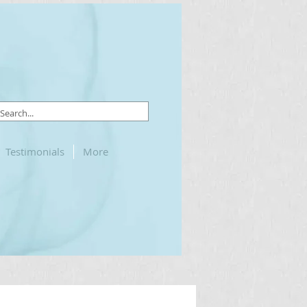
Testimonials
More