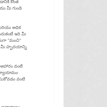
నికి కొంత 
ియు మీ గుండె 
ఎందుకంటే ఇది మీ 
ుగా "మంచి" 
ు ఆహారం వంటి 
 వ్యాయామం 
సుకోవడం వంటి 