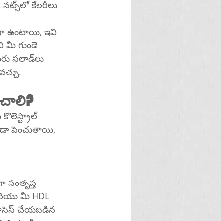
 సలాడ్‌లు 
చవచ్చు లేదా వాటిని స్నాక్‌గా తినవచ్చు.
రించాలి?
ొలెస్ట్రాల్ 
ూడా పెంచుతాయి, 
ా సంతృప్త 