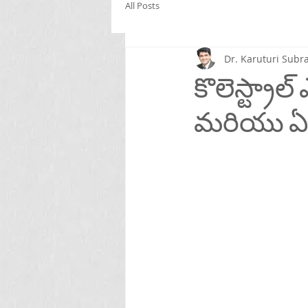
All Posts
Dr. Karuturi Su
కొలెస్ట్రా
మరియు ఏ