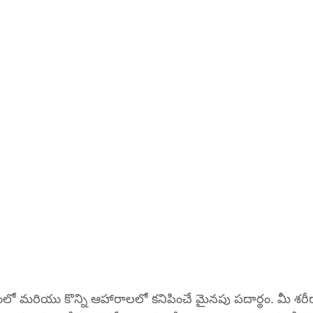
క్తంలో మరియు కొన్ని ఆహారాలలో కనిపించే మైనపు పదార్థం. మీ శరీరాని