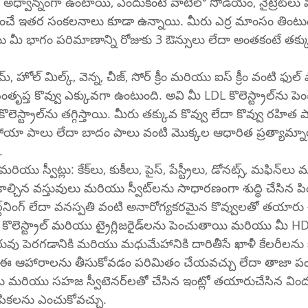
ాన్నంగా ఉంటాయి, ఎందుకంటే వాటిలో సోడియం, నైట్రేట్‌లు మరియు మీ 
ించే ఇతర సంకలనాలు కూడా ఉన్నాయి. మీరు ఎర్ర మాంసం తింటుంటే, ల
 మీ భాగం పరిమాణాన్ని రోజుకు 3 ఔన్సులు లేదా అంతకంటే తక్
రీమ్, హోల్ మిల్క్, వెన్న, చీజ్, సోర్ క్రీం మరియు ఐస్ క్రీం వంటి ఫుల్ ఫ
ేదా కొవ్వు రహిత పాల ఉత్పత్తులకు 
ోయా పాలు లేదా బాదం పాలు వంటి మొక్కల ఆధారిత ప్రత్యామ్
.
ీలు, పైస్, పేస్ట్రీలు, డోనట్స్, మఫిన్‌లు మరియు 
 మరియు స్వీట్‌లను సాధారణంగా శుద్ధి చేసిన పిండి, చక్కెర 
 ఈ 
 ట్రైగ్లిజరైడ్‌లను పెంచుతాయి మరియు మీ HDL కొలెస్ట్రాల్‌ను 
 బరువు పెరగడానికి మరియు మధుమేహానికి దారితీసే ఖాళీ కేలరీలను
 ఈ ఆహారాలను తీసుకోవడం పరిమితం చేయవచ్చు లేదా తాజా పండ్లు, 
ెనర్‌లతో చేసిన ఇంట్లో తయారుచేసిన విందులు వంటి 
ికలను ఎంచుకోవచ్చు.