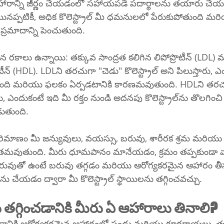
ారాన్ని జీర్ణం చేయడంలో సహాయపడే పదార్థాలను తయారు చేయడా
యినప్పటికీ, అధిక కొలెస్ట్రాల్ మీ ధమనులలో పేరుకుపోతుంది మర
 ప్రమాదాన్ని పెంచుతుంది.
ొటీన్ (HDL). LDLని తరచుగా "చెడు" కొలెస్ట్రాల్ అని పిలుస్తారు, 
ంది మరియు ఫలకం ఏర్పడటానికి కారణమవుతుంది. HDLని తరచ
ుకంటే ఇది మీ రక్తం నుండి అదనపు కొలెస్ట్రాల్‌ను తొలగించి మీ హృదయాన్ని 
ుతుంది.
ాల్ పరిమాణం మీ జన్యువులు, వయస్సు, బరువు, శారీరక శ్రమ మరియ
ావితమవుతుంది. మీరు ధూమపానం మానేయడం, క్రమం తప్పకుండా
రువుతో ఉంటే బరువు తగ్గడం మరియు ఆరోగ్యకరమైన ఆహారం తీ
లను చేయడం ద్వారా మీ కొలెస్ట్రాల్ స్థాయిలను తగ్గించవచ్చు.
కొలెస్ట్రాల్‌ను తగ్గించడానికి మీరు ఏ ఆహారాలు తినాలి?