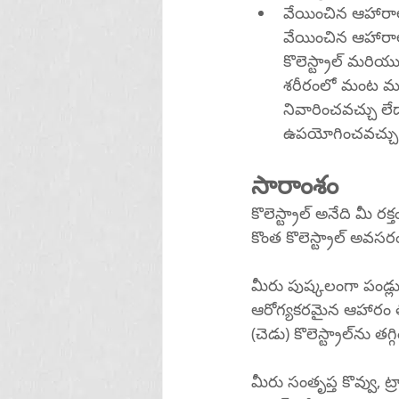
వేయించిన ఆహారాలు:
వేయించిన ఆహారాల
కొలెస్ట్రాల్ మరియు ట్రైగ్లిజరైడ్‌లను పెంచుతాయి మరియు మీ HDL 
శరీరంలో మంట మరియ
నివారించవచ్చు లేదా
ఉపయోగించవచ్చు
సారాంశం
కొలెస్ట్రాల్ అనేది మీ 
కొంత కొలెస్ట్రాల్ అవసరం
మీరు పుష్కలంగా పండ్
ఆరోగ్యకరమైన ఆహారం తీస
మీరు సంతృప్త కొవ్వు, ట్రాన్స్ ఫ్యాట్ లేదా డ