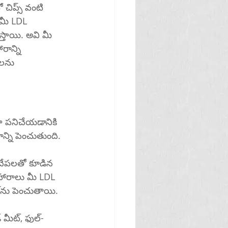
 చిప్స్ వంటి 
మీ LDL 
ాన్ని 
ులను 
్గా పనిచేయడానికి 
ాన్ని పెంచుతుంది.
చేపలతో కూడిన 
ఆహారాలు మీ LDL 
(చెడు) కొలెస్ట్రాల్‌ను తగ్గించడంలో సహాయపడతాయి మరియు మీ HDL (మంచి) కొలెస్ట్రాల్‌ను పెంచుతాయి.