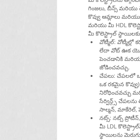
గింజలు, బీన్స్ మరియు
కొవ్వు ఆమ్లాలు మరియు ఇతర
మీ కొలెస్ట్రాల్ స్థా
వోట్మీల్: వోట్మీల్లో
లేదా వోట్ ఊక యొక్క
పెంచడానికి మరియు
జోడించవచ్చు.
చేపలు: చేపలలో ఒమే
ఒక రకమైన కొవ్వు) మ
నిరోధించవచ్చు మరి
సేర్విన్గ్స్ చేపల
సాల్మన్, మాకేరెల్,
నట్స్: నట్స్ ప్రో
మీ LDL కొలెస్ట్రాల్‌ను తగ్గించడం మరియు మీ HDL కొలెస్ట్రాల్‌ను పెంచడం ద్వారా మీ రక్త కొలెస్ట్రాల్ 
స్థాయిలను మెరుగుప