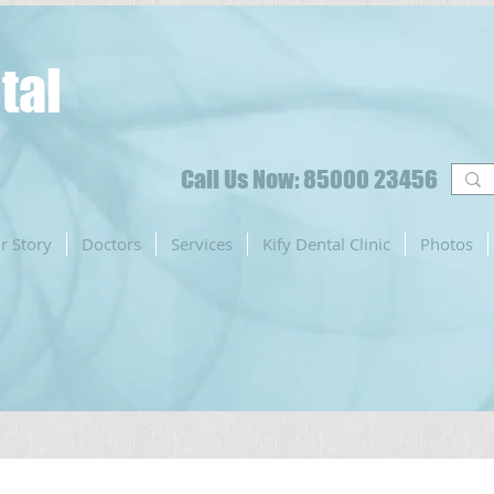
tal
Call Us Now: 85000 23456
r Story
Doctors
Services
Kify Dental Clinic
Photos