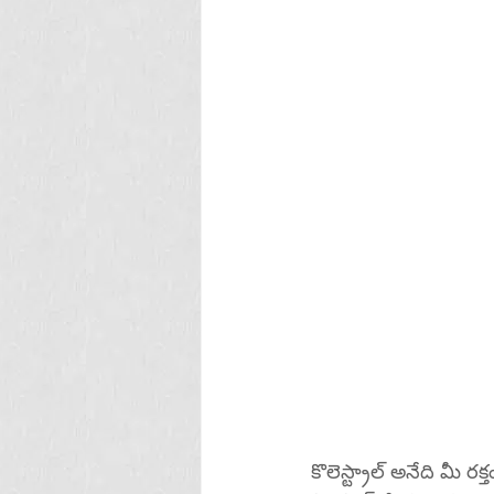
కొలెస్ట్రాల్ అనేది మీ ర