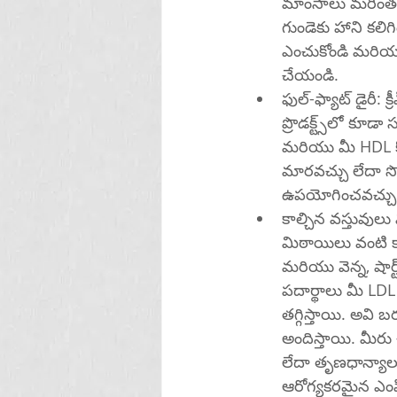
మాంసాలు మరింత అధ్వ
గుండెకు హాని కలిగ
ఎంచుకోండి మరియు
చేయండి.
ఫుల్-ఫ్యాట్ డైరీ: క్
ప్రొడక్ట్స్‌లో కూడా సంతృప్త కొవ్వు ఎక్కువగా ఉంటుంది. అవి మీ LDL కొలెస్ట్రాల్‌ను పెంచుతాయి 
మరియు మీ HDL కొలెస్ట్రాల్‌ను తగ్గిస్తాయి. మీరు తక్కువ కొవ్వు ల
మారవచ్చు లేదా స
ఉపయోగించవచ్చు
కాల్చిన వస్తువులు మరియు స్వీట్లు: కేక్‌లు, కుక
మిఠాయిలు వంటి కాల్చిన వస్తువులు
మరియు వెన్న, షార్ట్‌నింగ్ లేదా వనస్పతి వంటి అనారోగ్యకరమైన కొవ్వులతో తయారు చేస్తారు.
పదార్థాలు మీ LDL కొలెస్ట్రాల్ మరియు
తగ్గిస్తాయి. అవి
అందిస్తాయి. మీరు
లేదా తృణధాన్యాలు మరియు సహజ స్వీట
ఆరోగ్యకరమైన ఎంప