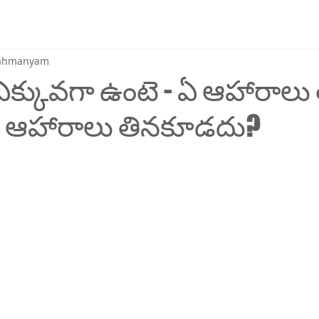
brahmanyam
ల్ ఎక్కువగా ఉంటె - ఏ ఆహారాలు
 ఆహారాలు తినకూడదు?