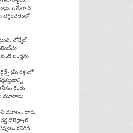
ట్లు, ఒమేగా-3 
ుంది. వోట్మీల్ 
ట్‌ను 
 వంటి పండ్లను 
డ్స్ (మీ రక్తంలో 
డకట్టడాన్ని 
కనీసం రెండు 
త్తమ మూలాలు 
 మంచి మూలం. వారు 
ొవ్వులు కలిగిన 