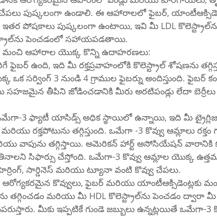
 చేపలు పుష్కలంగా ఉండాలి. ఈ ఆహారాలలో ఫైబర్, యాంటీఆక్సిడెం
 పోషకాలు పుష్కలంగా ఉంటాయి, ఇవి మీ LDL కొలెస్ట్రాల్‌ను తగ్గించడంలో 
మరియు మీ HDL కొలెస్ట్రాల్‌ను పెంచడంలో సహాయపడతాయి.
యిలకు మంచి ఆహారాల యొక్క కొన్ని ఉదాహరణలు:
 కరిగే ఫైబర్ ఉంది, ఇది మీ రక్తప్రవాహంలోకి కొలెస్ట్రాల్ శోషణను తగ్గిస్త
 ఒక సర్వింగ్ 3 నుండి 4 గ్రాముల ఫైబర్ను అందిస్తుంది. ఫైబర్ కంటెం
 సహజమైన తీపిని జోడించడానికి మీరు అరటిపండ్లు లేదా బెర్రీలు
గా-3 ఫ్యాటీ యాసిడ్స్ అధిక స్థాయిలో ఉన్నాయి, ఇది మీ ట్రైగ్లిజరై
రియు రక్తపోటును తగ్గిస్తుంది. ఒమేగా -3 కొవ్వు ఆమ్లాలు రక్తం గడ్
యు వాపును తగ్గిస్తాయి. అమెరికన్ హార్ట్ అసోసియేషన్ వారానికి 
ను తినాలని సిఫార్సు చేస్తోంది. ఒమేగా-3 కొవ్వు ఆమ్లాల యొక్క ఉ
 హెర్రింగ్, సార్డినెస్ మరియు ట్యూనా వంటి కొవ్వు చేపలు.
టీన్, ఆరోగ్యకరమైన కొవ్వులు, ఫైబర్ మరియు యాంటీఆక్సిడెంట్లకు
రుస్తారు. మీకు ఇప్పటికే గుండె జబ్బులు ఉన్నట్లయితే ఒమేగా-3 క