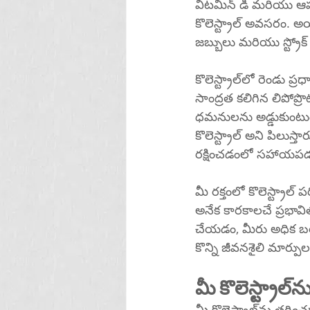
విటమిన్ డి మరియు ఆహ
కొలెస్ట్రాల్ అవసరం. అ
జబ్బులు మరియు స్ట్రోక్
కొలెస్ట్రాల్‌లో రెండు ప్రధాన రకాలు ఉన్నాయి: తక్కువ సాంద్రత కలిగిన లిపోప్రొటీన్ (LDL) మరియు అధిక 
సాంద్రత కలిగిన లిపోప్ర
ధమనులను అడ్డుకుంటు
కొలెస్ట్రాల్ అని పిలుస్తారు, ఎంద
రక్షించడంలో సహాయపడ
మీ రక్తంలో కొలెస్ట్ర
అనేక కారకాలచే ప్రభ
చేయడం, మీరు అధిక బ
కొన్ని జీవనశైలి మార్పు
మీ 
మీ కొలెస్ట్రాల్‌ను తగ్గించడానికి ఆరోగ్యకరమైన ఆహారంలో పండ్లు మరియు కూరగాయలు, తృణధాన్యాలు, 