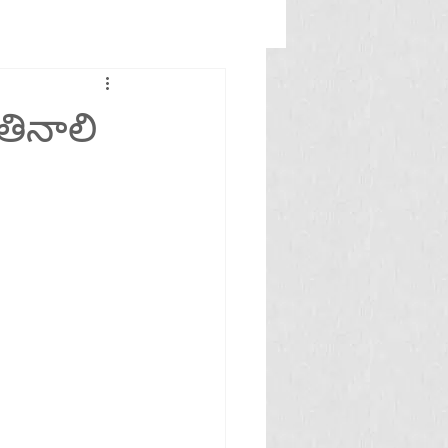
 తినాలి