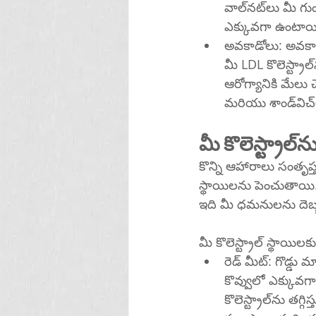
వాల్‌నట్‌లు మీ గుండెను కూడా రక్షించగలవని అధ్యయనాలు చెబుతున్నాయి. అయితే, నట్స్‌లో కేలరీలు 
ఎక్కువగా ఉంటాయి,
అవకాడోలు: అవకాడోలో మోనోఅన్‌శాచురేటెడ్ ఫ్యాటీ యా
మీ LDL కొలెస్ట్రాల్‌ను తగ్గించి, మీ HDL కొలెస్ట్రాల్ నాణ్యతను మెరుగుపరుస్తాయి. అవి మీ గుండె 
ఆరోగ్యానికి మేలు 
మీ 
కొన్ని ఆహారాలు సంతృప్త క
స్థాయిలను పెంచుతాయి
ఇది మీ ధమనులను దెబ్బత
మీ కొలెస్ట్రాల్ స్థాయ
రెడ్ మీట్: గొడ్డ
కొవ్వులో ఎక్కువగా ఉంటుంది.
కొలెస్ట్రాల్‌ను తగ్గిస్తుంది. సాసేజ్, బేకన్, హామ్, హాట్ డాగ్‌లు మరియు సలామీ వంటి ప్రాసెస్ చేయబడిన 