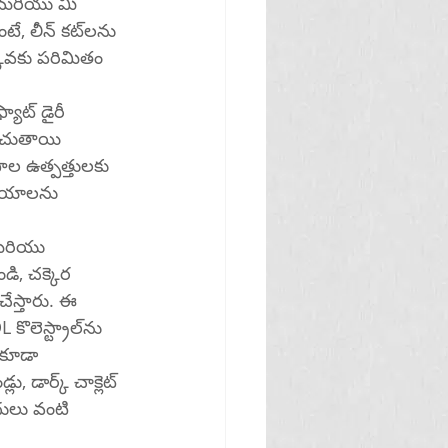
ీన్ కట్‌లను 
కువకు పరిమితం 
్యాట్ డైరీ 
నాయాలను 
 కూడా 
డార్క్ చాక్లెట్ 