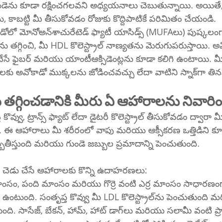
 కాబట్టి మీ తీసుకోవడం రోజుకు కొద్దిపాటికే పరిమితం చేయండి.
సిడ్స్ (MUFAలు) పుష్కలంగా ఉంటాయి, ఇవి 
చేసే ఫైబర్ మరియు యాంటీఆక్సిడెంట్లను కూడా కలిగి ఉంటాయి. మీరు
మరియు శాండ్‌విచ్‌లకు అవోకాడో ముక్కలను జోడిం
కొలెస్ట్రాల్‌ను తగ్గించడానికి మీరు ఏ ఆహారాలను నివా
ొవ్వు, ట్రాన్స్ ఫ్యాట్ లేదా డైటరీ కొలెస్ట్రాల్ తీసుకోవడం ద్వారా మీ క
. ఈ ఆహారాలు మీ శరీరంలో వాపు మరియు ఆక్సీకరణ ఒత్తిడిని క
ీస్తుంది మరియు గుండె జబ్బుల ప్రమాదాన్ని పెంచుతుంది.
ిలకు చెడు చేసే ఆహారాలకు కొన్ని ఉదాహరణలు:
ు మాంసం, పంది మాంసం మరియు గొర్రె వంటి ఎర్ర మాంసం సాధారణంగ
 సంతృప్త కొవ్వు మీ LDL కొలెస్ట్రాల్‌ను పెంచుతుంది మరియు మీ HDL 