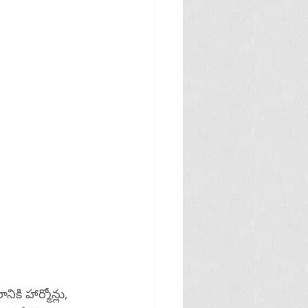
కి హార్మోన్లు, 