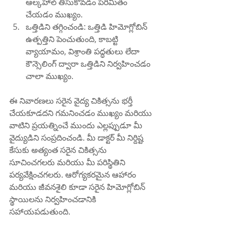
ఆల్కహాల్ తీసుకోవడం పరిమితం 
చేయడం ముఖ్యం.
ఒత్తిడిని తగ్గించండి: ఒత్తిడి హిమోగ్లోబిన్ 
ఉత్పత్తిని పెంచుతుంది, కాబట్టి 
వ్యాయామం, విశ్రాంతి పద్ధతులు లేదా 
కౌన్సెలింగ్ ద్వారా ఒత్తిడిని నిర్వహించడం 
చాలా ముఖ్యం.
ఈ నివారణలు సరైన వైద్య చికిత్సను భర్తీ 
చేయకూడదని గమనించడం ముఖ్యం మరియు 
వాటిని ప్రయత్నించే ముందు ఎల్లప్పుడూ మీ 
వైద్యుడిని సంప్రదించండి. మీ డాక్టర్ మీ నిర్దిష్ట 
కేసుకు అత్యంత సరైన చికిత్సను 
సూచించగలరు మరియు మీ పరిస్థితిని 
పర్యవేక్షించగలరు. ఆరోగ్యకరమైన ఆహారం 
మరియు జీవనశైలి కూడా సరైన హిమోగ్లోబిన్ 
స్థాయిలను నిర్వహించడానికి 
సహాయపడుతుంది.