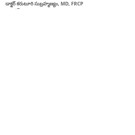
డాక్టర్ కరుటూరి సుబ్రహ్మణ్యం, MD, FRCP 
(లండన్), FACP (అమెరికా)
ఇంటర్నల్ మెడిసిన్ స్పెషలిస్ట్ 
కిఫి హాస్పిటల్ 
దానవాయి పేట
రాజమండ్రి 
ఫోన్ : 85000 23456
www.kifyhospital.com
Recent Posts
See All