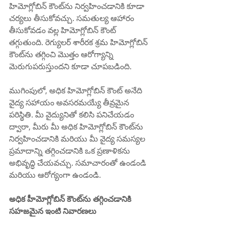
హిమోగ్లోబిన్ కౌంట్‌ను నిర్వహించడానికి కూడా 
చర్యలు తీసుకోవచ్చు. సమతుల్య ఆహారం 
తీసుకోవడం వల్ల హిమోగ్లోబిన్ కౌంట్ 
తగ్గుతుంది. రెగ్యులర్ శారీరక శ్రమ హిమోగ్లోబిన్ 
కౌంట్‌ను తగ్గించి మొత్తం ఆరోగ్యాన్ని 
మెరుగుపరుస్తుందని కూడా చూపబడింది.
ముగింపులో, అధిక హిమోగ్లోబిన్ కౌంట్ అనేది 
వైద్య సహాయం అవసరమయ్యే తీవ్రమైన 
పరిస్థితి. మీ వైద్యునితో కలిసి పనిచేయడం 
ద్వారా, మీరు మీ అధిక హిమోగ్లోబిన్ కౌంట్‌ను 
నిర్వహించడానికి మరియు మీ వైద్య సమస్యల 
ప్రమాదాన్ని తగ్గించడానికి ఒక ప్రణాళికను 
అభివృద్ధి చేయవచ్చు. సమాచారంతో ఉండండి 
మరియు ఆరోగ్యంగా ఉండండి.
అధిక హీమోగ్లోబిన్ కౌంట్‌ను తగ్గించడానికి 
సహజమైన ఇంటి నివారణలు