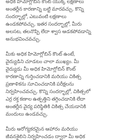
అధిక హిమోగ్లోబిన్ కౌంట్ యొక్క లక్షణాలు 
అంతర్లీన కారణాన్ని బట్టి మారవచ్చు. కొన్ని 
సందర్భాల్లో, ఎటువంటి లక్షణాలు 
ఉండకపోవచ్చు. ఇతర సందర్భాల్లో, మీరు 
అలసట, తలనొప్పి లేదా శ్వాస ఆడకపోవడాన్ని 
అనుభవించవచ్చు.
మీకు అధిక హిమోగ్లోబిన్ కౌంట్ ఉంటే, 
వైద్యుడిని చూడటం చాలా ముఖ్యం. మీ 
వైద్యుడు మీ అధిక హిమోగ్లోబిన్ కౌంట్ 
కారణాన్ని గుర్తించడానికి మరియు చికిత్స 
ప్రణాళికను సూచించడానికి పరీక్షలను 
నిర్వహించవచ్చు. కొన్ని సందర్భాల్లో, చికిత్సలో 
ఎర్ర రక్త కణాల ఉత్పత్తిని తగ్గించడానికి లేదా 
అంతర్లీన వైద్య పరిస్థితికి చికిత్స చేయడానికి 
మందులు ఉండవచ్చు.
మీరు ఆరోగ్యకరమైన ఆహారం మరియు 
జీవనశైలిని నిర్వహించడం ద్వారా మీ అధిక 