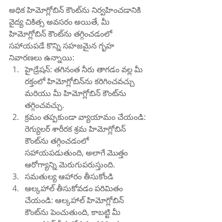
అధిక హిమోగ్లోబిన్ కౌంట్‌ను నిర్వహించడానికి 
వైద్య చికిత్స అవసరం అయితే, మీ 
హిమోగ్లోబిన్ కౌంట్‌ను తగ్గించడంలో 
సహాయపడే కొన్ని సహజమైన గృహ 
నివారణలు ఉన్నాయి:
హైడ్రేషన్: తగినంత నీరు తాగడం వల్ల మీ 
రక్తంలో హిమోగ్లోబిన్‌ను కరిగించవచ్చు 
మరియు మీ హిమోగ్లోబిన్ కౌంట్‌ను 
తగ్గించవచ్చు.
క్రమం తప్పకుండా వ్యాయామం చేయండి: 
రెగ్యులర్ శారీరక శ్రమ హిమోగ్లోబిన్ 
కౌంట్‌ను తగ్గించడంలో 
సహాయపడుతుంది, అలాగే మొత్తం 
ఆరోగ్యాన్ని మెరుగుపరుస్తుంది.
సమతుల్య ఆహారం తీసుకోండి
ఆల్కహాల్ తీసుకోవడం పరిమితం 
చేయండి: ఆల్కహాల్ హిమోగ్లోబిన్ 
కౌంట్‌ను పెంచుతుంది, కాబట్టి మీ 