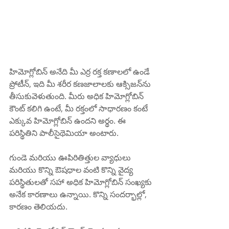
హిమోగ్లోబిన్ అనేది మీ ఎర్ర రక్త కణాలలో ఉండే 
ప్రోటీన్, ఇది మీ శరీర కణజాలాలకు ఆక్సిజన్‌ను 
తీసుకువెళుతుంది. మీరు అధిక హిమోగ్లోబిన్ 
కౌంట్ కలిగి ఉంటే, మీ రక్తంలో సాధారణం కంటే 
ఎక్కువ హిమోగ్లోబిన్ ఉందని అర్థం. ఈ 
పరిస్థితిని పాలీసైథెమియా అంటారు.
గుండె మరియు ఊపిరితిత్తుల వ్యాధులు 
మరియు కొన్ని ఔషధాల వంటి కొన్ని వైద్య 
పరిస్థితులతో సహా అధిక హిమోగ్లోబిన్ సంఖ్యకు 
అనేక కారణాలు ఉన్నాయి. కొన్ని సందర్భాల్లో, 
కారణం తెలియదు.