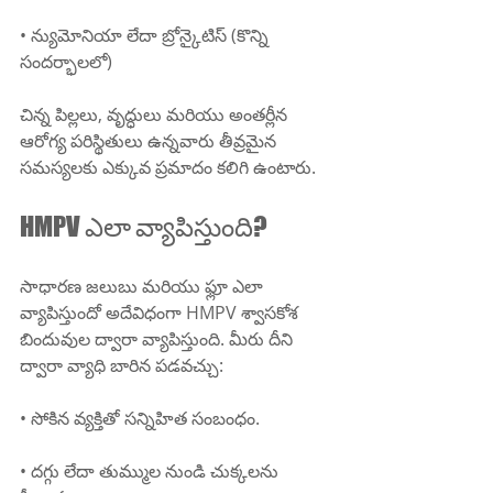
• న్యుమోనియా లేదా బ్రోన్కైటిస్ (కొన్ని 
సందర్భాలలో)
చిన్న పిల్లలు, వృద్ధులు మరియు అంతర్లీన 
ఆరోగ్య పరిస్థితులు ఉన్నవారు తీవ్రమైన 
సమస్యలకు ఎక్కువ ప్రమాదం కలిగి ఉంటారు.
HMPV ఎలా వ్యాపిస్తుంది?
సాధారణ జలుబు మరియు ఫ్లూ ఎలా 
వ్యాపిస్తుందో అదేవిధంగా HMPV శ్వాసకోశ 
బిందువుల ద్వారా వ్యాపిస్తుంది. మీరు దీని 
ద్వారా వ్యాధి బారిన పడవచ్చు:
• సోకిన వ్యక్తితో సన్నిహిత సంబంధం.
• దగ్గు లేదా తుమ్ముల నుండి చుక్కలను 