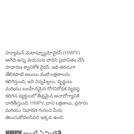
హ్యూమన్ మెటాప్న్యూమోవైరస్ (HMPV) 
అనేది అన్ని వయసుల వారిని ప్రభావితం చేసే 
సాధారణ శ్వాసకోశ వైరస్. ఇది తరచుగా 
తేలికపాటి జలుబు వంటి లక్షణాలను 
కలిగిస్తుంది, ఇది చిన్నపిల్లలు, వృద్ధులు 
మరియు బలహీనమైన రోగనిరోధక వ్యవస్థ 
కలిగిన వ్యక్తులలో తీవ్రమైన అనారోగ్యానికి 
దారితీస్తుంది. HMPV, దాని లక్షణాలు, ప్రసారం 
మరియు నివారణ గురించి మీరు 
తెలుసుకోవలసినది ఇక్కడ ఉంది.
HMPV అంటే ఏమిటి?