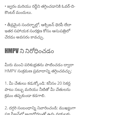
• జ్వరం మరియు రద్దీని తగ్గించడానికి ఓవర్-ది-
కౌంటర్ మందులు.
• తీవ్రమైన సందర్భాల్లో, ఆక్సిజన్ థెరపీ లేదా 
ఇతర సహాయక సంరక్షణ కోసం ఆసుపత్రిలో 
చేరడం అవసరం కావచ్చు.
HMPV ని నిరోధించడం
మీరు మంచి పరిశుభ్రతను పాటించడం ద్వారా 
HMPV సంక్రమణ ప్రమాదాన్ని తగ్గించవచ్చు:
1. మీ చేతులు కడుక్కోండి: కనీసం 20 సెకన్ల 
పాటు సబ్బు మరియు నీటితో మీ చేతులను 
క్రమం తప్పకుండా కడగాలి.
2. దగ్గరి సంబంధాన్ని నివారించండి: ముఖ్యంగా 
ఫ్లూ సీజన్‌లో అనారోగ్యంతో ఉన్న వ్యక్తులకు 