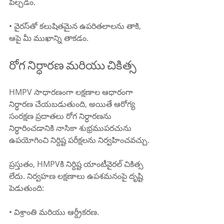
పీల్చడం.
• వైరస్‌తో కలుషితమైన ఉపరితలాలను తాకి, 
ఆపై మీ ముఖాన్ని తాకడం.
రోగ నిర్ధారణ మరియు చికిత్స
HMPV సాధారణంగా లక్షణాల ఆధారంగా 
నిర్ధారణ చేయబడుతుంది, అయితే ఆరోగ్య 
సంరక్షణ ప్రదాతలు రోగ నిర్ధారణను 
నిర్ధారించడానికి నాసికా శుభ్రముపరచును 
ఉపయోగించి నిర్దిష్ట పరీక్షలను నిర్వహించవచ్చు.
ప్రస్తుతం, HMPVకి నిర్దిష్ట యాంటీవైరల్ చికిత్స 
లేదు. నిర్వహణ లక్షణాలు ఉపశమనంపై దృష్టి 
పెడుతుంది:
• విశ్రాంతి మరియు ఆర్ద్రీకరణ.