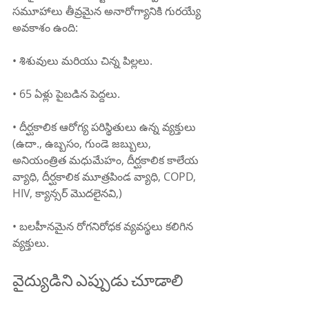
సమూహాలు తీవ్రమైన అనారోగ్యానికి గురయ్యే 
అవకాశం ఉంది:
• శిశువులు మరియు చిన్న పిల్లలు.
• 65 ఏళ్లు పైబడిన పెద్దలు.
• దీర్ఘకాలిక ఆరోగ్య పరిస్థితులు ఉన్న వ్యక్తులు 
(ఉదా., ఉబ్బసం, గుండె జబ్బులు, 
అనియంత్రిత మధుమేహం, దీర్ఘకాలిక కాలేయ 
వ్యాధి, దీర్ఘకాలిక మూత్రపిండ వ్యాధి, COPD, 
HIV, క్యాన్సర్ మొదలైనవి,)
• బలహీనమైన రోగనిరోధక వ్యవస్థలు కలిగిన 
వ్యక్తులు.
వైద్యుడిని ఎప్పుడు చూడాలి