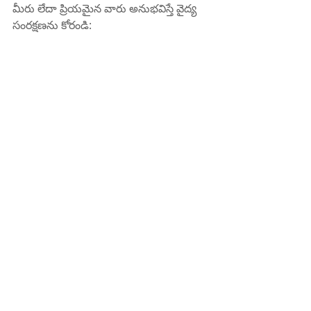
మీరు లేదా ప్రియమైన వారు అనుభవిస్తే వైద్య 
సంరక్షణను కోరండి:
• నిరంతర అధిక జ్వరం.
• శ్వాస తీసుకోవడంలో ఇబ్బంది.
• కొన్ని రోజుల తర్వాత మరింత తీవ్రమయ్యే 
లేదా మెరుగుపడని లక్షణాలు.
సారాంశం
HMPV అనేది ఒక సాధారణ శ్వాసకోశ వైరస్, 
ఇది సాధారణంగా తేలికపాటి లక్షణాలను 
కలిగిస్తుంది కానీ హాని కలిగించే సమూహాలలో 
తీవ్రమైన సమస్యలకు దారితీస్తుంది. మంచి 
పరిశుభ్రతను పాటించడం మరియు సమాచారం 
ఇవ్వడం ద్వారా, మీరు మీ ఇన్ఫెక్షన్ ప్రమాదాన్ని 