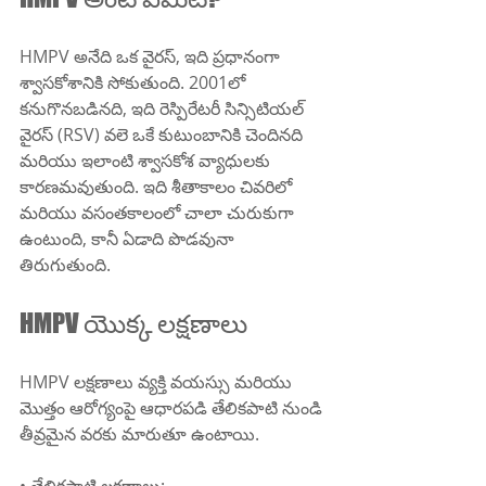
HMPV అనేది ఒక వైరస్, ఇది ప్రధానంగా 
శ్వాసకోశానికి సోకుతుంది. 2001లో 
కనుగొనబడినది, ఇది రెస్పిరేటరీ సిన్సిటియల్ 
వైరస్ (RSV) వలె ఒకే కుటుంబానికి చెందినది 
మరియు ఇలాంటి శ్వాసకోశ వ్యాధులకు 
కారణమవుతుంది. ఇది శీతాకాలం చివరిలో 
మరియు వసంతకాలంలో చాలా చురుకుగా 
ఉంటుంది, కానీ ఏడాది పొడవునా 
తిరుగుతుంది.
HMPV యొక్క లక్షణాలు
HMPV లక్షణాలు వ్యక్తి వయస్సు మరియు 
మొత్తం ఆరోగ్యంపై ఆధారపడి తేలికపాటి నుండి 
తీవ్రమైన వరకు మారుతూ ఉంటాయి.