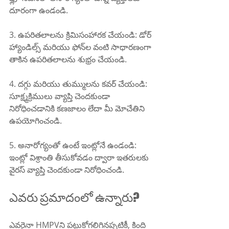
దూరంగా ఉండండి.
3. ఉపరితలాలను క్రిమిసంహారక చేయండి: డోర్ 
హ్యాండిల్స్ మరియు ఫోన్‌ల వంటి సాధారణంగా 
తాకిన ఉపరితలాలను శుభ్రం చేయండి.
4. దగ్గు మరియు తుమ్ములను కవర్ చేయండి: 
సూక్ష్మక్రిములు వ్యాప్తి చెందకుండా 
నిరోధించడానికి కణజాలం లేదా మీ మోచేతిని 
ఉపయోగించండి.
5. అనారోగ్యంతో ఉంటే ఇంట్లోనే ఉండండి: 
ఇంట్లో విశ్రాంతి తీసుకోవడం ద్వారా ఇతరులకు 
వైరస్ వ్యాప్తి చెందకుండా నిరోధించండి.
ఎవరు ప్రమాదంలో ఉన్నారు?
ఎవరైనా HMPVని పట్టుకోగలిగినప్పటికీ, కింది 