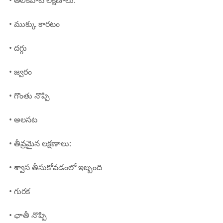
• తేలికపాటి లక్షణాలు:
• ముక్కు కారటం
• దగ్గు
• జ్వరం
• గొంతు నొప్పి
• అలసట
• తీవ్రమైన లక్షణాలు:
• శ్వాస తీసుకోవడంలో ఇబ్బంది
• గురక
• ఛాతీ నొప్పి