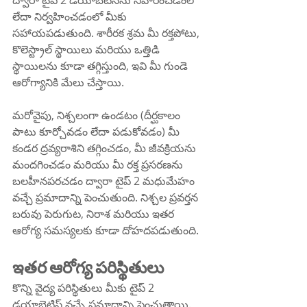
ద్వారా టైప్ 2 డయాబెటిస్‌ను నివారించడంలో 
లేదా నిర్వహించడంలో మీకు 
సహాయపడుతుంది. శారీరక శ్రమ మీ రక్తపోటు, 
కొలెస్ట్రాల్ స్థాయిలు మరియు ఒత్తిడి 
స్థాయిలను కూడా తగ్గిస్తుంది, ఇవి మీ గుండె 
ఆరోగ్యానికి మేలు చేస్తాయి.
మరోవైపు, నిశ్చలంగా ఉండటం (దీర్ఘకాలం 
పాటు కూర్చోవడం లేదా పడుకోవడం) మీ 
కండర ద్రవ్యరాశిని తగ్గించడం, మీ జీవక్రియను 
మందగించడం మరియు మీ రక్త ప్రసరణను 
బలహీనపరచడం ద్వారా టైప్ 2 మధుమేహం 
వచ్చే ప్రమాదాన్ని పెంచుతుంది. నిశ్చల ప్రవర్తన 
బరువు పెరుగుట, నిరాశ మరియు ఇతర 
ఆరోగ్య సమస్యలకు కూడా దోహదపడుతుంది.
ఇతర ఆరోగ్య పరిస్థితులు
కొన్ని వైద్య పరిస్థితులు మీకు టైప్ 2 
డయాబెటిస్ వచ్చే ప్రమాదాన్ని పెంచుతాయి. 