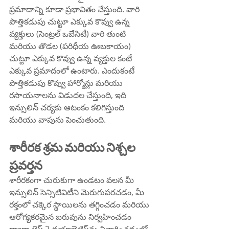
ప్రమాదాన్ని కూడా ప్రభావితం చేస్తుంది. వారి 
పొత్తికడుపు చుట్టూ ఎక్కువ కొవ్వు ఉన్న 
వ్యక్తులు (సెంట్రల్ ఒబేసిటీ) వారి తుంటి 
మరియు తొడల (పరిధీయ ఊబకాయం) 
చుట్టూ ఎక్కువ కొవ్వు ఉన్న వ్యక్తుల కంటే 
ఎక్కువ ప్రమాదంలో ఉంటారు. ఎందుకంటే 
పొత్తికడుపు కొవ్వు హార్మోన్లు మరియు 
రసాయనాలను విడుదల చేస్తుంది, ఇది 
ఇన్సులిన్ చర్యకు ఆటంకం కలిగిస్తుంది 
మరియు వాపును పెంచుతుంది.
శారీరక శ్రమ మరియు నిశ్చల 
ప్రవర్తన
శారీరకంగా చురుకుగా ఉండటం వలన మీ 
ఇన్సులిన్ సెన్సిటివిటీని మెరుగుపరచడం, మీ 
రక్తంలో చక్కెర స్థాయిలను తగ్గించడం మరియు 
ఆరోగ్యకరమైన బరువును నిర్వహించడం 