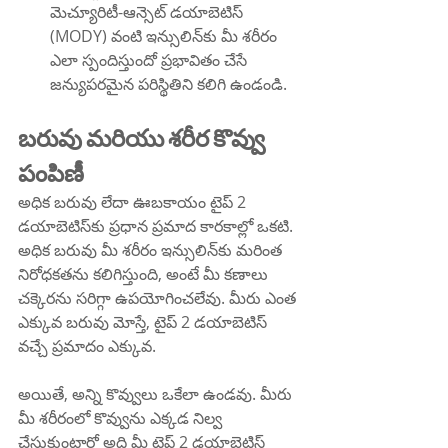
మెచ్యూరిటీ-ఆన్సెట్ డయాబెటిస్ 
(MODY) వంటి ఇన్సులిన్‌కు మీ శరీరం 
ఎలా స్పందిస్తుందో ప్రభావితం చేసే 
జన్యుపరమైన పరిస్థితిని కలిగి ఉండండి.
బరువు మరియు శరీర కొవ్వు 
పంపిణీ
అధిక బరువు లేదా ఊబకాయం టైప్ 2 
డయాబెటిస్‌కు ప్రధాన ప్రమాద కారకాల్లో ఒకటి. 
అధిక బరువు మీ శరీరం ఇన్సులిన్‌కు మరింత 
నిరోధకతను కలిగిస్తుంది, అంటే మీ కణాలు 
చక్కెరను సరిగ్గా ఉపయోగించలేవు. మీరు ఎంత 
ఎక్కువ బరువు మోస్తే, టైప్ 2 డయాబెటిస్ 
వచ్చే ప్రమాదం ఎక్కువ.
అయితే, అన్ని కొవ్వులు ఒకేలా ఉండవు. మీరు 
మీ శరీరంలో కొవ్వును ఎక్కడ నిల్వ 
చేసుకుంటారో అది మీ టైప్ 2 డయాబెటిస్ 