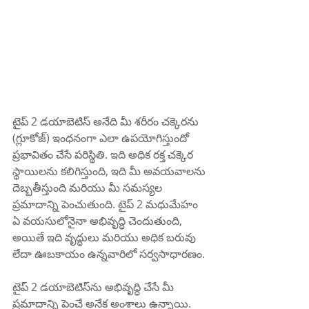
టైప్ 2 డయాబెటిస్ అనేది మీ శరీరం చక్కెరను 
(గ్లూకోజ్) ఇంధనంగా ఎలా ఉపయోగిస్తుందో 
ప్రభావితం చేసే పరిస్థితి. ఇది అధిక రక్త చక్కెర 
స్థాయిలను కలిగిస్తుంది, ఇది మీ అవయవాలను 
దెబ్బతీస్తుంది మరియు మీ సమస్యల 
ప్రమాదాన్ని పెంచుతుంది. టైప్ 2 మధుమేహం 
ఏ వయసులోనైనా అభివృద్ధి చెందుతుంది, 
అయితే ఇది వృద్ధులు మరియు అధిక బరువు 
లేదా ఊబకాయం ఉన్నవారిలో సర్వసాధారణం.
టైప్ 2 డయాబెటిస్‌ను అభివృద్ధి చేసే మీ 
ప్రమాదాన్ని పెంచే అనేక అంశాలు ఉన్నాయి. 