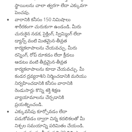
స్థాయిలను చాలా త్వరగా లేదా ఎక్కువగా 
పెంచవు.
వారానికి కనీసం 150 నిమిషాలు 
శారీరకంగా చురుకుగా ఉండండి. మీరు 
చురుకైన నడక, సైక్లింగ్, స్విమ్మింగ్ లేదా 
డ్యాన్స్ వంటి మితమైన-తీవ్రత 
కార్యకలాపాలను చేయవచ్చు. మీరు 
రన్నింగ్, రోప్ దూకడం లేదా క్రీడలు 
ఆడటం వంటి తీవ్రమైన-తీవ్రత 
కార్యకలాపాలను కూడా చేయవచ్చు. మీ 
కండర ద్రవ్యరాశిని నిర్మించడానికి మరియు 
నిర్వహించడానికి కనీసం వారానికి 
రెండుసార్లు కొన్ని శక్తి శిక్షణ 
వ్యాయామాలను చేర్చడానికి 
ప్రయత్నించండి.
ఎక్కువసేపు కూర్చోవడం లేదా 
పడుకోవడం ద్వారా చిన్న కదలికలతో మీ 
నిశ్చల సమయాన్ని పరిమితం చేయండి. 