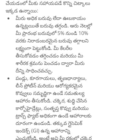
చేయడంలో మీకు సహాయపడే కొన్ని చిట్కాలు 
ఇక్కడ ఉన్నాయి:
మీరు అధిక బరువు లేదా ఊబకాయం 
ఉన్నట్లయితే బరువు తగ్గండి. ఆరు నెలల్లో 
మీ ప్రారంభ బరువులో 5% నుండి 10% 
వరకు నిరాడంబరమైన బరువు తగ్గాలని 
లక్ష్యంగా పెట్టుకోండి. మీ కేలరీల 
తీసుకోవడం తగ్గించడం మరియు మీ 
శారీరక శ్రమను పెంచడం ద్వారా మీరు 
దీన్ని సాధించవచ్చు.
పండ్లు, కూరగాయలు, తృణధాన్యాలు, 
లీన్ ప్రోటీన్ మరియు ఆరోగ్యకరమైన 
కొవ్వులు సమృద్ధిగా ఉండే సమతుల్య 
ఆహారం తీసుకోండి. చక్కెర, శుద్ధి చేసిన 
కార్బోహైడ్రేట్లు, సంతృప్త కొవ్వు మరియు 
ట్రాన్స్ ఫ్యాట్ అధికంగా ఉండే ఆహారాలకు 
దూరంగా ఉండండి. తక్కువ గ్లైసెమిక్ 
ఇండెక్స్ (GI) ఉన్న ఆహారాన్ని 
ఎంచుకోండి, అంటే అవి మీ రక్తంలో చక్కెర 