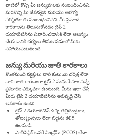
వాటిలో కొన్ని మీ జన్యువులకు సంబంధించినవి, 
మరికొన్ని మీ జీవనశైలి మరియు ఆరోగ్య 
పరిస్థితులకు సంబంధించినవి. మీ ప్రమాద 
కారకాలను తెలుసుకోవడం టైప్ 2 
డయాబెటిస్‌ను నివారించడానికి లేదా ఆలస్యం 
చేయడానికి చర్యలు తీసుకోవడంలో మీకు 
సహాయపడుతుంది.
జన్యు మరియు జాతి కారకాలు
కొంతమంది వ్యక్తులు వారి కుటుంబ చరిత్ర లేదా 
వారి జాతి కారణంగా టైప్ 2 మధుమేహం వచ్చే 
ప్రమాదం ఎక్కువగా ఉంటుంది. మీరు ఇలా చేస్తే 
మీరు టైప్ 2 డయాబెటిస్‌ను అభివృద్ధి చేసే 
అవకాశం ఉంది:
టైప్ 2 డయాబెటిస్ ఉన్న తల్లిదండ్రులు, 
తోబుట్టువులు లేదా బిడ్డను కలిగి 
ఉండండి.
పాలీసిస్టిక్ ఓవరీ సిండ్రోమ్ (PCOS) లేదా 