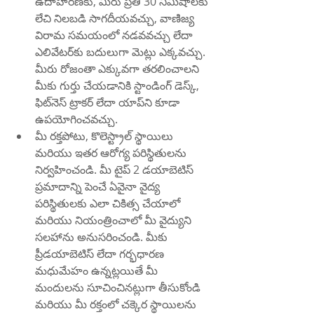
ఉదాహరణకు, మీరు ప్రతి 30 నిమిషాలకు 
లేచి నిలబడి సాగదీయవచ్చు, వాణిజ్య 
విరామ సమయంలో నడవవచ్చు లేదా 
ఎలివేటర్‌కు బదులుగా మెట్లు ఎక్కవచ్చు. 
మీరు రోజంతా ఎక్కువగా తరలించాలని 
మీకు గుర్తు చేయడానికి స్టాండింగ్ డెస్క్, 
ఫిట్‌నెస్ ట్రాకర్ లేదా యాప్‌ని కూడా 
ఉపయోగించవచ్చు.
మీ రక్తపోటు, కొలెస్ట్రాల్ స్థాయిలు 
మరియు ఇతర ఆరోగ్య పరిస్థితులను 
నిర్వహించండి. మీ టైప్ 2 డయాబెటిస్ 
ప్రమాదాన్ని పెంచే ఏవైనా వైద్య 
పరిస్థితులకు ఎలా చికిత్స చేయాలో 
మరియు నియంత్రించాలో మీ వైద్యుని 
సలహాను అనుసరించండి. మీకు 
ప్రీడయాబెటిస్ లేదా గర్భధారణ 
మధుమేహం ఉన్నట్లయితే మీ 
మందులను సూచించినట్లుగా తీసుకోండి 
మరియు మీ రక్తంలో చక్కెర స్థాయిలను 