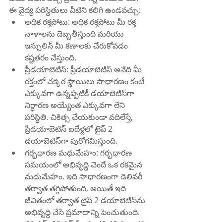
ఈ వైద్య పరిస్థితులు వీటిని కలిగి ఉండవచ్చు:
అధిక రక్తపోటు: అధిక రక్తపోటు మీ రక్త 
నాళాలను దెబ్బతీస్తుంది మరియు 
ఇన్సులిన్ మీ కణాలకు చేరుకోవడం 
కష్టతరం చేస్తుంది.
ప్రీడయాబెటిస్: ప్రీడయాబెటిస్ అనేది మీ 
రక్తంలో చక్కెర స్థాయిలు సాధారణం కంటే 
ఎక్కువగా ఉన్నప్పటికీ డయాబెటిస్‌గా 
నిర్ధారణ అయ్యేంత ఎక్కువగా లేని 
పరిస్థితి. చికిత్స చేయకుండా వదిలేస్తే, 
ప్రీడయాబెటిస్ ఐదేళ్లలో టైప్ 2 
డయాబెటిస్‌గా పురోగమిస్తుంది.
గర్భధారణ మధుమేహం: గర్భధారణ 
సమయంలో అభివృద్ధి చెందే ఒక రకమైన 
మధుమేహం. ఇది సాధారణంగా డెలివరీ 
తర్వాత తగ్గిపోతుంది, అయితే ఇది 
జీవితంలో తర్వాత టైప్ 2 డయాబెటిస్‌ను 
అభివృద్ధి చేసే ప్రమాదాన్ని పెంచుతుంది.