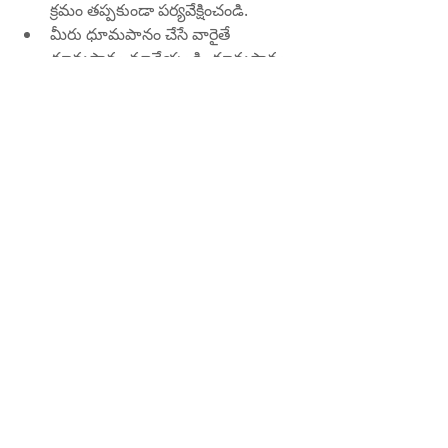
క్రమం తప్పకుండా పర్యవేక్షించండి.
మీరు ధూమపానం చేసే వారైతే 
ధూమపానం మానేయండి. ధూమపానం 
మీ రక్త నాళాలను దెబ్బతీస్తుంది మరియు 
టైప్ 2 డయాబెటిస్ మరియు ఇతర 
సమస్యలను అభివృద్ధి చేసే ప్రమాదాన్ని 
పెంచుతుంది. ధూమపానం మానేయడం 
మీ ఆరోగ్యాన్ని మెరుగుపరుస్తుంది 
మరియు అనేక వ్యాధుల ప్రమాదాన్ని 
తగ్గిస్తుంది.
మీ ఒత్తిడి స్థాయిలను తగ్గించండి 
మరియు అవసరమైతే డిప్రెషన్ కోసం 
సహాయం తీసుకోండి. ఒత్తిడి మరియు 
నిరాశ మీ హార్మోన్లు, రోగనిరోధక వ్యవస్థ 
మరియు వాపును ప్రభావితం చేయవచ్చు, 
ఇది మీ టైప్ 2 డయాబెటిస్‌ను అభివృద్ధి 
చేసే ప్రమాదాన్ని పెంచుతుంది. ఒత్తిడిని 
తట్టుకోవడానికి ధ్యానం, యోగా, శ్వాస 
వ్యాయామాలు లేదా స్నేహితునితో 