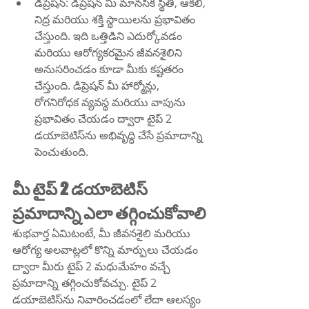
డిప్రెషన్: డిప్రెషన్ మీ మానసిక స్థితి, ఆకలి, 
నిద్ర మరియు శక్తి స్థాయిలను ప్రభావితం 
చేస్తుంది. ఇది ఒత్తిడిని ఎదుర్కోవడం 
మరియు ఆరోగ్యకరమైన జీవనశైలిని 
అనుసరించడం కూడా మీకు కష్టతరం 
చేస్తుంది. డిప్రెషన్ మీ హార్మోన్లు, 
రోగనిరోధక వ్యవస్థ మరియు వాపును 
ప్రభావితం చేయడం ద్వారా టైప్ 2 
డయాబెటిస్‌ను అభివృద్ధి చేసే ప్రమాదాన్ని 
పెంచుతుంది.
మీ టైప్ 2 డయాబెటిస్ 
ప్రమాదాన్ని ఎలా తగ్గించుకోవాలి
శుభవార్త ఏమిటంటే, మీ జీవనశైలి మరియు 
ఆరోగ్య అలవాట్లలో కొన్ని మార్పులు చేయడం 
ద్వారా మీరు టైప్ 2 మధుమేహం వచ్చే 
ప్రమాదాన్ని తగ్గించుకోవచ్చు. టైప్ 2 
డయాబెటిస్‌ను నివారించడంలో లేదా ఆలస్యం 