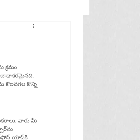
ు క్రమం 
ం బాధాకరమైనది, 
ను కొలవగల కొన్ని 
కరాలు. వారు మీ 