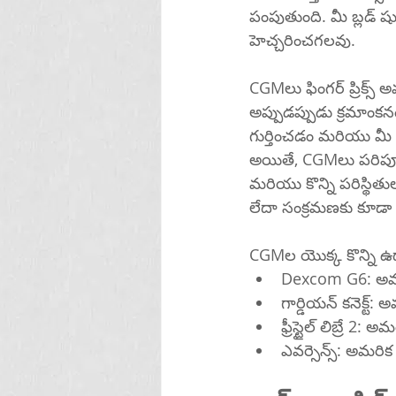
పంపుతుంది. మీ బ్లడ్ ష
హెచ్చరించగలవు.
CGMలు ఫింగర్ ప్రిక్స్ అవ
అప్పుడప్పుడు క్రమాంకనం అవసరం కావచ్
గుర్తించడం మరియు 
అయితే, CGMలు పరిపూర్
మరియు కొన్ని పరిస్థిత
లేదా సంక్రమణకు కూడా 
CGMల యొక్క కొన్ని 
Dexcom G6: అమర
గార్డియన్ కనెక్
ఫ్రీస్టైల్ లిబ్ర
ఎవర్సెన్స్: అమర