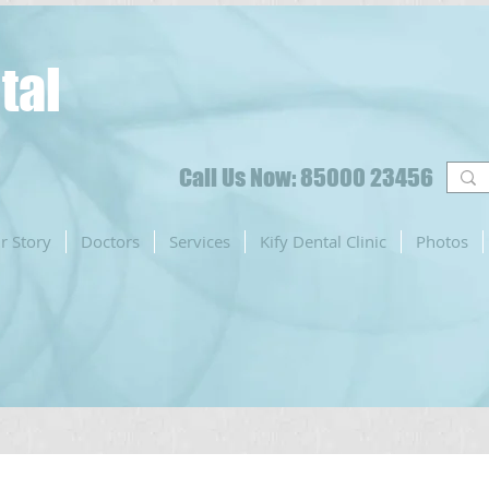
tal
Call Us Now: 85000 23456
r Story
Doctors
Services
Kify Dental Clinic
Photos