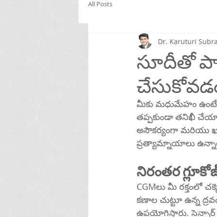
All Posts
Dr. Karuturi Su
సూదీతో పాడ
చేసుకోవడ
మీకు మధుమేహం ఉంటే, మీ
తప్పకుండా తనిఖీ చేయాల
అసౌకర్యంగా మరియు ఖరీద
ప్రత్యామ్నాయాలు ఉన్నా
నిరంతర గ్లూకోజ
CGMలు మీ రక్తంలో చక
కణాల చుట్టూ ఉన్న ద్రవంలో గ్లూకోజ్‌ను పరీక్షించడానికి మీ చర్మం కిం
ఉపయోగిస్తారు. సెన్సార్ డేటాను ట్రాన్స్‌మిటర్‌కి పంపుతుంది, అది దాన