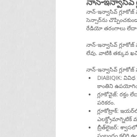
నాన్-ఇన్వాసివ్ 
నాన్-ఇన్వాసివ్ గ్లూకోజ్ మానిటర్‌లు మీ బ్లడ్ షుగర్‌ను ఎటువంటి రక్తాన్న
సెన్సార్‌ను చొప్పించకుండా కొలవగల పరికరాలు. వారు మీ గ్లూకోజ్ స్థాయిలను అంచనా వేయడానికి కాంతి, 
రేడియో తరంగాలు లేదా శ
నాన్-ఇన్వాసివ్ గ్లూకోజ్ మానిటర్‌లు ఇప్పటికీ అభివృద్ధిలో ఉన్నాయి మరియ
లేవు. వాటికి తక్కువ 
నాన్-ఇన్వాసివ్ గ్లూకోజ
DIABIQIK: వివిధ తర
కాంతిని ఉపయోగిం
గ్లూకోవైజ్: రక్తం
పరికరం.
గ్లూకోట్రాక్: ఇయర్‌లోబ్‌లో గ్లూకోజ్ స్థాయిలను కొలవడానికి మూడు సాంకేతికతలను (అల్ట్రాసౌండ్, 
ఎలక్ట్రోమాగ్నెటి
బ్రీత్‌లైజర్: శ్వాసలోని అసిటోన్ స్థాయిలను కొలిచే పరికరం, ఇది రక్తంలోని గ్లూకోజ్ స్థాయిలతో పరస్పర 
సంబంధం కలిగి ఉం