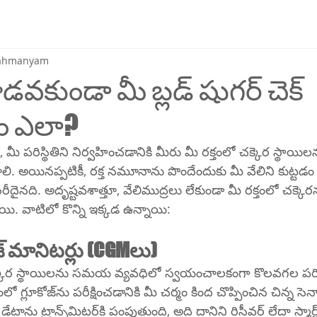
brahmanyam
వకుండా మీ బ్లడ్ షుగర్ చెక్
ం ఎలా?
 పరిస్థితిని నిర్వహించడానికి మీరు మీ రక్తంలో చక్కెర స్థాయిలన
ి. అయినప్పటికీ, రక్త నమూనాను పొందేందుకు మీ వేలిని కుట్టడ
ైనది. అదృష్టవశాత్తూ, వేలిముద్రలు లేకుండా మీ రక్తంలో చక్కెర
యి. వాటిలో కొన్ని ఇక్కడ ఉన్నాయి:
్ మానిటర్లు (CGMలు)
్కెర స్థాయిలను సమయ వ్యవధిలో స్వయంచాలకంగా కొలవగల పరి
ద చొప్పించిన చిన్న సెన్సార్‌ను 
ిని రిసీవర్ లేదా స్మార్ట్‌ఫోన్ యాప్‌కి 