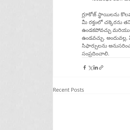
గ్లూకోజ్ స్థాయిలను కొ
మీ రక్తంలో చక్కెరను
ఉండకపోవచ్చు మరియు తక
ఉండవచ్చు. అందువల్ల, మ
సిఫార్సులను అనుసరించ
సంప్రదించాలి.
Recent Posts