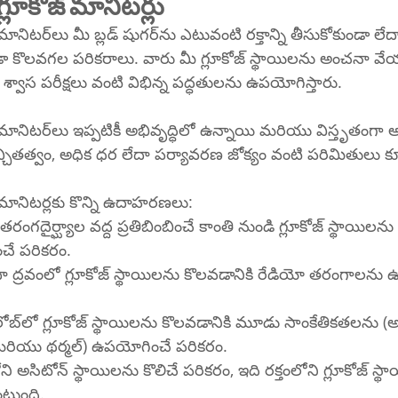
గ్లూకోజ్ మానిటర్లు
ి తీసుకోకుండా లేదా ఏదైనా 
్వాస పరీక్షలు వంటి విభిన్న పద్ధతులను ఉపయోగిస్తారు.
ు విస్తృతంగా అందుబాటులో 
ఖచ్చితత్వం, అధిక ధర లేదా పర్యావరణ జోక్యం వంటి పరిమితులు 
్ మానిటర్లకు కొన్ని ఉదాహరణలు:
ంగదైర్ఘ్యాల వద్ద ప్రతిబింబించే కాంతి నుండి గ్లూకోజ్ స్థాయిలను గ
చే పరికరం.
 లేదా ద్రవంలో గ్లూకోజ్ స్థాయిలను కొలవడానికి రేడియో తరంగాలను
క్ మరియు థర్మల్) ఉపయోగించే పరికరం.
టుంది.