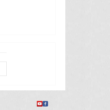
 తినే అమీబా వ్యాధి