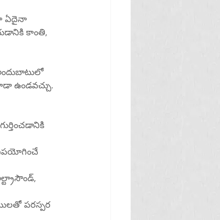
కూడా ఉండవచ్చు.
ుర్తించడానికి 
 ఉపయోగించే 