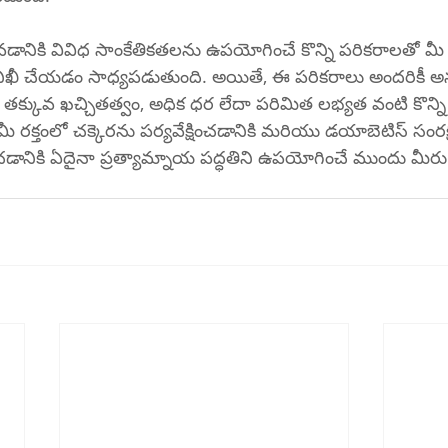
లవడానికి వివిధ సాంకేతికతలను ఉపయోగించే కొన్ని పరికరాలతో మీ వ
 తనిఖీ చేయడం సాధ్యపడుతుంది. అయితే, ఈ పరికరాలు అందరికీ 
్కువ ఖచ్చితత్వం, అధిక ధర లేదా పరిమిత లభ్యత వంటి కొన్ని
ీ రక్తంలో చక్కెరను పర్యవేక్షించడానికి మరియు డయాబెటిస్ సంరక
డానికి ఏదైనా ప్రత్యామ్నాయ పద్ధతిని ఉపయోగించే ముందు మీరు మ