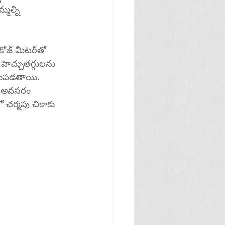
మల్ని 
్ మీటర్‌తో 
ాయపడతాయి.
లు అవసరం 
ో చర్మపు చికాకు 