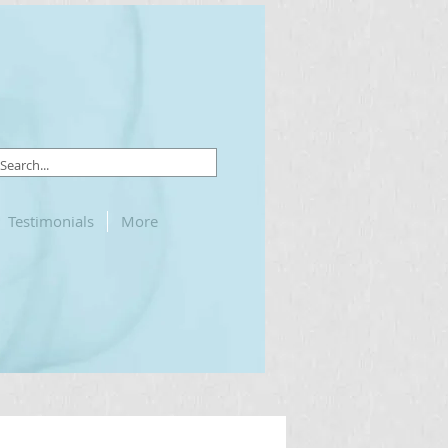
Testimonials
More