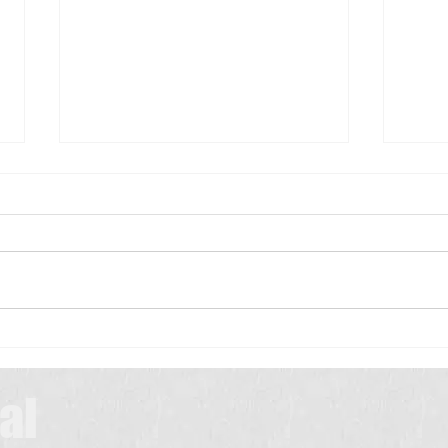
Scrub Typhus: A Simple Guide for
Patients
Scrub typhus is a common
infection in many parts of India,
especially during the rainy and
మెదడు
winter seasons. It is caused by
a tiny insect called a chigger,
which lives in bushes,
grasslands, farms, and
al