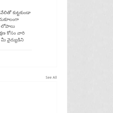
ేలితో కుట్టకుండా 
అనుకూలంగా 
 లోపాలు 
్షణ కోసం వారి 
ీ వైద్యుడిని 
See All