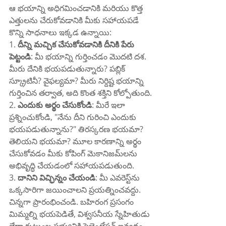
ఆ భయాన్ని అధిగమించడానికి మరియు కొత్త 
ఎత్తులను చేరుకోవడానికి మీకు సహాయపడే 
కొన్ని సాధనాలు ఇక్కడ ఉన్నాయి:
1. 
దీన్ని మచ్చిక చేసుకోవడానికి దీనికి పేరు 
పెట్టండి
: మీ భయాన్ని గుర్తించడం మొదటి దశ. 
మీరు దేనికి భయపడుతున్నారు? పబ్లిక్ 
స్క్రూటినీ? వైఫల్యమా? మీరు నిర్దిష్ట భయాన్ని 
గుర్తించిన తర్వాత, అది కొంత శక్తిని కోల్పోతుంది.
2. 
ఎందుకు అర్థం చేసుకోండి
: మీరే ఇలా 
ప్రశ్నించుకోండి, "నేను దీని గురించి ఎందుకు 
భయపడుతున్నాను?" తిరస్కరణ భయమా? 
తెలియని భయమా? మూల కారణాన్ని అర్థం 
చేసుకోవడం మీకు కోపింగ్ మెకానిజమ్‌లను 
అభివృద్ధి చేయడంలో సహాయపడుతుంది.
3. 
దానిని విచ్ఛిన్నం చేయండి
: మీ ఎవరెస్ట్‌ను 
ఒక్కసారిగా జయించాలని ప్రయత్నించవద్దు. 
చిన్నగా ప్రారంభించండి. బహిరంగ ప్రసంగం 
మిమ్మల్ని భయపెడితే, విశ్వసనీయ స్నేహితుడు 