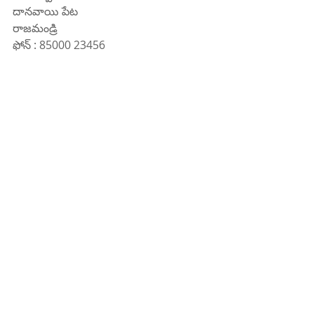
దానవాయి పేట
రాజమండ్రి 
ఫోన్ : 85000 23456
www.kifyhospital.com
Recent Posts
See All