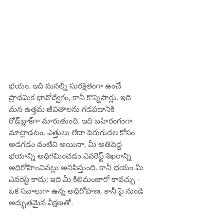
భయం. ఇది మనల్ని సురక్షితంగా ఉంచే 
ప్రాథమిక భావోద్వేగం, కానీ కొన్నిసార్లు, ఇది 
మన ఉత్తమ జీవితాలను గడపడానికి 
రోడ్‌బ్లాక్‌గా మారుతుంది. ఇది బహిరంగంగా 
మాట్లాడటం, ఎత్తులు లేదా పెరుగుదల కోసం 
అడగడం వంటివి అయినా, మీ అతిపెద్ద 
భయాన్ని అధిగమించడం ఎవరెస్ట్ శిఖరాన్ని 
అధిరోహించినట్లు అనిపిస్తుంది. కానీ భయం మీ 
ఎవరెస్ట్ కాదు; ఇది మీ కిలిమంజారో కావచ్చు - 
ఒక సవాలుగా ఉన్న అధిరోహణ, కానీ పై నుండి 
అద్భుతమైన వీక్షణతో.