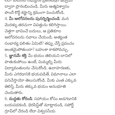
లేదా కుటుంబ సభ్యునికి ప్రెజెంటేషన్ ఇవ్వడం 
ద్వారా ప్రారంభించండి. మీరు ఆత్మవిశ్వాసం 
పొందే కొద్దీ కష్టాన్ని క్రమంగా పెంచుకోండి.
4. 
మీ ఆలోచనలను పునర్నిర్మించండి
: మన 
మెదళ్ళు తరచుగా విపత్తును కలిగిస్తాయి. 
చెత్తగా భావించే బదులు, ఆ ప్రతికూల 
ఆలోచనలను సవాలు చేయండి. అత్యంత 
సంభావ్య ఫలితం ఏమిటి? తప్పు చేస్తే ప్రపంచం 
అంతమైపోతుందా? బహుశా కాకపోవచ్చు.
5. 
జ్ఞానమే శక్తి:
 మీ భయం తెలియని దానిలో 
పాతుకుపోయి ఉంటే, మిమ్మల్ని మీరు 
విద్యావంతులను చేసుకోండి. ఉదాహరణకు, 
మీరు ఎగరడానికి భయపడితే, విమానాలు ఎలా 
పనిచేస్తాయో తెలుసుకోండి. మీకు ఎంత ఎక్కువ 
తెలిస్తే, మీరు తక్కువ భయం అనుభూతి 
చెందుతారు.
6. 
మద్దతు కోరండి
: సహాయం కోసం అడగడానికి 
బయపడకండి. థెరపిస్ట్‌తో మాట్లాడండి, సపోర్ట్ 
గ్రూప్‌లో చేరండి లేదా విశ్వసనీయ 