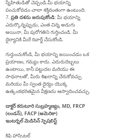
స్నేహితుడితో చెప్పండి.మీ భయాన్ని 
పంచుకోవడం చాలా శక్తివంతంగా ఉంటుంది.
7. 
ప్రతి దశను జరుపుకోండి
: మీ భయాన్ని 
ఎదుర్కొన్నప్పుడు, ఎంత చిన్న అడుగు 
అయినా, మీ పురోగతిని గుర్తించండి. మీ 
ధైర్యానికి మీరే రివార్డ్ చేసుకోండి.
గుర్తుంచుకోండి, మీ భయాన్ని జయించడం ఒక 
ప్రయాణం, గమ్యం కాదు. ఎదురుదెబ్బలు 
ఉంటాయి, కానీ పట్టుదల మరియు ఈ 
సాధనాలతో, మీరు శిఖరాన్ని చేరుకోవచ్చు 
మరియు మీ స్వంత ధైర్యం యొక్క 
ఉత్కంఠభరితమైన వీక్షణను ఆస్వాదించవచ్చు.
డాక్టర్ కరుటూరి సుబ్రహ్మణ్యం, MD, FRCP 
(లండన్), FACP (అమెరికా)
ఇంటర్నల్ మెడిసిన్ స్పెషలిస్ట్
కిఫి హాస్పిటల్ 