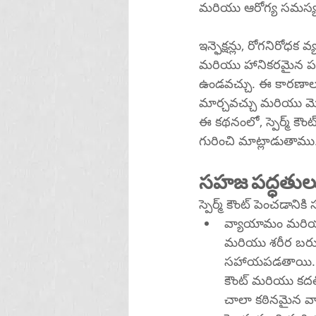
మరియు ఆరోగ్య సమస్యన
ఇన్ఫెక్షన్లు, రోగనిరో
మరియు హానికరమైన పదార్
ఉండవచ్చు. ఈ కారణాలలో
మార్చవచ్చు మరియు మ
ఈ కథనంలో, స్పెర్మ్ కౌ
గురించి మాట్లాడుతాము
సహజ పద్ధతుల
స్పెర్మ్ కౌంట్ పెంచడాన
వ్యాయామం మరియు బాగ
మరియు శరీర బరువు
సహాయపడతాయి. 16 
కౌంట్ మరియు కదల
చాలా కఠినమైన వ్య