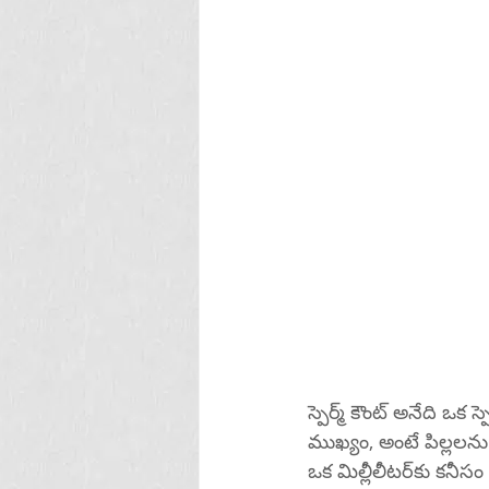
స్పెర్మ్ కౌంట్ అనేది ఒక స్పెర్మ్ యొక్క ఒక
ముఖ్యం, అంటే పిల్లలను 
ఒక మిల్లీలీటర్‌కు కనీసం 15 మిలియన్లు. తక్కువ స్పెర్మ్ కౌంట్ బిడ్డను గర్భం ధరించడం కష్టతరం చేస్తుంది 