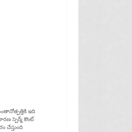
ణ స్పెర్మ్ కౌంట్ 