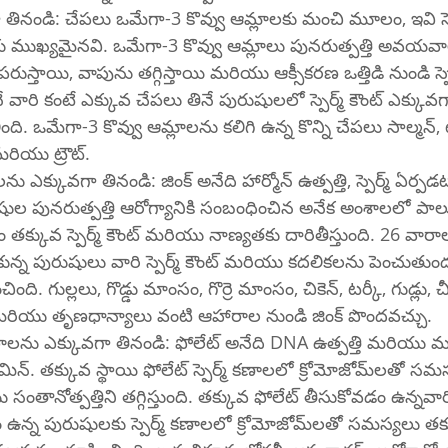
ినండి: చేపలు ఒమేగా-3 కొవ్వు ఆమ్లాలకు మంచి మూలం, ఇవి స్పెర్
 ముఖ్యమైనవి. ఒమేగా-3 కొవ్వు ఆమ్లాలు పునరుత్పత్తి అవయవాల
్తాయి, వాపును తగ్గిస్తాయి మరియు ఆక్సీకరణ ఒత్తిడి నుండి స్పెర్మ్‌ను రక్షిస్తా
 వారి కంటే ఎక్కువ చేపలు తినే పురుషులలో స్పెర్మ్ కౌంట్ ఎక్క
. ఒమేగా-3 కొవ్వు ఆమ్లాలను కలిగి ఉన్న కొన్ని చేపలు సాల్మన్, ట
్ మరియు ట్రౌట్.
ు ఎక్కువగా తినండి: జింక్ అనేది హార్మోన్ ఉత్పత్తి, స్పెర్మ్ ఏర్పడ
షుల పునరుత్పత్తి ఆరోగ్యానికి సంబంధించిన అనేక అంశాలలో పాల
 తక్కువ స్పెర్మ్ కౌంట్ మరియు నాణ్యతకు దారితీస్తుంది. 26 వారా
ుకున్న పురుషులు వారి స్పెర్మ్ కౌంట్ మరియు కదలికలను పెంచుతుం
. గుల్లలు, గొడ్డు మాంసం, గొర్రె మాంసం, చికెన్, టర్కీ, గుడ్లు, చీజ్
మరియు తృణధాన్యాలు వంటి ఆహారాల నుండి జింక్ పొందవచ్చు.
ాలను ఎక్కువగా తినండి: ఫోలేట్ అనేది DNA ఉత్పత్తి మరియు మర
తక్కువ స్థాయి ఫోలేట్ స్పెర్మ్ కణాలలో క్రోమోజోమ్‌లతో సమస్యలను 
ు సంతానోత్పత్తిని తగ్గిస్తుంది. తక్కువ ఫోలేట్ తీసుకోవడం ఉన్నవా
ురుషులకు స్పెర్మ్ కణాలలో క్రోమోజోమ్‌లతో సమస్యలు తక్కువగా 