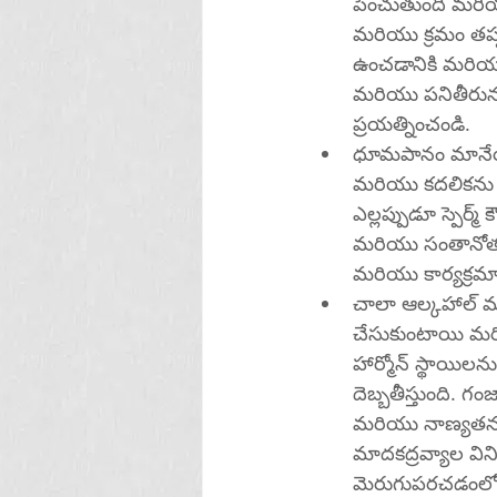
పెంచుతుంది మరియు 
మరియు క్రమం తప్
ఉంచడానికి మరియు స్
మరియు పనితీరును ప
ప్రయత్నించండి.
ధూమపానం మానేయండ
మరియు కదలికను త
ఎల్లప్పుడూ స్పెర్మ్ కౌంట్‌ను తగ్గిస్తుందని కనుగొన్నారు. ధూమపానం మానేయడం వల్ల స్
మరియు సంతానోత్
మరియు కార్యక్రమ
చాలా ఆల్కహాల్ మరియు 
చేసుకుంటాయి మరియు 
హార్మోన్ స్థాయిలను 
దెబ్బతీస్తుంది. గం
మరియు నాణ్యతను ప
మాదకద్రవ్యాల విన
మెరుగుపరచడంల