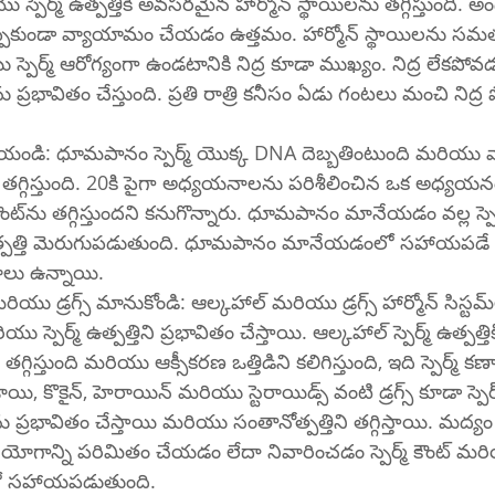
స్పెర్మ్ ఉత్పత్తికి అవసరమైన హార్మోన్ స్థాయిలను తగ్గిస్తుంది. అ
పకుండా వ్యాయామం చేయడం ఉత్తమం. హార్మోన్ స్థాయిలను సమత
పెర్మ్ ఆరోగ్యంగా ఉండటానికి నిద్ర కూడా ముఖ్యం. నిద్ర లేకపోవడం స్
్రభావితం చేస్తుంది. ప్రతి రాత్రి కనీసం ఏడు గంటలు మంచి నిద్ర 
ి: ధూమపానం స్పెర్మ్ యొక్క DNA దెబ్బతింటుంది మరియు వ
గ్గిస్తుంది. 20కి పైగా అధ్యయనాలను పరిశీలించిన ఒక అధ్య
పెర్మ్ నాణ్యత 
పత్తి మెరుగుపడుతుంది. ధూమపానం మానేయడంలో సహాయపడే అన
ాలు ఉన్నాయి.
డ్రగ్స్ మానుకోండి: ఆల్కహాల్ మరియు డ్రగ్స్ హార్మోన్ సిస్టమ్‌లో జోక్యం 
స్పెర్మ్ ఉత్పత్తిని ప్రభావితం చేస్తాయి. ఆల్కహాల్ స్పెర్మ్ ఉత్పత
తగ్గిస్తుంది మరియు ఆక్సీకరణ ఒత్తిడిని కలిగిస్తుంది, ఇది స్పెర్మ్ క
జాయి, కొకైన్, హెరాయిన్ మరియు స్టెరాయిడ్స్ వంటి డ్రగ్స్ కూడా స్పెర
్రభావితం చేస్తాయి మరియు సంతానోత్పత్తిని తగ్గిస్తాయి. మద్
ియోగాన్ని పరిమితం చేయడం లేదా నివారించడం స్పెర్మ్ కౌంట్ మ
ో సహాయపడుతుంది.