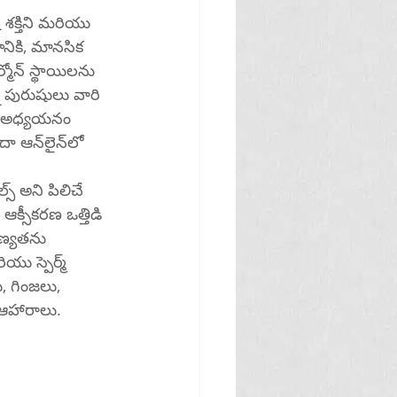
శక్తిని మరియు 
నికి, మానసిక 
్మోన్ స్థాయిలను 
 పురుషులు వారి 
 ఒక అధ్యయనం 
స్ అని పిలిచే 
ఆక్సీకరణ ఒత్తిడి 
ణ్యతను 
యు స్పెర్మ్ 
, గింజలు, 
ని ఆహారాలు.