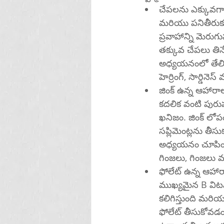
చేపలను ఎక్కువగా త
మరియు పనితీరుకు
ప్రవాహాన్ని మెరుగుపరుస
తక్కువ చేపలు తినే
అధ్యయనంలో తేలింది
హెర్రింగ్, సార్డినెస
జింక్ ఉన్న ఆహారాలన
కదలిక వంటి పురు
ఖనిజం. జింక్ లోపం
సప్లిమెంట్లను తీస
అధ్యయనం చూపించింది
గింజలు, గింజలు 
ఫోలేట్ ఉన్న ఆహార
ముఖ్యమైన B విటమిన్. 
కలిగిస్తుంది మరియ
ఫోలేట్ తీసుకోవడం ఉన్న ప