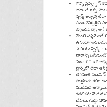
కొన్ని ప్రిస్క్రిప
యాంటీ ఇన్ఫ్లమేట
స్పెర్మ్ ఉత్పత్తి
సంతానోత్పత్తిని 
తగ్గించవచ్చా అనే 
మెంతి సప్లిమెంట్
ఉపయోగించబడుతున్న
మరియు స్పెర్మ్ న
సారాన్ని సప్లిమెం
పెంచారని ఒక అధ్యయ
తగినంత విటమిన్ డ
పాత్రలను కలిగి ఉం
ముడిపడి ఉన్నాయి.
కదలికను మెరుగుపర
చేపలు, గుడ్డు స