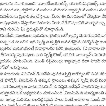
్షన్ ఔషధాలను నివారించండి: యాంటీబయాటిక్స్, యాంటిడిప్రెసెంట్స్, యాం
రీ మందులు, రక్తపోటు మందులు మరియు క్యాన్సర్ మందులు వంటి
 లేదా పనితీరును ప్రభావితం చేస్తాయి. మీరు ఈ మందులలో దేనినైనా త
ఎలా ప్రభావితం చేస్తాయో మరియు మీరు వేరే ఔషధానికి మార్చవచ్చ
దాని గురించి మీ వైద్యునితో మాట్లాడండి.
 తీసుకోండి: మెంతులు పురుషుల లైంగిక ఆరోగ్యాన్ని మెరుగుపరచడా
 ఒక మూలిక. ఇది స్పెర్మ్ ఉత్పత్తికి అవసరమైన హార్మోన్ స్థాయి
ాణ్యతను మెరుగుపరిచే పదార్థాలను కలిగి ఉంటుంది. 12 వారాల పా
ట్ తీసుకున్న పురుషులు వారి స్పెర్మ్ కౌంట్, కదలిక, వాల్యూమ్ మరి
నం చూపించింది. మెంతి సప్లిమెంట్లు క్యాప్సూల్ లేదా పౌడర్ రూ
స్టోర్స్‌లో లేదా ఆన్‌లైన్‌లో లభిస్తాయి.
ి పొందండి: విటమిన్ డి అనేది పునరుత్పత్తి ఆరోగ్యంతో సహా శర
డే హార్మోన్. విటమిన్ డి తక్కువ స్థాయిలు తక్కువ స్పెర్మ్ కౌంట్ 
 ఒక సంవత్సరం పాటు విటమిన్ డి సప్లిమెంటేషన్ పొందిన పురుషులు 
ుస్తారని ఒక అధ్యయనం చూపించింది. విటమిన్ డి సూర్యకాంతి ను
ొనలు, జున్ను మరియు బలవర్థకమైన పాలు వంటి ఆహారాల నుండి పొ
విటమిన్ డి సప్లిమెంట్లు ఫార్మసీలలో లేదా ఆన్‌లైన్‌లో కూడా అందుబాటులో ఉన్నాయి.