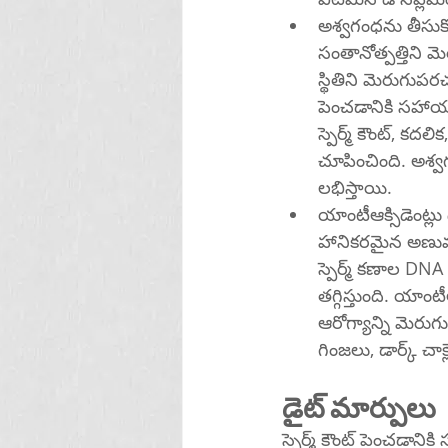
అశ్వగంధను తీసుకో
సంతానోత్పత్తిని 
స్థితిని మెరుగుపరచ
పెంచడానికి సహాయ
స్పెర్మ్ కౌంట్, 
చూపించింది. అశ్వగంధ సప్
లభిస్తాయి.
యాంటీఆక్సిడెంట్లు 
హానికరమైన అణువుల 
స్పెర్మ్ కణాల D
తగ్గిస్తుంది. యాంట
ఆరోగ్యాన్ని మెరు
గింజలు, డార్క్ చాక
డైట్ మార్పులు
స్పెర్మ్ కౌంట్ పెంచడాన