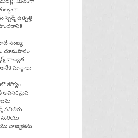
ందువల్ల, మితంగా 
ుల్యంగా 
పెర్మ్ ఉత్పత్తి 
పొందడానికి 
ాటి సంఖ్య 
యనం ధూమపానం 
ేక మార్గాలు 
్తికి అవసరమైన 
ణాలను 
్మ్ పనితీరు 
యం మరియు 
రియు నాణ్యతను 