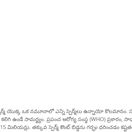
 నమూనాలో ఎన్ని స్పెర్మ్‌లు ఉన్నాయో కొలమానం. సంతానోత్పత్తికి ఇది 
కలిగి ఉండే సామర్థ్యం. ప్రపంచ ఆరోగ్య సంస్థ (WHO) ప్రకారం, సాధార