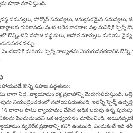
ు కూడా సూచిస్తుంది.
ధక వ్యవస్థ సమస్యలు, హార్మోన్ సమస్యలు, జన్యుపరమైన సమస్యలు, జ
ధాలకు గురికావడం వంటి అనేక కారణాల వల్ల మనిషికి స్పెర్మ్ కౌం
 కొన్నింటిని సహజ పద్ధతులు, ఆహార మార్పులు మరియు వైద్య చి
ెరుగుపరచవచ్చు.
ంట్ పెంచడానికి మరియు స్పెర్మ్ నాణ్యతను మెరుగుపరచడానికి కొన్న
.
ు
ికి సహాయపడే కొన్ని సహజ పద్ధతులు:
ా నిద్ర: వ్యాయామం రక్త ప్రవాహాన్ని మెరుగుపరుస్తుంది, ఒత్తిడిని
ను నియంత్రించడంలో సహాయపడుతుంది, ఇవన్నీ స్పెర్మ్ ఉత్పత్తిక
వారాల పాటు వ్యాయామం చేసిన అధిక బరువు ఉన్న పురుషులు వా
ికలను పెంచుతుందని ఒక అధ్యయనం చూపించింది. అయినప్పటికీ,
ాయామం వ్యతిరేక ప్రభావాన్ని కలిగి ఉంటుంది, ఎందుకంటే ఇది శరీర