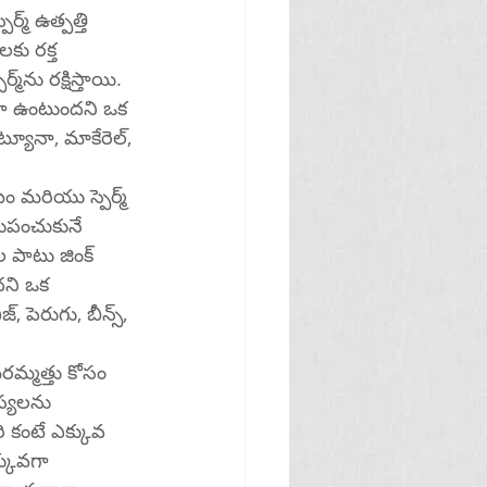
మ్ ఉత్పత్తి 
కు రక్త 
యి. 
ువగా ఉంటుందని ఒక 
్యూనా, మాకేరెల్, 
టం మరియు స్పెర్మ్ 
ుపంచుకునే 
ల పాటు జింక్ 
దని ఒక 
, పెరుగు, బీన్స్, 
మ్మత్తు కోసం 
రి కంటే ఎక్కువ 