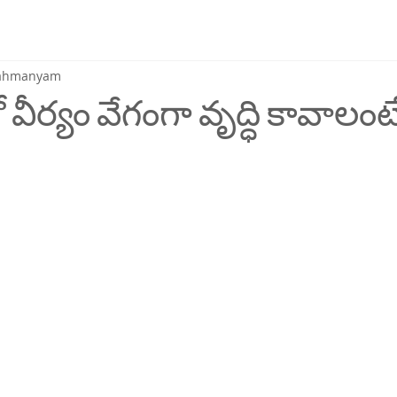
brahmanyam
ీర్యం వేగంగా వృద్ధి కావాలంట