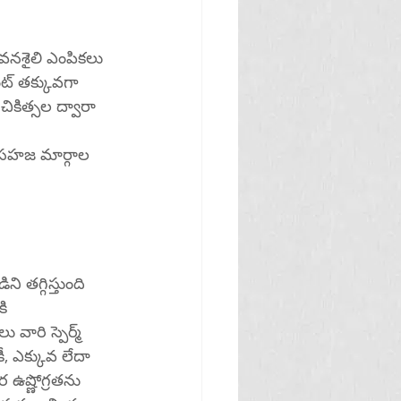
ీవనశైలి ఎంపికలు 
ట్ తక్కువగా 
కిత్సల ద్వారా 
ి సహజ మార్గాల 
 తగ్గిస్తుంది 
ి 
రి స్పెర్మ్ 
 ఎక్కువ లేదా 
 ఉష్ణోగ్రతను 