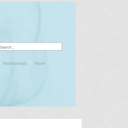
Testimonials
More