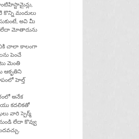
టిహిస్టామైన్లు, 
 కొన్ని మందులు 
ీసుకుంటే, అవి మీ 
ా లేదా మోతాదును 
నికి చాలా కాలంగా 
లను పెంచే 
టు మెంతి 
యు ఆకృతిని 
పంలో హెల్త్ 
ీరంలో అనేక 
మరియు కదలికతో 
వారి స్పెర్మ్ 
ండి లేదా కొవ్వు 
ందవచ్చు. 