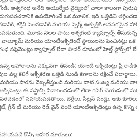
ండి: అశ్వగంధ అనేది ఆయుర్వేద వైద్యంలో చాలా కాలంగా పురుష 
మెరుగుపరచడానికి ఉపయోగించే ఒక మూలిక. ఇది ఒత్తిడిని తగ్గించడా
డానికి, శక్తిని పెంచడానికి మరియు స్పెర్మ్ ఉత్పత్తికి అవసరమైన హార
పడుతుంది. మూడు నెలల పాటు అశ్వగంధ క్యాప్సూల్స్ తీసుకున్న
కదలిక, వాల్యూమ్ మరియు యాంటీఆక్సిడెంట్ స్థాయిలను పెంచినట్లు
లిమెంట్లు క్యాప్సూల్ లేదా పౌడర్ రూపంలో హెల్త్ స్టోర్స్‌లో లేదా ఆన్‌లైన్‌లో 
ఉన్న ఆహారాలను ఎక్కువగా తినండి: యాంటీ ఆక్సిడెంట్లు ఫ్రీ రాడికల్
వల్ల కలిగే ఆక్సీకరణ ఒత్తిడి నుండి కణాలను రక్షించే పదార్థాలు. 
NA మరియు పొరను దెబ్బతీస్తుంది మరియు వాటి సంఖ్య మరియు నా
ీఆక్సిడెంట్లు ఈ నష్టాన్ని నివారించడంలో లేదా రిపేర్ చేయడంలో మరి
గుపరచడంలో సహాయపడతాయి. బెర్రీలు, సిట్రస్ పండ్లు, ఆకు కూరలు
్లెట్, గ్రీన్ టీ మరియు రెడ్ వైన్ వంటి యాంటీఆక్సిడెంట్లు ఉన్న కొన్
ికి సహాయపడే కొన్ని ఆహార మార్పులు: