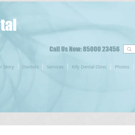
tal
Call Us Now: 85000 23456
r Story
Doctors
Services
Kify Dental Clinic
Photos