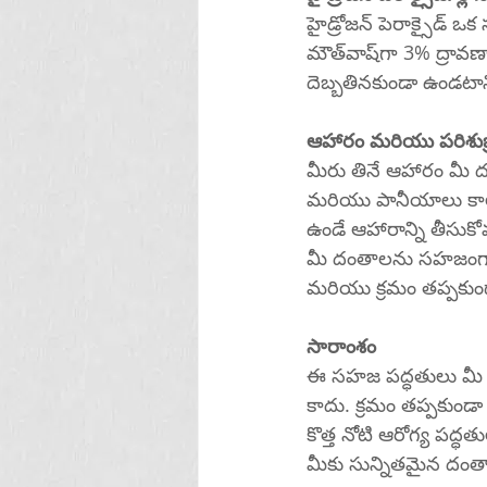
హైడ్రోజన్ పెరాక్సైడ్ ఒ
మౌత్‌వాష్‌గా 3% ద్రావణాన్ని ఉపయోగించండి లేదా బేకింగ్ సోడాతో కలిపి పేస్ట్ చేయండి. మీ ఎనామెల్ 
దెబ్బతినకుండా ఉండటాని
ఆహారం మరియు పరిశుభ్
మీరు తినే ఆహారం మీ దం
మరియు పానీయాలు కాల
ఉండే ఆహారాన్ని తీసుకో
మీ దంతాలను సహజంగా తెల
మరియు క్రమం తప్పకు
సారాంశం
ఈ సహజ పద్ధతులు మీ ద
కాదు. క్రమం తప్పకుండ
కొత్త నోటి ఆరోగ్య పద్ధత
మీకు సున్నితమైన దంతా