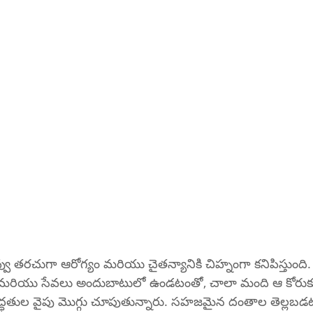
ు తరచుగా ఆరోగ్యం మరియు చైతన్యానికి చిహ్నంగా కనిపిస్తుంది. 
ు మరియు సేవలు అందుబాటులో ఉండటంతో, చాలా మంది ఆ కోరుకున్
్ధతుల వైపు మొగ్గు చూపుతున్నారు. సహజమైన దంతాల తెల్లబడటా