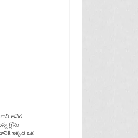
కానీ అనేక 
న గ్లోను 
నికి ఇక్కడ ఒక 