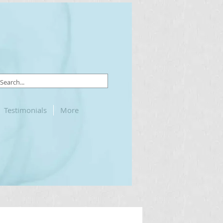
Testimonials
More