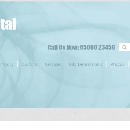
tal
Call Us Now: 85000 23456
r Story
Doctors
Services
Kify Dental Clinic
Photos