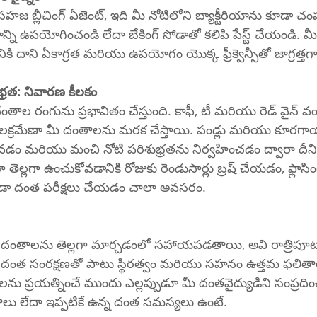
క సహజ బ్లీచింగ్ ఏజెంట్, ఇది మీ నోటిలోని బ్యాక్టీరియాను కూడా 
కి దాని ఏకాగ్రత మరియు ఉపయోగం యొక్క ఫ్రీక్వెన్సీతో జాగ్రత్తగ
రత: నివారణ కీలకం
తాల రంగును ప్రభావితం చేస్తుంది. కాఫీ, టీ మరియు రెడ్ వైన్ 
క్రమేణా మీ దంతాలను మరక చేస్తాయి. పండ్లు మరియు కూరగా
వడం మరియు మంచి నోటి పరిశుభ్రతను నిర్వహించడం ద్వారా దీనిన
్లగా ఉంచుకోవడానికి రోజుకు రెండుసార్లు బ్రష్ చేయడం, ఫ్లాస
ండా దంత పరీక్షలు చేయడం చాలా అవసరం.
ంతాలను తెల్లగా మార్చడంలో సహాయపడతాయి, అవి రాత్రిపూట 
ా దంత సంరక్షణతో పాటు స్థిరత్వం మరియు సహనం ఉత్తమ ఫలితాల
ులను ప్రయత్నించే ముందు ఎల్లప్పుడూ మీ దంతవైద్యుడిని సంప్రదించండ
లు లేదా ఇప్పటికే ఉన్న దంత సమస్యలు ఉంటే.