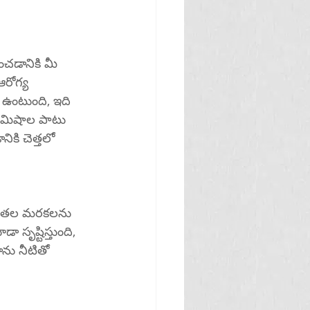
ంచడానికి మీ 
రోగ్య 
 ఉంటుంది, ఇది 
 నిమిషాల పాటు 
ికి చెత్తలో 
పరితల మరకలను 
సృష్టిస్తుంది, 
ాను నీటితో 