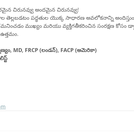
యకరమైన చిరునవ్వు అందమైన చిరునవ్వు!
ెల్లబడటం పద్ధతుల యొక్క సాధారణ అవలోకనాన్ని అందిస్తుంది.
నించడం ముఖ్యం మరియు వ్యక్తిగతీకరించిన సంరక్షణ కోసం డాక్
 ఉత్తమం.
హ్మణ్యం, MD, FRCP (లండన్), FACP (అమెరికా)
స్ట్
com