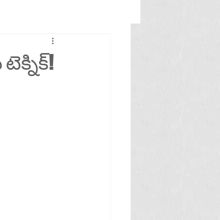
క్నిక్!