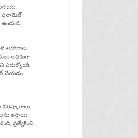
చంపగలదు. 
ా ఉండండి.
వంటి ఆహారాలు 
యలు అధికంగా 
ి ఎదుర్కోండి. 
ింగ్ చేయడం 
పరిష్కారాలు 
ను ఇస్తాయి. 
ి, ప్రత్యేకించి 