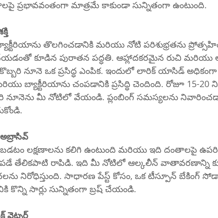
తాలపై ప్రభావవంతంగా మాత్రమే కాకుండా సున్నితంగా ఉంటుంది.
్తి
బ్యాక్టీరియాను తొలగించడానికి మరియు నోటి పరిశుభ్రతను ప్రోత్సహి
 చేయడంతో కూడిన పురాతన పద్ధతి. ఆహ్లాదకరమైన రుచి మరియు ఆ
్బరి నూనె ఒక ప్రసిద్ధ ఎంపిక. ఇందులో లారిక్ యాసిడ్ అధికంగా
రియు బ్యాక్టీరియాను చంపడానికి ప్రసిద్ధి చెందింది. రోజూ 15-20
బరి నూనెను మీ నోటిలో వేయండి. ప్లంబింగ్ సమస్యలను నివారించడాన
ుకోండి.
అబ్రాసివ్
ల్లబడటం లక్షణాలను కలిగి ఉంటుంది మరియు ఇది దంతాలపై ఉ
ేలికపాటి రాపిడి. ఇది మీ నోటిలో ఆల్కలీన్ వాతావరణాన్ని కూడా 
దలను నిరోధిస్తుంది. సాధారణ పేస్ట్ కోసం, ఒక టీస్పూన్ బేకింగ్ సోడ
కొన్ని సార్లు సున్నితంగా బ్రష్ చేయండి.
క్ వైట్నర్