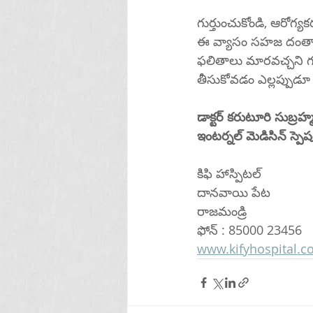
గుర్తుంచుకోండి, ఆరోగ్
ఈ వ్యాసం సహజ దంతాల త
ఫలితాలు మారవచ్చని గమ
తీసుకోవడం ఎల్లప్పుడూ
డాక్టర్ కరుటూరి సుబ్ర
ఇంటర్నల్ మెడిసిన్ స్పెషలి
కిఫి హాస్పిటల్ 
దానవాయి పేట
రాజమండ్రి 
ఫోన్ : 85000 23456
www.kifyhospital.