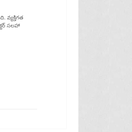
 వ్యక్తిగత 
టర్ సలహా 