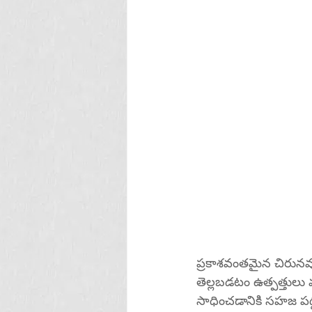
ప్రకాశవంతమైన చిరునవ్వ
తెల్లబడటం ఉత్పత్తుల
సాధించడానికి సహజ పద