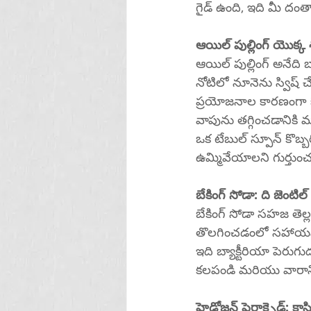
గైడ్ ఉంది, ఇది మీ దం
ఆయిల్ పుల్లింగ్ యొక్క శక
ఆయిల్ పుల్లింగ్ అనేది 
నోటిలో నూనెను స్విష్
ప్రయోజనాల కారణంగా కొబ
వాపును తగ్గించడానికి మ
ఒక టేబుల్ స్పూన్ కొబ్
ఉమ్మివేయాలని గుర్తుంచ
బేకింగ్ సోడా: ది జెంటిల్ 
బేకింగ్ సోడా సహజ తె
తొలగించడంలో సహాయపడే త
ఇది బ్యాక్టీరియా పెరుగు
కలపండి మరియు వారానికి 
హైడ్రోజన్ పెరాక్సైడ్: క్లాసి