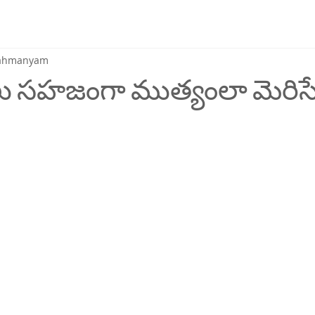
brahmanyam
 సహజంగా ముత్యంలా మెరిసే టె