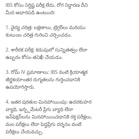
IBS కోసం నిర్దిష్ట పరీక్ష లేదు. రోగ నిర్ధారణ దీని 
మీద ఆధారపడి ఉంటుంది:
1. వైద్య చరిత్ర: లక్షణాలు, ట్రిగ్గర్‌లు మరియు 
కుటుంబ చరిత్ర గురించి చర్చించడం.
2. శారీరక పరీక్ష: కడుపులో సున్నితత్వం లేదా 
ఉబ్బరం కోసం తనిఖీ చేయడం.
3. రోమ్ IV ప్రమాణాలు: IBS వంటి క్రియాత్మక 
జీర్ణశయాంతర రుగ్మతలను గుర్తించడానికి 
ఉపయోగిస్తారు.
4. ఇతర షరతుల మినహాయింపు: ఉదరకుహర 
వ్యాధి, ఇన్ఫ్లమేటరీ ప్రేగు వ్యాధి లేదా 
ఇన్‌ఫెక్షన్‌లను మినహాయించడానికి రక్త పరీక్షలు, 
మల పరీక్షలు లేదా పెద్దప్రేగు దర్శనం వంటి 
పరీక్షలు చేయవచ్చు.