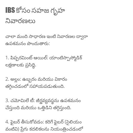
IBS కోసం సహజ గృహ 
నివారణలు
చాలా మంది సాధారణ ఇంటి నివారణల ద్వారా 
ఉపశమనం పొందుతారు:
1. పిప్పరమింట్ ఆయిల్: యాంటిస్పాస్మోడిక్ 
లక్షణాలకు ప్రసిద్ధి.
2. అల్లం: ఉబ్బరం మరియు వికారం 
తగ్గించడంలో సహాయపడుతుంది.
3. చమోమిలే టీ: జీర్ణవ్యవస్థను ఉపశమనం 
చేస్తుంది మరియు ఒత్తిడిని తగ్గిస్తుంది.
4. ఫైబర్ తీసుకోవడం: కరిగే ఫైబర్ (సైలియం 
వంటివి) ప్రేగు కదలికలను నియంత్రించడంలో 