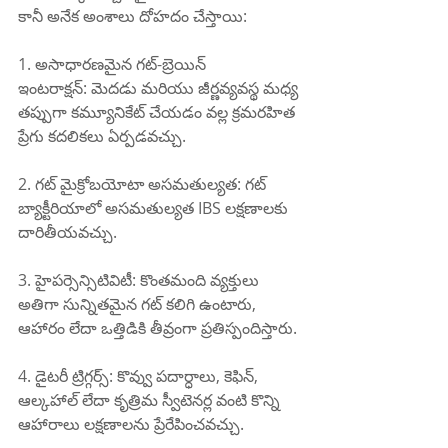
కానీ అనేక అంశాలు దోహదం చేస్తాయి:
1. అసాధారణమైన గట్-బ్రెయిన్ 
ఇంటరాక్షన్: మెదడు మరియు జీర్ణవ్యవస్థ మధ్య 
తప్పుగా కమ్యూనికేట్ చేయడం వల్ల క్రమరహిత 
ప్రేగు కదలికలు ఏర్పడవచ్చు.
2. గట్ మైక్రోబయోటా అసమతుల్యత: గట్ 
బ్యాక్టీరియాలో అసమతుల్యత IBS లక్షణాలకు 
దారితీయవచ్చు.
3. హైపర్సెన్సిటివిటీ: కొంతమంది వ్యక్తులు 
అతిగా సున్నితమైన గట్ కలిగి ఉంటారు, 
ఆహారం లేదా ఒత్తిడికి తీవ్రంగా ప్రతిస్పందిస్తారు.
4. డైటరీ ట్రిగ్గర్స్: కొవ్వు పదార్ధాలు, కెఫిన్, 
ఆల్కహాల్ లేదా కృత్రిమ స్వీటెనర్ల వంటి కొన్ని 
ఆహారాలు లక్షణాలను ప్రేరేపించవచ్చు.