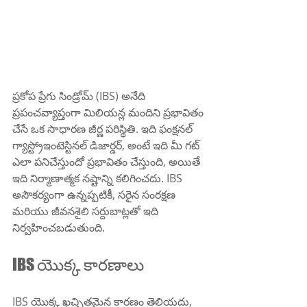
ప్రకోప ప్రేగు సిండ్రోమ్ (IBS) అనేది 
ప్రపంచవ్యాప్తంగా మిలియన్ల మందిని ప్రభావితం 
చేసే ఒక సాధారణ జీర్ణ పరిస్థితి. ఇది ఫంక్షనల్ 
గ్యాస్ట్రోఇంటెస్టినల్ డిజార్డర్, అంటే ఇది మీ గట్ 
ఎలా పనిచేస్తుందో ప్రభావితం చేస్తుంది, అయితే 
ఇది నిర్మాణాత్మక నష్టాన్ని కలిగించదు. IBS 
అసౌకర్యంగా ఉన్నప్పటికీ, సరైన సంరక్షణ 
మరియు జీవనశైలి సర్దుబాట్లతో ఇది 
నిర్వహించబడుతుంది.
IBS యొక్క కారణాలు
IBS యొక్క ఖచ్చితమైన కారణం తెలియదు, 