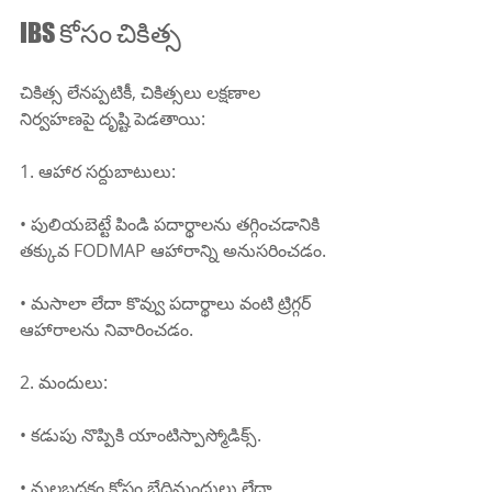
IBS కోసం చికిత్స
చికిత్స లేనప్పటికీ, చికిత్సలు లక్షణాల 
నిర్వహణపై దృష్టి పెడతాయి:
1. ఆహార సర్దుబాటులు:
• పులియబెట్టే పిండి పదార్థాలను తగ్గించడానికి 
తక్కువ FODMAP ఆహారాన్ని అనుసరించడం.
• మసాలా లేదా కొవ్వు పదార్థాలు వంటి ట్రిగ్గర్ 
ఆహారాలను నివారించడం.
2. మందులు:
• కడుపు నొప్పికి యాంటిస్పాస్మోడిక్స్.
• మలబద్ధకం కోసం భేదిమందులు లేదా 