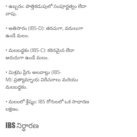
• ఉబ్బరం: పొత్తికడుపులో సంపూర్ణత్వం లేదా 
వాపు.
• అతిసారం (IBS-D): తరచుగా, వదులుగా 
ఉండే మలం.
• మలబద్ధకం (IBS-C): కఠినమైన లేదా 
అరుదుగా ఉండే మలం.
• మిశ్రమ ప్రేగు అలవాట్లు (IBS-
M): ప్రత్యామ్నాయ విరేచనాలు మరియు 
మలబద్ధకం.
• మలంలో శ్లేష్మం: IBS రోగులలో ఒక సాధారణ 
లక్షణం.
IBS నిర్ధారణ