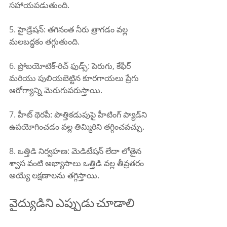
సహాయపడుతుంది.
5. హైడ్రేషన్: తగినంత నీరు త్రాగడం వల్ల 
మలబద్ధకం తగ్గుతుంది.
6. ప్రోబయోటిక్-రిచ్ ఫుడ్స్: పెరుగు, కేఫీర్ 
మరియు పులియబెట్టిన కూరగాయలు ప్రేగు 
ఆరోగ్యాన్ని మెరుగుపరుస్తాయి.
7. హీట్ థెరపీ: పొత్తికడుపుపై ​​హీటింగ్ ప్యాడ్‌ని 
ఉపయోగించడం వల్ల తిమ్మిరిని తగ్గించవచ్చు.
8. ఒత్తిడి నిర్వహణ: మెడిటేషన్ లేదా లోతైన 
శ్వాస వంటి అభ్యాసాలు ఒత్తిడి వల్ల తీవ్రతరం 
అయ్యే లక్షణాలను తగ్గిస్తాయి.
వైద్యుడిని ఎప్పుడు చూడాలి