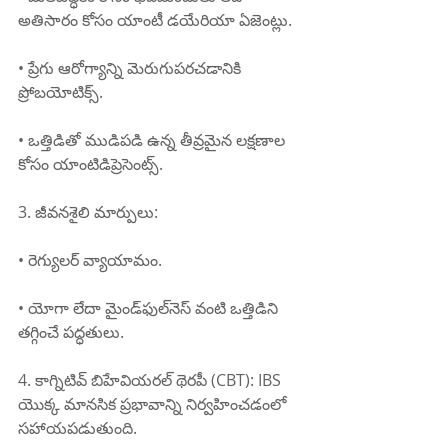
అతిసారం కోసం యాంటీ డయేరియా ఏజెంట్లు.
• ప్రేగు ఆరోగ్యాన్ని మెరుగుపరచడానికి 
ప్రోబయోటిక్స్.
• ఒత్తిడితో ముడిపడి ఉన్న తీవ్రమైన లక్షణాల 
కోసం యాంటిడిప్రెసెంట్స్.
3. జీవనశైలి మార్పులు:
• రెగ్యులర్ వ్యాయామం.
• యోగా లేదా మైండ్‌ఫుల్‌నెస్ వంటి ఒత్తిడిని 
తగ్గించే పద్ధతులు.
4. కాగ్నిటివ్ బిహేవియరల్ థెరపీ (CBT): IBS 
యొక్క మానసిక ప్రభావాన్ని నిర్వహించడంలో 
సహాయపడుతుంది.