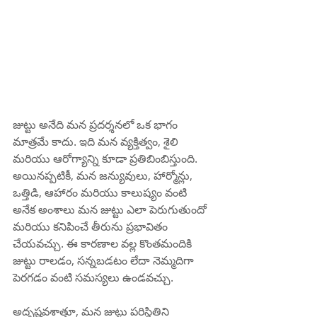
జుట్టు అనేది మన ప్రదర్శనలో ఒక భాగం 
మాత్రమే కాదు. ఇది మన వ్యక్తిత్వం, శైలి 
మరియు ఆరోగ్యాన్ని కూడా ప్రతిబింబిస్తుంది. 
అయినప్పటికీ, మన జన్యువులు, హార్మోన్లు, 
ఒత్తిడి, ఆహారం మరియు కాలుష్యం వంటి 
అనేక అంశాలు మన జుట్టు ఎలా పెరుగుతుందో 
మరియు కనిపించే తీరును ప్రభావితం 
చేయవచ్చు. ఈ కారణాల వల్ల కొంతమందికి 
జుట్టు రాలడం, సన్నబడటం లేదా నెమ్మదిగా 
పెరగడం వంటి సమస్యలు ఉండవచ్చు.
అదృష్టవశాత్తూ, మన జుట్టు పరిస్థితిని 