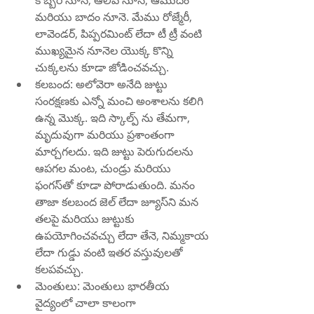
కొబ్బరి నూనె, ఆలివ్ నూనె, ఆముదం 
మరియు బాదం నూనె. మేము రోజ్మేరీ, 
లావెండర్, పిప్పరమింట్ లేదా టీ ట్రీ వంటి 
ముఖ్యమైన నూనెల యొక్క కొన్ని 
చుక్కలను కూడా జోడించవచ్చు.
కలబంద: అలోవెరా అనేది జుట్టు 
సంరక్షణకు ఎన్నో మంచి అంశాలను కలిగి 
ఉన్న మొక్క. ఇది స్కాల్ప్ ను తేమగా, 
మృదువుగా మరియు ప్రశాంతంగా 
మార్చగలదు. ఇది జుట్టు పెరుగుదలను 
ఆపగల మంట, చుండ్రు మరియు 
ఫంగస్‌తో కూడా పోరాడుతుంది. మనం 
తాజా కలబంద జెల్ లేదా జ్యూస్‌ని మన 
తలపై మరియు జుట్టుకు 
ఉపయోగించవచ్చు లేదా తేనె, నిమ్మకాయ 
లేదా గుడ్డు వంటి ఇతర వస్తువులతో 
కలపవచ్చు.
మెంతులు: మెంతులు భారతీయ 
వైద్యంలో చాలా కాలంగా 