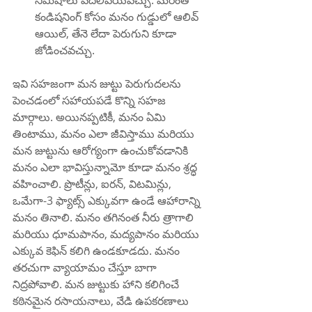
నిమిషాలు వదిలివేయవచ్చు. మరింత 
కండిషనింగ్ కోసం మనం గుడ్డులో ఆలివ్ 
ఆయిల్, తేనె లేదా పెరుగుని కూడా 
జోడించవచ్చు.
ఇవి సహజంగా మన జుట్టు పెరుగుదలను 
పెంచడంలో సహాయపడే కొన్ని సహజ 
మార్గాలు. అయినప్పటికీ, మనం ఏమి 
తింటాము, మనం ఎలా జీవిస్తాము మరియు 
మన జుట్టును ఆరోగ్యంగా ఉంచుకోవడానికి 
మనం ఎలా భావిస్తున్నామో కూడా మనం శ్రద్ధ 
వహించాలి. ప్రొటీన్లు, ఐరన్, విటమిన్లు, 
ఒమేగా-3 ఫ్యాట్స్ ఎక్కువగా ఉండే ఆహారాన్ని 
మనం తినాలి. మనం తగినంత నీరు త్రాగాలి 
మరియు ధూమపానం, మద్యపానం మరియు 
ఎక్కువ కెఫిన్ కలిగి ఉండకూడదు. మనం 
తరచుగా వ్యాయామం చేస్తూ బాగా 
నిద్రపోవాలి. మన జుట్టుకు హాని కలిగించే 
కఠినమైన రసాయనాలు, వేడి ఉపకరణాలు 