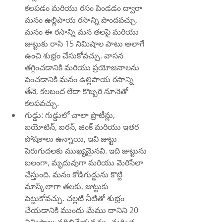
కలపడం మరియు రసం పిండడం ద్వారా 
మనం ఉల్లిపాయ రసాన్ని పొందవచ్చు. 
మనం ఈ రసాన్ని మన తలపై మరియు 
జుట్టుకు రాసి 15 నిమిషాల పాటు అలాగే 
ఉంచి శుభ్రం చేసుకోవచ్చు. వాసన 
తగ్గించడానికి మరియు ప్రయోజనాలను 
పెంచడానికి మనం ఉల్లిపాయ రసాన్ని 
తేనె, కలబంద లేదా కొబ్బరి నూనెతో 
కలపవచ్చు.
గుడ్డు: గుడ్డులో చాలా ప్రొటీన్లు, 
బయోటిన్, ఐరన్, జింక్ మరియు ఇతర 
పోషకాలు ఉన్నాయి, ఇవి జుట్టు 
పెరుగుదలకు ముఖ్యమైనవి. ఇది జుట్టును 
బలంగా, మృదువుగా మరియు మెరిసేలా 
చేస్తుంది. మనం కోడిగుడ్డును కొట్టి 
మాస్క్‌లాగా తలకు, జుట్టుకు 
పెట్టుకోవచ్చు. చల్లటి నీటితో శుభ్రం 
చేయడానికి ముందు మేము దానిని 20 