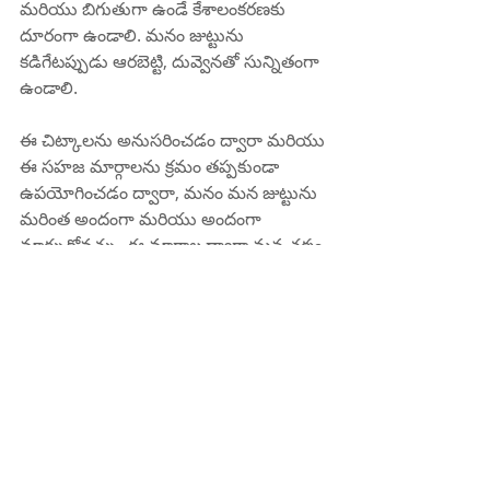
మరియు బిగుతుగా ఉండే కేశాలంకరణకు 
దూరంగా ఉండాలి. మనం జుట్టును 
కడిగేటప్పుడు ఆరబెట్టి, దువ్వెనతో సున్నితంగా 
ఉండాలి.
ఈ చిట్కాలను అనుసరించడం ద్వారా మరియు 
ఈ సహజ మార్గాలను క్రమం తప్పకుండా 
ఉపయోగించడం ద్వారా, మనం మన జుట్టును 
మరింత అందంగా మరియు అందంగా 
మార్చుకోవచ్చు .ఈ మార్గాల ద్వారా మన చర్మం 
మరియు మొత్తం ఆరోగ్యానికి ఉన్న మంచి 
విషయాలను కూడా మనం ఆనందించవచ్చు . 
జుట్టు పెరుగుదలకు సమయం మరియు 
సహనం అవసరమని మనం గుర్తుంచుకోవాలి . 
మనం సులభంగా వదులుకోకూడదు .నిరంతర 
శ్రద్ధ మరియు శ్రద్ధతో, మనం సహజంగా 
సుందరమైన మరియు పొడవైన తాళాలను 
కలిగి ఉండవచ్చు.