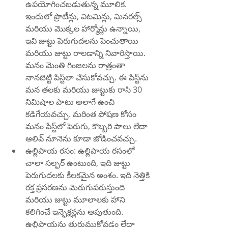
ఉపయోగించబడుతున్న మూలిక. 
ఇందులో ప్రొటీన్లు, విటమిన్లు, మినరల్స్ 
మరియు మొక్కల హార్మోన్లు ఉన్నాయి, 
ఇవి జుట్టు పెరుగుదలను పెంచుతాయి 
మరియు జుట్టు రాలడాన్ని నివారిస్తాయి. 
మనం మెంతి గింజలను రాత్రంతా 
నానబెట్టి పేస్ట్‌లా చేసుకోవచ్చు. ఈ పేస్ట్‌ను 
మన తలకు మరియు జుట్టుకు రాసి 30 
నిమిషాల పాటు అలాగే ఉంచి 
కడిగేయవచ్చు. మరింత పోషణ కోసం 
మనం పేస్ట్‌లో పెరుగు, కొబ్బరి పాలు లేదా 
ఆలివ్ నూనెను కూడా జోడించవచ్చు.
ఉల్లిపాయ రసం: ఉల్లిపాయ రసంలో 
చాలా సల్ఫర్ ఉంటుంది, ఇది జుట్టు 
పెరుగుదలకు కీలకమైన అంశం. ఇది నెత్తికి 
రక్త ప్రసరణను మెరుగుపరుస్తుంది 
మరియు జుట్టు మూలాలకు హాని 
కలిగించే ఇన్ఫెక్షన్లను ఆపుతుంది. 
ఉల్లిపాయను తురుముకోవడం లేదా 