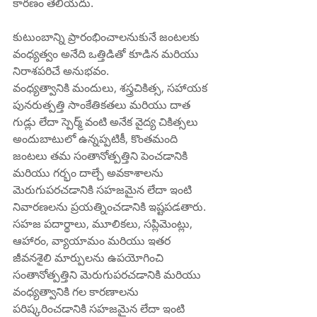
కారణం తెలియదు.
కుటుంబాన్ని ప్రారంభించాలనుకునే జంటలకు 
వంధ్యత్వం అనేది ఒత్తిడితో కూడిన మరియు 
నిరాశపరిచే అనుభవం.
వంధ్యత్వానికి మందులు, శస్త్రచికిత్స, సహాయక 
పునరుత్పత్తి సాంకేతికతలు మరియు దాత 
గుడ్లు లేదా స్పెర్మ్ వంటి అనేక వైద్య చికిత్సలు 
అందుబాటులో ఉన్నప్పటికీ, కొంతమంది 
జంటలు తమ సంతానోత్పత్తిని పెంచడానికి 
మరియు గర్భం దాల్చే అవకాశాలను 
మెరుగుపరచడానికి సహజమైన లేదా ఇంటి 
నివారణలను ప్రయత్నించడానికి ఇష్టపడతారు. 
సహజ పదార్థాలు, మూలికలు, సప్లిమెంట్లు, 
ఆహారం, వ్యాయామం మరియు ఇతర 
జీవనశైలి మార్పులను ఉపయోగించి 
సంతానోత్పత్తిని మెరుగుపరచడానికి మరియు 
వంధ్యత్వానికి గల కారణాలను 
పరిష్కరించడానికి సహజమైన లేదా ఇంటి 