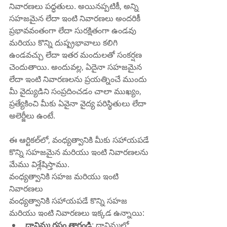
నివారణలు పద్ధతులు. అయినప్పటికీ, అన్ని 
సహజమైన లేదా ఇంటి నివారణలు అందరికీ 
ప్రభావవంతంగా లేదా సురక్షితంగా ఉండవు 
మరియు కొన్ని దుష్ప్రభావాలు కలిగి 
ఉండవచ్చు లేదా ఇతర మందులతో సంకర్షణ 
చెందుతాయి. అందువల్ల, ఏదైనా సహజమైన 
లేదా ఇంటి నివారణలను ప్రయత్నించే ముందు 
మీ వైద్యుడిని సంప్రదించడం చాలా ముఖ్యం, 
ప్రత్యేకించి మీకు ఏవైనా వైద్య పరిస్థితులు లేదా 
అలెర్జీలు ఉంటే.
ఈ ఆర్టికల్‌లో, వంధ్యత్వానికి మీకు సహాయపడే 
కొన్ని సహజమైన మరియు ఇంటి నివారణలను 
మేము విశ్లేషిస్తాము.
వంధ్యత్వానికి సహజ మరియు ఇంటి 
నివారణలు
వంధ్యత్వానికి సహాయపడే కొన్ని సహజ 
మరియు ఇంటి నివారణలు ఇక్కడ ఉన్నాయి:
దానిమ్మ రసం త్రాగండి
: దానిమ్మలో 