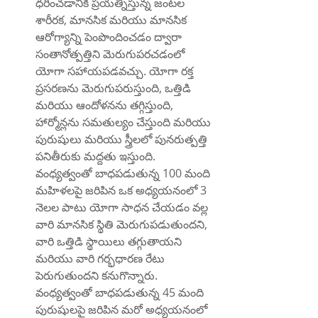
ధరించడానికి ప్రయత్నిస్తున్న జంటల 
శారీరక, మానసిక మరియు మానసిక 
ఆరోగ్యాన్ని పెంపొందించడం ద్వారా 
సంతానోత్పత్తిని మెరుగుపరచడంలో 
యోగా సహాయపడవచ్చు. యోగా రక్త 
ప్రసరణను మెరుగుపరుస్తుంది, ఒత్తిడి 
మరియు ఆందోళనను తగ్గిస్తుంది, 
హార్మోన్లను సమతుల్యం చేస్తుంది మరియు 
పురుషులు మరియు స్త్రీలలో పునరుత్పత్తి 
పనితీరుకు మద్దతు ఇస్తుంది. 
వంధ్యత్వంతో బాధపడుతున్న 100 మంది 
మహిళలపై జరిపిన ఒక అధ్యయనంలో 3 
నెలల పాటు యోగా సాధన చేయడం వల్ల 
వారి మానసిక స్థితి మెరుగుపడుతుందని, 
వారి ఒత్తిడి స్థాయిలు తగ్గుతాయని 
మరియు వారి గర్భధారణ రేటు 
పెరుగుతుందని కనుగొన్నారు. 
వంధ్యత్వంతో బాధపడుతున్న 45 మంది 
పురుషులపై జరిపిన మరో అధ్యయనంలో 