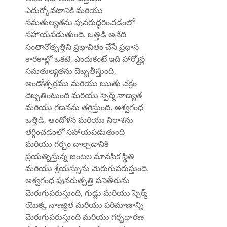
ఎదుర్కోవటానికి మరియు 
సమతుల్యతను పునరుద్ధరించడంలో 
సహాయపడుతుంది. ఒత్తిడి అనేది 
సంతానోత్పత్తిని ప్రభావితం చేసే ప్రధాన 
కారకాల్లో ఒకటి, ఎందుకంటే ఇది హార్మోన్ల 
సమతుల్యతను దెబ్బతీస్తుంది, 
అండోత్సర్గము మరియు ఋతు చక్రం 
దెబ్బతింటుంది మరియు స్పెర్మ్ నాణ్యత 
మరియు గణనను తగ్గిస్తుంది. అశ్వగంధ 
ఒత్తిడి, ఆందోళన మరియు నిరాశను 
తగ్గించడంలో సహాయపడుతుంది 
మరియు గర్భం దాల్చడానికి 
ప్రయత్నిస్తున్న జంటల మానసిక స్థితి 
మరియు శ్రేయస్సును మెరుగుపరుస్తుంది. 
అశ్వగంధ పునరుత్పత్తి పనితీరును 
మెరుగుపరుస్తుంది, గుడ్లు మరియు స్పెర్మ్ 
యొక్క నాణ్యత మరియు పరిమాణాన్ని 
మెరుగుపరుస్తుంది మరియు గర్భధారణ 