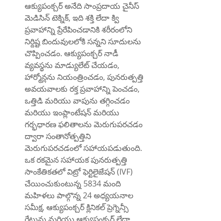
ఆక్యుపంక్చర్ అనేది సాంప్రదాయ చైనీస్ 
మెడిసిన్ టెక్నిక్, ఇది శక్తి లేదా క్వి 
ప్రవాహాన్ని ప్రేరేపించడానికి శరీరంలోని 
నిర్దిష్ట బిందువులలోకి సన్నని సూదులను 
చొప్పించడం. ఆక్యుపంక్చర్ నాడీ 
వ్యవస్థను మాడ్యులేట్ చేయడం, 
హార్మోన్లను నియంత్రించడం, పునరుత్పత్తి 
అవయవాలకు రక్త ప్రవాహాన్ని పెంచడం, 
ఒత్తిడి మరియు వాపును తగ్గించడం 
మరియు ఇంప్లాంటేషన్ మరియు 
గర్భధారణ ఫలితాలను మెరుగుపరచడం 
ద్వారా సంతానోత్పత్తిని 
మెరుగుపరచడంలో సహాయపడుతుంది. 
ఒక రకమైన సహాయక పునరుత్పత్తి 
సాంకేతికతలో విట్రో ఫెర్టిలైజేషన్ (IVF) 
చేయించుకుంటున్న 5834 మంది 
మహిళలు పాల్గొన్న 24 అధ్యయనాల 
సమీక్ష, ఆక్యుపంక్చర్ క్లినికల్ ప్రెగ్నెన్సీ 
రేటును మరియు ఆక్యుపంక్చర్ లేదా 