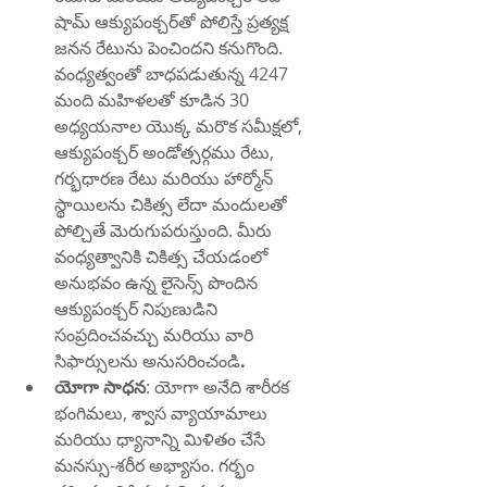
షామ్ ఆక్యుపంక్చర్‌తో పోలిస్తే ప్రత్యక్ష 
జనన రేటును పెంచిందని కనుగొంది. 
వంధ్యత్వంతో బాధపడుతున్న 4247 
మంది మహిళలతో కూడిన 30 
అధ్యయనాల యొక్క మరొక సమీక్షలో, 
ఆక్యుపంక్చర్ అండోత్సర్గము రేటు, 
గర్భధారణ రేటు మరియు హార్మోన్ 
స్థాయిలను చికిత్స లేదా మందులతో 
పోల్చితే మెరుగుపరుస్తుంది. మీరు 
వంధ్యత్వానికి చికిత్స చేయడంలో 
అనుభవం ఉన్న లైసెన్స్ పొందిన 
ఆక్యుపంక్చర్ నిపుణుడిని 
సంప్రదించవచ్చు మరియు వారి 
సిఫార్సులను అనుసరించండి
.
యోగా సాధన
: యోగా అనేది శారీరక 
భంగిమలు, శ్వాస వ్యాయామాలు 
మరియు ధ్యానాన్ని మిళితం చేసే 
మనస్సు-శరీర అభ్యాసం. గర్భం 