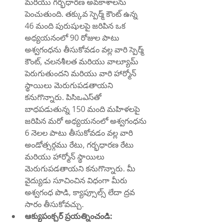
మరియు గర్భధారణ అవకాశాలను 
పెంచుతుంది. తక్కువ స్పెర్మ్ కౌంట్ ఉన్న 
46 మంది పురుషులపై జరిపిన ఒక 
అధ్యయనంలో 90 రోజుల పాటు 
అశ్వగంధను తీసుకోవడం వల్ల వారి స్పెర్మ్ 
కౌంట్, చలనశీలత మరియు వాల్యూమ్ 
పెరుగుతుందని మరియు వారి హార్మోన్ 
స్థాయిలు మెరుగుపడతాయని 
కనుగొన్నారు. పిసిఒఎస్‌తో 
బాధపడుతున్న 150 మంది మహిళలపై 
జరిపిన మరో అధ్యయనంలో అశ్వగంధను 
6 నెలల పాటు తీసుకోవడం వల్ల వారి 
అండోత్సర్గము రేటు, గర్భధారణ రేటు 
మరియు హార్మోన్ స్థాయిలు 
మెరుగుపడతాయని కనుగొన్నారు. మీ 
వైద్యుడు సూచించిన విధంగా మీరు 
అశ్వగంధ పొడి, క్యాప్సూల్స్ లేదా ద్రవ 
సారం తీసుకోవచ్చు.
ఆక్యుపంక్చర్ ప్రయత్నించండి: 