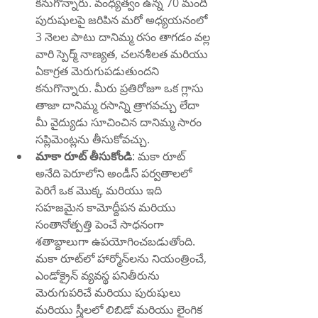
కనుగొన్నారు. వంధ్యత్వం ఉన్న 70 మంది 
పురుషులపై జరిపిన మరో అధ్యయనంలో 
3 నెలల పాటు దానిమ్మ రసం తాగడం వల్ల 
వారి స్పెర్మ్ నాణ్యత, చలనశీలత మరియు 
ఏకాగ్రత మెరుగుపడుతుందని 
కనుగొన్నారు. మీరు ప్రతిరోజూ ఒక గ్లాసు 
తాజా దానిమ్మ రసాన్ని త్రాగవచ్చు లేదా 
మీ వైద్యుడు సూచించిన దానిమ్మ సారం 
సప్లిమెంట్లను తీసుకోవచ్చు.
మాకా రూట్ తీసుకోండి
: మకా రూట్ 
అనేది పెరూలోని అండీస్ పర్వతాలలో 
పెరిగే ఒక మొక్క మరియు ఇది 
సహజమైన కామోద్దీపన మరియు 
సంతానోత్పత్తి పెంచే సాధనంగా 
శతాబ్దాలుగా ఉపయోగించబడుతోంది. 
మకా రూట్‌లో హార్మోన్‌లను నియంత్రించే, 
ఎండోక్రైన్ వ్యవస్థ పనితీరును 
మెరుగుపరిచే మరియు పురుషులు 
మరియు స్త్రీలలో లిబిడో మరియు లైంగిక 