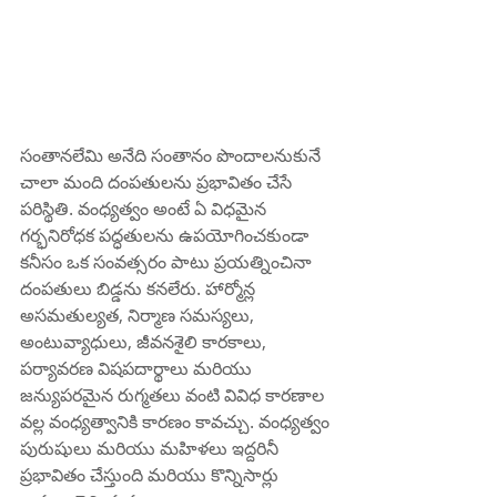
సంతానలేమి అనేది సంతానం పొందాలనుకునే 
చాలా మంది దంపతులను ప్రభావితం చేసే 
పరిస్థితి. వంధ్యత్వం అంటే ఏ విధమైన 
గర్భనిరోధక పద్ధతులను ఉపయోగించకుండా 
కనీసం ఒక సంవత్సరం పాటు ప్రయత్నించినా 
దంపతులు బిడ్డను కనలేరు. హార్మోన్ల 
అసమతుల్యత, నిర్మాణ సమస్యలు, 
అంటువ్యాధులు, జీవనశైలి కారకాలు, 
పర్యావరణ విషపదార్థాలు మరియు 
జన్యుపరమైన రుగ్మతలు వంటి వివిధ కారణాల 
వల్ల వంధ్యత్వానికి కారణం కావచ్చు. వంధ్యత్వం 
పురుషులు మరియు మహిళలు ఇద్దరినీ 
ప్రభావితం చేస్తుంది మరియు కొన్నిసార్లు 