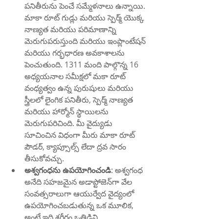
పనితీరును పెంచే సమ్మేళనాలు ఉన్నాయి. 
మాకా రూట్ గుడ్లు మరియు స్పెర్మ్ యొక్క 
నాణ్యత మరియు పరిమాణాన్ని 
మెరుగుపరుస్తుంది మరియు ఇంప్లాంటేషన్ 
మరియు గర్భధారణ అవకాశాలను 
పెంచుతుంది. 1311 మంది పాల్గొన్న 16 
అధ్యయనాల సమీక్షలో మకా రూట్ 
వంధ్యత్వం ఉన్న పురుషులు మరియు 
స్త్రీలలో లైంగిక పనితీరు, స్పెర్మ్ నాణ్యత 
మరియు హార్మోన్ స్థాయిలను 
మెరుగుపరిచింది. మీ వైద్యుడు 
సూచించిన విధంగా మీరు మాకా రూట్ 
పౌడర్, క్యాప్సూల్స్ లేదా ద్రవ సారం 
తీసుకోవచ్చు.
అశ్వగంధను ఉపయోగించండి
: అశ్వగంధ 
అనేది సహజమైన అడాప్టోజెన్‌గా వేల 
సంవత్సరాలుగా ఆయుర్వేద వైద్యంలో 
ఉపయోగించబడుతున్న ఒక మూలిక, 
అంటే ఇది శరీరం ఒత్తిడిని 