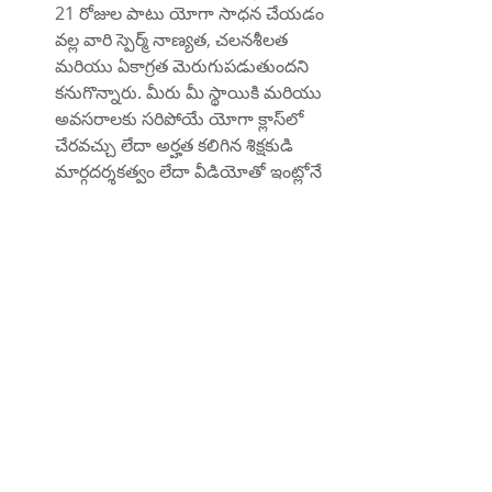
21 రోజుల పాటు యోగా సాధన చేయడం 
వల్ల వారి స్పెర్మ్ నాణ్యత, చలనశీలత 
మరియు ఏకాగ్రత మెరుగుపడుతుందని 
కనుగొన్నారు. మీరు మీ స్థాయికి మరియు 
అవసరాలకు సరిపోయే యోగా క్లాస్‌లో 
చేరవచ్చు లేదా అర్హత కలిగిన శిక్షకుడి 
మార్గదర్శకత్వం లేదా వీడియోతో ఇంట్లోనే 
యోగాను అభ్యసించవచ్చు.
సారాంశం
సంతానలేమి అనేది సంతానం పొందాలనుకునే 
చాలా మంది దంపతులను ప్రభావితం చేసే 
పరిస్థితి. వంధ్యత్వం అంటే ఏ విధమైన 
గర్భనిరోధక పద్ధతులను ఉపయోగించకుండా 
కనీసం ఒక సంవత్సరం పాటు ప్రయత్నించినా 
దంపతులు బిడ్డను కనలేరు. హార్మోన్ల 
అసమతుల్యత, నిర్మాణ సమస్యలు, 
అంటువ్యాధులు, జీవనశైలి కారకాలు, 