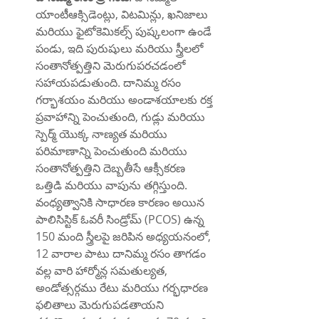
యాంటీఆక్సిడెంట్లు, విటమిన్లు, ఖనిజాలు 
మరియు ఫైటోకెమికల్స్ పుష్కలంగా ఉండే 
పండు, ఇది పురుషులు మరియు స్త్రీలలో 
సంతానోత్పత్తిని మెరుగుపరచడంలో 
సహాయపడుతుంది. దానిమ్మ రసం 
గర్భాశయం మరియు అండాశయాలకు రక్త 
ప్రవాహాన్ని పెంచుతుంది, గుడ్లు మరియు 
స్పెర్మ్ యొక్క నాణ్యత మరియు 
పరిమాణాన్ని పెంచుతుంది మరియు 
సంతానోత్పత్తిని దెబ్బతీసే ఆక్సీకరణ 
ఒత్తిడి మరియు వాపును తగ్గిస్తుంది. 
వంధ్యత్వానికి సాధారణ కారణం అయిన 
పాలిసిస్టిక్ ఓవరీ సిండ్రోమ్ (PCOS) ఉన్న 
150 మంది స్త్రీలపై జరిపిన అధ్యయనంలో, 
12 వారాల పాటు దానిమ్మ రసం తాగడం 
వల్ల వారి హార్మోన్ల సమతుల్యత, 
అండోత్సర్గము రేటు మరియు గర్భధారణ 
ఫలితాలు మెరుగుపడతాయని 