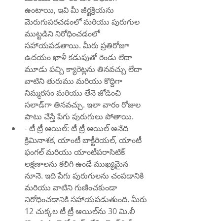
ఉంటాయి, ఇవి మీ జీర్ణక్రియను 
మెరుగుపరచడంలో మరియు పురుగుల 
ముట్టడిని నిరోధించడంలో 
సహాయపడతాయి. మీరు ప్రతిరోజూ 
ఉదయం ఖాళీ కడుపుతో రెండు లేదా 
మూడు పచ్చి క్యారెట్లను తినవచ్చు లేదా 
వాటిని తురుము మరియు కొద్దిగా 
నిమ్మరసం మరియు తేనె జోడించి 
సలాడ్‌గా తినవచ్చు. ఇలా వారం రోజుల 
పాటు చేస్తే పేగు పురుగులు పోతాయి.
- టీ ట్రీ ఆయిల్: టీ ట్రీ ఆయిల్ అనేది 
క్రిమినాశక, యాంటీ బాక్టీరియల్, యాంటీ 
ఫంగల్ మరియు యాంటీపరాసిటిక్ 
లక్షణాలను కలిగి ఉండే ముఖ్యమైన 
నూనె. ఇది పేగు పురుగులను చంపడానికి 
మరియు వాటిని గుణించకుండా 
నిరోధించడానికి సహాయపడుతుంది. మీరు 
12 చుక్కల టీ ట్రీ ఆయిల్‌ను 30 మి.లీ 