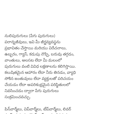
నులిపురుగులు (పేగు పురుగులు) 
పరాన్నజీవులు, ఇవి మీ జీర్ణవ్యవస్థను 
ప్రభావితం చేస్తాయి మరియు విరేచనాలు, 
ఉబ్బరం, గ్యాస్, కడుపు నొప్పి, బరువు తగ్గడం, 
వాంతులు, అలసట లేదా మీ మలంలో 
పురుగులు వంటి వివిధ లక్షణాలను కలిగిస్తాయి. 
కలుషితమైన ఆహారం లేదా నీరు తినడం, వ్యాధి 
సోకిన జంతువులు లేదా వ్యక్తులతో పరిచయం 
చేయడం లేదా అపరిశుభ్రమైన పరిస్థితులలో 
నివసించడం ద్వారా పేగు పురుగులు 
సంక్రమించవచ్చు.
పిన్‌వార్మ్‌లు, విప్‌వార్మ్‌లు, టేప్‌వార్మ్‌లు, లివర్ 