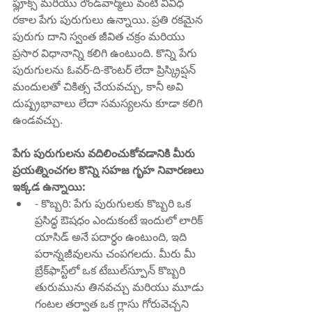
ఫ్లూక్స్ మరియు రౌండ్‌వార్మ్‌లు వంటి వివిధ 
రకాల పేగు పురుగులు ఉన్నాయి. ప్రతి రకమైన 
పురుగు దాని స్వంత జీవిత చక్రం మరియు 
ప్రసార విధానాన్ని కలిగి ఉంటుంది. కొన్ని పేగు 
పురుగులను ఓవర్-ది-కౌంటర్ లేదా ప్రిస్క్రిప్షన్ 
మందులతో చికిత్స చేయవచ్చు, కానీ అవి 
దుష్ప్రభావాలు లేదా సమస్యలను కూడా కలిగి 
ఉండవచ్చు.
పేగు పురుగులను వదిలించుకోవడానికి మీరు 
ప్రయత్నించగల కొన్ని సహజ గృహ నివారణలు 
ఇక్కడ ఉన్నాయి:
- కొబ్బరి: పేగు పురుగులకు కొబ్బరి ఒక 
ప్రసిద్ధ ఔషధం ఎందుకంటే ఇందులో లారిక్ 
యాసిడ్ అనే పదార్ధం ఉంటుంది, ఇది 
పరాన్నజీవులను చంపగలదు. మీరు మీ 
బ్రేక్‌ఫాస్ట్‌లో ఒక టేబుల్‌స్పూన్ కొబ్బరి 
తురుమును తినవచ్చు మరియు మూడు 
గంటల తర్వాత ఒక గ్లాసు గోరువెచ్చని 