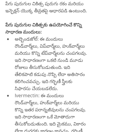
పేగు పురుగుల చికిత్స పురుగు రకం మరియు 
ఇన్ఫెక్షన్ యొక్క తీవ్రతపై ఆధారపడి ఉంటుంది.
పేగు పురుగుల చికిత్సకు ఉపయోగించే కొన్ని 
సాధారణ మందులు:
అల్బెండజోల్: ఈ మందులు 
రౌండ్‌వార్మ్‌లు, విప్‌వార్మ్‌లు, హుక్‌వార్మ్‌లు 
మరియు కొన్ని టేప్‌వార్మ్‌లను చంపగలవు. 
ఇది సాధారణంగా ఒకటి నుండి మూడు 
రోజులు తీసుకోబడుతుంది. ఇది 
తేలికపాటి కడుపు నొప్పి లేదా అతిసారం 
కలిగించవచ్చు. ఇది గర్భిణీ స్త్రీలకు 
సిఫారసు చేయబడలేదు.
Ivermectin: ఈ మందులు 
రౌండ్‌వార్మ్‌లు, హుక్‌వార్మ్‌లు మరియు 
కొన్ని ఇతర పరాన్నజీవులను చంపగలవు. 
ఇది సాధారణంగా ఒకే మోతాదుగా 
తీసుకోబడుతుంది. ఇది మైకము, వికారం 
లేదా దురదకు కారణం కావచ్చు. గర్భిణీ 