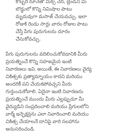
కొబ్బరి నూనెతో మిక్స్ చేసి, బ్లెండ్‌ని మీ 
బొడ్డులో కొన్ని నిమిషాల పాటు 
మృదువుగా మసాజ్ చేయవచ్చు. ఇలా 
రోజుకి రెండు సార్లు వారం రోజుల పాటు 
చేస్తే పేగు పురుగులను దూరం 
చేసుకోవచ్చు.
పేగు పురుగులను వదిలించుకోవడానికి మీరు 
ప్రయత్నించే కొన్ని సహజమైన ఇంటి 
నివారణలు ఇవి. అయితే, ఈ నివారణలు వైద్య 
చికిత్సకు ప్రత్యామ్నాయం కాదని మరియు 
అందరికీ పని చేయకపోవచ్చని మీరు 
గుర్తుంచుకోవాలి. ఏదైనా ఇంటి నివారణను 
ప్రయత్నించే ముందు మీరు ఎల్లప్పుడూ మీ 
వైద్యుడిని సంప్రదించాలి మరియు ప్రేగులలోని 
వార్మ్ ఇన్ఫెక్షన్లను ఎలా నివారించాలి మరియు 
చికిత్స చేయాలనే దానిపై వారి సలహాను 
అనుసరించండి.