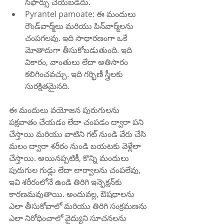
సిఫార్సు చేయబడదు.
Pyrantel pamoate: ఈ మందులు 
రౌండ్‌వార్మ్‌లు మరియు పిన్‌వార్మ్‌లను 
చంపగలవు. ఇది సాధారణంగా ఒకే 
మోతాదుగా తీసుకోబడుతుంది. ఇది 
వికారం, వాంతులు లేదా అతిసారం 
కలిగించవచ్చు. ఇది గర్భిణీ స్త్రీలకు 
సురక్షితమైనది.
ఈ మందులు వయోజన పురుగులను 
పక్షవాతం చేయడం లేదా చంపడం ద్వారా పని 
చేస్తాయి మరియు వాటిని గట్ నుండి వేరు చేసి 
మలం ద్వారా శరీరం నుండి బయటకు వెళ్లేలా 
చేస్తాయి. అయినప్పటికీ, కొన్ని మందులు 
పురుగుల గుడ్లు లేదా లార్వాలను చంపలేవు, 
ఇవి శరీరంలోనే ఉండి తిరిగి ఇన్ఫెక్షన్‌కు 
కారణమవుతాయి. అందువల్ల, ఔషధాలను 
ఎలా తీసుకోవాలో మరియు తిరిగి సంక్రమణను 
ఎలా నిరోధించాలో వైద్యుని సూచనలను 