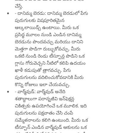
చేస్తే.
- దానిమ్మ బెరడు: దానిమ్మ బెరడులో పేగు 
పురుగులకు విషపూరితమైన 
ఆల్కలాయిడ్స్ ఉంటాయి. మీరు ఒక 
ప్రసిద్ధ మూలం నుండి ఎండిన దానిమ్మ 
బెరడును పొందవచ్చు మరియు దానిని 
మెత్తగా పొడిగా రుబ్బుకోవచ్చు. మీరు 
ఒకటి నుండి రెండు టీస్పూన్ల పొడిని ఒక 
గ్లాసు గోరువెచ్చని నీటిలో కలిపి ఉదయం 
ఖాళీ కడుపుతో త్రాగవచ్చు. పేగు 
పురుగులను వదిలించుకోవడానికి మీరు 
కొన్ని రోజులు ఇలా చేయవచ్చు.
- వార్మ్‌వుడ్: వార్మ్‌వుడ్ అనేది 
శతాబ్దాలుగా పరాన్నజీవి ఇన్‌ఫెక్షన్ల 
చికిత్సకు ఉపయోగించే ఒక మూలిక. ఇది 
పురుగులను పక్షవాతం చేసి చంపే 
సమ్మేళనాలను కలిగి ఉంటుంది. మీరు ఒక 
టీస్పూన్ ఎండిన వార్మ్‌వుడ్ ఆకులను ఒక 