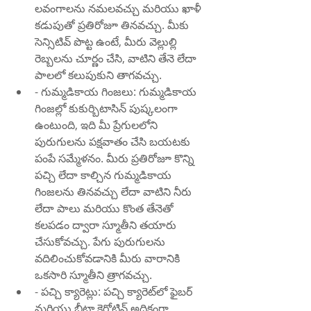
లవంగాలను నమలవచ్చు మరియు ఖాళీ 
కడుపుతో ప్రతిరోజూ తినవచ్చు. మీకు 
సెన్సిటివ్ పొట్ట ఉంటే, మీరు వెల్లుల్లి 
రెబ్బలను చూర్ణం చేసి, వాటిని తేనె లేదా 
పాలలో కలుపుకుని తాగవచ్చు.
- గుమ్మడికాయ గింజలు: గుమ్మడికాయ 
గింజల్లో కుకుర్బిటాసిన్ పుష్కలంగా 
ఉంటుంది, ఇది మీ ప్రేగులలోని 
పురుగులను పక్షవాతం చేసి బయటకు 
పంపే సమ్మేళనం. మీరు ప్రతిరోజూ కొన్ని 
పచ్చి లేదా కాల్చిన గుమ్మడికాయ 
గింజలను తినవచ్చు లేదా వాటిని నీరు 
లేదా పాలు మరియు కొంత తేనెతో 
కలపడం ద్వారా స్మూతీని తయారు 
చేసుకోవచ్చు. పేగు పురుగులను 
వదిలించుకోవడానికి మీరు వారానికి 
ఒకసారి స్మూతీని త్రాగవచ్చు.
- పచ్చి క్యారెట్లు: పచ్చి క్యారెట్‌లో ఫైబర్ 
మరియు బీటా కెరోటిన్ అధికంగా 