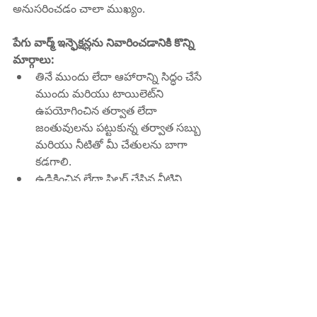
అనుసరించడం చాలా ముఖ్యం.
పేగు వార్మ్ ఇన్ఫెక్షన్లను నివారించడానికి కొన్ని 
మార్గాలు:
తినే ముందు లేదా ఆహారాన్ని సిద్ధం చేసే 
ముందు మరియు టాయిలెట్‌ని 
ఉపయోగించిన తర్వాత లేదా 
జంతువులను పట్టుకున్న తర్వాత సబ్బు 
మరియు నీటితో మీ చేతులను బాగా 
కడగాలి.
ఉడికించిన లేదా ఫిల్టర్ చేసిన నీటిని 
మాత్రమే త్రాగండి మరియు పారిశుధ్యం 
తక్కువగా ఉన్న ప్రదేశాలలో ఐస్ క్యూబ్స్ 
లేదా పంపు నీటిని నివారించండి.
మీ ఆహారాన్ని బాగా ఉడికించి, పచ్చి లేదా 
తక్కువగా వండని మాంసం, చేపలు, గుడ్లు 
లేదా పాల ఉత్పత్తులను నివారించండి.
మీ పండ్లు మరియు కూరగాయలను 
తినడానికి ముందు వాటిని బాగా కడగాలి 