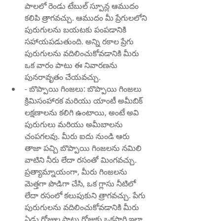
పాలలో రెండు టేబుల్ స్పూన్ల ఆముదం 
కలిపి త్రాగవచ్చు. ఆముదం మీ ప్రేగులలోని 
పురుగులను బయటకు పంపడానికి 
సహాయపడుతుంది. అన్ని రకాల ప్రేగు 
పురుగులను వదిలించుకోవడానికి మీరు 
ఒక వారం పాటు ఈ నివారణను 
పునరావృతం చేయవచ్చు.
- బొప్పాయి గింజలు: బొప్పాయి గింజలు 
క్రిమిసంహారక మరియు యాంటీ అమీబిక్ 
లక్షణాలను కలిగి ఉంటాయి, అంటే అవి 
పురుగులు మరియు అమీబాలను 
చంపగలవు. మీరు ఐదు నుండి ఆరు 
తాజా పచ్చి బొప్పాయి గింజలను నమిలి 
వాటిని నీరు లేదా రసంతో మింగవచ్చు. 
ప్రత్యామ్నాయంగా, మీరు గింజలను 
మెత్తగా పొడిగా చేసి, ఒక గ్లాసు నీటిలో 
లేదా రసంలో కలుపుకుని త్రాగవచ్చు. పేగు 
పురుగులను వదిలించుకోవడానికి మీరు 
ఏడు రోజుల పాటు రోజుకు ఒకసారి ఇలా 