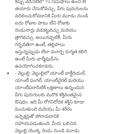
కప్పు వేడినీటిలో 10 నిమిషాలు ఉంచి టీ 
తయారు చేసుకోవచ్చు. పేగు పురుగులను 
వదిలించుకోవడానికి మీరు మూడు నుండి 
ఐదు రోజుల పాటు టీని రోజుకు 
రెండుసార్లు వడకట్టవచ్చు మరియు 
త్రాగవచ్చు. అయినప్పటికీ, మీరు 
గర్భవతిగా ఉంటే, తల్లిపాలు 
ఇస్తున్నప్పుడు లేదా మూర్ఛ రుగ్మత కలిగి 
ఉంటే మీరు వార్మ్‌వుడ్‌ను 
ఉపయోగించకూడదు.
- వెల్లుల్లి: వెల్లుల్లిలో యాంటీ బాక్టీరియల్, 
యాంటీ ఫంగల్, యాంటీవైరల్ మరియు 
యాంటీపరాసిటిక్ లక్షణాలు ఉన్నందున 
పేగు పురుగులకు మరొక శక్తివంతమైన 
ఔషధం. ఇది మీ రోగనిరోధక శక్తిని కూడా 
పెంచుతుంది మరియు మీ శరీరం 
ఇన్ఫెక్షన్లతో పోరాడటానికి 
సహాయపడుతుంది. మీరు ఒలిచిన 
వెల్లుల్లి యొక్క రెండు నుండి మూడు 