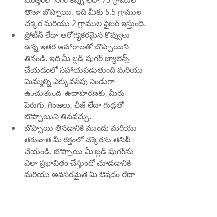
మొత్తంలో సగం కప్పు లేదా 75 గ్రాముల 
తాజా బొప్పాయి. ఇది మీకు 5.5 గ్రాముల 
చక్కెర మరియు 2 గ్రాముల ఫైబర్ ఇస్తుంది.
ప్రోటీన్ లేదా ఆరోగ్యకరమైన కొవ్వులు 
ఉన్న ఇతర ఆహారాలతో బొప్పాయిని 
తినండి. ఇది మీ బ్లడ్ షుగర్ బ్యాలెన్స్ 
చేయడంలో సహాయపడుతుంది మరియు 
మిమ్మల్ని ఎక్కువసేపు నిండుగా 
ఉంచుతుంది. ఉదాహరణకు, మీరు 
పెరుగు, గింజలు, చీజ్ లేదా గుడ్లతో 
బొప్పాయిని తినవచ్చు.
బొప్పాయి తినడానికి ముందు మరియు 
తరువాత మీ రక్తంలో చక్కెరను తనిఖీ 
చేయండి. బొప్పాయి మీ బ్లడ్ షుగర్‌ను 
ఎలా ప్రభావితం చేస్తుందో చూడడానికి 
మరియు అవసరమైతే మీ ఔషధం లేదా 
ఇన్సులిన్‌ని మార్చడానికి ఇది మీకు 
సహాయం చేస్తుంది.