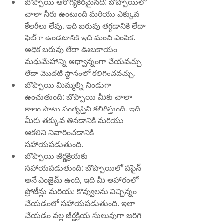
బొప్పాయి ఆరోగ్యకరమైనది: బొప్పాయిలో 
చాలా నీరు ఉంటుంది మరియు ఎక్కువ 
కేలరీలు లేవు. ఇది బరువు తగ్గడానికి లేదా 
ఫిట్‌గా ఉండటానికి ఇది మంచి ఎంపిక. 
అధిక బరువు లేదా ఊబకాయం 
మధుమేహాన్ని అధ్వాన్నంగా చేయవచ్చు 
లేదా మొదటి స్థానంలో కలిగించవచ్చు.
బొప్పాయి మిమ్మల్ని నిండుగా 
ఉంచుతుంది: బొప్పాయి మీకు చాలా 
కాలం పాటు సంతృప్తిని కలిగిస్తుంది. ఇది 
మీరు తక్కువ తినడానికి మరియు 
ఆకలిని నివారించడానికి 
సహాయపడుతుంది.
బొప్పాయి జీర్ణక్రియకు 
సహాయపడుతుంది: బొప్పాయిలో పపైన్ 
అనే ఎంజైమ్ ఉంది, ఇది మీ ఆహారంలో 
ప్రోటీన్లు మరియు కొవ్వులను విచ్ఛిన్నం 
చేయడంలో సహాయపడుతుంది. ఇలా 
చేయడం వల్ల జీర్ణక్రియ సులువుగా జరిగి 