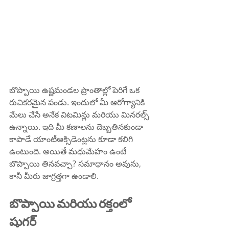
బొప్పాయి ఉష్ణమండల ప్రాంతాల్లో పెరిగే ఒక 
రుచికరమైన పండు. ఇందులో మీ ఆరోగ్యానికి 
మేలు చేసే అనేక విటమిన్లు మరియు మినరల్స్ 
ఉన్నాయి. ఇది మీ కణాలను దెబ్బతినకుండా 
కాపాడే యాంటీఆక్సిడెంట్లను కూడా కలిగి 
ఉంటుంది. అయితే మధుమేహం ఉంటే 
బొప్పాయి తినవచ్చా? సమాధానం అవును, 
కానీ మీరు జాగ్రత్తగా ఉండాలి.
బొప్పాయి మరియు రక్తంలో 
షుగర్