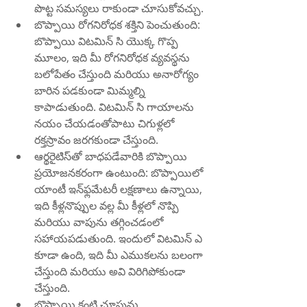
పొట్ట సమస్యలు రాకుండా చూసుకోవచ్చు.
బొప్పాయి రోగనిరోధక శక్తిని పెంచుతుంది: 
బొప్పాయి విటమిన్ సి యొక్క గొప్ప 
మూలం, ఇది మీ రోగనిరోధక వ్యవస్థను 
బలోపేతం చేస్తుంది మరియు అనారోగ్యం 
బారిన పడకుండా మిమ్మల్ని 
కాపాడుతుంది. విటమిన్ సి గాయాలను 
నయం చేయడంతోపాటు చిగుళ్లలో 
రక్తస్రావం జరగకుండా చేస్తుంది.
ఆర్థరైటిస్‌తో బాధపడేవారికి బొప్పాయి 
ప్రయోజనకరంగా ఉంటుంది: బొప్పాయిలో 
యాంటీ ఇన్‌ఫ్లమేటరీ లక్షణాలు ఉన్నాయి, 
ఇది కీళ్లనొప్పుల వల్ల మీ కీళ్లలో నొప్పి 
మరియు వాపును తగ్గించడంలో 
సహాయపడుతుంది. ఇందులో విటమిన్ ఎ 
కూడా ఉంది, ఇది మీ ఎముకలను బలంగా 
చేస్తుంది మరియు అవి విరిగిపోకుండా 
చేస్తుంది.
బొప్పాయి కంటి చూపును 