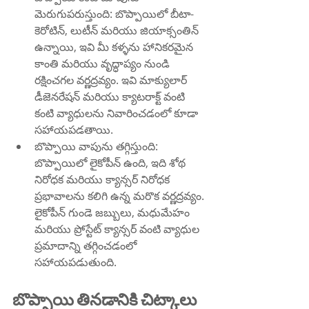
మెరుగుపరుస్తుంది: బొప్పాయిలో బీటా-
కెరోటిన్, లుటీన్ మరియు జియాక్సంతిన్ 
ఉన్నాయి, ఇవి మీ కళ్ళను హానికరమైన 
కాంతి మరియు వృద్ధాప్యం నుండి 
రక్షించగల వర్ణద్రవ్యం. ఇవి మాక్యులార్ 
డీజెనరేషన్ మరియు క్యాటరాక్ట్ వంటి 
కంటి వ్యాధులను నివారించడంలో కూడా 
సహాయపడతాయి.
బొప్పాయి వాపును తగ్గిస్తుంది: 
బొప్పాయిలో లైకోపీన్ ఉంది, ఇది శోథ 
నిరోధక మరియు క్యాన్సర్ నిరోధక 
ప్రభావాలను కలిగి ఉన్న మరొక వర్ణద్రవ్యం. 
లైకోపీన్ గుండె జబ్బులు, మధుమేహం 
మరియు ప్రోస్టేట్ క్యాన్సర్ వంటి వ్యాధుల 
ప్రమాదాన్ని తగ్గించడంలో 
సహాయపడుతుంది.
బొప్పాయి తినడానికి చిట్కాలు