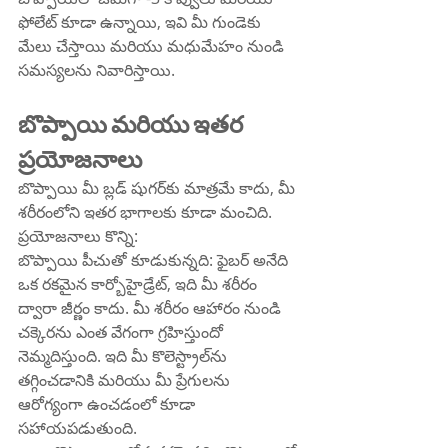
ఫోలేట్ కూడా ఉన్నాయి, ఇవి మీ గుండెకు 
మేలు చేస్తాయి మరియు మధుమేహం నుండి 
సమస్యలను నివారిస్తాయి.
బొప్పాయి మరియు ఇతర 
ప్రయోజనాలు
బొప్పాయి మీ బ్లడ్ షుగర్‌కు మాత్రమే కాదు, మీ 
శరీరంలోని ఇతర భాగాలకు కూడా మంచిది. 
ప్రయోజనాలు కొన్ని:
బొప్పాయి పీచుతో కూడుకున్నది: ఫైబర్ అనేది 
ఒక రకమైన కార్బోహైడ్రేట్, ఇది మీ శరీరం 
ద్వారా జీర్ణం కాదు. మీ శరీరం ఆహారం నుండి 
చక్కెరను ఎంత వేగంగా గ్రహిస్తుందో 
నెమ్మదిస్తుంది. ఇది మీ కొలెస్ట్రాల్‌ను 
తగ్గించడానికి మరియు మీ ప్రేగులను 
ఆరోగ్యంగా ఉంచడంలో కూడా 
సహాయపడుతుంది.