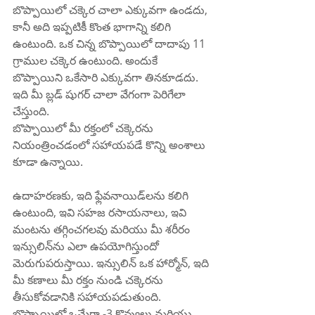
బొప్పాయిలో చక్కెర చాలా ఎక్కువగా ఉండదు, 
కానీ అది ఇప్పటికీ కొంత భాగాన్ని కలిగి 
ఉంటుంది. ఒక చిన్న బొప్పాయిలో దాదాపు 11 
గ్రాముల చక్కెర ఉంటుంది. అందుకే 
బొప్పాయిని ఒకేసారి ఎక్కువగా తినకూడదు. 
ఇది మీ బ్లడ్ షుగర్ చాలా వేగంగా పెరిగేలా 
చేస్తుంది.
బొప్పాయిలో మీ రక్తంలో చక్కెరను 
నియంత్రించడంలో సహాయపడే కొన్ని అంశాలు 
కూడా ఉన్నాయి.
ఉదాహరణకు, ఇది ఫ్లేవనాయిడ్‌లను కలిగి 
ఉంటుంది, ఇవి సహజ రసాయనాలు, ఇవి 
మంటను తగ్గించగలవు మరియు మీ శరీరం 
ఇన్సులిన్‌ను ఎలా ఉపయోగిస్తుందో 
మెరుగుపరుస్తాయి. ఇన్సులిన్ ఒక హార్మోన్, ఇది 
మీ కణాలు మీ రక్తం నుండి చక్కెరను 
తీసుకోవడానికి సహాయపడుతుంది. 
బొప్పాయిలో ఒమేగా -3 కొవ్వులు మరియు 