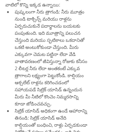
వాటిలో కొన్ని ఇక్కడ ఉన్నాయి:
పుష్కలంగా నీరు త్రాగండి: నీరు మూత్రం 
నుండి టాక్సిన్స్ మరియు రాళ్లను 
ఏర్పరుచుకునే పదార్థాలను బయటకు 
పంపుతుంది. ఇది మూత్రాన్ని పలుచన 
చేస్తుంది మరియు స్ఫటికాలు ఒకదానితో 
ఒకటి అంటుకోకుండా చేస్తుంది. మీరు 
ఎక్కువగా చెమట పట్టినా లేదా వేడి 
వాతావరణంలో జీవిస్తున్నా రోజుకు కనీసం 
2 లీటర్ల నీరు లేదా అంతకంటే ఎక్కువ 
త్రాగాలని లక్ష్యంగా పెట్టుకోండి. కాల్షియం 
ఆక్సలేట్ రాళ్లను కరిగించడంలో 
సహాయపడే సిట్రిక్ యాసిడ్ ఉన్నందున 
మీరు మీ నీటిలో కొంచెం నిమ్మరసాన్ని 
కూడా జోడించవచ్చు.
సిట్రిక్ యాసిడ్ అధికంగా ఉండే ఆహారాన్ని 
తినండి: సిట్రిక్ యాసిడ్ అనేది 
కాల్షియంతో బంధించి, రాళ్లు ఏర్పడకుండా 