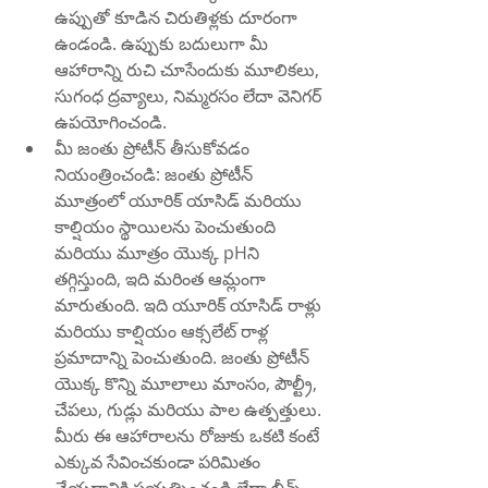
ఉప్పుతో కూడిన చిరుతిళ్లకు దూరంగా 
ఉండండి. ఉప్పుకు బదులుగా మీ 
ఆహారాన్ని రుచి చూసేందుకు మూలికలు, 
సుగంధ ద్రవ్యాలు, నిమ్మరసం లేదా వెనిగర్ 
ఉపయోగించండి.
మీ జంతు ప్రోటీన్ తీసుకోవడం 
నియంత్రించండి: జంతు ప్రోటీన్ 
మూత్రంలో యూరిక్ యాసిడ్ మరియు 
కాల్షియం స్థాయిలను పెంచుతుంది 
మరియు మూత్రం యొక్క pHని 
తగ్గిస్తుంది, ఇది మరింత ఆమ్లంగా 
మారుతుంది. ఇది యూరిక్ యాసిడ్ రాళ్లు 
మరియు కాల్షియం ఆక్సలేట్ రాళ్ల 
ప్రమాదాన్ని పెంచుతుంది. జంతు ప్రోటీన్ 
యొక్క కొన్ని మూలాలు మాంసం, పౌల్ట్రీ, 
చేపలు, గుడ్లు మరియు పాల ఉత్పత్తులు. 
మీరు ఈ ఆహారాలను రోజుకు ఒకటి కంటే 
ఎక్కువ సేవించకుండా పరిమితం 