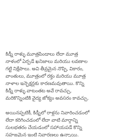
కిడ్నీ రాళ్ళు మూత్రపిండాలు లేదా మూత్ర 
నాళంలో ఏర్పడే ఖనిజాలు మరియు లవణాల 
గట్టి నిక్షేపాలు. అవి తీవ్రమైన నొప్పి, వికారం, 
వాంతులు, మూత్రంలో రక్తం మరియు మూత్ర 
నాళాల ఇన్ఫెక్షన్లకు కారణమవుతాయి. కొన్ని 
కిడ్నీ రాళ్ళు వాటంతట అవే రావచ్చు, 
మరికొన్నింటికి వైద్య జోక్యం అవసరం కావచ్చు.
అయినప్పటికీ, కిడ్నీలో రాళ్లను నివారించడంలో 
లేదా కరిగించడంలో లేదా వాటి మార్గాన్ని 
సులభతరం చేయడంలో సహాయపడే కొన్ని 
సహజమైన ఇంటి నివారణలు ఉన్నాయి. 