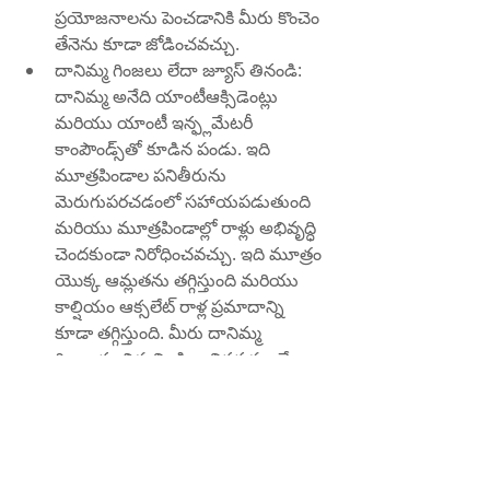
ప్రయోజనాలను పెంచడానికి మీరు కొంచెం 
తేనెను కూడా జోడించవచ్చు.
దానిమ్మ గింజలు లేదా జ్యూస్ తినండి: 
దానిమ్మ అనేది యాంటీఆక్సిడెంట్లు 
మరియు యాంటీ ఇన్ఫ్లమేటరీ 
కాంపౌండ్స్‌తో కూడిన పండు. ఇది 
మూత్రపిండాల పనితీరును 
మెరుగుపరచడంలో సహాయపడుతుంది 
మరియు మూత్రపిండాల్లో రాళ్లు అభివృద్ధి 
చెందకుండా నిరోధించవచ్చు. ఇది మూత్రం 
యొక్క ఆమ్లతను తగ్గిస్తుంది మరియు 
కాల్షియం ఆక్సలేట్ రాళ్ల ప్రమాదాన్ని 
కూడా తగ్గిస్తుంది. మీరు దానిమ్మ 
గింజలను చిరుతిండిగా తినవచ్చు లేదా 
రోజూ దానిమ్మ రసం త్రాగవచ్చు.
మూత్రపిండాల్లో రాళ్లను ఎదుర్కోవడంలో మీకు 
సహాయపడే కొన్ని సహజమైన ఇంటి 