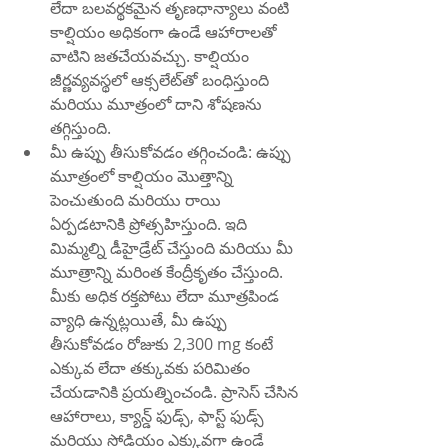
లేదా బలవర్థకమైన తృణధాన్యాలు వంటి 
కాల్షియం అధికంగా ఉండే ఆహారాలతో 
వాటిని జతచేయవచ్చు. కాల్షియం 
జీర్ణవ్యవస్థలో ఆక్సలేట్‌తో బంధిస్తుంది 
మరియు మూత్రంలో దాని శోషణను 
తగ్గిస్తుంది.
మీ ఉప్పు తీసుకోవడం తగ్గించండి: ఉప్పు 
మూత్రంలో కాల్షియం మొత్తాన్ని 
పెంచుతుంది మరియు రాయి 
ఏర్పడటానికి ప్రోత్సహిస్తుంది. ఇది 
మిమ్మల్ని డీహైడ్రేట్ చేస్తుంది మరియు మీ 
మూత్రాన్ని మరింత కేంద్రీకృతం చేస్తుంది. 
మీకు అధిక రక్తపోటు లేదా మూత్రపిండ 
వ్యాధి ఉన్నట్లయితే, మీ ఉప్పు 
తీసుకోవడం రోజుకు 2,300 mg కంటే 
ఎక్కువ లేదా తక్కువకు పరిమితం 
చేయడానికి ప్రయత్నించండి. ప్రాసెస్ చేసిన 
ఆహారాలు, క్యాన్డ్ ఫుడ్స్, ఫాస్ట్ ఫుడ్స్ 
మరియు సోడియం ఎక్కువగా ఉండే 