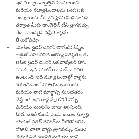
ఇది మూత్ర ఉత్పత్తిని పెంచుతుంది 
మరియు మూత్రపిండాలను బయటకు 
పంపుతుంది. మీ వైద్యుడిని సంప్రదించిన 
తర్వాత మీరు డాండెలైన్ టీని త్రాగవచ్చు 
లేదా డాండెలైన్ సప్లిమెంట్లను 
తీసుకోవచ్చు.
యాపిల్ సైడర్ వెనిగర్ తాగండి: కిడ్నీలో 
రాళ్లతో సహా వివిధ ఆరోగ్య పరిస్థితులకు 
ఆపిల్ సైడర్ వెనిగర్ ఒక పాపులర్ హోం 
రెమెడీ. ఇది ఎసిటిక్ యాసిడ్‌ను కలిగి 
ఉంటుంది, ఇది మూత్రపిండాల్లో రాళ్లను 
కరిగించడంలో సహాయపడుతుంది 
మరియు వాటి మార్గాన్ని సులభతరం 
చేస్తుంది. ఇది రాళ్ల వల్ల కలిగే నొప్పి 
మరియు మంటను కూడా తగ్గిస్తుంది. 
మీరు ఒకటి నుండి రెండు టేబుల్ స్పూన్ల 
యాపిల్ సైడర్ వెనిగర్‌ను నీటితో కలిపి 
రోజుకు చాలా సార్లు త్రాగవచ్చు. రుచిని 
మెరుగుపరచడానికి మరియు దాని 