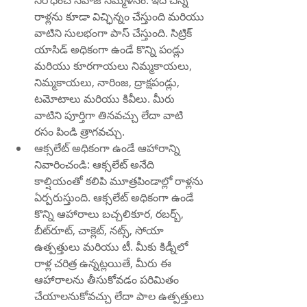
నిరోధించే సహజ సమ్మేళనం. ఇది చిన్న 
రాళ్లను కూడా విచ్ఛిన్నం చేస్తుంది మరియు 
వాటిని సులభంగా పాస్ చేస్తుంది. సిట్రిక్ 
యాసిడ్ అధికంగా ఉండే కొన్ని పండ్లు 
మరియు కూరగాయలు నిమ్మకాయలు, 
నిమ్మకాయలు, నారింజ, ద్రాక్షపండ్లు, 
టమోటాలు మరియు కివీలు. మీరు 
వాటిని పూర్తిగా తినవచ్చు లేదా వాటి 
రసం పిండి త్రాగవచ్చు.
ఆక్సలేట్ అధికంగా ఉండే ఆహారాన్ని 
నివారించండి: ఆక్సలేట్ అనేది 
కాల్షియంతో కలిపి మూత్రపిండాల్లో రాళ్లను 
ఏర్పరుస్తుంది. ఆక్సలేట్ అధికంగా ఉండే 
కొన్ని ఆహారాలు బచ్చలికూర, రబర్బ్, 
బీట్‌రూట్, చాక్లెట్, నట్స్, సోయా 
ఉత్పత్తులు మరియు టీ. మీకు కిడ్నీలో 
రాళ్ల చరిత్ర ఉన్నట్లయితే, మీరు ఈ 
ఆహారాలను తీసుకోవడం పరిమితం 
చేయాలనుకోవచ్చు లేదా పాల ఉత్పత్తులు 