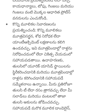
చేయడానికి ప్రయత్నించండి లేదా బీన్స్, 
కాయధాన్యాలు, టోఫు, గింజలు మరియు 
గింజలు వంటి మొక్కల ఆధారిత ప్రోటీన్ 
వనరులను ఎంచుకోండి.
కొన్ని మూలికల నివారణలను 
ప్రయత్నించండి: కొన్ని మూలికలు 
మూత్రవిసర్జన, శోథ నిరోధక లేదా 
యాంటీఆక్సిడెంట్ లక్షణాలను కలిగి 
ఉండవచ్చు, ఇవి మూత్రపిండాల్లో రాళ్లను 
నిరోధించడంలో లేదా చికిత్స చేయడంలో 
సహాయపడతాయి. ఉదాహరణకు, 
తులసిలో యూరిక్ యాసిడ్ స్థాయిలను 
స్థిరీకరించడానికి మరియు మూత్రపిండాల్లో 
రాళ్లను కరిగించడానికి సహాయపడే 
సమ్మేళనాలు ఉన్నాయి. మీరు ప్రతిరోజూ 
తులసి టీ లేదా రసం త్రాగవచ్చు లేదా మీ 
సలాడ్‌లు మరియు వంటలలో తాజా 
తులసి ఆకులను జోడించవచ్చు. 
సహాయపడే మరొక మూలిక డాండెలైన్, 