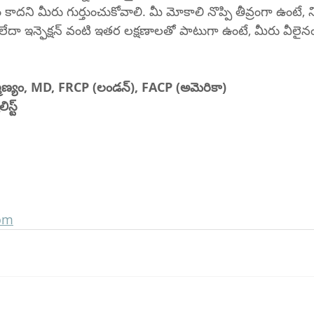
ం కాదని మీరు గుర్తుంచుకోవాలి. మీ మోకాలి నొప్పి తీవ్రంగా ఉంటే,
 లేదా ఇన్ఫెక్షన్ వంటి ఇతర లక్షణాలతో పాటుగా ఉంటే, మీరు వీలైన
హ్మణ్యం, MD, FRCP (లండన్), FACP (అమెరికా)
స్ట్
com