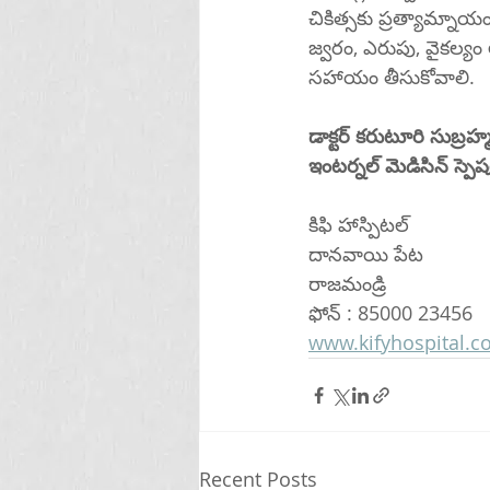
చికిత్సకు ప్రత్యామ్నాయ
జ్వరం, ఎరుపు, వైకల్యం
సహాయం తీసుకోవాలి.
డాక్టర్ కరుటూరి సుబ్ర
ఇంటర్నల్ మెడిసిన్ స్పెషలి
కిఫి హాస్పిటల్ 
దానవాయి పేట
రాజమండ్రి 
ఫోన్ : 85000 23456
www.kifyhospital.
Recent Posts