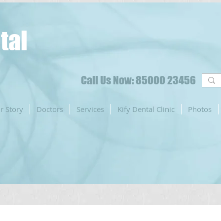
tal
Call Us Now: 85000 23456
r Story
Doctors
Services
Kify Dental Clinic
Photos