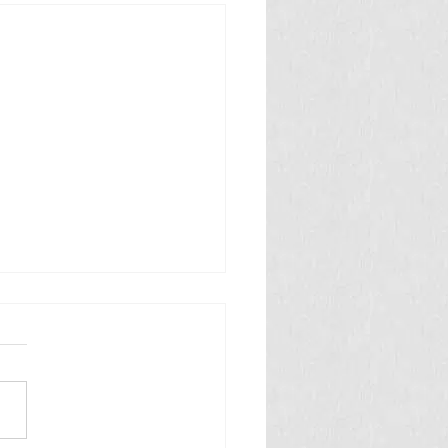
 తినే అమీబా వ్యాధి