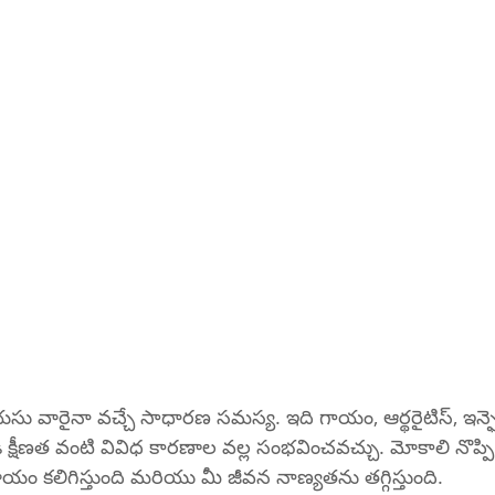
సు వారైనా వచ్చే సాధారణ సమస్య. ఇది గాయం, ఆర్థరైటిస్, ఇన్ఫెక్
క్షీణత వంటి వివిధ కారణాల వల్ల సంభవించవచ్చు. మోకాలి నొప్పి 
ం కలిగిస్తుంది మరియు మీ జీవన నాణ్యతను తగ్గిస్తుంది.