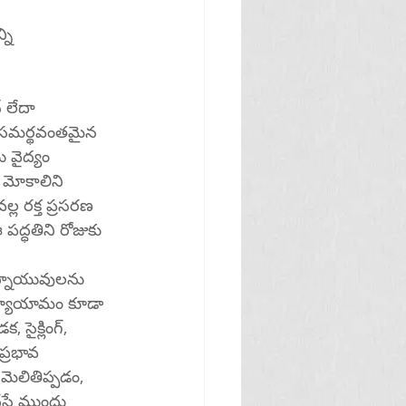
ని 
 లేదా 
యు సమర్థవంతమైన 
 వైద్యం 
 మోకాలిని 
ల్ల రక్త ప్రసరణ 
ద్ధతిని రోజుకు 
స్నాయువులను 
 వ్యాయామం కూడా 
 సైక్లింగ్, 
ప్రభావ 
ేసే ముందు 