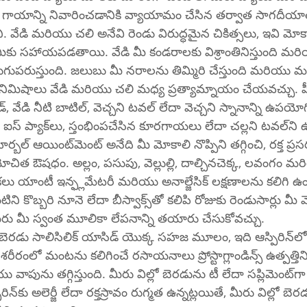
 గాయాన్ని నివారించడానికి వ్యాయామం చేసిన తర్వాత సాగదీయాల
. వేడి మరియు చలి అనేవి రెండు విరుద్ధమైన చికిత్సలు, ఇవి మోకాల
ీకు సహాయపడతాయి. వేడి మీ కండరాలకు విశ్రాంతినిస్తుంది మరి
మెరుగుపరుస్తుంది. జలుబు మీ నరాలను తిమ్మిరి చేస్తుంది మరియు మంట
5 నిమిషాలు వేడి మరియు చలి మధ్య ప్రత్యామ్నాయం చేయవచ్చు. హ
డ్, వేడి నీటి బాటిల్, వెచ్చని టవల్ లేదా వెచ్చని స్నానాన్ని ఉపయ
చల్లని చికిత్స క
ోకాలి నొప్పిని తగ్గించి, రక్త ప్రసరణను 
చిత ఔషధం. అల్లం, పసుపు, వెల్లుల్లి, దాల్చినచెక్క, లవంగం మ
కలు యాంటీ ఇన్ఫ్లమేటరీ మరియు అనాల్జేసిక్ లక్షణాలను కలిగి 
ేదా బీస్వాక్స్‌తో కలిపి రోజుకు రెండుసార్లు మీ మోకాలికి అప్లై 
రు మీ స్వంత మూలికా లేపనాన్ని తయారు చేసుకోవచ్చు.
బెరడు సాలిసిలిక్ యాసిడ్ యొక్క సహజ మూలం, ఇది ఆస్పిరిన్‌లో ప్రధాన పదార్ధం. 
 శరీరంలో మంటను కలిగించే రసాయనాలు ప్రోస్టాగ్లాండిన్స్ ఉత్పత్తి
పును తగ్గిస్తుంది. మీరు విల్లో బెరడును టీ లేదా సప్లిమెంట్‌గా తీసుకోవచ్చు. 
 బెరడు తీసుకునే 