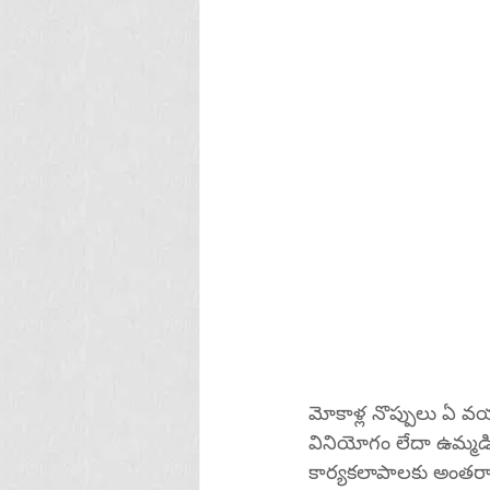
మోకాళ్ల నొప్పులు ఏ వయ
వినియోగం లేదా ఉమ్మడి 
కార్యకలాపాలకు అంతరాయ