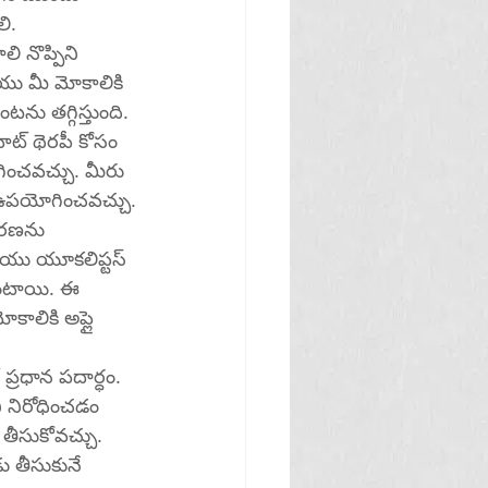
ి.
ి నొప్పిని 
యు మీ మోకాలికి 
ను తగ్గిస్తుంది. 
ీట్ థెరపీ కోసం 
ోగించవచ్చు. మీరు 
ోసం ఐస్ ప్యాక్‌లు, స్తంభింపచేసిన కూరగాయలు లేదా చల్లని టవల్‌ని ఉపయోగించవచ్చు.
రియు యూకలిప్టస్ 
ఉంటాయి. ఈ 
ని నిరోధించడం 