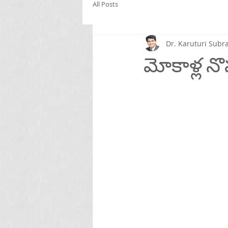
All Posts
Dr. Karuturi Su
మోకాళ్ల నొ