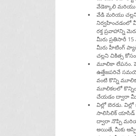
వేడెక్కాలి మరియు
వేడి మరియు చల్లని
నిర్వహించడంలో మ
రక్త ప్రవాహాన్ని 
మీరు ప్రతిసారీ 1
మీరు హీటింగ్ ప్యా
మూలికా లేపనం. హెర్బల్ ఆయింట్‌మెంట్ అనేది మీ మ
ఉత్తేజపరిచే సమయో
వంటి కొన్ని మూలి
మూలికలలో కొన్నింటిని కొబ్బరి నూనె ల
చేయడం ద్వారా మీ
విల్లో బెరడు. విల్లో 
సాలిసిలిక్ యాసిడ్
ద్వారా నొప్పి మరియు వా
అయితే, మీకు ఆస్పిరిన్‌కు అలెర్జీ లేదా రక్తస్రావం రుగ్మత ఉన్నట్లయితే, మీరు విల్లో