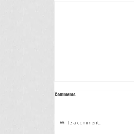
Comments
స్క్రబ్ టైఫస్
Write a comment...