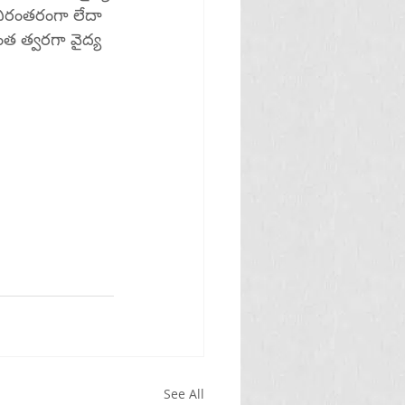
 నిరంతరంగా లేదా 
ంత త్వరగా వైద్య 
See All