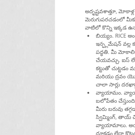
అదృష్టవశాత్తూ, మోకాళ
మెరుగుపరచడంలో మీకు
వాటిలో కొన్ని ఇక్కడ ఉన
బియ్యం. RICE అంటే
ఇన్ఫ్లమేషన్ వల్ల
పద్ధతి. మీ మోకాలి
చేయవచ్చు. ఐస్ లేద
కట్టుతో చుట్టడం మద
మరియు ద్రవం యొక్
చాలా సార్లు దరఖాస
వ్యాయామం. వ్యాయ
బలోపేతం చేస్తుం
మీరు బరువు తగ్గడాన
స్విమ్మింగ్, తాయ్
వ్యాయామాలు. అయితే, మీరు రన్నింగ్, బా
దూకడం లేదా కొట్