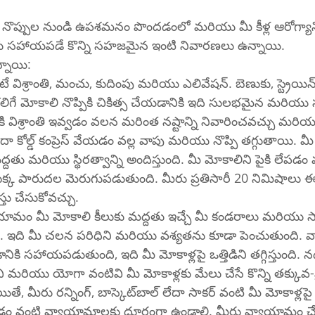
్ల నొప్పుల నుండి ఉపశమనం పొందడంలో మరియు మీ కీళ్ల ఆరోగ్యాన్
 సహాయపడే కొన్ని సహజమైన ఇంటి నివారణలు ఉన్నాయి.
్నాయి:
 విశ్రాంతి, మంచు, కుదింపు మరియు ఎలివేషన్. బెణుకు, స్ట్రెయిన్
 కలిగే మోకాలి నొప్పికి చికిత్స చేయడానికి ఇది సులభమైన మరి
కి విశ్రాంతి ఇవ్వడం వలన మరింత నష్టాన్ని నివారించవచ్చు మరియు
ా కోల్డ్ కంప్రెస్ వేయడం వల్ల వాపు మరియు నొప్పి తగ్గుతాయి. మీ
్దతు మరియు స్థిరత్వాన్ని అందిస్తుంది. మీ మోకాలిని పైకి లేపడం వ
క పారుదల మెరుగుపడుతుంది. మీరు ప్రతిసారీ 20 నిమిషాలు ఈ ప
్తు చేసుకోవచ్చు.
ామం మీ మోకాలి కీలుకు మద్దతు ఇచ్చే మీ కండరాలు మరియు 
ది. ఇది మీ చలన పరిధిని మరియు వశ్యతను కూడా పెంచుతుంది.
ికి సహాయపడుతుంది, ఇది మీ మోకాళ్లపై ఒత్తిడిని తగ్గిస్తుంది. నడక,
 చి మరియు యోగా వంటివి మీ మోకాళ్లకు మేలు చేసే కొన్ని తక్కువ-
స్కెట్‌బాల్ లేదా సాకర్ వంటి మీ మోకాళ్లపై మెలితిప్పడం, 
టడం వంటి వ్యాయామాలకు దూరంగా ఉండాలి. మీరు వ్యాయామం చ