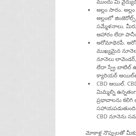
ముందు మీ వైద్యుడి
అల్లం సారం. అల్
అల్లంలో జింజెరోల
సమ్మేళనాలు. మీరు అల్లం సారాన్ని క్యాప్సూల్
ఆహారం లేదా పానీ
అరోమాథెరపీ. అరో
ముఖ్యమైన నూనెల
నూనెలు లావెండర్,
లేదా స్ప్రే బాటి
CBD ఆయిల్. CBD 
మిమ్మల్ని ఉన్నతం
ప్రభావాలను కలిగి 
సహాయపడుతుంది. మీరు CB
మోకాళ్ల నొప్పులతో మ