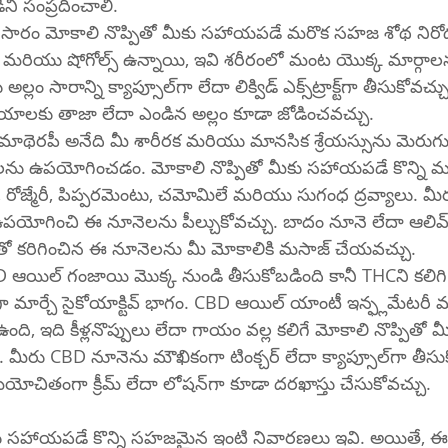
ని సంప్రదించాలి.
లం సారం మోకాలి నొప్పితో మీకు సహాయపడే మరొక సహజ శోథ నిరోధ
్స్ మరియు షోగోల్స్ ఉన్నాయి, ఇవి శరీరంలో మంట యొక్క మార్గాలన
‌గా లేదా లిక్విడ్ ఎక్స్‌ట్రాక్ట్‌గా తీసుకోవచ్చు. మీరు మీ 
యాలకు తాజా లేదా ఎండిన అల్లం కూడా జోడించవచ్చు.
మాథెరపీ అనేది మీ శారీరక మరియు మానసిక శ్రేయస్సును మెరుగ
ను ఉపయోగించడం. మోకాలి నొప్పితో మీకు సహాయపడే కొన్ని మ
 రోజ్మేరీ, పిప్పరమెంటు, చమోమిలే మరియు సుగంధ ద్రవ్యాలు. మీర
ల్ ఉపయోగించి ఈ నూనెలను పీల్చుకోవచ్చు. బాదం నూనె లేదా ఆలివ
క్యారియర్ ఆయిల్‌తో కరిగించిన ఈ నూనెలను మీ మోకాలికి మసాజ్ చేయవచ్చు.
ఆయిల్ గంజాయి మొక్క నుండి తీసుకోబడింది కానీ THCని కలిగి
గా మార్చే సైకోయాక్టివ్ భాగం. CBD ఆయిల్ యాంటీ ఇన్ఫ్లమేటరీ మ
ఉంది, ఇది కీళ్లనొప్పులు లేదా గాయం వల్ల కలిగే మోకాలి నొప్పితో మ
D నూనెను మౌఖికంగా టింక్చర్ లేదా క్యాప్సూల్‌గా తీసుకోవచ్చు. మీరు 
CBD నూనెను సమయోచితంగా క్రీమ్ లేదా లోషన్‌గా కూడా దరఖాస్తు చేసుకోవచ్చు.
ీకు సహాయపడే కొన్ని సహజమైన ఇంటి నివారణలు ఇవి. అయితే, ఈ 