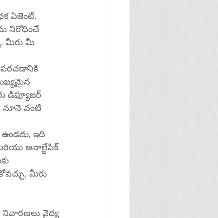
క ఏజెంట్. 
ు నిరోధించే 
ుపరచడానికి 
ుఖ్యమైన 
ు డిఫ్యూజర్ 
్ నూనె వంటి 
 ఉండదు, ఇది 
రియు అనాల్జేసిక్ 
ీకు 
నివారణలు వైద్య 