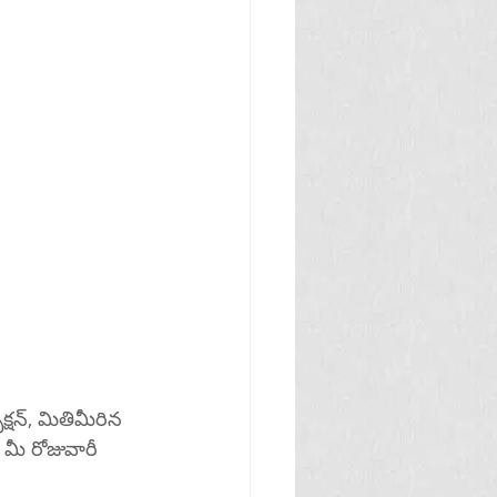
షన్, మితిమీరిన 
మీ రోజువారీ 