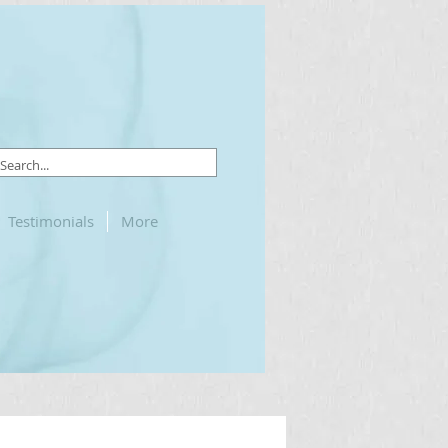
Testimonials
More