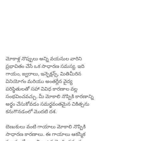
మోకాళ్ల నొప్పులు అన్ని వయసుల వారిని 
ప్రభావితం చేసే ఒక సాధారణ సమస్య. ఇది 
గాయం, జ్వరాలు, ఇన్ఫెక్షన్స్, మితిమీరిన 
వినియోగం మరియు అంతర్లీన వైద్య 
పరిస్థితులతో సహా వివిధ కారణాల వల్ల 
సంభవించవచ్చు. మీ మోకాలి నొప్పికి కారణాన్ని 
అర్థం చేసుకోవడం సమర్థవంతమైన చికిత్సను 
కనుగొనడంలో మొదటి దశ.
బెణుకులు వంటి గాయాలు మోకాలి నొప్పికి 
సాధారణ కారణాలు. ఈ గాయాలు ఆకస్మిక 