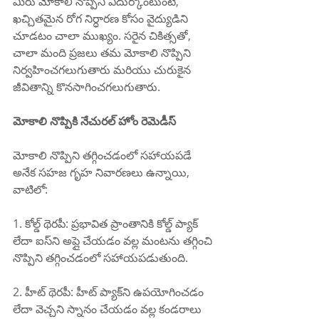
మీరు మోకాలి నొప్పిని ఎదుర్కొంటుంటే, 
ఖచ్చితమైన రోగ నిర్ధారణ కోసం వైద్యుడిని 
చూడటం చాలా ముఖ్యం. సరైన చికిత్సతో, 
చాలా మంది ప్రజలు తమ మోకాలి నొప్పిని 
నిర్వహించగలుగుతారు మరియు చురుకైన 
జీవితాన్ని కొనసాగించగలుగుతారు.
మోకాలి నొప్పికి నేచురల్ హోం రెమెడీస్
మోకాలి నొప్పిని తగ్గించడంలో సహాయపడే 
అనేక సహజ గృహ నివారణలు ఉన్నాయి, 
వాటిలో:
1. కోల్డ్ థెరపీ: ప్రభావిత ప్రాంతానికి కోల్డ్ ప్యాక్ 
లేదా ఐస్‌ని అప్లై చేయడం వల్ల మంటను తగ్గించి 
నొప్పిని తగ్గించడంలో సహాయపడుతుంది.
2. హీట్ థెరపీ: హీట్ ప్యాక్‌ని ఉపయోగించడం 
లేదా వెచ్చని స్నానం చేయడం వల్ల కండరాలు 