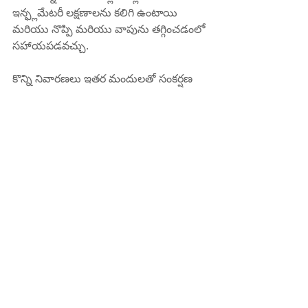
ఇన్ఫ్లమేటరీ లక్షణాలను కలిగి ఉంటాయి 
మరియు నొప్పి మరియు వాపును తగ్గించడంలో 
సహాయపడవచ్చు.
కొన్ని నివారణలు ఇతర మందులతో సంకర్షణ 
చెందవచ్చు కాబట్టి ఏదైనా ఇంటి నివారణలను 
ప్రయత్నించే ముందు వైద్యుడిని సంప్రదించడం 
చాలా ముఖ్యం.
ఈ నివారణలు మోకాలి నొప్పిని నయం 
చేయవని గమనించడం కూడా ముఖ్యం, అవి 
లక్షణాలను తగ్గించడంలో మాత్రమే 
సహాయపడతాయి.
డాక్టర్ కరుటూరి సుబ్రహ్మణ్యం, MD, FRCP 
(లండన్), FACP (అమెరికా)
ఇంటర్నల్ మెడిసిన్ స్పెషలిస్ట్
కిఫి హాస్పిటల్