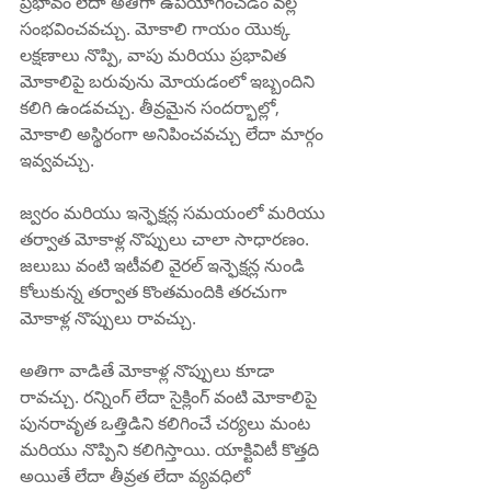
ప్రభావం లేదా అతిగా ఉపయోగించడం వల్ల 
సంభవించవచ్చు. మోకాలి గాయం యొక్క 
లక్షణాలు నొప్పి, వాపు మరియు ప్రభావిత 
మోకాలిపై బరువును మోయడంలో ఇబ్బందిని 
కలిగి ఉండవచ్చు. తీవ్రమైన సందర్భాల్లో, 
మోకాలి అస్థిరంగా అనిపించవచ్చు లేదా మార్గం 
ఇవ్వవచ్చు.
జ్వరం మరియు ఇన్ఫెక్షన్ల సమయంలో మరియు 
తర్వాత మోకాళ్ల నొప్పులు చాలా సాధారణం. 
జలుబు వంటి ఇటీవలి వైరల్ ఇన్ఫెక్షన్ల నుండి 
కోలుకున్న తర్వాత కొంతమందికి తరచుగా 
మోకాళ్ల నొప్పులు రావచ్చు.
అతిగా వాడితే మోకాళ్ల నొప్పులు కూడా 
రావచ్చు. రన్నింగ్ లేదా సైక్లింగ్ వంటి మోకాలిపై 
పునరావృత ఒత్తిడిని కలిగించే చర్యలు మంట 
మరియు నొప్పిని కలిగిస్తాయి. యాక్టివిటీ కొత్తది 
అయితే లేదా తీవ్రత లేదా వ్యవధిలో 