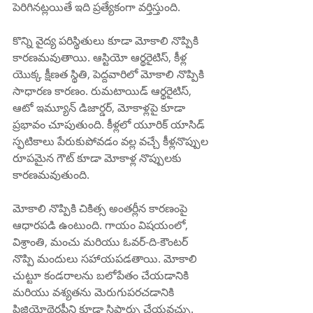
పెరిగినట్లయితే ఇది ప్రత్యేకంగా వర్తిస్తుంది.
కొన్ని వైద్య పరిస్థితులు కూడా మోకాలి నొప్పికి 
కారణమవుతాయి. ఆస్టియో ఆర్థరైటిస్, కీళ్ల 
యొక్క క్షీణత స్థితి, పెద్దవారిలో మోకాలి నొప్పికి 
సాధారణ కారణం. రుమటాయిడ్ ఆర్థరైటిస్, 
ఆటో ఇమ్యూన్ డిజార్డర్, మోకాళ్లపై కూడా 
ప్రభావం చూపుతుంది. కీళ్లలో యూరిక్ యాసిడ్ 
స్ఫటికాలు పేరుకుపోవడం వల్ల వచ్చే కీళ్లనొప్పుల 
రూపమైన గౌట్ కూడా మోకాళ్ల నొప్పులకు 
కారణమవుతుంది.
మోకాలి నొప్పికి చికిత్స అంతర్లీన కారణంపై 
ఆధారపడి ఉంటుంది. గాయం విషయంలో, 
విశ్రాంతి, మంచు మరియు ఓవర్-ది-కౌంటర్ 
నొప్పి మందులు సహాయపడతాయి. మోకాలి 
చుట్టూ కండరాలను బలోపేతం చేయడానికి 
మరియు వశ్యతను మెరుగుపరచడానికి 
ఫిజియోథెరపీని కూడా సిఫార్సు చేయవచ్చు.