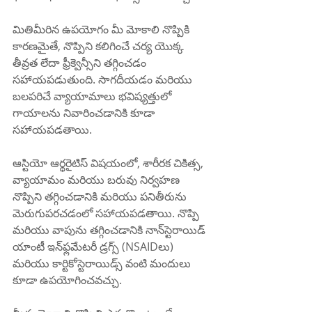
మితిమీరిన ఉపయోగం మీ మోకాలి నొప్పికి 
కారణమైతే, నొప్పిని కలిగించే చర్య యొక్క 
తీవ్రత లేదా ఫ్రీక్వెన్సీని తగ్గించడం 
సహాయపడుతుంది. సాగదీయడం మరియు 
బలపరిచే వ్యాయామాలు భవిష్యత్తులో 
గాయాలను నివారించడానికి కూడా 
సహాయపడతాయి.
ఆస్టియో ఆర్థరైటిస్ విషయంలో, శారీరక చికిత్స, 
వ్యాయామం మరియు బరువు నిర్వహణ 
నొప్పిని తగ్గించడానికి మరియు పనితీరును 
మెరుగుపరచడంలో సహాయపడతాయి. నొప్పి 
మరియు వాపును తగ్గించడానికి నాన్‌స్టెరాయిడ్ 
యాంటీ ఇన్‌ఫ్లమేటరీ డ్రగ్స్ (NSAIDలు) 
మరియు కార్టికోస్టెరాయిడ్స్ వంటి మందులు 
కూడా ఉపయోగించవచ్చు.