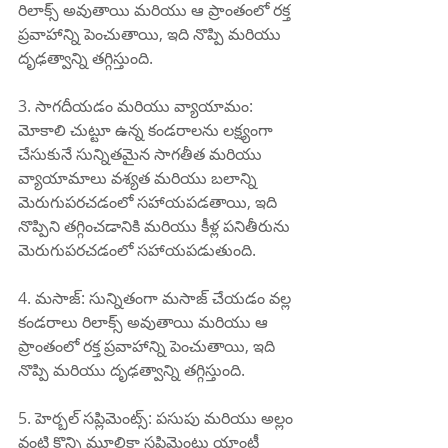
రిలాక్స్ అవుతాయి మరియు ఆ ప్రాంతంలో రక్త 
ప్రవాహాన్ని పెంచుతాయి, ఇది నొప్పి మరియు 
దృఢత్వాన్ని తగ్గిస్తుంది.
3. సాగదీయడం మరియు వ్యాయామం: 
మోకాలి చుట్టూ ఉన్న కండరాలను లక్ష్యంగా 
చేసుకునే సున్నితమైన సాగతీత మరియు 
వ్యాయామాలు వశ్యత మరియు బలాన్ని 
మెరుగుపరచడంలో సహాయపడతాయి, ఇది 
నొప్పిని తగ్గించడానికి మరియు కీళ్ల పనితీరును 
మెరుగుపరచడంలో సహాయపడుతుంది.
4. మసాజ్: సున్నితంగా మసాజ్ చేయడం వల్ల 
కండరాలు రిలాక్స్ అవుతాయి మరియు ఆ 
ప్రాంతంలో రక్త ప్రవాహాన్ని పెంచుతాయి, ఇది 
నొప్పి మరియు దృఢత్వాన్ని తగ్గిస్తుంది.
5. హెర్బల్ సప్లిమెంట్స్: పసుపు మరియు అల్లం 
వంటి కొన్ని మూలికా సప్లిమెంట్లు యాంటీ 