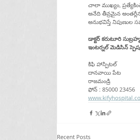
చాలా ముఖ్యం, ప్రత్యేకిం
అనేది తీవ్రమైన అంతర్లీన
అనుభవిస్తే నిపుణుల 
డాక్టర్ కరుటూరి సుబ్ర
ఇంటర్నల్ మెడిసిన్ స్పెషలి
కిఫి హాస్పిటల్ 
దానవాయి పేట
రాజమండ్రి 
ఫోన్ : 85000 23456
www.kifyhospital.
Recent Posts