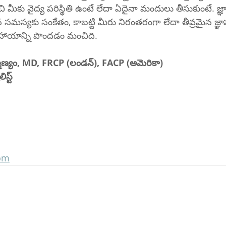
చి మీకు వైద్య పరిస్థితి ఉంటే లేదా ఏదైనా మందులు తీసుకుంటే. జ్ఞా
 సమస్యకు సంకేతం, కాబట్టి మీరు నిరంతరంగా లేదా తీవ్రమైన జ్ఞాపకశక
సహాయాన్ని పొందడం మంచిది.
హ్మణ్యం, MD, FRCP (లండన్), FACP (అమెరికా)
స్ట్
com