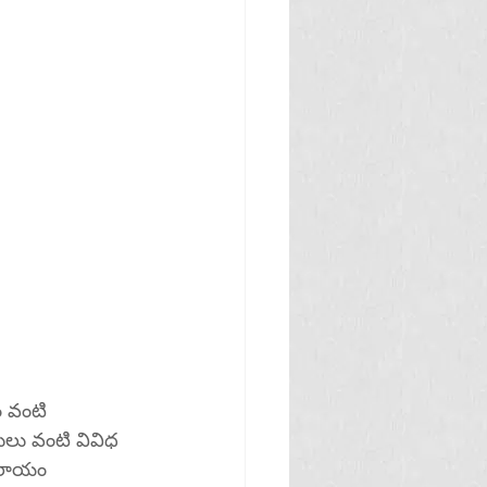
ం వంటి 
ందులు వంటి వివిధ 
ంతరాయం 