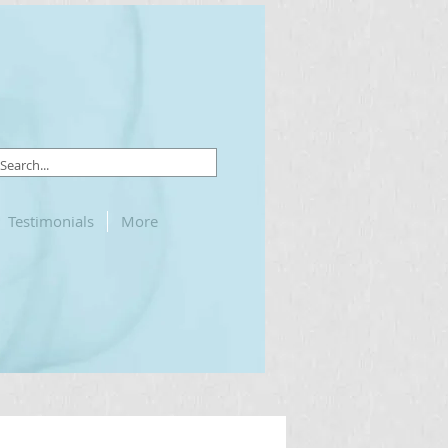
Testimonials
More