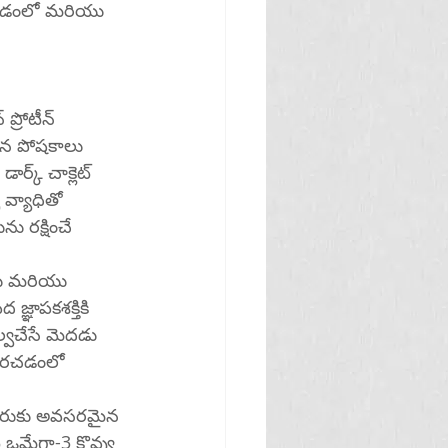
ుపరచడంలో మరియు 
్రోటీన్ 
ైన పోషకాలు 
ర్క్ చాక్లెట్ 
 వ్యాధితో 
 రక్షించే 
ీరు మరియు 
్ఞాపకశక్తికి 
ల్వచేసే మెదడు 
గుపరచడంలో 
ితీరుకు అవసరమైన 
ఒమేగా-3 కొవ్వు 