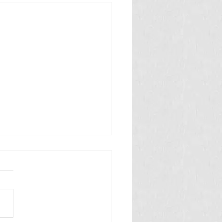
 తినే అమీబా వ్యాధి