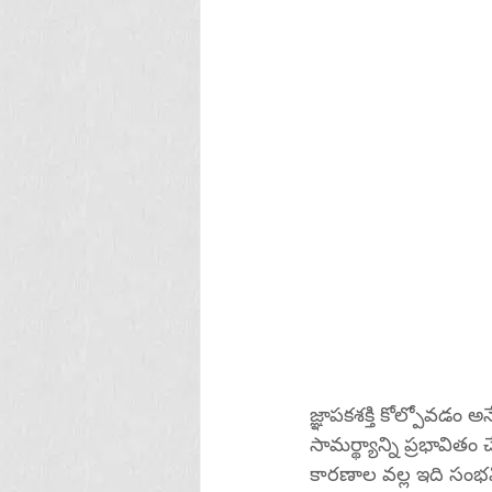
జ్ఞాపకశక్తి కోల్పోవడం
సామర్థ్యాన్ని ప్రభావితం
కారణాల వల్ల ఇది సంభవ