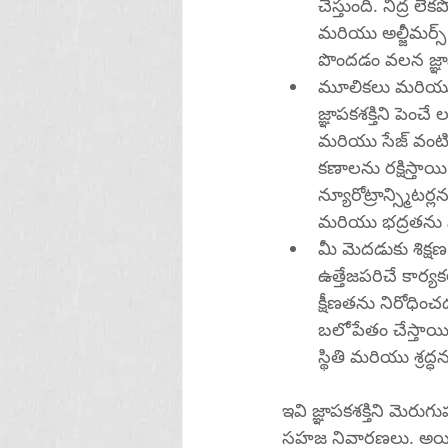
చేస్తుంది. నిద్ర ల
మరియు అల్జీమర్స్ 
పొందడం వలన జ్ఞ
మూలికలు మరియు 
జ్ఞాపకశక్తిని పెంచ
మరియు సేజ్ వంటివ
కణాలను రక్షిస్త
న్యూరోట్రాన్స్మిట
మరియు భద్రతను న
మీ మెదడుకు శిక్షణ ఇవ్వండి: పజిల్స్, గేమ్‌లు
ఉత్తేజపరిచే కార్
క్షీణతను నిరోధి
బలోపేతం చేస్తాయి
స్థితి మరియు శ్రద్ధ
ఇవి జ్ఞాపకశక్తిని మెర
సహజ నివారణలు. అయితే, ఈ రెమెడీస్‌లో దేనినైనా ప్రయత్ని