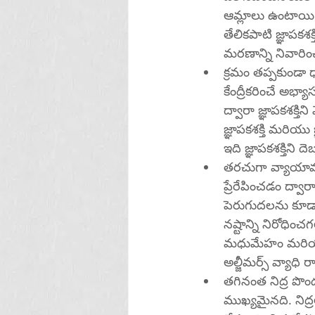
ఆమ్లాలు ఉంటాయి. 
తేలికపాటి జ్ఞాపక
మరణాన్ని నివారించ
క్రమం తప్పకుండా
కేంద్రీకరించే అభ్
ద్వారా జ్ఞాపకశక్
జ్ఞాపకశక్తి మరియు 
ఇది జ్ఞాపకశక్తిని దెబ
తరచుగా వ్యాయామం చ
ప్రేరేపించడం ద్వార
పెరుగుదలను కూడా ప
నష్టాన్ని నిరోధి
మధుమేహం మరియు 
అల్జీమర్స్ వ్యాధి
తగినంత నిద్ర పొంద
ముఖ్యమైనది. నిద్