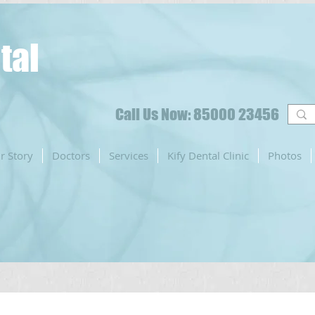
tal
Call Us Now: 85000 23456
r Story
Doctors
Services
Kify Dental Clinic
Photos