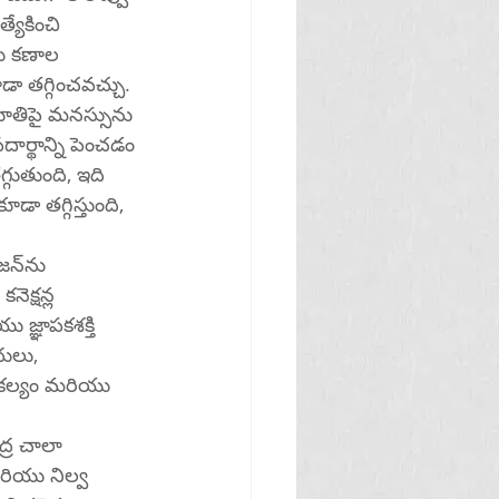
యేకించి 
డు కణాల 
డా తగ్గించవచ్చు.
భూతిపై మనస్సును 
దార్థాన్ని పెంచడం 
గుతుంది, ఇది 
డా తగ్గిస్తుంది, 
ను 
ెక్షన్ల 
 జ్ఞాపకశక్తి 
ులు, 
కల్యం మరియు 
ద్ర చాలా 
రియు నిల్వ 