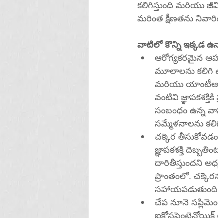
కలిగిస్తుంది మరియు జీ
మరింత క్షీణతను నివా
వాటిలో కొన్ని ఇక్కడ ఉన
ఆరోగ్యకరమైన ఆహార
మూలాలను కలిగి 
మరియు యాంటీఆక్సిడ
వంటివి జ్ఞాపకశక్త
సంబంధం ఉన్న వాప
సమ్మేళనాలను కలి
చక్కెర తీసుకోవడం
జ్ఞాపకశక్తి దెబ్బ
దారితీస్తుందని అధ
ప్రాంతంలో. చక్కెర
సహాయపడుతుంది
చేప నూనె సప్లిమె
ఐకోసపెంటెనోయిక్ 