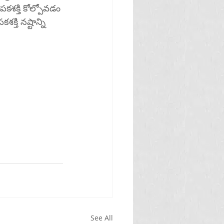
పకశక్తి కోల్పోవడం 
్తి నష్టాన్ని 
See All