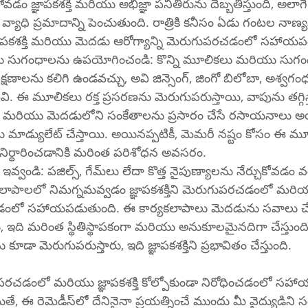
ేకపోవడం జ్ఞాపకశక్తి మరియు అభిజ్ఞా పనితీరును దెబ్బతీస్తుంది, అలాగే 
వ్యాధి ప్రమాదాన్ని పెంచుతుంది. రాత్రికి కనీసం ఏడు గంటల నాణ్య
ాపకశక్తి మరియు మెదడు ఆరోగ్యాన్ని మెరుగుపరచడంలో సహాయప
సుగంధాలను ఉపయోగించండి: కొన్ని మూలికలు మరియు సుగంధ ద
ే లక్షణాలను కలిగి ఉండవచ్చు, అవి జిన్సెంగ్, జింగో బిలోబా, అశ్వగ
ి. ఈ మూలికలు రక్త ప్రసరణను మెరుగుపరుస్తాయి, వాపును తగ్గి
ాయి మరియు మెదడులోని సంకేతాలను ప్రసారం చేసే రసాయనాలు 
ర్లను మాడ్యులేట్ చేస్తాయి. అయినప్పటికీ, మెమరీ నష్టం కోసం ఈ మ
ిర్ధారించడానికి మరింత పరిశోధన అవసరం.
 లేదా కొత్త నైపుణ్యాలను నేర్చుకోవడం వంటి మానసికంగా 
యకలాపాలలో నిమగ్నమవ్వడం జ్ఞాపకశక్తిని మెరుగుపరచడంలో మరియు
ంచడంలో సహాయపడుతుంది. ఈ కార్యకలాపాలు మెదడును సవాలు చ
, ఇది మరింత స్థితిస్థాపకంగా మరియు అనుకూలమైనదిగా చేస్తుంద
ను కూడా మెరుగుపరుస్తారు, ఇది జ్ఞాపకశక్తిని ప్రభావితం చేస్తుంది.
ుగుపరచడంలో మరియు జ్ఞాపకశక్తి కోల్పోకుండా నిరోధించడంలో సహాయ
ంచే ముందు మీ వైద్యుడిని సంప్రదించడం 