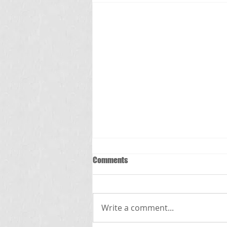
Comments
స్క్రబ్ టైఫస్
Write a comment...