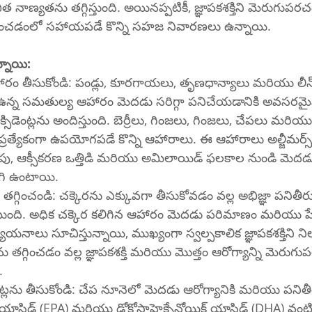
విత నాణ్యతను తగ్గిస్తుంది. అయినప్పటికీ, జ్ఞాపకశక్తిని మెరుగ
రించడంలో సహాయపడే కొన్ని సహజ నివారణలు ఉన్నాయి.
్నాయి:
ం తీసుకోండి: పండ్లు, కూరగాయలు, తృణధాన్యాలు మరియు లీన్ ప
ఉన్న సమతుల్య ఆహారం మెదడు సరిగ్గా పనిచేయడానికి అవసరమ
ెంట్లను అందిస్తుంది. బెర్రీలు, గింజలు, గింజలు, చేపలు మరియు డా
ికి ప్రత్యేకంగా ఉపయోగపడే కొన్ని ఆహారాలు. ఈ ఆహారాలు అల్జీమర్స్
ు, ఆక్సీకరణ ఒత్తిడి మరియు అమిలాయిడ్ ఫలకాల నుండి మెదడును
గి ఉంటాయి.
 తగ్గించండి: చక్కెరను ఎక్కువగా తీసుకోవడం వల్ల అభిజ్ఞా పనిత
తింటుంది. అధిక చక్కెర కలిగిన ఆహారం మెదడు పరిమాణం మరియు పేద జ
్యయనాలు సూచిస్తున్నాయి, ముఖ్యంగా స్వల్పకాలిక జ్ఞాపకశక్తిని ని
ను తగ్గించడం వల్ల జ్ఞాపకశక్తి మరియు మొత్తం ఆరోగ్యాన్ని మెరు
.
ంట్లను తీసుకోండి: చేప నూనెలో మెదడు ఆరోగ్యానికి మరియు పన
యాసిడ్ (EPA) మరియు డోకోసాహెక్సేనోయిక్ యాసిడ్ (DHA) వంటి 