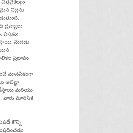
చిత్తవైకల్యం 
మైన నిద్రను 
డుతుంది.
్రవ్యాలు 
ంధ, పసుపు 
స్తాయి, మెదడు 
అయిన 
ూలికల ప్రభావం 
 అభిజ్ఞా 
ేస్తాయి మరియు 
ి. వారు మానసిక 
పడే కొన్ని 