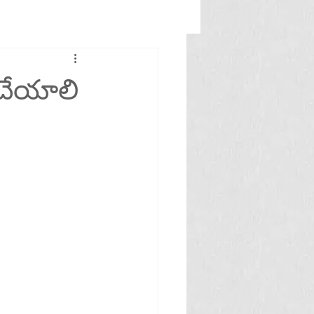
చేయాలి