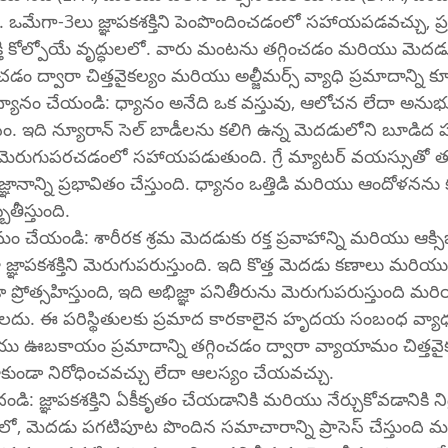
ఒమేగా-3లు జ్ఞాపకశక్తిని పెంపొందించడంలో సహాయపడవచ్చు, ప్రత్
శక్తి కోల్పోయే వృద్ధులలో. వారు మంటను తగ్గించడం మరియు మెద
డం ద్వారా చిత్తవైకల్యం మరియు అల్జీమర్స్ వ్యాధి ప్రమాదాన్ని కూ
 ధ్యానం చేయండి: ధ్యానం అనేది ఒక వస్తువు, ఆలోచన లేదా అను
యాసం. ఇది న్యూరాన్ సెల్ బాడీలను కలిగి ఉన్న మెదడులోని బూడిద ప
తిని మెరుగుపరచడంలో సహాయపడుతుంది. గ్రే మ్యాటర్ వయస్సుతో తగ్
జ్ఞానాన్ని ప్రభావితం చేస్తుంది. ధ్యానం ఒత్తిడి మరియు ఆందోళనను కూ
్బతీస్తుంది.
ేయండి: శారీరక శ్రమ మెదడుకు రక్త ప్రవాహాన్ని మరియు ఆక్సిజన్‌
ా జ్ఞాపకశక్తిని మెరుగుపరుస్తుంది. ఇది కొత్త మెదడు కణాలు మరియు కన
్రోత్సహిస్తుంది, ఇది అభిజ్ఞా పనితీరును మెరుగుపరుస్తుంది మరియు
ంచగలదు. ఈ పరిస్థితులకు ప్రమాద కారకాలైన హృదయ సంబంధ వ్యాధ
ఊబకాయం ప్రమాదాన్ని తగ్గించడం ద్వారా వ్యాయామం చిత్తవై
 రాకుండా నిరోధించవచ్చు లేదా ఆలస్యం చేయవచ్చు.
ండి: జ్ఞాపకశక్తిని ఏకీకృతం చేయడానికి మరియు నేర్చుకోవడానికి ని
రలో, మెదడు పగటిపూట పొందిన సమాచారాన్ని ప్రాసెస్ చేస్తుంది మ