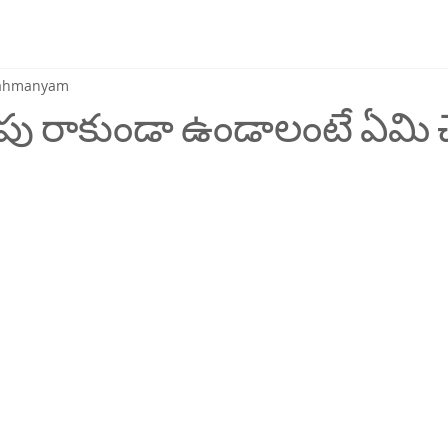
brahmanyam
ు రాకుండా ఉండాలంటే ఏమి 