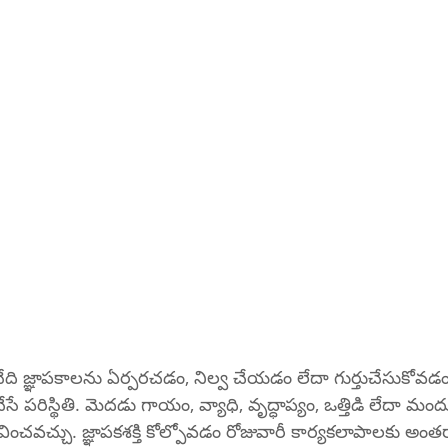
 అనేది జ్ఞాపకాలను ఏర్పరచడం, నిల్వ చేయడం లేదా గుర్తుచేసుకోవడ
 చేసే పరిస్థితి. మెదడు గాయం, వ్యాధి, వృద్ధాప్యం, ఒత్తిడి లేదా మ
ించవచ్చు. జ్ఞాపకశక్తి కోల్పోవడం రోజువారీ కార్యకలాపాలకు అ