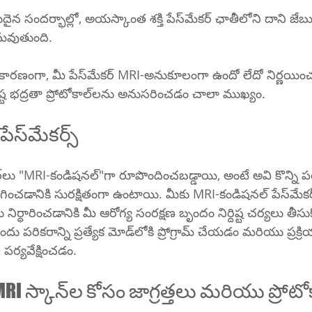
లో, అయస్కాంత శక్తి పేస్‌మేకర్ ఛాతీలోని దాని జేబులో కొద్దిగా 
మవుతుంది.
నుకూలంగా ఉందో లేదో నిర్ణయించడం మరియు 
ఇమేజింగ్ ప్రక్రియలో నిర్దిష్ట భద్రతా ప్రోటోకాల్‌లను అనుసరించడం చాలా ముఖ్యం.
MRI-కండిషనల్ పేస్‌మేకర్స్
 సురక్షితంగా ఉంటాయి. మీకు MRI-కండిషనల్ పేస్‌మేకర్ ఉంటే, స్కాన్ 
్ధారించడానికి మీ ఆరోగ్య సంరక్షణ బృందం నిర్దిష్ట చర్యలు తీసుక
ోడ్‌లోకి ప్రోగ్రామ్ చేయడం మరియు ప్రక్రియ సమయంలో మీ 
ర్యవేక్షించడం.