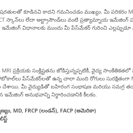
మ్నాయ ఇమేజింగ్ పద్ధతులను 
ాలకు ముందు మీ పేస్‌మేకర్ గురించి ఎల్లప్పుడూ మీ వైద్యులకు 
క్షితంగా MRI స్కాన్‌లు 
 చేశాయి. మీ వైద్యుడితో బహిరంగ సంభాషణ మరియు సమగ్ర తయా
మేజింగ్ అనుభవాన్ని నిర్ధారించడానికి కీలకం.
హ్మణ్యం, MD, FRCP (లండన్), FACP (అమెరికా)
స్ట్