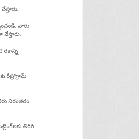
చేస్తారు:
చించండి. వారు 
వేస్తారు.
తిరిగి 