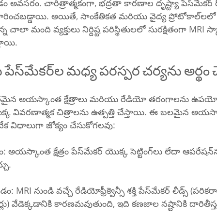
. చారిత్రాత్మకంగా, భద్రతా కారణాల దృష్ట్యా పేస్‌మేకర్ రోగులలో MRI 
బడ్డాయి. అయితే, సాంకేతికత మరియు వైద్య ప్రోటోకాల్‌లలో పురోగతులు 
తాయి.
MRIలు మరియు పేస్‌మేకర్‌ల మధ్య పరస్పర చర్యను
ంతమైన అయస్కాంత క్షేత్రాలు మరియు రేడియో తరంగాలను ఉపయోగ
్క వివరణాత్మక చిత్రాలను ఉత్పత్తి చేస్తాయి. ఈ బలమైన అయస్కాం
ు అనేక విధాలుగా జోక్యం చేసుకోగలవు:
మేకర్ యొక్క సెట్టింగ్‌లు లేదా ఆపరేషన్‌ను తాత్కాలికంగా 
చు. 
లు) వేడెక్కడానికి కారణమవుతుంది, ఇది కణజాల నష్టానికి దారితీస్త