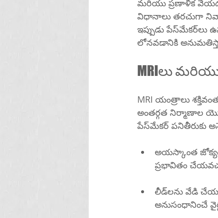
మరియు ప్రణాళిక వేయడం అవసరం
విధానాలు తరచుగా నివారించ
ఇప్పుడు పేస్‌మేకర్‌లు ఉన్న చాలా మంది వ్యక్తులు నిర్దిష్ట పరిస్థితులలో సురక్షితంగా MRI స్కాన్‌లకు 
లోనవడానికి అనుమతిస్
MRI యంత్రాలు శక్తివ
అంతర్గత నిర్మాణాల యొక
పేస్‌మేకర్ పనితీరుక
అయస్కాంత జోక్యం: అయస్కాంత క్షేత్రం పేస్‌
ప్రభావితం చేయవచ్
లీడ్‌లను వేడి చేయడం: MRI నుండి వచ్చే రేడియోఫ్రీక్వెన్సీ శక్తి పేస్‌మేకర్ లీడ్స్ (పరికరాన్ని గుండెకు 
అనుసంధానించే వైర్