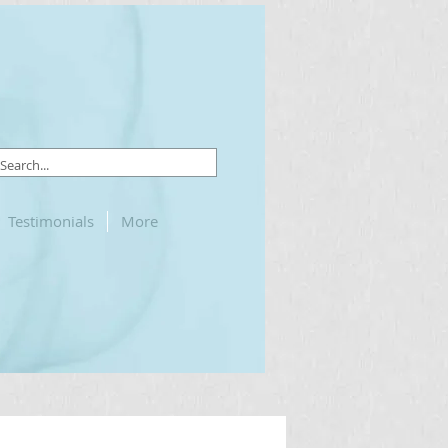
Testimonials
More