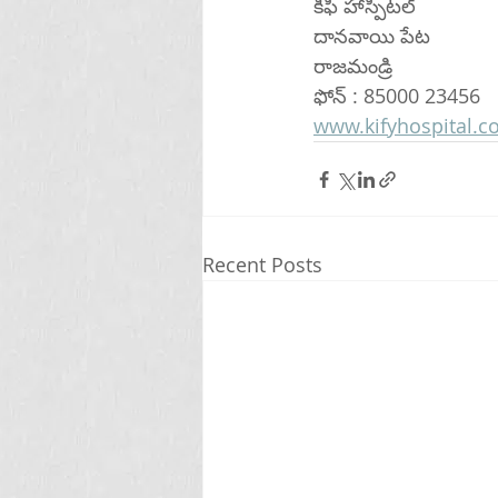
కిఫి హాస్పిటల్ 
దానవాయి పేట
రాజమండ్రి 
ఫోన్ : 85000 23456
www.kifyhospital.
Recent Posts