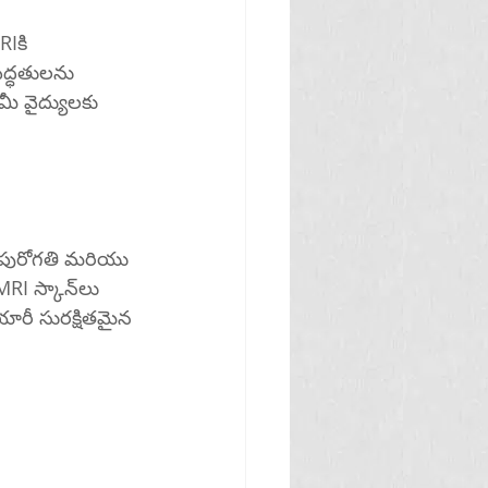
రీ సురక్షితమైన 