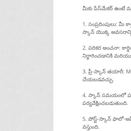
మీకు పేస్‌మేకర
1. సంప్రదింపులు: మీ కా
స్కాన్ యొక్క అవసరాన్
2. పరికర అంచనా: కార్డియాక్ ఫిజియాలజిస్ట్ లే
నిర్ధారించడానికి మరియు 
3. ప్రీ-స్కాన్ తయారీ: MRI కి ముందు, మీ పేస్‌మేకర్ స్కాన
చేయబడవచ్చు.
4. స్కాన్ సమయంలో పర్యవేక్ష
పర్యవేక్షించబడుతుంది.
5. పోస్ట్-స్కాన్ ఫాలో-అప్
వస్తుంది.