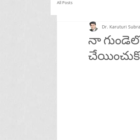
All Posts
Dr. Karuturi Su
నా గుండెలో
చేయించుక