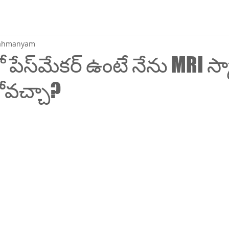
brahmanyam
 పేస్‌మేకర్ ఉంటే నేను MRI స్క
ోవచ్చా?