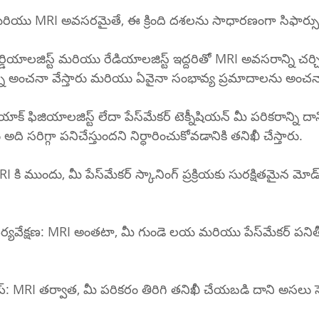
్ ఉంటే మరియు MRI అవసరమైతే, ఈ క్రింది దశలను సాధారణంగా సిఫార్సు 
ర్డియాలజిస్ట్ మరియు రేడియాలజిస్ట్ ఇద్దరితో MRI అవసరాన్ని చర్
ని అంచనా వేస్తారు మరియు ఏవైనా సంభావ్య ప్రమాదాలను అంచనా 
దా పేస్‌మేకర్ టెక్నీషియన్ మీ పరికరాన్ని దాని రకాన్ని 
అది సరిగ్గా పనిచేస్తుందని నిర్ధారించుకోవడానికి తనిఖీ చేస్తారు.
ింగ్ ప్రక్రియకు సురక్షితమైన మోడ్‌కు రీప్రోగ్రామ్ 
ణ: MRI అంతటా, మీ గుండె లయ మరియు పేస్‌మేకర్ పనితీరు నిరంతరం 
: MRI తర్వాత, మీ పరికరం తిరిగి తనిఖీ చేయబడి దాని అసలు సెట్టింగ్‌లకు 