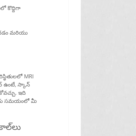
ోవచ్చు. ఇది 
పేస్‌మేకర్‌లతో MRI స్కాన్‌ల కోసం జాగ్రత్తలు మరియు ప్రోటోకాల్‌లు