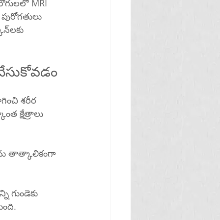
 అర్థం చేసుకోవడం
ించి శరీర 
త క్షేత్రాలు 
ుంది.