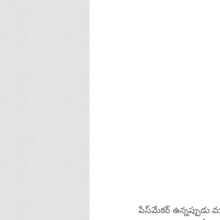
పేస్‌మేకర్ ఉన్నప్పుడు మాగ్నెటిక్ రెసొనెన్స్ ఇమేజింగ్ (MRI) స్కాన్ చేయించుకోవడం జాగ్రత్తగా పరిశీలించడం 