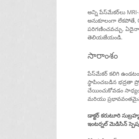
అన్ని పేస్‌మేకర్‌లు MRI-షరతులతో కూడినవి కాదని గమనించడం ముఖ్యం. మీ పరికరం MRIకి 
అనుకూలంగా లేకపోతే, CT స్కాన్‌లు లేదా అల్ట్రాసౌండ్‌లు వంటి ప్రత్యా
పరిగణించవచ్చు. ఏదైనా ఇమేజింగ్ విధాన
తెలియజేయండి.
సారాంశం
పేస్‌మేకర్ కలిగి ఉండటం MRI ప్రక్రియకు సంక్లిష్టతను జోడిస్తున్నప్పటికీ, వైద్య సాంకేతికతలో పురోగతి మరియు 
స్థాపించబడిన భద్రతా ప్రోటోకాల్‌లు పేస్‌మేకర్‌లతో ఉన్న చాలా మంది రోగులు సుర
చేయించుకోవడం సాధ్యం
మరియు ప్రభావవంతమైన ఇ
డాక్టర్ కరుటూరి సుబ్ర
ఇంటర్నల్ మెడిసిన్ స్పెషలి