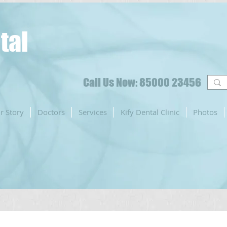
tal
Call Us Now: 85000 23456
r Story
Doctors
Services
Kify Dental Clinic
Photos