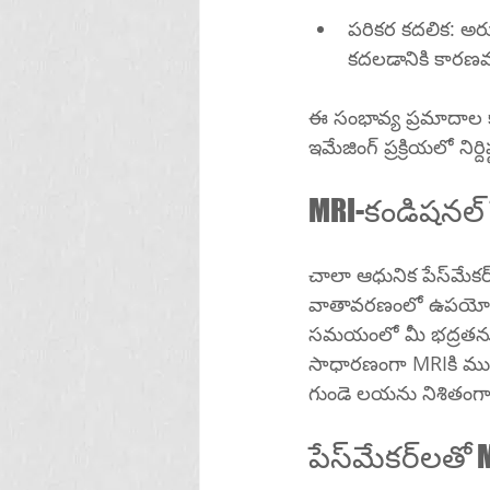
పరికర కదలిక: అరుదైన సందర్భాల్
కదలడానికి కారణ
ఈ సంభావ్య ప్రమాదాల కారణంగా, మీ పేస్‌మేకర్ MRI-అ
చాలా ఆధునిక పేస్‌మేకర్‌లు "MRI-కండిషనల్"గా రూపొందించబడ్డాయి, అంటే అవి కొన్ని పరిస్థితులలో MRI 
వాతావరణంలో ఉపయోగించడానికి
సమయంలో మీ భద్రతను నిర
సాధారణంగా MRIకి ముందు పరికరాన్ని ప్రత్యేక మ
గుండె లయను నిశితంగా ప