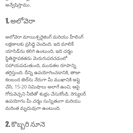
అన్వేషిస్తాము.
1. అలోవెరా
అలోవెరా మాయిశ్చరైజింగ్ మరియు హీలింగ్ 
లక్షణాలకు ప్రసిద్ధి చెందింది. ఇది మాలిక్ 
యాసిడ్‌ను కలిగి ఉంటుంది, ఇది చర్మం 
స్థితిస్థాపకతను మెరుగుపరచడంలో 
సహాయపడుతుంది, ముడతల రూపాన్ని 
తగ్గిస్తుంది. దీన్ని ఉపయోగించడానికి, తాజా 
కలబంద జెల్‌ను నేరుగా మీ ముఖానికి అప్లై 
చేసి, 15-20 నిమిషాలు అలాగే ఉంచి, ఆపై 
గోరువెచ్చని నీటితో శుభ్రం చేసుకోండి. రెగ్యులర్ 
ఉపయోగం మీ చర్మం సున్నితంగా మరియు 
మరింత మృదువుగా ఉంటుంది.
2. కొబ్బరి నూనె