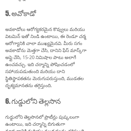
5. అవోకాడో
అవకాడోలు ఆరోగ్యకరమైన కొవ్వులు మరియు 
విటమిన్ ఇతో నిండి ఉంటాయి, ఈ రెండూ చర్మ 
ఆరోగ్యానికి చాలా ముఖ్యమైనవి. మీరు సగం 
అవకాడోను మెత్తగా చేసి, దానిని ఫేస్ మాస్క్‌గా 
అప్లై చేసి, 15-20 నిమిషాల పాటు అలాగే 
ఉంచవచ్చు. ఇది చర్మాన్ని పోషించడంలో 
సహాయపడుతుంది మరియు దాని 
స్థితిస్థాపకతను మెరుగుపరుస్తుంది, ముడతల 
దృశ్యమానతను తగ్గిస్తుంది.
6. గుడ్డులోని తెల్లసొన
గుడ్డులోని తెల్లసొనలో ప్రొటీన్లు పుష్కలంగా 
ఉంటాయి, ఇది చర్మాన్ని బిగుతుగా 