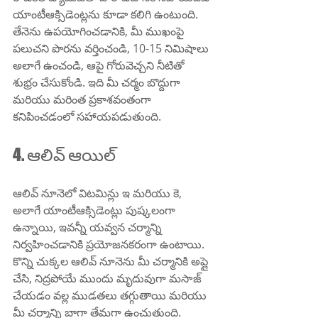
యాంటీఆక్సిడెంట్లను కూడా కలిగి ఉంటుంది. 
తేనెను ఉపయోగించడానికి, మీ ముఖంపై 
పలుచని పొరను వర్తించండి, 10-15 నిమిషాలు 
అలాగే ఉంచండి, ఆపై గోరువెచ్చని నీటితో 
శుభ్రం చేసుకోండి. ఇది మీ చర్మం బొద్దుగా 
మరియు మరింత ప్రకాశవంతంగా 
కనిపించడంలో సహాయపడుతుంది.
4. ఆలివ్ ఆయిల్
ఆలివ్ నూనెలో విటమిన్లు ఇ మరియు కె, 
అలాగే యాంటీఆక్సిడెంట్లు పుష్కలంగా 
ఉన్నాయి, ఇవన్నీ యవ్వన చర్మాన్ని 
నిర్వహించడానికి ప్రయోజనకరంగా ఉంటాయి. 
కొన్ని చుక్కల ఆలివ్ నూనెను మీ చర్మానికి అప్లై 
చేసి, నిద్రపోయే ముందు మృదువుగా మసాజ్ 
చేయడం వల్ల ముడతలు తగ్గుతాయి మరియు 
మీ చర్మాన్ని బాగా తేమగా ఉంచుతుంది.