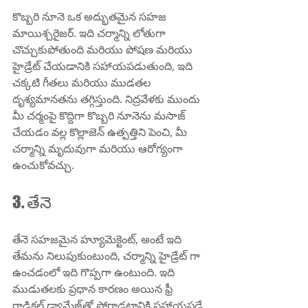
కొబ్బరి నూనె ఒక అద్భుతమైన సహజ 
మాయిశ్చరైజర్. ఇది చర్మాన్ని లోతుగా 
చొచ్చుకుపోతుంది మరియు పోషణ మరియు 
హైడ్రేట్ చేయడానికి సహాయపడుతుంది, ఇది 
చక్కటి గీతలు మరియు ముడతల 
దృశ్యమానతను తగ్గిస్తుంది. నిద్రవేళకు ముందు 
మీ చర్మంపై కొద్దిగా కొబ్బరి నూనెను మసాజ్ 
చేయడం వల్ల కొల్లాజెన్ ఉత్పత్తిని పెంచి, మీ 
చర్మాన్ని మృదువుగా మరియు ఆరోగ్యంగా 
ఉంచుకోవచ్చు.
3. తేనె
తేనె సహజమైన హ్యూమెక్టెంట్, అంటే ఇది 
తేమను నిలుపుకుంటుంది, చర్మాన్ని హైడ్రేట్ గా 
ఉంచడంలో ఇది గొప్పగా ఉంటుంది. ఇది 
ముడుతలకు ప్రధాన కారణం అయిన ఫ్రీ 
రాడికల్ డ్యామేజ్‌తో పోరాడటానికి సహాయపడే 