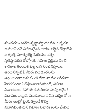
ముడతలు అనేది వృద్ధాప్యంలో ప్రతి ఒక్కరూ 
అనుభవించే సహజమైన భాగం. తగ్గిన కొల్లాజెన్ 
ఉత్పత్తి, సూర్యరశ్మి మరియు చర్మం 
స్థితిస్థాపకత కోల్పోయే సహజ ప్రక్రియ వంటి 
కారకాల కలయిక వల్ల అవి సంభవిస్తాయి. 
అయినప్పటికీ, మీరు ముడుతలను 
తగ్గించుకోవాలనుకుంటే లేదా వాటిని లోతుగా 
పెరగకుండా నిరోధించాలనుకుంటే, సహజ 
నివారణలు సహాయక మరియు సున్నితమైన 
విధానం. ఇక్కడ, ముడతలు పడిన చర్మం కోసం 
మీరు ఇంట్లో ప్రయత్నించే కొన్ని 
ప్రభావవంతమైన సహజ నివారణలను మేము 