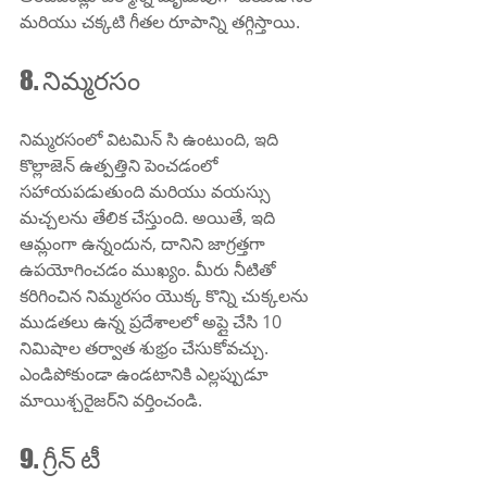
మరియు చక్కటి గీతల రూపాన్ని తగ్గిస్తాయి.
8. నిమ్మరసం
నిమ్మరసంలో విటమిన్ సి ఉంటుంది, ఇది 
కొల్లాజెన్ ఉత్పత్తిని పెంచడంలో 
సహాయపడుతుంది మరియు వయస్సు 
మచ్చలను తేలిక చేస్తుంది. అయితే, ఇది 
ఆమ్లంగా ఉన్నందున, దానిని జాగ్రత్తగా 
ఉపయోగించడం ముఖ్యం. మీరు నీటితో 
కరిగించిన నిమ్మరసం యొక్క కొన్ని చుక్కలను 
ముడతలు ఉన్న ప్రదేశాలలో అప్లై చేసి 10 
నిమిషాల తర్వాత శుభ్రం చేసుకోవచ్చు. 
ఎండిపోకుండా ఉండటానికి ఎల్లప్పుడూ 
మాయిశ్చరైజర్‌ని వర్తించండి.
9. గ్రీన్ టీ