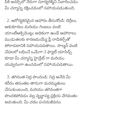
పీక్ అవర్స్‌లో నేరుగా సూర్యరశ్మిని నివారించడం 
మీ చర్మాన్ని రక్షించడంలో సహాయపడుతుంది.
  2. ఆరోగ్యకరమైన ఆహారం తీసుకోండి: బెర్రీలు, 
ఆకుకూరలు మరియు గింజలు వంటి 
యాంటీఆక్సిడెంట్లు అధికంగా ఉండే ఆహారాలు 
ముడుతలకు కారణమయ్యే ఫ్రీ రాడికల్స్‌తో 
పోరాడటానికి సహాయపడతాయి. సాల్మన్ వంటి 
చేపలలో లభించే ఒమేగా-3 ఫ్యాటీ యాసిడ్స్ 
కూడా మీ చర్మాన్ని హైడ్రేట్ గా మరియు 
యవ్వనంగా ఉంచడంలో సహాయపడతాయి.
  3. తగినంత నిద్ర పొందండి: నిద్ర అనేది మీ 
శరీరం తనంతట తానుగా మరమ్మతులు 
చేసుకుంటుంది, మరియు తగినంతగా 
పొందకపోవడం వల్ల వృద్ధాప్య ప్రక్రియ వేగవంతం 
అవుతుంది. మీ చర్మం పునరుజ్జీవనం 
పొందేందుకు ప్రతి రాత్రి 7-8 గంటల నిద్రను 
లక్ష్యంగా పెట్టుకోండి.