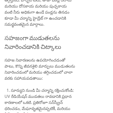
తగ్గిస్తుంది. హెర్బల్ టీలు, తాజా పండ్ల రసాలు 
మరియు దోసకాయ మరియు పుచ్చకాయ 
వంటి నీరు అధికంగా ఉండే పండ్లను తినడం 
కూడా మీ చర్మాన్ని హైడ్రేట్ గా ఉంచడానికి 
సమర్థవంతమైన మార్గాలు.
సహజంగా ముడుతలను 
నివారించడానికి చిట్కాలు
సహజ నివారణలను ఉపయోగించడంతో 
పాటు, కొన్ని జీవనశైలి మార్పులు ముడుతలను 
నివారించడంలో మరియు తగ్గించడంలో చాలా 
వరకు సహాయపడతాయి:
  1. సూర్యుని నుండి మీ చర్మాన్ని రక్షించుకోండి: 
UV రేడియేషన్ ముడతలు రావడానికి ప్రధాన 
కారణాలలో ఒకటి. ప్రతిరోజూ సన్‌స్క్రీన్ 
ధరించడం, మేఘావృతమైనప్పటికీ, మరియు 