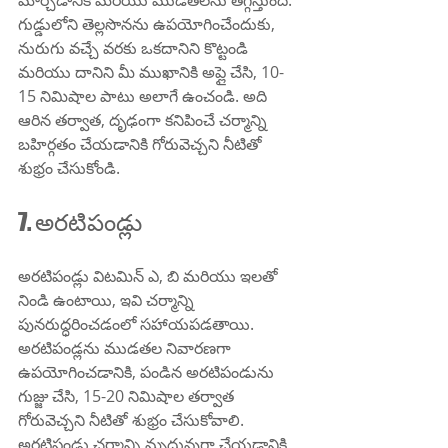
మార్చడానికి మరియు ముడతలను తగ్గిస్తుంది. 
గుడ్డులోని తెల్లసొనను ఉపయోగించేందుకు, 
నురుగు వచ్చే వరకు ఒకదానిని కొట్టండి 
మరియు దానిని మీ ముఖానికి అప్లై చేసి, 10-
15 నిమిషాల పాటు అలాగే ఉంచండి. అది 
ఆరిన తర్వాత, దృఢంగా కనిపించే చర్మాన్ని 
బహిర్గతం చేయడానికి గోరువెచ్చని నీటితో 
శుభ్రం చేసుకోండి.
7. అరటిపండ్లు
అరటిపండ్లు విటమిన్ ఎ, బి మరియు ఇలతో 
నిండి ఉంటాయి, ఇవి చర్మాన్ని 
పునరుద్ధరించడంలో సహాయపడతాయి. 
అరటిపండ్లను ముడతల నివారణగా 
ఉపయోగించడానికి, పండిన అరటిపండును 
గుజ్జు చేసి, 15-20 నిమిషాల తర్వాత 
గోరువెచ్చని నీటితో శుభ్రం చేసుకోవాలి. 
అరటిపండ్లు చర్మాన్ని మృదువుగా చేయడానికి 