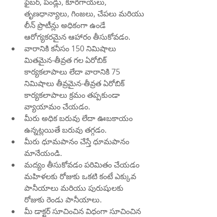
ఫైబర్, పండ్లు, కూరగాయలు, 
తృణధాన్యాలు, గింజలు, చేపలు మరియు 
లీన్ ప్రొటీన్లు అధికంగా ఉండే 
ఆరోగ్యకరమైన ఆహారం తీసుకోవడం.
వారానికి కనీసం 150 నిమిషాలు 
మితమైన-తీవ్రత గల ఏరోబిక్ 
కార్యకలాపాలు లేదా వారానికి 75 
నిమిషాలు తీవ్రమైన-తీవ్రత ఏరోబిక్ 
కార్యకలాపాలు క్రమం తప్పకుండా 
వ్యాయామం చేయడం.
మీరు అధిక బరువు లేదా ఊబకాయం 
ఉన్నట్లయితే బరువు తగ్గడం.
మీరు ధూమపానం చేస్తే ధూమపానం 
మానేయండి.
మద్యం తీసుకోవడం పరిమితం చేయడం 
మహిళలకు రోజుకు ఒకటి కంటే ఎక్కువ 
పానీయాలు మరియు పురుషులకు 
రోజుకు రెండు పానీయాలు.
మీ డాక్టర్ సూచించిన విధంగా సూచించిన 