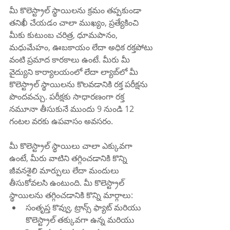
మీ కొలెస్ట్రాల్ స్థాయిలను క్రమం తప్పకుండా 
తనిఖీ చేయడం చాలా ముఖ్యం, ప్రత్యేకించి 
మీకు కుటుంబ చరిత్ర, ధూమపానం, 
మధుమేహం, ఊబకాయం లేదా అధిక రక్తపోటు 
వంటి ప్రమాద కారకాలు ఉంటే. మీరు మీ 
వైద్యుని కార్యాలయంలో లేదా ల్యాబ్‌లో మీ 
కొలెస్ట్రాల్ స్థాయిలను కొలవడానికి రక్త పరీక్షను 
పొందవచ్చు. పరీక్షకు సాధారణంగా రక్త 
నమూనా తీసుకునే ముందు 9 నుండి 12 
గంటల వరకు ఉపవాసం అవసరం.
మీ కొలెస్ట్రాల్ స్థాయిలు చాలా ఎక్కువగా 
ఉంటే, మీరు వాటిని తగ్గించడానికి కొన్ని 
జీవనశైలి మార్పులు లేదా మందులు 
తీసుకోవలసి ఉంటుంది. మీ కొలెస్ట్రాల్ 
స్థాయిలను తగ్గించడానికి కొన్ని మార్గాలు:
సంతృప్త కొవ్వు, ట్రాన్స్ ఫ్యాట్ మరియు 
కొలెస్ట్రాల్ తక్కువగా ఉన్న మరియు 