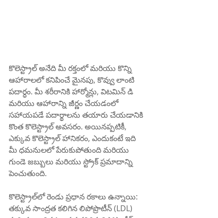
కొలెస్ట్రాల్ అనేది మీ రక్తంలో మరియు కొన్ని 
ఆహారాలలో కనిపించే మైనపు, కొవ్వు లాంటి 
పదార్ధం. మీ శరీరానికి హార్మోన్లు, విటమిన్ డి 
మరియు ఆహారాన్ని జీర్ణం చేయడంలో 
సహాయపడే పదార్థాలను తయారు చేయడానికి 
కొంత కొలెస్ట్రాల్ అవసరం. అయినప్పటికీ, 
ఎక్కువ కొలెస్ట్రాల్ హానికరం, ఎందుకంటే ఇది 
మీ ధమనులలో పేరుకుపోతుంది మరియు 
గుండె జబ్బులు మరియు స్ట్రోక్ ప్రమాదాన్ని 
పెంచుతుంది.
కొలెస్ట్రాల్‌లో రెండు ప్రధాన రకాలు ఉన్నాయి: 
తక్కువ సాంద్రత కలిగిన లిపోప్రొటీన్ (LDL) 