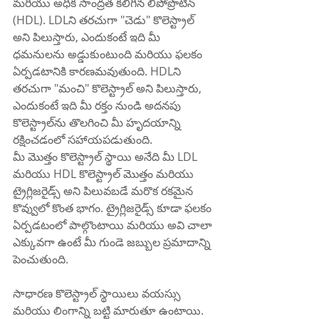
మరియు అధిక సాంద్రత కలిగిన లిపోప్రొటీన్ 
(HDL). LDLని తరచుగా "చెడు" కొలెస్ట్రాల్ 
అని పిలుస్తారు, ఎందుకంటే ఇది మీ 
ధమనులను అడ్డుకుంటుంది మరియు ఫలకం 
ఏర్పడటానికి కారణమవుతుంది. HDLని 
తరచుగా "మంచి" కొలెస్ట్రాల్ అని పిలుస్తారు, 
ఎందుకంటే ఇది మీ రక్తం నుండి అదనపు 
కొలెస్ట్రాల్‌ను తొలగించి మీ హృదయాన్ని 
రక్షించడంలో సహాయపడుతుంది.
మీ మొత్తం కొలెస్ట్రాల్ స్థాయి అనేది మీ LDL 
మరియు HDL కొలెస్ట్రాల్ మొత్తం మరియు 
ట్రైగ్లిజరైడ్స్ అని పిలువబడే మరొక రకమైన 
కొవ్వులో కొంత భాగం. ట్రైగ్లిజరైడ్స్ కూడా ఫలకం 
ఏర్పడటంలో పాల్గొంటాయి మరియు అవి చాలా 
ఎక్కువగా ఉంటే మీ గుండె జబ్బుల ప్రమాదాన్ని 
పెంచుతుంది.
సాధారణ కొలెస్ట్రాల్ స్థాయిలు వయస్సు 
మరియు లింగాన్ని బట్టి మారుతూ ఉంటాయి. 