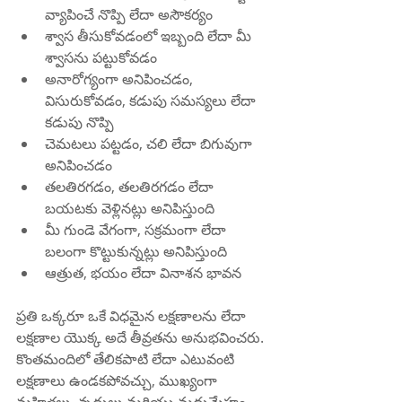
వ్యాపించే నొప్పి లేదా అసౌకర్యం
శ్వాస తీసుకోవడంలో ఇబ్బంది లేదా మీ 
శ్వాసను పట్టుకోవడం
అనారోగ్యంగా అనిపించడం, 
విసురుకోవడం, కడుపు సమస్యలు లేదా 
కడుపు నొప్పి
చెమటలు పట్టడం, చలి లేదా బిగువుగా 
అనిపించడం
తలతిరగడం, తలతిరగడం లేదా 
బయటకు వెళ్లినట్లు అనిపిస్తుంది
మీ గుండె వేగంగా, సక్రమంగా లేదా 
బలంగా కొట్టుకున్నట్లు అనిపిస్తుంది
ఆత్రుత, భయం లేదా వినాశన భావన
ప్రతి ఒక్కరూ ఒకే విధమైన లక్షణాలను లేదా 
లక్షణాల యొక్క అదే తీవ్రతను అనుభవించరు. 
కొంతమందిలో తేలికపాటి లేదా ఎటువంటి 
లక్షణాలు ఉండకపోవచ్చు, ముఖ్యంగా 