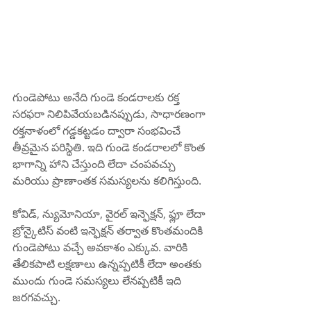
గుండెపోటు అనేది గుండె కండరాలకు రక్త 
సరఫరా నిలిపివేయబడినప్పుడు, సాధారణంగా 
రక్తనాళంలో గడ్డకట్టడం ద్వారా సంభవించే 
తీవ్రమైన పరిస్థితి. ఇది గుండె కండరాలలో కొంత 
భాగాన్ని హాని చేస్తుంది లేదా చంపవచ్చు 
మరియు ప్రాణాంతక సమస్యలను కలిగిస్తుంది.
కోవిడ్, న్యుమోనియా, వైరల్ ఇన్ఫెక్షన్, ఫ్లూ లేదా 
బ్రోన్కైటిస్ వంటి ఇన్ఫెక్షన్ తర్వాత కొంతమందికి 
గుండెపోటు వచ్చే అవకాశం ఎక్కువ. వారికి 
తేలికపాటి లక్షణాలు ఉన్నప్పటికీ లేదా అంతకు 
ముందు గుండె సమస్యలు లేనప్పటికీ ఇది 
జరగవచ్చు.