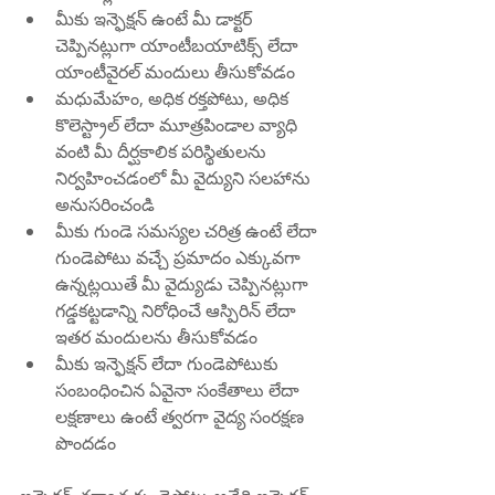
మీకు ఇన్ఫెక్షన్ ఉంటే మీ డాక్టర్ 
చెప్పినట్లుగా యాంటీబయాటిక్స్ లేదా 
యాంటీవైరల్ మందులు తీసుకోవడం
మధుమేహం, అధిక రక్తపోటు, అధిక 
కొలెస్ట్రాల్ లేదా మూత్రపిండాల వ్యాధి 
వంటి మీ దీర్ఘకాలిక పరిస్థితులను 
నిర్వహించడంలో మీ వైద్యుని సలహాను 
అనుసరించండి
మీకు గుండె సమస్యల చరిత్ర ఉంటే లేదా 
గుండెపోటు వచ్చే ప్రమాదం ఎక్కువగా 
ఉన్నట్లయితే మీ వైద్యుడు చెప్పినట్లుగా 
గడ్డకట్టడాన్ని నిరోధించే ఆస్పిరిన్ లేదా 
ఇతర మందులను తీసుకోవడం
మీకు ఇన్ఫెక్షన్ లేదా గుండెపోటుకు 
సంబంధించిన ఏవైనా సంకేతాలు లేదా 
లక్షణాలు ఉంటే త్వరగా వైద్య సంరక్షణ 
పొందడం