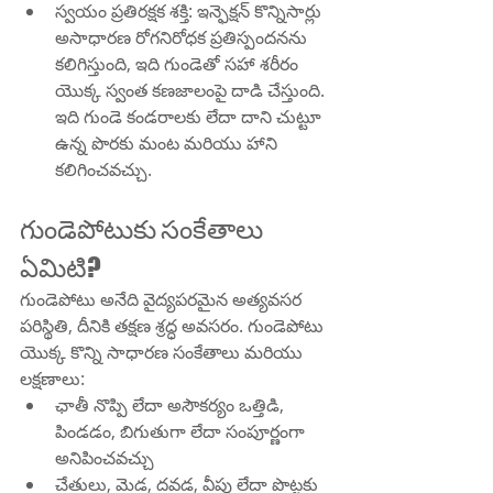
స్వయం ప్రతిరక్షక శక్తి: ఇన్ఫెక్షన్ కొన్నిసార్లు 
అసాధారణ రోగనిరోధక ప్రతిస్పందనను 
కలిగిస్తుంది, ఇది గుండెతో సహా శరీరం 
యొక్క స్వంత కణజాలంపై దాడి చేస్తుంది. 
ఇది గుండె కండరాలకు లేదా దాని చుట్టూ 
ఉన్న పొరకు మంట మరియు హాని 
కలిగించవచ్చు.
గుండెపోటుకు సంకేతాలు 
ఏమిటి?
గుండెపోటు అనేది వైద్యపరమైన అత్యవసర 
పరిస్థితి, దీనికి తక్షణ శ్రద్ధ అవసరం. గుండెపోటు 
యొక్క కొన్ని సాధారణ సంకేతాలు మరియు 
లక్షణాలు:
ఛాతీ నొప్పి లేదా అసౌకర్యం ఒత్తిడి, 
పిండడం, బిగుతుగా లేదా సంపూర్ణంగా 
అనిపించవచ్చు
చేతులు, మెడ, దవడ, వీపు లేదా పొట్టకు 