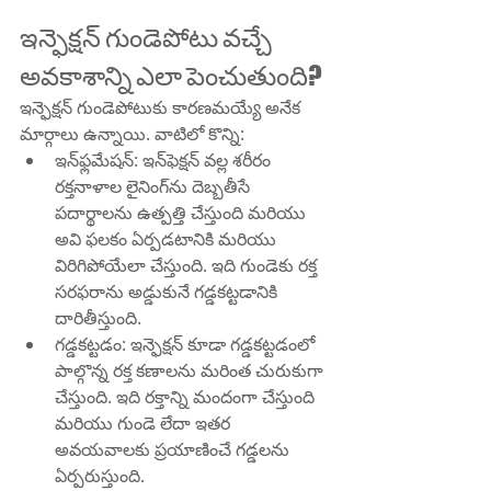
ఇన్ఫెక్షన్ గుండెపోటు వచ్చే 
అవకాశాన్ని ఎలా పెంచుతుంది?
ఇన్ఫెక్షన్ గుండెపోటుకు కారణమయ్యే అనేక 
మార్గాలు ఉన్నాయి. వాటిలో కొన్ని:
ఇన్‌ఫ్లమేషన్: ఇన్‌ఫెక్షన్ వల్ల శరీరం 
రక్తనాళాల లైనింగ్‌ను దెబ్బతీసే 
పదార్థాలను ఉత్పత్తి చేస్తుంది మరియు 
అవి ఫలకం ఏర్పడటానికి మరియు 
విరిగిపోయేలా చేస్తుంది. ఇది గుండెకు రక్త 
సరఫరాను అడ్డుకునే గడ్డకట్టడానికి 
దారితీస్తుంది.
గడ్డకట్టడం: ఇన్ఫెక్షన్ కూడా గడ్డకట్టడంలో 
పాల్గొన్న రక్త కణాలను మరింత చురుకుగా 
చేస్తుంది. ఇది రక్తాన్ని మందంగా చేస్తుంది 
మరియు గుండె లేదా ఇతర 
అవయవాలకు ప్రయాణించే గడ్డలను 
ఏర్పరుస్తుంది.