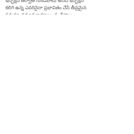
ఇన్ఫెక్షన్ తర్వాత గుండెపోటు అనేది ఇన్ఫెక్షన్ 
కలిగి ఉన్న ఎవరినైనా ప్రభావితం చేసే తీవ్రమైన 
సమస్య. ప్రమాద కారకాలు, సంకేతాలు 
మరియు లక్షణాలు మరియు నివారణ చర్యల 
గురించి తెలుసుకోవడం ద్వారా, మీరు ఈ 
ప్రాణాంతక పరిస్థితిని కలిగి ఉండే అవకాశాలను 
తగ్గించవచ్చు మరియు మీ రికవరీ మరియు 
జీవన నాణ్యతను మెరుగుపరచవచ్చు.
డాక్టర్ కరుటూరి సుబ్రహ్మణ్యం, MD, FRCP 
(లండన్), FACP (అమెరికా)
ఇంటర్నల్ మెడిసిన్ స్పెషలిస్ట్
కిఫి హాస్పిటల్ 
దానవాయి పేట
రాజమండ్రి 
ఫోన్ : 85000 23456
www.kifyhospital.com