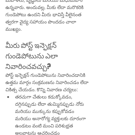
మహిళలు, వృద్ధులు మరియు మధుమేహం 
ఉన్నవారు. అందువల్ల, మీకు లేదా మరొకరికి 
గుండెపోటు ఉందని మీరు భావిస్తే వీలైనంత 
త్వరగా వైద్య సహాయం పొందడం చాలా 
ముఖ్యం.
మీరు పోస్ట్ ఇన్ఫెక్షన్ 
గుండెపోటును ఎలా 
నివారించవచ్చు?
పోస్ట్ ఇన్ఫెక్షన్ గుండెపోటును నివారించడానికి 
ఉత్తమ మార్గం సంక్రమణను నివారించడం లేదా 
చికిత్స చేయడం. కొన్ని నివారణ చర్యలు:
తరచుగా చేతులు కడుక్కోవడం, 
దగ్గినప్పుడు లేదా తుమ్మినప్పుడు నోరు 
మరియు ముక్కును కప్పుకోవడం 
మరియు అనారోగ్య వ్యక్తులకు దూరంగా 
ఉండటం వంటి మంచి పరిశుభ్రత 
అలవాట్లను ఆచరించడం