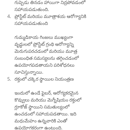
గుప్పెడు తినడం హాయిగా నిద్రపోవడంలో 
సహాయపడుతుంది.
ప్రోస్టేట్ మరియు మూత్రాశయ ఆరోగ్యానికి 
సహాయపడుతుంది
గుమ్మడికాయ గింజలు ముఖ్యంగా 
వృద్ధులలో ప్రోస్టేట్ గ్రంథి ఆరోగ్యాన్ని 
మెరుగుపరచడంలో మరియు మూత్ర 
సంబంధిత సమస్యలను తగ్గించడంలో 
ఉపయోగపడతాయని పరిశోధనలు 
సూచిస్తున్నాయి.
రక్తంలో చక్కెర స్థాయిల నియంత్రణ
ఇందులో ఉండే ఫైబర్, ఆరోగ్యకరమైన 
కొవ్వులు మరియు మెగ్నీషియం రక్తంలో 
గ్లూకోజ్ స్థాయిని సమతుల్యంలో 
ఉంచడంలో సహాయపడతాయి. ఇది 
మధుమేహం ఉన్నవారికి ఎంతో 
ఉపయోగకరంగా ఉంటుంది.