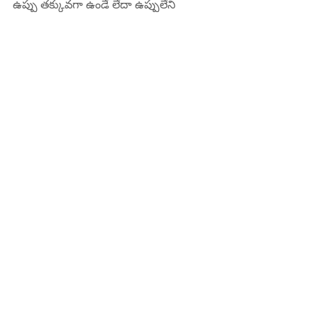
ఉప్పు తక్కువగా ఉండే లేదా ఉప్పులేని 
గింజలను ఎంచుకోవడం మంచిది. మీకు 
డయాబెటిస్, కిడ్నీ సమస్యలు లేదా ఇతర 
ఆరోగ్య సమస్యలు ఉంటే, గుమ్మడికాయ 
గింజలను ఆహారంలో చేర్చేముందు మీ వైద్యుని 
సలహా తీసుకోవాలి.
డాక్టర్ కరుటూరి సుబ్రహ్మణ్యం, MD, FRCP 
(లండన్), FACP (అమెరికా)
ఇంటర్నల్ మెడిసిన్ స్పెషలిస్ట్
కిఫి హాస్పిటల్ 
దానవాయి పేట
రాజమండ్రి 
ఫోన్ : 85000 23456
www.kifyhospital.com