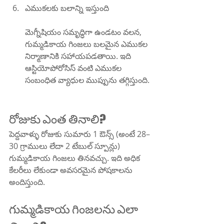
ఎముకలకు బలాన్ని ఇస్తుంది
మెగ్నీషియం సమృద్ధిగా ఉండటం వలన, 
గుమ్మడికాయ గింజలు బలమైన ఎముకల 
నిర్మాణానికి సహాయపడతాయి. ఇది 
ఆస్టియోపోరోసిస్ వంటి ఎముకల 
సంబంధిత వ్యాధుల ముప్పును తగ్గిస్తుంది.
రోజుకు ఎంత తినాలి?
పెద్దవాళ్ళు రోజుకు సుమారు 1 ఔన్స్ (అంటే 28–
30 గ్రాములు లేదా 2 టేబుల్ స్పూన్లు) 
గుమ్మడికాయ గింజలు తినవచ్చు. ఇది అధిక 
కేలరీలు లేకుండా అవసరమైన పోషకాలను 
అందిస్తుంది.
గుమ్మడికాయ గింజలను ఎలా 