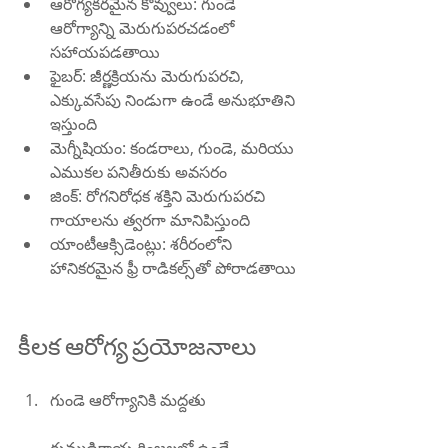
ఆరోగ్యకరమైన కొవ్వులు: గుండె 
ఆరోగ్యాన్ని మెరుగుపరచడంలో 
సహాయపడతాయి
ఫైబర్: జీర్ణక్రియను మెరుగుపరచి, 
ఎక్కువసేపు నిండుగా ఉండే అనుభూతిని 
ఇస్తుంది
మెగ్నీషియం: కండరాలు, గుండె, మరియు 
ఎముకల పనితీరుకు అవసరం
జింక్: రోగనిరోధక శక్తిని మెరుగుపరచి 
గాయాలను త్వరగా మానిపిస్తుంది
యాంటీఆక్సిడెంట్లు: శరీరంలోని 
హానికరమైన ఫ్రీ రాడికల్స్‌తో పోరాడతాయి
కీలక ఆరోగ్య ప్రయోజనాలు
గుండె ఆరోగ్యానికి మద్దతు