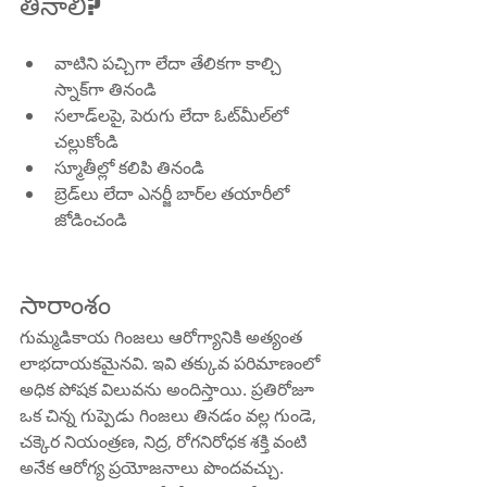
తినాలి?
వాటిని పచ్చిగా లేదా తేలికగా కాల్చి 
స్నాక్‌గా తినండి
సలాడ్‌లపై, పెరుగు లేదా ఓట్‌మీల్‌లో 
చల్లుకోండి
స్మూతీల్లో కలిపి తినండి
బ్రెడ్‌లు లేదా ఎనర్జీ బార్‌ల తయారీలో 
జోడించండి
సారాంశం
గుమ్మడికాయ గింజలు ఆరోగ్యానికి అత్యంత 
లాభదాయకమైనవి. ఇవి తక్కువ పరిమాణంలో 
అధిక పోషక విలువను అందిస్తాయి. ప్రతిరోజూ 
ఒక చిన్న గుప్పెడు గింజలు తినడం వల్ల గుండె, 
చక్కెర నియంత్రణ, నిద్ర, రోగనిరోధక శక్తి వంటి 
అనేక ఆరోగ్య ప్రయోజనాలు పొందవచ్చు. 