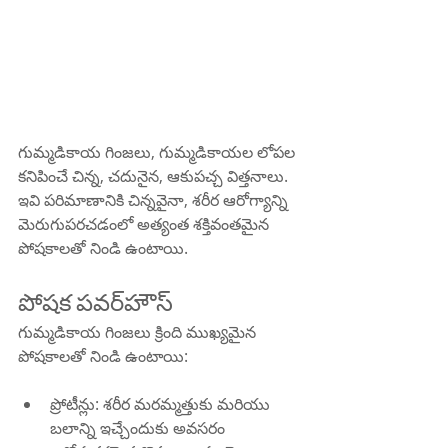
గుమ్మడికాయ గింజలు, గుమ్మడికాయల లోపల 
కనిపించే చిన్న, చదునైన, ఆకుపచ్చ విత్తనాలు. 
ఇవి పరిమాణానికి చిన్నవైనా, శరీర ఆరోగ్యాన్ని 
మెరుగుపరచడంలో అత్యంత శక్తివంతమైన 
పోషకాలతో నిండి ఉంటాయి.
పోషక పవర్‌హౌస్
గుమ్మడికాయ గింజలు క్రింది ముఖ్యమైన 
పోషకాలతో నిండి ఉంటాయి:
ప్రోటీన్లు: శరీర మరమ్మత్తుకు మరియు 
బలాన్ని ఇచ్చేందుకు అవసరం