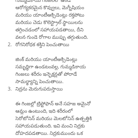
గుమ్మడికాయ గింజలలో ఉండే 
ఆరోగ్యకరమైన కొవ్వులు, మెగ్నీషియం 
మరియు యాంటీఆక్సిడెంట్లు రక్తపోటు 
మరియు చెడు కొలెస్ట్రాల్ స్థాయిలను 
తగ్గించడంలో సహాయపడతాయి, దీని 
వలన గుండె రోగాల ముప్పు తగ్గుతుంది.
రోగనిరోధక శక్తిని పెంచుతాయి
జింక్ మరియు యాంటీఆక్సిడెంట్లు 
సమృద్ధిగా ఉండటంవల్ల, గుమ్మడికాయ 
గింజలు శరీరం ఇన్ఫెక్షన్లతో పోరాడే 
సామర్థ్యాన్ని పెంచుతాయి.
నిద్రను మెరుగుపరుస్తాయి
ఈ గింజల్లో ట్రిప్టోఫాన్ అనే సహజ అమైనో 
ఆమ్లం ఉంటుంది, ఇది శరీరంలో 
సెరోటోనిన్ మరియు మెలటోనిన్ ఉత్పత్తికి 
సహాయపడుతుంది. ఇవి మంచి నిద్రకు 
దోహదపడతాయి. నిద్రకుముందు ఒక 