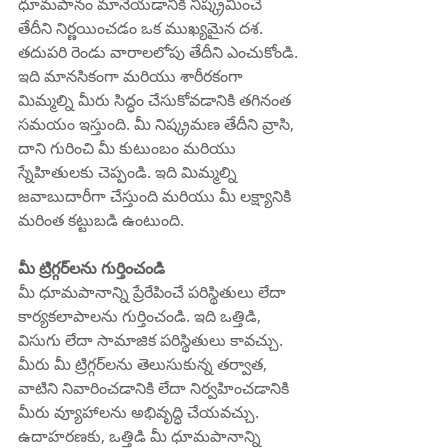
ధూమపానం మానేయడానికి నిష్క్రమించే 
తేదీని నిర్ణయించడం ఒక ముఖ్యమైన దశ. 
తదుపరి రెండు వారాలలోపు తేదీని ఎంచుకోండి. 
ఇది మానసికంగా మరియు శారీరకంగా 
మిమ్మల్ని మీరు సిద్ధం చేసుకోవడానికి తగినంత 
సమయం ఇస్తుంది. మీ నిష్క్రమణ తేదీని వ్రాసి, 
దాని గురించి మీ కుటుంబం మరియు 
స్నేహితులకు చెప్పండి. ఇది మిమ్మల్ని 
జవాబుదారీగా చేస్తుంది మరియు మీ లక్ష్యానికి 
మరింత కట్టుబడి ఉంటుంది.
మీ ట్రిగ్గర్‌లను గుర్తించండి
మీ ధూమపానాన్ని ప్రేరేపించే పరిస్థితులు లేదా 
కార్యకలాపాలను గుర్తించండి. ఇది ఒత్తిడి, 
విసుగు లేదా సామాజిక పరిస్థితులు కావచ్చు. 
మీరు మీ ట్రిగ్గర్‌లను తెలుసుకున్న తర్వాత, 
వాటిని నివారించడానికి లేదా నిర్వహించడానికి 
మీరు వ్యూహాలను అభివృద్ధి చేయవచ్చు. 
ఉదాహరణకు, ఒత్తిడి మీ ధూమపానాన్ని 