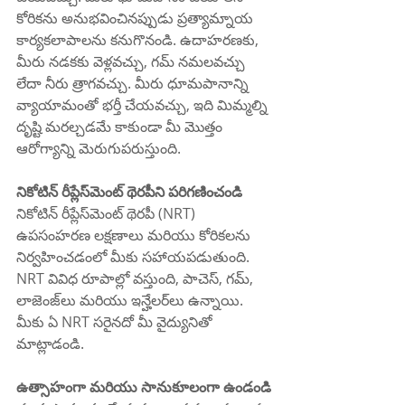
కోరికను అనుభవించినప్పుడు ప్రత్యామ్నాయ 
కార్యకలాపాలను కనుగొనండి. ఉదాహరణకు, 
మీరు నడకకు వెళ్లవచ్చు, గమ్ నమలవచ్చు 
లేదా నీరు త్రాగవచ్చు. మీరు ధూమపానాన్ని 
వ్యాయామంతో భర్తీ చేయవచ్చు, ఇది మిమ్మల్ని 
దృష్టి మరల్చడమే కాకుండా మీ మొత్తం 
ఆరోగ్యాన్ని మెరుగుపరుస్తుంది.
నికోటిన్ రీప్లేస్‌మెంట్ థెరపీని పరిగణించండి
నికోటిన్ రీప్లేస్‌మెంట్ థెరపీ (NRT) 
ఉపసంహరణ లక్షణాలు మరియు కోరికలను 
నిర్వహించడంలో మీకు సహాయపడుతుంది. 
NRT వివిధ రూపాల్లో వస్తుంది, పాచెస్, గమ్, 
లాజెంజ్‌లు మరియు ఇన్హేలర్‌లు ఉన్నాయి. 
మీకు ఏ NRT సరైనదో మీ వైద్యునితో 
మాట్లాడండి.
ఉత్సాహంగా మరియు సానుకూలంగా ఉండండి