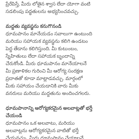
ప్రేరేపిస్తే, మీరు లోతైన శ్వాస లేదా యోగా వంటి 
సడలింపు పద్ధతులను అభ్యసించవచ్చు.
మద్దతు వ్యవస్థను కనుగొనండి
ధూమపానం మానేయడం సవాలుగా ఉంటుంది 
మరియు సహాయక వ్యవస్థను కలిగి ఉండటం 
పెద్ద తేడాను కలిగిస్తుంది. మీ కుటుంబం, 
స్నేహితులు లేదా సహాయక బృందాన్ని 
చేరుకోండి. మీరు ధూమపానం మానేయాలనే 
మీ ప్రణాళికల గురించి మీ ఆరోగ్య సంరక్షణ 
ప్రదాతతో కూడా మాట్లాడవచ్చు. మార్గంలో 
మీకు సహాయం చేయడానికి వారు మీకు 
వనరులు మరియు మద్దతును అందించగలరు.
ధూమపానాన్ని ఆరోగ్యకరమైన అలవాట్లతో భర్తీ 
చేయండి
ధూమపానం ఒక అలవాటు, మరియు 
అలవాట్లను ఆరోగ్యకరమైన వాటితో భర్తీ 
చేయవచ్చు. మీరు ధూమపానం చేయాలనే 