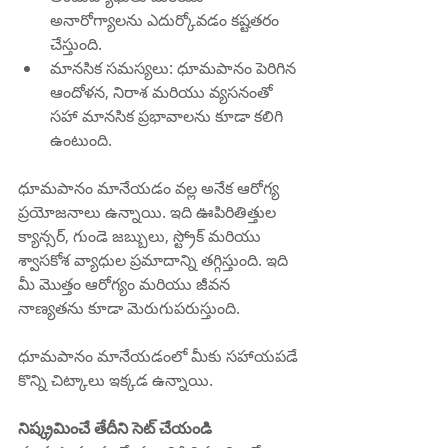
అనారోగ్యాలను ఎదుర్కోవడం కష్టతరం 
చేస్తుంది.
మానసిక సమస్యలు: ధూమపానం పెరిగిన 
ఆందోళన, నిరాశ మరియు వ్యసనంతో 
సహా మానసిక ప్రభావాలను కూడా కలిగి 
ఉంటుంది.
ధూమపానం మానేయడం వల్ల అనేక ఆరోగ్య 
ప్రయోజనాలు ఉన్నాయి. ఇది ఊపిరితిత్తుల 
క్యాన్సర్, గుండె జబ్బులు, స్ట్రోక్ మరియు 
శ్వాసకోశ వ్యాధుల ప్రమాదాన్ని తగ్గిస్తుంది. ఇది 
మీ మొత్తం ఆరోగ్యం మరియు జీవన 
నాణ్యతను కూడా మెరుగుపరుస్తుంది.
ధూమపానం మానేయడంలో మీకు సహాయపడే 
కొన్ని చిట్కాలు ఇక్కడ ఉన్నాయి.
నిష్క్రమించే తేదీని సెట్ చేయండి