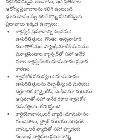
వ్యసనపరుడైన అలవాటు, ఇది ప్రతికూల 
ఆరోగ్య ప్రభావాలను కలిగి ఉంటుంది. 
ధూమపానం వల్ల కలిగే కొన్ని హానికరమైన 
ప్రభావాలు ఇక్కడ ఉన్నాయి:
క్యాన్సర్ ప్రమాదాన్ని పెంచడం: 
ఊపిరితిత్తులు, గొంతు, అన్నవాహిక, 
మూత్రాశయం, ప్యాంక్రియాటిక్ మరియు 
మూత్రపిండాల క్యాన్సర్‌తో సహా అనేక 
రకాల క్యాన్సర్‌లకు ధూమపానం ప్రధాన 
కారణం.
శ్వాసకోశ సమస్యలు: ధూమపానం 
ఊపిరితిత్తులను దెబ్బతీస్తుంది మరియు 
దీర్ఘకాలిక బ్రోన్కైటిస్, ఎంఫిసెమా మరియు 
ఆస్తమాతో సహా అనేక రకాల శ్వాసకోశ 
సమస్యలను కలిగిస్తుంది.
కార్డియోవాస్కులర్ వ్యాధి: ధూమపానం 
గుండెపోటు, స్ట్రోక్ మరియు పెరిఫెరల్ 
వాస్కులర్ వ్యాధితో సహా హృదయ 
సంబంధ వ్యాధుల ప్రమాదాన్ని 