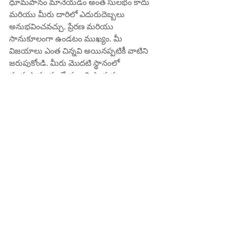
ధూమపానం మానేయడం అంత సులభం కాదు 
మరియు మీరు దారిలో ఎదురుదెబ్బలు 
అనుభవించవచ్చు. ప్రేరణ మరియు 
సానుకూలంగా ఉండటం ముఖ్యం. మీ 
విజయాలు ఎంత చిన్నవి అయినప్పటికీ వాటిని 
జరుపుకోండి. మీరు మొదటి స్థానంలో 
ధూమపానం మానేయాలని ఎందుకు 
నిర్ణయించుకున్నారో గుర్తుంచుకోండి మరియు 
బహుమతిపై మీ కన్ను ఉంచండి.
ధూమపానం మానేయడం అనేది నిబద్ధత 
మరియు కృషి అవసరమయ్యే ప్రయాణం. 
నిష్క్రమించే తేదీని సెట్ చేయండి, మీ 
ట్రిగ్గర్‌లను గుర్తించండి, సపోర్ట్ సిస్టమ్‌ను 
కనుగొనండి, ధూమపానాన్ని ఆరోగ్యకరమైన 
అలవాట్లతో భర్తీ చేయండి, NRTని 
పరిగణించండి మరియు ప్రేరణతో మరియు 
సానుకూలంగా ఉండండి. ధూమపానం 
మానేయడం అనేది మీ ఆరోగ్యం మరియు 