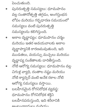
పెంచుతుంది.
పునరుత్పత్తి సమస్యలు: ధూమపానం 
వల్ల సంతానోత్పత్తి తగ్గడం, అంగస్తంభన 
లోపం మరియు గర్భధారణ సమయంలో 
సమస్యలు వంటి పునరుత్పత్తి 
సమస్యలను కలిగిస్తుంది.
అకాల వృద్ధాప్యం: ధూమపానం చర్మం 
మరియు ఇతర అవయవాలకు అకాల 
వృద్ధాప్యానికి కారణమవుతుంది, ఇది 
ముడతలు, వయస్సు మచ్చలు మరియు 
వృద్ధాప్య సంకేతాలకు దారితీస్తుంది.
నోటి ఆరోగ్య సమస్యలు: ధూమపానం వల్ల 
చిగుళ్ల వ్యాధి, దంతాల నష్టం మరియు 
నోటి క్యాన్సర్ వంటి అనేక రకాల నోటి 
ఆరోగ్య సమస్యలు వస్తాయి.
బలహీనమైన రోగనిరోధక వ్యవస్థ: 
ధూమపానం రోగనిరోధక శక్తిని 
బలహీనపరుస్తుంది, ఇది శరీరానికి 
అంటువ్యాధులు మరియు 