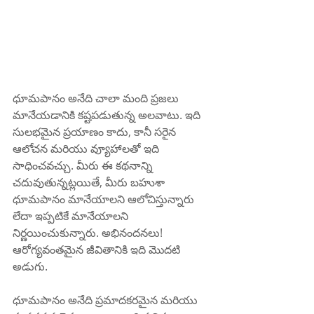
ధూమపానం అనేది చాలా మంది ప్రజలు 
మానేయడానికి కష్టపడుతున్న అలవాటు. ఇది 
సులభమైన ప్రయాణం కాదు, కానీ సరైన 
ఆలోచన మరియు వ్యూహాలతో ఇది 
సాధించవచ్చు. మీరు ఈ కథనాన్ని 
చదువుతున్నట్లయితే, మీరు బహుశా 
ధూమపానం మానేయాలని ఆలోచిస్తున్నారు 
లేదా ఇప్పటికే మానేయాలని 
నిర్ణయించుకున్నారు. అభినందనలు! 
ఆరోగ్యవంతమైన జీవితానికి ఇది మొదటి 
అడుగు.
ధూమపానం అనేది ప్రమాదకరమైన మరియు 