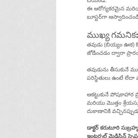
చేయండి.
ఈ ఆరోగ్యకరమైన మరియు 
బూస్టర్‌గా ఆస్వాదించండ
ముఖ్య గమనిక:
తవుడు (బియ్యం ఊక) కొ
జోడించడం ద్వారా ప్రార
తవుడును తీసుకునే ముందు
పరిస్థితులు ఉంటే లేద
ఆకట్టుకునే పోషకాహార 
మరియు మొత్తం శ్రేయస్స
డాక్టర్ కరుటూరి సుబ్ర
ఇంటర్నల్ మెడిసిన్ స్పెషలి