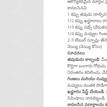
ఆరోగ్యకరమైన మార్గం! ప
కావలసినవి:
1 కప్పు తవుడు (కాల్చిన
1/2 కప్పు ఖర్జూరాలు 
1/3 కప్పు నట్స్ (వేరుశ
1/4 కప్పు నువ్వుల గింజ
2-3 టేబుల్ స్పూన్లు తే
నెయ్యి (నెయ్యి కోసం)
సూచనలు
:
తవుడును కాల్చండి
: మీడియం వేడ
కొద్దిగా బంగారు గోధుమ 
నిరంతరం కదిలించు. వేడి
గింజలు మరియు నువ్వుల
నువ్వులు ముతక పొడిగా
ఖర్జూరం పేస్ట్ చేయండి
:
కావలసిన పదార్ధాలను 