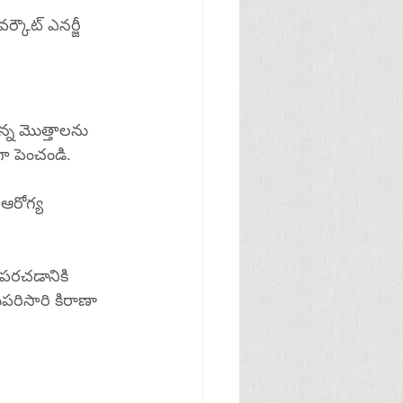
కౌట్ ఎనర్జీ 
్న మొత్తాలను 
గా పెంచండి.
 ఆరోగ్య 
ుపరచడానికి 
పరిసారి కిరాణా 