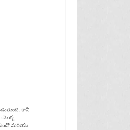
డుతుంది. కానీ 
 యొక్క 