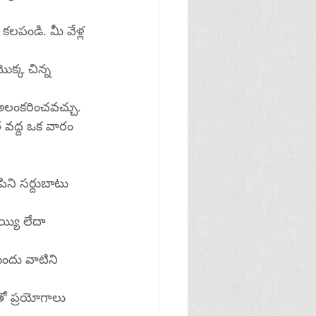
ా కలపండి. మీ వేళ్ల 
ొక్క చిన్న 
అలంకరించవచ్చు.
ిని సర్దుబాటు 
్యి లేదా 
ుందు వాటిని 