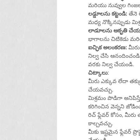
లడ్డూలను కట్టండి:
 తేనె
మధ్య నొక్కినప్పుడు మిశ
లాడూలను ఆకృతి చేయ
భాగాలను చిటికెడు మరియ
ఐచ్ఛిక అలంకరణ: 
మీరు
నిల్వ చేసి ఆనందించండి: బియ్యం
వరకు నిల్వ చేయండి.
చిట్కాలు
:
మీరు ఎక్కువ లేదా తక్కు
చేయవచ్చు.
మిశ్రమం పొడిగా అనిపిస
కరిగించిన వెన్నని జోడిం
రిచ్ ఫ్లేవర్ కోసం, మీ
కాల్చవచ్చు.
మీకు ఇష్టమైన ఫ్లేవర్ ప్రొఫైల్‌ను కనుగొనడానికి వివిధ గింజలు మరియు విత్తనాల కలయికలతో