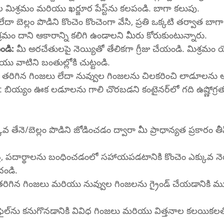
మరియు నువ్వుల గింజల మిశ్రమం మరియు ఖర్జూర పేస్ట్‌ను కలపండి. బాగా కలుపు.
 లేదా బెల్లం పొడిని కొంచెం కొంచెంగా వేసి, ప్రతి ఒక్కటి తర్వాత బాగ
్రమం దాని ఆకారాన్ని కలిగి ఉండాలని మీరు కోరుకుంటున్నారు.
ండి:
 మీ అరచేతులపై నెయ్యితో తేలికగా గ్రీజు చేయండి. మిశ్రమం య
ు వాటిని బంతుల్లోకి చుట్టండి.
 తరిగిన గింజలు లేదా నువ్వుల గింజలను చిలకరించి లాడూలను 
 ఊక లడూలను గాలి చొరబడని కంటైనర్‌లో గది ఉష్ణోగ్రత వద్ద ఒక వారం 
వ తేనె/బెల్లం పొడిని జోడించడం ద్వారా మీ ప్రాధాన్యత ప్రకారం తీప
్తే, పదార్థాలను బంధించడంలో సహాయపడటానికి కొంచెం ఎక్కువ నెయ
చండి.
రు తరిగిన గింజలు మరియు నువ్వుల గింజలను గ్రైండ్ చేయడానికి మ
 ప్రయోగాలు 