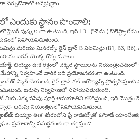
చేర్చుకోవాలో అన్వేషిద్దాం.
తవుడు మీ ప్లేట్‌లో ఎందుకు స్థానం పొందాలి:
ఫైబర్ పుష్కలంగా ఉంటుంది, ఇది LDL ("చెడు") కొలెస్ట్రాల్‌ను తగ్గించి మీ 
ఉంచడంలో సహాయపడుతుంది.
ిటమిన్లు మరియు మినరల్స్: రైస్ బ్రాన్ B విటమిన్లు (B1, B3, B6),
్ మరియు ఐరన్ యొక్క గొప్ప మూలం.
యాక్ట్
: బియ్యం ఊక రక్తంలో చక్కెర స్థాయిలను నియంత్రించడంలో
ాన్ని నిర్వహించే వారికి ఇది ప్రయోజనకరంగా ఉంటుంది.
్రోత్సహిస్తుంది మరియు మిమ్మల్ని 
 ఉంచుతుంది, బరువు నిర్వహణలో సహాయపడుతుంది.
ట్ మీకు ఎక్కువసేపు పూర్తి అనుభూతిని కలిగిస్తుంది, ఇది మొత్తం క
 ద్వారా బరువు నియంత్రణలో సహాయపడుతుంది.
ంటేజ్:
 బియ్యం ఊక శరీరంలోని ఫ్రీ రాడికల్స్‌తో పోరాడే యాంటీఆక్సిడెంట్లను కలిగి 
ాధుల ప్రమాదాన్ని సమర్థవంతంగా తగ్గిస్తుంది.