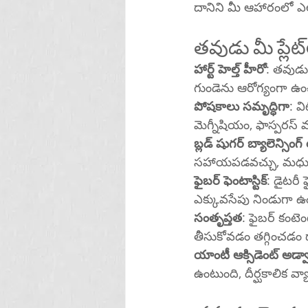
దానిని మీ ఆహారంలో ఎలా 
హార్ట్ హెల్త్ హీరో
: తవుడులో 
గుండెను ఆరోగ్యంగా 
పోషకాలు సమృద్ధిగా
: వ
మెగ్నీషియం, ఫాస్పరస
బ్లడ్ షుగర్ బ్యాలెన్సింగ్ 
సహాయపడవచ్చు, మధుమేహ
ఫైబర్ ఫెంటాస్టిక్
: డైటరీ ఫైబర్‌తో ప్యాక్ చేయబడి, రైస్ బ్రాన్ గట్ ఆరోగ్యాన్ని ప
ఎక్కువసేపు నిండుగా
సంతృప్తత
: ఫైబర్ కంటెం
తీసుకోవడం తగ్గించడం
యాంటీ ఆక్సిడెంట్ అడ్వా
ఉంటుంది, దీర్ఘకాలిక వ్య