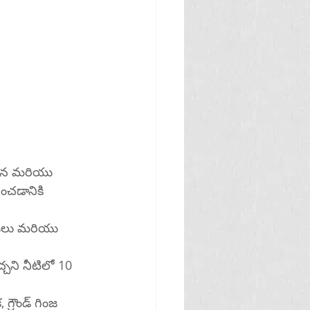
ించడానికి 
చ్చని నీటిలో 10 
గ్రౌండ్ గింజ 