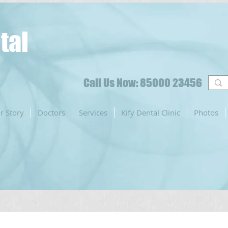
tal
Call Us Now: 85000 23456
r Story
Doctors
Services
Kify Dental Clinic
Photos