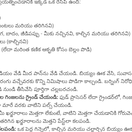
్రయత్నించడానికి ఇక్కడ ఒక రెసిపీ ఉంది:
)
(గుంటలు మరియు తరిగినవి)
ెనగ, బాదం, జీడిపప్పు - మీకు నచ్చినవి, కాల్చిన మరియు తరిగినవి)
లు (కాల్చినవి)
నె (లేదా మరింత కణిక ఆకృతి కోసం బెల్లం పొడి)
ి మీద పాన్‌ను వేడి చేయండి. బియ్యం ఊక వేసి, సువాసన మరియు 
రంగు వచ్చేవరకు కొన్ని నిమిషాలు పొడిగా కాల్చండి. బర్నింగ్ నిరోధ
 నుండి తీసివేసి పూర్తిగా చల్లబరచండి.
 గింజలను గ్రైండ్ చేయండి:
 ఫుడ్ ప్రాసెసర్ లేదా గ్రైండర్‌లో, గింజలు మరియు 
 మారే వరకు వాటిని పల్స్ చేయండి.
 మీ ఖర్జూరాలు మెత్తగా లేకుంటే, వాటిని మెత్తగా చేయడానికి గోరువె
నిమిషాలు నానబెట్టండి. తరిగిన ఖర్జూరాలను మెత్తని పేస్ట్‌లా కలపండి.
కలపండి:
 ఒక పెద్ద గిన్నెలో, కాల్చిన మరియు చల్లార్చిన బియ్యం ఊక, 