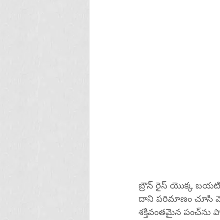
బ్రౌన్ రైస్ యొక్క బయట
దాని పరిమాణం చూసి మ
శక్తివంతమైన పంచ్‌ను ప్యాక్ చేస్తుంది. తవుడు (బియ్యం ఊక) మీ శ్రేయస్సును ఎలా పెంచుతుందో మరియు 