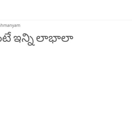
brahmanyam
టే ఇన్ని లాభాలా