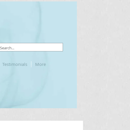
Testimonials
More