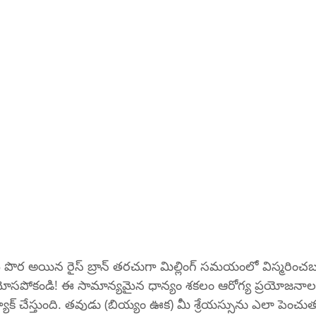
ి పొర అయిన రైస్ బ్రాన్ తరచుగా మిల్లింగ్ సమయంలో విస్మరించబ
ోసపోకండి! ఈ సామాన్యమైన ధాన్యం శకలం ఆరోగ్య ప్రయోజనాల