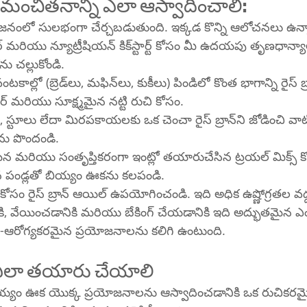
మంచితనాన్ని ఎలా ఆస్వాదించాలి:
ోజనంలో సులభంగా చేర్చబడుతుంది. ఇక్కడ కొన్ని ఆలోచనలు ఉన్
్యూట్రీషియన్ కిక్‌స్టార్ట్ కోసం మీ ఉదయపు తృణధాన్యాలు, పెరుగు లేదా 
 ఊకను చల్లుకోండి.
కుకీలు) పిండిలో కొంత భాగాన్ని రైస్ బ్రాన్‌తో భర్తీ 
్ మరియు సూక్ష్మమైన నట్టి రుచి కోసం.
ను పొందండి.
ైన మరియు సంతృప్తికరంగా ఇంట్లో తయారుచేసిన ట్రయల్ మిక్స్ క
 పండ్లతో బియ్యం ఊకను కలపండి.
కోసం రైస్ బ్రాన్ ఆయిల్ ఉపయోగించండి. ఇది అధిక ఉష్ణోగ్రతల వద్ద 
ి, వేయించడానికి మరియు బేకింగ్ చేయడానికి ఇది అద్భుతమైన ఎ
ె-ఆరోగ్యకరమైన ప్రయోజనాలను కలిగి ఉంటుంది.
లా తయారు చేయాలి
య్యం ఊక యొక్క ప్రయోజనాలను ఆస్వాదించడానికి ఒక రుచికర