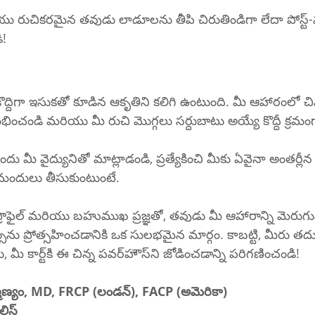
రుచికరమైన తవుడు లాడూలను తీపి చిరుతిండిగా లేదా పోస్ట్-వర్
ి!
ద్దిగా ఇసుకతో కూడిన ఆకృతిని కలిగి ఉంటుంది. మీ ఆహారంలో చిన
ంభించండి మరియు మీ రుచి మొగ్గలు సర్దుబాటు అయ్యే కొద్దీ క్రమం
 మీ వైద్యునితో మాట్లాడండి, ప్రత్యేకించి మీకు ఏవైనా అంతర్లీన
ా మందులు తీసుకుంటుంటే.
ప్రొఫైల్ మరియు బహుముఖ ప్రజ్ఞతో, తవుడు మీ ఆహారాన్ని మెరుగ
ును ప్రోత్సహించడానికి ఒక సులభమైన మార్గం. కాబట్టి, మీరు తదు
దుకాణానికి వచ్చినప్పుడు, మీ కార్ట్‌కి ఈ చిన్న పవర్‌హౌస్‌ని జోడించడాన్ని పరిగణించండి!
హ్మణ్యం, MD, FRCP (లండన్), FACP (అమెరికా)
స్ట్