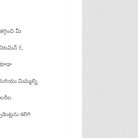
 విటమిన్ E, 
 కూడా 
ేలరీల 