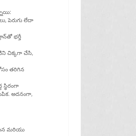
నాయి:
ోసం తరిగిన 
స్థిరంగా 
ంపిక. అదనంగా, 
మైన మరియు 