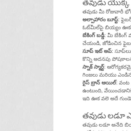
తవుడు యొక్క 
తవుడు మీ రోజువారీ భ
అల్పాహారం బూస్ట్
: ఫైబర్ మరియు న
ఓట్‌మీల్‌పై బియ్యం
బేకింగ్ బడ్డీ
: మీ బేకింగ్ వంటకాల్లో (బ్రెడ్‌లు, మఫిన్‌లు, 
చేయండి, జోడించిన ఫైబర
సూప్ ఇట్ అప్
: సూప్‌లు, స్టూలు లేదా మిరపకాయలకు ఒక చెంచా రైస్ బ్రాన్‌ని జోడించి వాటిని చిక్కగా చేసి, 
కొన్ని అదనపు పోషకాల
స్నాక్ స్మార్ట్
: ఆరోగ్యకరమ
గింజలు మరియు ఎండిన
రైస్ బ్రాన్ ఆయిల్
: వంట 
ఉంటుంది, వేయించడానిక
ఇది ఊక వలె అదే గుండ
తవుడు లడూ ఎ
తవుడు లడూ అనేది బి