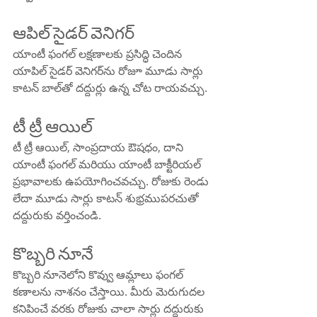
ఆపిల్ సైడర్ వెనిగర్
యాంటీ ఫంగల్ లక్షణాలకు ప్రసిద్ధి చెందిన 
యాపిల్ సైడర్ వెనిగర్‌ను రోజూ మూడు సార్లు 
కాటన్ బాల్‌తో దద్దుర్లు ఉన్న చోట రాయవచ్చు.
టీ ట్రీ ఆయిల్
టీ ట్రీ ఆయిల్, సాంప్రదాయ ఔషధం, దాని 
యాంటీ ఫంగల్ మరియు యాంటీ బాక్టీరియల్ 
ప్రభావాలకు ఉపయోగించవచ్చు. రోజుకు రెండు 
లేదా మూడు సార్లు కాటన్ శుభ్రముపరచుతో 
దద్దురుకు వర్తించండి.
కొబ్బరి నూనే
కొబ్బరి నూనెలోని కొవ్వు ఆమ్లాలు ఫంగల్ 
కణాలను నాశనం చేస్తాయి. మీరు మెరుగుదల 
కనిపించే వరకు రోజుకు చాలా సార్లు దద్దురుకు 