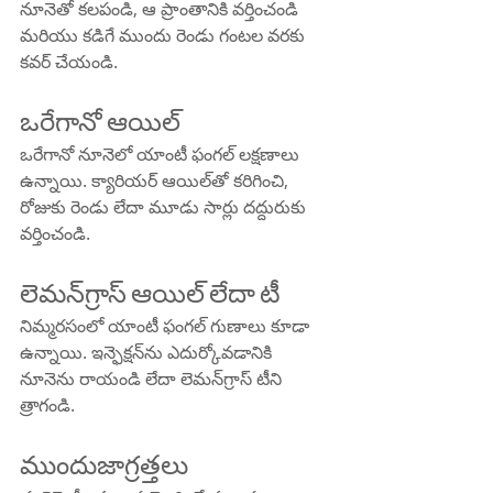
నూనెతో కలపండి, ఆ ప్రాంతానికి వర్తించండి 
మరియు కడిగే ముందు రెండు గంటల వరకు 
కవర్ చేయండి.
ఒరేగానో ఆయిల్
ఒరేగానో నూనెలో యాంటీ ఫంగల్ లక్షణాలు 
ఉన్నాయి. క్యారియర్ ఆయిల్‌తో కరిగించి, 
రోజుకు రెండు లేదా మూడు సార్లు దద్దురుకు 
వర్తించండి.
లెమన్‌గ్రాస్ ఆయిల్ లేదా టీ
నిమ్మరసంలో యాంటీ ఫంగల్ గుణాలు కూడా 
ఉన్నాయి. ఇన్ఫెక్షన్‌ను ఎదుర్కోవడానికి 
నూనెను రాయండి లేదా లెమన్‌గ్రాస్ టీని 
త్రాగండి.
ముందుజాగ్రత్తలు