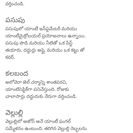
వర్తించండి.
పసుపు
పసుపులో యాంటీ ఇన్‌ఫ్లమేటరీ మరియు 
యాంటీమైక్రోబయల్ ప్రయోజనాలు ఉన్నాయి. 
పసుపు పొడి మరియు నీటితో ఒక పేస్ట్ 
తయారు, దద్దుర్లు అప్లై, మరియు ఒక కట్టు తో 
కవర్.
కలబంద
అలోవెరా జెల్ చర్మాన్ని శాంతపరచి, 
యాంటిసెప్టిక్‌గా పనిచేస్తుంది. రోజుకు 
చాలాసార్లు దద్దురుకు నేరుగా వర్తించండి.
వెల్లుల్లి
వెల్లుల్లిలో అజోన్ అనే యాంటీ ఫంగల్ 
సమ్మేళనం ఉంటుంది. తరిగిన వెల్లుల్లి రెబ్బలను 