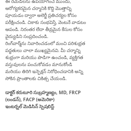
ఈ రెమెడీలను ఉపయోగించే ముందు, 
ఆరోగ్యకరమైన చర్మానికి కొద్ది మొత్తాన్ని 
పూయడం ద్వారా అలెర్జీ ప్రతిచర్యల కోసం 
పరీక్షించండి. చికాకు సంభవిస్తే, వెంటనే వాడటం 
ఆపండి. నిరంతర లేదా తీవ్రమైన కేసుల కోసం 
వైద్యుడిని సంప్రదించండి.
రింగ్‌వార్మ్‌ను నివారించడంలో మంచి పరిశుభ్రత 
పద్ధతులు చాలా ముఖ్యమైనవి. మీ చర్మాన్ని 
శుభ్రంగా మరియు పొడిగా ఉంచండి, వ్యక్తిగత 
వస్తువులను పంచుకోవడం మానుకోండి 
మరియు తిరిగి ఇన్ఫెక్షన్ నిరోధించడానికి అన్ని 
సోకిన ప్రాంతాలకు చికిత్స చేయండి.
డాక్టర్ కరుటూరి సుబ్రహ్మణ్యం, MD, FRCP 
(లండన్), FACP (అమెరికా)
ఇంటర్నల్ మెడిసిన్ స్పెషలిస్ట్
కిఫి హాస్పిటల్ 
దానవాయి పేట