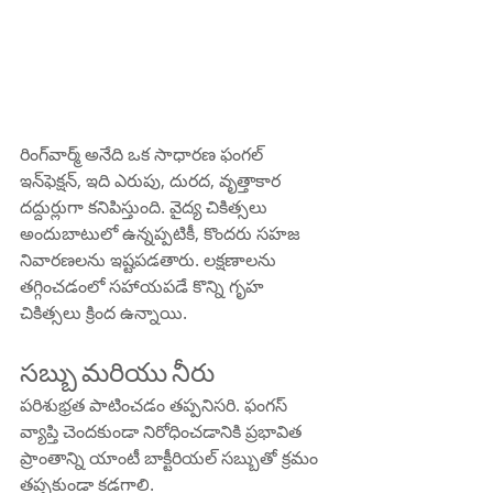
రింగ్‌వార్మ్ అనేది ఒక సాధారణ ఫంగల్ 
ఇన్‌ఫెక్షన్, ఇది ఎరుపు, దురద, వృత్తాకార 
దద్దుర్లుగా కనిపిస్తుంది. వైద్య చికిత్సలు 
అందుబాటులో ఉన్నప్పటికీ, కొందరు సహజ 
నివారణలను ఇష్టపడతారు. లక్షణాలను 
తగ్గించడంలో సహాయపడే కొన్ని గృహ 
చికిత్సలు క్రింద ఉన్నాయి.
సబ్బు మరియు నీరు
పరిశుభ్రత పాటించడం తప్పనిసరి. ఫంగస్ 
వ్యాప్తి చెందకుండా నిరోధించడానికి ప్రభావిత 
ప్రాంతాన్ని యాంటీ బాక్టీరియల్ సబ్బుతో క్రమం 
తప్పకుండా కడగాలి.