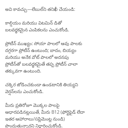
అవి కావచ్చు—లేబుల్‌ని తనిఖీ చేయండి:
కాల్షియం మరియు విటమిన్ డితో 
బలవర్థకమైన ఎంపికలను ఎంచుకోండి.
ప్రోటీన్ ముఖ్యం: సోయా పాలలో ఆవు పాలకు 
దగ్గరగా ప్రోటీన్ ఉంటుంది; బాదం, బియ్యం 
మరియు అనేక వోట్ పాలలో అదనపు 
ప్రోటీన్‌తో బలవర్థకమైతే తప్ప ప్రోటీన్ చాలా 
తక్కువగా ఉంటుంది.
చక్కెర జోడించకుండా ఉండటానికి తియ్యని 
వెర్షన్‌లను ఎంచుకోండి.
మీరు ప్రతిరోజూ మొక్కల పాలపై 
ఆధారపడినట్లయితే, మీరు B12 (ఫోర్టిఫైడ్ లేదా 
ఇతర ఆహారాలు/సప్లిమెంట్ల నుండి) 
పొందుతున్నారని నిర్ధారించుకోండి.