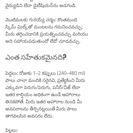
వైద్యుడిని లేదా డైటీషియన్‌ను అడగండి.
మొటిమలకు గురయ్యే చర్మం: కొంతమంది 
స్కిమ్ మిల్క్‌తో మంటలను గమనించవచ్చు; 
మీరు తగ్గించడానికి ప్రయత్నించవచ్చు మరియు 
అది సహాయపడుతుందో లేదో చూడవచ్చు.
ఎంత సహేతుకమైనది?
పెద్దలు: రోజుకు 1–2 కప్పులు (240–480 ml) 
పాలు చాలా మందికి సరైనవి, ప్రత్యేకించి మీరు 
ఎక్కువగా పెరుగు/పెరుగు, పనీర్/చీజ్ లేదా 
ఇతర కాల్షియం అధికంగా ఉండే ఆహారాలు 
తినకపోతే. మీరు ఇతర ఆహారాల నుండి మీ 
అవసరాలను తీర్చినట్లయితే మీరు పాలు 
తాగవలసిన అవసరం లేదు.
పిల్లలు: