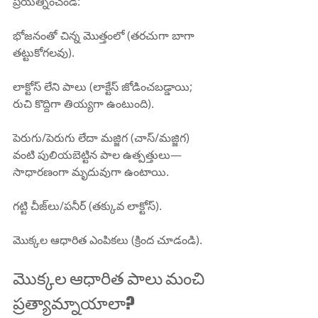
ప్రయత్నించండి:
భోజనంతో చిన్న మొత్తంలో (తరచుగా బాగా 
తట్టుకోగలవు).
లాక్టోస్ లేని పాలు (లాక్టేస్ జోడించబడ్డాయి; 
రుచి కొద్దిగా తియ్యగా ఉంటుంది).
పెరుగు/పెరుగు లేదా మజ్జిగ (చాస్/మజ్జిగ) 
వంటి పులియబెట్టిన పాల ఉత్పత్తులు—
సాధారణంగా మృదువుగా ఉంటాయి.
గట్టి చీజ్‌లు/పనీర్ (తక్కువ లాక్టోస్).
మొక్కల ఆధారిత ఎంపికలు (క్రింద చూడండి).
మొక్కల ఆధారిత పాలు మంచి 
ప్రత్యామ్నాయాలా?