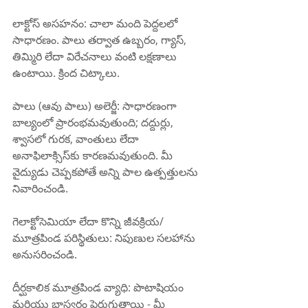
లాక్టోస్ అసహనం: చాలా మంది పెద్దలలో 
సాధారణం. పాలు తర్వాత ఉబ్బరం, గ్యాస్, 
తిమ్మిరి లేదా విరేచనాలు వంటి లక్షణాలు 
ఉంటాయి. క్రింద చిట్కాలు.
పాలు (ఆవు పాలు) అలెర్జీ: సాధారణంగా 
బాల్యంలో ప్రారంభమవుతుంది; దద్దుర్లు, 
శ్వాసలో గురక, వాంతులు లేదా 
అనాఫిలాక్సిస్‌కు కారణమవుతుంది. మీ 
వైద్యుడు చెప్పకపోతే అన్ని పాల ఉత్పత్తులను 
నివారించండి.
గెలాక్టోసెమియా లేదా కొన్ని జీవక్రియ/
మూత్రపిండ పరిస్థితులు: నిపుణుల సలహాను 
అనుసరించండి.
దీర్ఘకాలిక మూత్రపిండ వ్యాధి: పొటాషియం 
మరియు భాస్వరం పెరుగుతాయి - మీ 