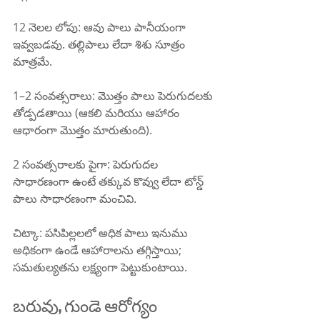
12 నెలల లోపు: ఆవు పాలు పానీయంగా 
ఇవ్వబడవు. తల్లిపాలు లేదా శిశు సూత్రం 
మాత్రమే.
1–2 సంవత్సరాలు: మొత్తం పాలు పెరుగుదలకు 
తోడ్పడతాయి (ఆకలి మరియు ఆహారం 
ఆధారంగా మొత్తం మారుతుంది).
2 సంవత్సరాలకు పైగా: పెరుగుదల 
సాధారణంగా ఉంటే తక్కువ కొవ్వు లేదా టోన్డ్ 
పాలు సాధారణంగా మంచివి.
చిట్కా: పసిపిల్లలలో అధిక పాలు ఇనుము 
అధికంగా ఉండే ఆహారాలను తగ్గిస్తాయి; 
సమతుల్యతను లక్ష్యంగా పెట్టుకుంటాయి.
బరువు, గుండె ఆరోగ్యం 