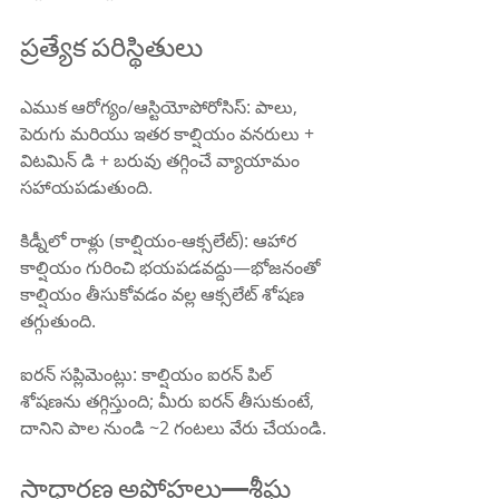
ప్రత్యేక పరిస్థితులు
ఎముక ఆరోగ్యం/ఆస్టియోపోరోసిస్: పాలు, 
పెరుగు మరియు ఇతర కాల్షియం వనరులు + 
విటమిన్ డి + బరువు తగ్గించే వ్యాయామం 
సహాయపడుతుంది.
కిడ్నీలో రాళ్లు (కాల్షియం-ఆక్సలేట్): ఆహార 
కాల్షియం గురించి భయపడవద్దు—భోజనంతో 
కాల్షియం తీసుకోవడం వల్ల ఆక్సలేట్ శోషణ 
తగ్గుతుంది.
ఐరన్ సప్లిమెంట్లు: కాల్షియం ఐరన్ పిల్ 
శోషణను తగ్గిస్తుంది; మీరు ఐరన్ తీసుకుంటే, 
దానిని పాల నుండి ~2 గంటలు వేరు చేయండి.
సాధారణ అపోహలు—శీఘ్ర 