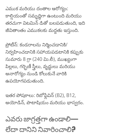
ఎముక మరియు దంతాల ఆరోగ్యం: 
కాల్షియంతో సమృద్ధిగా ఉంటుంది మరియు 
తరచుగా విటమిన్ డితో బలపడుతుంది, ఇది 
జీవితాంతం ఎముకలకు మద్దతు ఇస్తుంది.
ప్రోటీన్: కండరాలను నిర్మించడానికి/
నిర్వహించడానికి సహాయపడటానికి కప్పుకు 
సుమారు 8 గ్రా (240 మి.లీ), ముఖ్యంగా 
పిల్లలు, గర్భిణీ స్త్రీలు, వృద్ధులు మరియు 
అనారోగ్యం నుండి కోలుకునే వారికి 
ఉపయోగపడుతుంది.
ఇతర పోషకాలు: రిబోఫ్లేవిన్ (B2), B12, 
అయోడిన్, పొటాషియం మరియు భాస్వరం.
ఎవరు జాగ్రత్తగా ఉండాలి—
లేదా దానిని నివారించాలి?