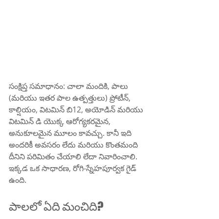
సంక్షిప్త సమాధానం: చాలా మందికి, పాలు 
(మరియు ఇతర పాల ఉత్పత్తులు) ప్రోటీన్, 
కాల్షియం, విటమిన్ బి12, అయోడిన్ మరియు 
విటమిన్ డి యొక్క ఆరోగ్యకరమైన, 
అనుకూలమైన మూలం కావచ్చు. కానీ ఇది 
అందరికీ అవసరం లేదు మరియు కొంతమంది 
దీనిని పరిమితం చేయాలి లేదా నివారించాలి. 
ఇక్కడ ఒక సాధారణ, రోగి-స్నేహపూర్వక గైడ్ 
ఉంది.
పాలలో ఏది మంచిది?