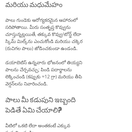
మరియు మధుమేహం
పాలు గుండెకు ఆరోగ్యకరమైన ఆహారంలో 
సరిపోతాయి. మీరు సంతృప్త కొవ్వును 
చూస్తున్నట్లయితే, తక్కువ కొవ్వు/టోన్డ్ లేదా 
స్కిమ్ మిల్క్‌ను ఎంచుకోండి మరియు చక్కెర 
(రుచిగల పాలు) జోడించకుండా ఉండండి.
డయాబెటిస్ ఉన్నవారు భోజనంలో తియ్యని 
పాలను చేర్చవచ్చు; పిండి పదార్థాలను 
లెక్కించండి (కప్పుకు ≈12 గ్రా) మరియు తీపి 
వెర్షన్‌లను నివారించండి.
పాలు మీ కడుపుని ఇబ్బంది 
పెడితే ఏమి చేయాలి?
వీటిలో ఒకటి లేదా అంతకంటే ఎక్కువ 