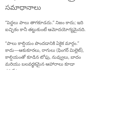
సమాధానాలు
“పెద్దలు పాలు తాగకూడదు.” నిజం కాదు; ఇది 
ఐచ్ఛికం కానీ తట్టుకుంటే ఆమోదయోగ్యమైనది.
“పాలు కాల్షియం పొందడానికి ఏకైక మార్గం.” 
కాదు—ఆకుకూరలు, రాగులు (ఫింగర్ మిల్లెట్), 
కాల్షియంతో కూడిన టోఫు, నువ్వులు, బాదం 
మరియు బలవర్థకమైన ఆహారాలు కూడా 
పనిచేస్తాయి.
“A2 పాలు అసహనాన్ని నయం చేస్తాయి.” 
ఆధారాలు మిశ్రమంగా ఉన్నాయి. కొన్ని బాగా 
అనిపిస్తాయి; మరికొన్ని అలా చేయవు. లాక్టోస్ 
లేని లేదా పులియబెట్టిన పాల ఉత్పత్తులు 
అసహనానికి మరింత నమ్మదగినవి.
ఎలా నిర్ణయించుకోవాలి