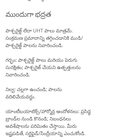
ముందుగా భద్రత
పాశ్చరైజ్డ్ లేదా UHT పాలు మాత్రమే. 
సంక్రమణ ప్రమాదాన్ని తగ్గించడానికి ముడి/
పాశ్చరైజ్డ్ పాలను నివారించండి.
గర్భం: పాశ్చరైజ్డ్ పాలు మరియు పెరుగు 
సురక్షితం; పాశ్చరైజ్ చేయని ఉత్పత్తులను 
నివారించండి.
నిల్వ: చల్లగా ఉంచండి; పాలను 
వదిలివేయవద్దు.
యాంటీబయాటిక్స్/హార్మోన్ల ఆందోళనలు: ప్రసిద్ధ 
బ్రాండ్‌ల నుండి కొనండి; నిబంధనలు 
అవశేషాలను పరిమితం చేస్తాయి. మీరు 
ఇష్టపడితే, సర్టిఫైడ్/సేంద్రీయాన్ని ఎంచుకోండి.