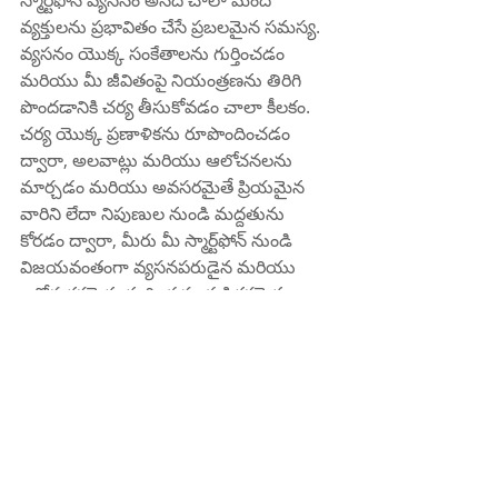
స్మార్ట్‌ఫోన్ వ్యసనం అనేది చాలా మంది 
వ్యక్తులను ప్రభావితం చేసే ప్రబలమైన సమస్య. 
వ్యసనం యొక్క సంకేతాలను గుర్తించడం 
మరియు మీ జీవితంపై నియంత్రణను తిరిగి 
పొందడానికి చర్య తీసుకోవడం చాలా కీలకం. 
చర్య యొక్క ప్రణాళికను రూపొందించడం 
ద్వారా, అలవాట్లు మరియు ఆలోచనలను 
మార్చడం మరియు అవసరమైతే ప్రియమైన 
వారిని లేదా నిపుణుల నుండి మద్దతును 
కోరడం ద్వారా, మీరు మీ స్మార్ట్‌ఫోన్ నుండి 
విజయవంతంగా వ్యసనపరుడైన మరియు 
ఆరోగ్యకరమైన, మరింత సంతృప్తికరమైన 
జీవితాన్ని అనుభవించవచ్చు.
డాక్టర్ కరుటూరి సుబ్రహ్మణ్యం, MD, FRCP 
(లండన్), FACP (అమెరికా)
ఇంటర్నల్ మెడిసిన్ స్పెషలిస్ట్ 
కిఫి హాస్పిటల్ 