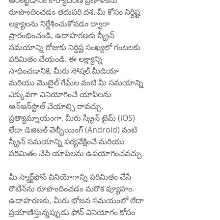
అరికట్టడానికి కార్యాచరణ ప్రణాళికను 
రూపొందించడం తదుపరి దశ. మీ కోసం నిర్దిష్ట 
లక్ష్యాలను నిర్దేశించుకోవడం ద్వారా 
ప్రారంభించండి, ఉదాహరణకు స్క్రీన్ 
సమయాన్ని రోజుకు నిర్దిష్ట సంఖ్యలో గంటలకు 
పరిమితం చేయండి. ఈ లక్ష్యాన్ని 
సాధించడానికి, మీరు సోషల్ మీడియా 
మరియు మొబైల్ గేమ్‌ల వంటి మీ సమయాన్ని 
ఎక్కువగా వినియోగించే యాప్‌లను 
అన్‌ఇన్‌స్టాల్ చేయాల్సి రావచ్చు. 
ప్రత్యామ్నాయంగా, మీరు స్క్రీన్ టైమ్ (iOS) 
లేదా డిజిటల్ వెల్బీయింగ్ (Android) వంటి 
స్క్రీన్ సమయాన్ని పర్యవేక్షించే మరియు 
పరిమితం చేసే యాప్‌లను ఉపయోగించవచ్చు.
మీ స్మార్ట్‌ఫోన్ వినియోగాన్ని పరిమితం చేసే 
రొటీన్‌ను రూపొందించడం మరొక వ్యూహం. 
ఉదాహరణకు, మీరు భోజన సమయంలో లేదా 
ప్రయాణిస్తున్నప్పుడు ఫోన్ వినియోగం కోసం 