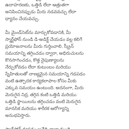
ఉదాహరణకు, ఒత్తిడి లేదా ఆత్రుతగా 
అనిపించినప్పుడు మీరు నడవవచ్చు లేదా 
ధ్యానం చేయవచ్చు.
మీ మైండ్‌సెట్‌ను మార్చుకోవడానికి, మీ 
స్మార్ట్‌ఫోన్ నుండి డి-అడిక్ట్ చేయడం వల్ల కలిగే 
ప్రయోజనాలను మీరు గుర్తించాలి. స్క్రీన్ 
సమయాన్ని తగ్గించడం ద్వారా, అభిరుచులను 
కొనసాగించడం, కొత్త నైపుణ్యాలను 
నేర్చుకోవడం లేదా కుటుంబం మరియు 
స్నేహితులతో నాణ్యమైన సమయాన్ని గడపడం 
వంటి ఉత్పాదక కార్యకలాపాల కోసం మీకు 
ఎక్కువ సమయం ఉంటుంది. అదనంగా, మీరు 
మెరుగైన నిద్ర, తగ్గిన కంటి ఒత్తిడి మరియు 
ఒత్తిడి స్థాయిలను తగ్గించడం వంటి మెరుగైన 
మానసిక మరియు శారీరక ఆరోగ్యాన్ని 
అనుభవిస్తారు.