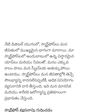
నేటి డిజిటల్ యుగంలో, స్మార్ట్‌ఫోన్‌లు మన 
జీవితంలో ముఖ్యమైన భాగంగా మారాయి. మా 
స్మార్ట్‌ఫోన్‌లలో అందుబాటులో ఉన్న విస్తారమైన 
యాప్‌లు మరియు సేవలతో, మనం ఎక్కువ 
కాలం పాటు మన స్క్రీన్‌లకు అతుక్కుపోయి 
ఉంటాము. స్మార్ట్‌ఫోన్‌లు మన జీవితాల్లోకి తెచ్చే 
సౌలభ్యాన్ని కాదనలేనప్పటికీ, అధిక వినియోగం 
వ్యసనానికి దారి తీస్తుంది, ఇది మన మానసిక 
మరియు శారీరక ఆరోగ్యాన్ని ప్రతికూలంగా 
ప్రభావితం చేస్తుంది. 
స్మార్ట్‌ఫోన్ వ్యసనాన్ని గుర్తించడం