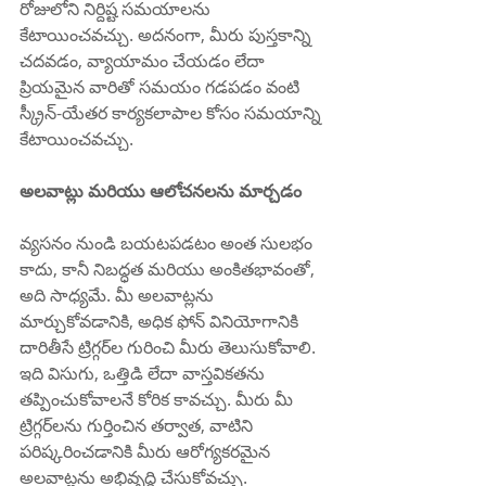
రోజులోని నిర్దిష్ట సమయాలను 
కేటాయించవచ్చు. అదనంగా, మీరు పుస్తకాన్ని 
చదవడం, వ్యాయామం చేయడం లేదా 
ప్రియమైన వారితో సమయం గడపడం వంటి 
స్క్రీన్-యేతర కార్యకలాపాల కోసం సమయాన్ని 
కేటాయించవచ్చు.
అలవాట్లు మరియు ఆలోచనలను మార్చడం
వ్యసనం నుండి బయటపడటం అంత సులభం 
కాదు, కానీ నిబద్ధత మరియు అంకితభావంతో, 
అది సాధ్యమే. మీ అలవాట్లను 
మార్చుకోవడానికి, అధిక ఫోన్ వినియోగానికి 
దారితీసే ట్రిగ్గర్‌ల గురించి మీరు తెలుసుకోవాలి. 
ఇది విసుగు, ఒత్తిడి లేదా వాస్తవికతను 
తప్పించుకోవాలనే కోరిక కావచ్చు. మీరు మీ 
ట్రిగ్గర్‌లను గుర్తించిన తర్వాత, వాటిని 
పరిష్కరించడానికి మీరు ఆరోగ్యకరమైన 
అలవాట్లను అభివృద్ధి చేసుకోవచ్చు. 