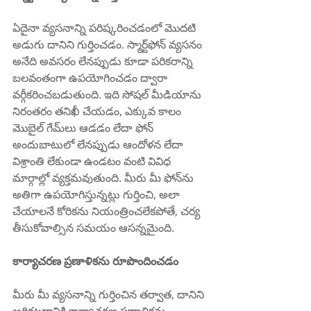
ఏదైనా వ్యసనాన్ని పరిష్కరించడంలో మొదటి 
అడుగు దానిని గుర్తించడం. స్మార్ట్‌ఫోన్ వ్యసనం 
అనేది అవసరం లేనప్పుడు కూడా పరికరాన్ని 
బలవంతంగా ఉపయోగించడం ద్వారా 
వర్గీకరించబడుతుంది. ఇది సోషల్ మీడియాను 
నిరంతరం తనిఖీ చేయడం, ఎక్కువ కాలం 
మొబైల్ గేమ్‌లు ఆడడం లేదా ఫోన్ 
అందుబాటులో లేనప్పుడు ఆందోళన లేదా 
విశ్రాంతి లేకుండా ఉండటం వంటి వివిధ 
మార్గాల్లో వ్యక్తమవుతుంది. మీరు మీ ఫోన్‌ను 
అతిగా ఉపయోగిస్తున్నట్లు గుర్తించి, అలా 
చేయాలనే కోరికను నియంత్రించలేకపోతే, చర్య 
తీసుకోవాల్సిన సమయం ఆసన్నమైంది.
కార్యాచరణ ప్రణాళికను రూపొందించడం
మీరు మీ వ్యసనాన్ని గుర్తించిన తర్వాత, దానిని 